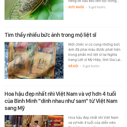
tiếng ve sầu kêu liên tục trong…
SỨC KHỎE
-
5 giờ trước
Tìm thấy nhiều bức ảnh trong mộ liệt sĩ
Một chiếc ví cũ cùng những bức
ảnh đã phai màu được phát hiện
trong phần mộ liệt sĩ tại Nghĩa
trang Liệt sĩ Mỹ Hiệp, tỉnh Gia Lai…
XÃ HỘI
-
5 giờ trước
Hoa hậu đẹp nhất nhì Việt Nam và vợ hơn 4 tuổi
của Bình Minh "dính nhau như sam" từ Việt Nam
sang Mỹ
Hoa hậu đẹp nhất nhì Việt Nam
và vợ hơn 4 tuổi của diễn viên