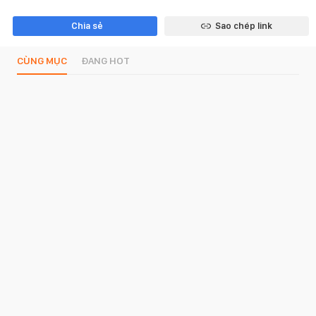
Chia sẻ
Sao chép link
CÙNG MỤC
ĐANG HOT