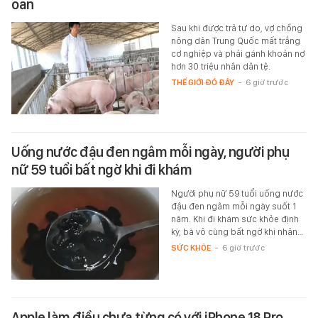
oan
Sau khi được trả tự do, vợ chồng
nông dân Trung Quốc mất trắng
cơ nghiệp và phải gánh khoản nợ
hơn 30 triệu nhân dân tệ.
THẾ GIỚI ĐÓ ĐÂY
-
6 giờ trước
Uống nước đậu đen ngâm mỗi ngày, người phụ
nữ 59 tuổi bất ngờ khi đi khám
Người phụ nữ 59 tuổi uống nước
đậu đen ngâm mỗi ngày suốt 1
năm. Khi đi khám sức khỏe định
kỳ, bà vô cùng bất ngờ khi nhận…
SỨC KHỎE
-
6 giờ trước
Apple làm điều chưa từng có với iPhone 18 Pro