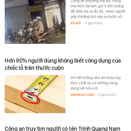
Công an phường Hai Bà Trưng
(Hà Nội) đã tạm giữ 4 đối tượng
để điều tra vụ ẩu đả, chém người
gây thương tích xảy ra trước số…
XÃ HỘI
-
5 giờ trước
Hơn 90% người dùng không biết công dụng của
chiếc lỗ trên thước cuộn
Chi tiết tưởng như dư thừa này
thực chất lại có những công
dụng rất hữu ích.
XEM MUA LUÔN
-
5 giờ trước
Công an truy tìm người có tên Trịnh Quang Nam