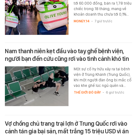
tới 60.000 đồng, bán ra 1,78 triệu
chiếc trong 18 tháng, mang về
khoản doanh thu chưa tới 0,1%…
MONEY.14
-
7 giờ trước
Nam thanh niên kẹt đầu vào tay ghế bệnh viện,
người bạn đến cứu cũng rơi vào tình cảnh khó tin
Một sự cố hy hữu xảy ra tại bệnh
viện ở Trùng Khánh (Trung Quốc),
khi một người đàn ông bị mắc cổ
vào khe ghế lúc ngủ quên và…
THẾ GIỚI ĐÓ ĐÂY
-
6 giờ trước
Vợ chồng chủ trang trại lợn ở Trung Quốc rơi vào
cảnh tán gia bại sản, mất trắng 15 triệu USD vì án