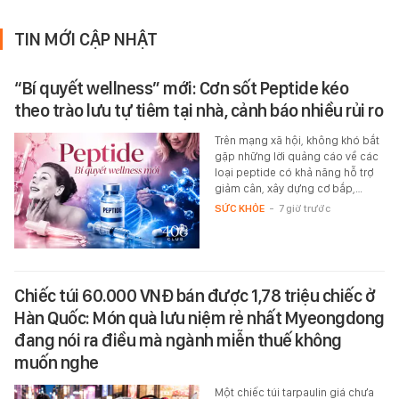
TIN MỚI CẬP NHẬT
“Bí quyết wellness” mới: Cơn sốt Peptide kéo
theo trào lưu tự tiêm tại nhà, cảnh báo nhiều rủi ro
Trên mạng xã hội, không khó bắt
gặp những lời quảng cáo về các
loại peptide có khả năng hỗ trợ
giảm cân, xây dựng cơ bắp,…
SỨC KHỎE
-
7 giờ trước
Chiếc túi 60.000 VNĐ bán được 1,78 triệu chiếc ở
Hàn Quốc: Món quà lưu niệm rẻ nhất Myeongdong
đang nói ra điều mà ngành miễn thuế không
muốn nghe
Một chiếc túi tarpaulin giá chưa