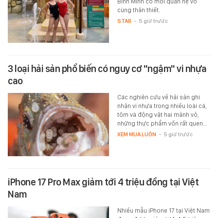
Bình Minh có mối quan hệ vô
cùng thân thiết.
STAR
-
5 giờ trước
3 loại hải sản phổ biến có nguy cơ "ngậm" vi nhựa
cao
Các nghiên cứu về hải sản ghi
nhận vi nhựa trong nhiều loài cá,
tôm và động vật hai mảnh vỏ,
những thực phẩm vốn rất quen…
XEM MUA LUÔN
-
5 giờ trước
iPhone 17 Pro Max giảm tới 4 triệu đồng tại Việt
Nam
Nhiều mẫu iPhone 17 tại Việt Nam