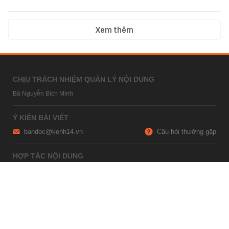
Xem thêm
CHỊU TRÁCH NHIỆM QUẢN LÝ NỘI DUNG
Bà Nguyễn Bích Minh
Ý KIẾN BÀI VIẾT
bandoc@kenh14.vn
Câu hỏi thường gặp
HỢP TÁC NỘI DUNG
marketing@kenh14.vn
024 7309 5555
HỖ TRỢ QUẢNG CÁO
giaitrixahoi@admicro.vn