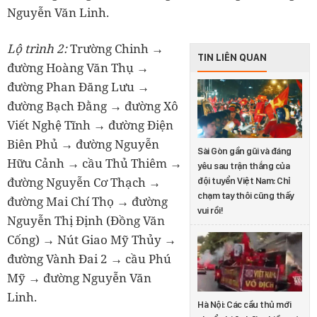
Nguyễn Văn Linh.
Lộ trình 2:
Trường Chinh →
TIN LIÊN QUAN
đường Hoàng Văn Thụ →
đường Phan Đăng Lưu →
đường Bạch Đằng → đường Xô
Viết Nghệ Tĩnh → đường Điện
Biên Phủ → đường Nguyễn
Sài Gòn gần gũi và đáng
Hữu Cảnh → cầu Thủ Thiêm →
yêu sau trận thắng của
đường Nguyễn Cơ Thạch →
đội tuyển Việt Nam: Chỉ
chạm tay thôi cũng thấy
đường Mai Chí Thọ → đường
vui rồi!
Nguyễn Thị Định (Đồng Văn
Cống) → Nút Giao Mỹ Thủy →
đường Vành Đai 2 → cầu Phú
Mỹ → đường Nguyễn Văn
Linh.
Hà Nội: Các cầu thủ mới