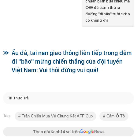
chuẩn bị ăn bữa chiều mà
CĐV đã tranh thủ ra
đường "đi bão" trước cho
có không khí
Ẩu đả, tai nạn giao thông liên tiếp trong đêm
đi "bão" mừng chiến thắng của đội tuyển
Việt Nam: Vui thôi đừng vui quá!
Trí Thức Trẻ
Tags
Trận Chiến Mua Vé Chung Kết AFF Cup
Cấm Ô Tô
Theo dõi Kenh14.vn trên