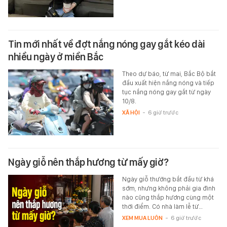
Tin mới nhất về đợt nắng nóng gay gắt kéo dài
nhiều ngày ở miền Bắc
Theo dự báo, từ mai, Bắc Bộ bắt
đầu xuất hiện nắng nóng và tiếp
tục nắng nóng gay gắt từ ngày
10/8.
XÃ HỘI
-
6 giờ trước
Ngày giỗ nên thắp hương từ mấy giờ?
Ngày giỗ thường bắt đầu từ khá
sớm, nhưng không phải gia đình
nào cũng thắp hương cùng một
thời điểm. Có nhà làm lễ từ…
XEM MUA LUÔN
-
6 giờ trước