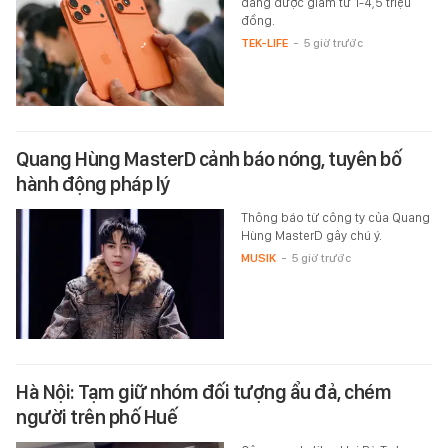
đang được giảm từ 1-4,5 triệu
đồng.
TEK-LIFE
-
5 giờ trước
Quang Hùng MasterD cảnh báo nóng, tuyên bố
hành động pháp lý
Thông báo từ công ty của Quang
Hùng MasterD gây chú ý.
MUSIK
-
5 giờ trước
Hà Nội: Tạm giữ nhóm đối tượng ẩu đả, chém
người trên phố Huế