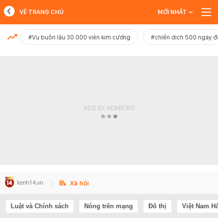
VỀ TRANG CHỦ
MỚI NHẤT
MỚI NHẤT
#Vụ buôn lậu 30.000 viên kim cương
#chiến dịch 500 ngày 
Xem thêm
Xã hội
Luật và Chính sách
Nóng trên mạng
Đô thị
Việt Nam H