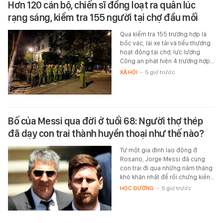
Hơn 120 cán bộ, chiến sĩ đồng loạt ra quân lúc
rạng sáng, kiểm tra 155 người tại chợ đầu mối
Qua kiểm tra 155 trường hợp là
bốc vác, lái xe tải và tiểu thương
hoạt động tại chợ, lực lượng
Công an phát hiện 4 trường hợp…
XÃ HỘI
-
5 giờ trước
Bố của Messi qua đời ở tuổi 68: Người thợ thép
đã dạy con trai thành huyền thoại như thế nào?
Từ một gia đình lao động ở
Rosario, Jorge Messi đã cùng
con trai đi qua những năm tháng
khó khăn nhất để rồi chứng kiến…
HỌC ĐƯỜNG
-
5 giờ trước