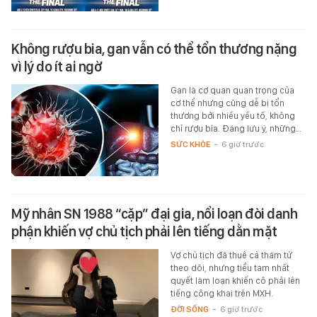
Không rượu bia, gan vẫn có thể tổn thương nặng
vì lý do ít ai ngờ
Gan là cơ quan quan trọng của
cơ thể nhưng cũng dễ bị tổn
thương bởi nhiều yếu tố, không
chỉ rượu bia. Đáng lưu ý, những…
SỨC KHỎE
-
6 giờ trước
Mỹ nhân SN 1988 “cặp” đại gia, nổi loạn đòi danh
phận khiến vợ chủ tịch phải lên tiếng dằn mặt
Vợ chủ tịch đã thuê cả thám tử
theo dõi, nhưng tiểu tam nhất
quyết làm loạn khiến cô phải lên
tiếng công khai trên MXH.
ĐỜI SỐNG
-
6 giờ trước