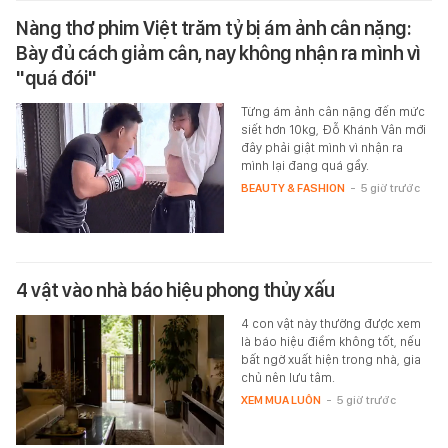
Nàng thơ phim Việt trăm tỷ bị ám ảnh cân nặng:
Bày đủ cách giảm cân, nay không nhận ra mình vì
"quá đói"
Từng ám ảnh cân nặng đến mức
siết hơn 10kg, Đỗ Khánh Vân mới
đây phải giật mình vì nhận ra
mình lại đang quá gầy.
BEAUTY & FASHION
-
5 giờ trước
4 vật vào nhà báo hiệu phong thủy xấu
4 con vật này thường được xem
là báo hiệu điềm không tốt, nếu
bất ngờ xuất hiện trong nhà, gia
chủ nên lưu tâm.
XEM MUA LUÔN
-
5 giờ trước