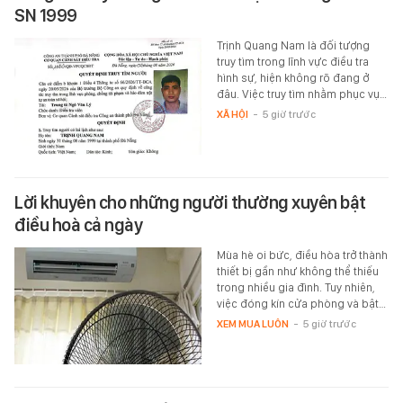
SN 1999
Trịnh Quang Nam là đối tượng
truy tìm trong lĩnh vực điều tra
hình sự, hiện không rõ đang ở
đâu. Việc truy tìm nhằm phục vụ…
XÃ HỘI
-
5 giờ trước
Lời khuyên cho những người thường xuyên bật
điều hoà cả ngày
Mùa hè oi bức, điều hòa trở thành
thiết bị gần như không thể thiếu
trong nhiều gia đình. Tuy nhiên,
việc đóng kín cửa phòng và bật…
XEM MUA LUÔN
-
5 giờ trước