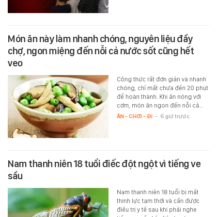
Món ăn này làm nhanh chóng, nguyên liệu đầy
chợ, ngon miệng đến nỗi cả nước sốt cũng hết
veo
Công thức rất đơn giản và nhanh
chóng, chỉ mất chưa đến 20 phút
để hoàn thành. Khi ăn nóng với
cơm, món ăn ngon đến nỗi cả…
ĂN - CHƠI - ĐI
-
6 giờ trước
Nam thanh niên 18 tuổi điếc đột ngột vì tiếng ve
sầu
Nam thanh niên 18 tuổi bị mất
thính lực tạm thời và cần được
điều trị y tế sau khi phải nghe