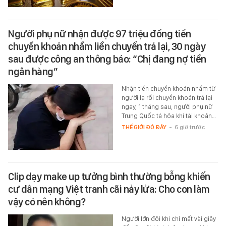
Người phụ nữ nhận được 97 triệu đồng tiền
chuyển khoản nhầm liền chuyển trả lại, 30 ngày
sau được công an thông báo: “Chị đang nợ tiền
ngân hàng”
Nhận tiền chuyển khoản nhầm từ
người lạ rồi chuyển khoản trả lại
ngay, 1 tháng sau, người phụ nữ
Trung Quốc tá hỏa khi tài khoản…
THẾ GIỚI ĐÓ ĐÂY
-
6 giờ trước
Clip dạy make up tưởng bình thường bỗng khiến
cư dân mạng Việt tranh cãi nảy lửa: Cho con làm
vậy có nên không?
Người lớn đôi khi chỉ mất vài giây