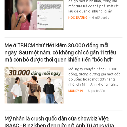
để gõ một bình luận, trong khi
một đứa trẻ có thể phải mất rất
lâu để quên đi những lời ấy.
HỌC ĐƯỜNG
-
6 giờ trước
Mẹ ở TP.HCM thử tiết kiệm 30.000 đồng mỗi
ngày: Sau một năm, cô không chỉ có gần 11 triệu
mà còn bỏ được thói quen khiến tiền “bốc hơi”
Mỗi ngày chuyển riêng 30.000
đồng, tương đương giá một cốc
đồ uống hoặc một đơn hàng
nhỏ, chị Minh Anh không nghĩ…
MONEY.14
-
6 giờ trước
Mỹ nhân là crush quốc dân của showbiz Việt:
ISAAC - Binz khen đẹp nức nở, Anh Tú Atus vừa