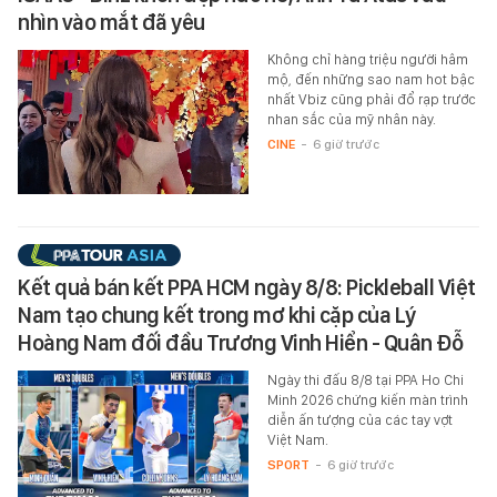
nhìn vào mắt đã yêu
Không chỉ hàng triệu người hâm
mộ, đến những sao nam hot bậc
nhất Vbiz cũng phải đổ rạp trước
nhan sắc của mỹ nhân này.
CINE
-
6 giờ trước
Kết quả bán kết PPA HCM ngày 8/8: Pickleball Việt
Nam tạo chung kết trong mơ khi cặp của Lý
Hoàng Nam đối đầu Trương Vinh Hiển - Quân Đỗ
Ngày thi đấu 8/8 tại PPA Ho Chi
Minh 2026 chứng kiến màn trình
diễn ấn tượng của các tay vợt
Việt Nam.
SPORT
-
6 giờ trước