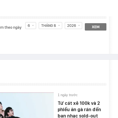
6
THÁNG 8
2026
XEM
m theo ngày
1 ngày trước
Từ cát xê 100k và 2
phiếu ăn gà rán đến
ban nhạc sold-out