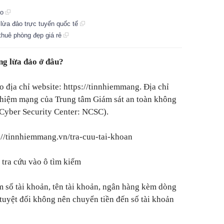
ảo
 lừa đảo trực tuyến quốc tế
 thuê phòng đẹp giá rẻ
ng lừa đảo ở đâu?
 địa chỉ website: https://tinnhiemmang. Địa chỉ
nhiệm mạng của Trung tâm Giám sát an toàn không
 Cyber Security Center: NCSC).
s://tinnhiemmang.vn/tra-cuu-tai-khoan
 tra cứu vào ô tìm kiếm
m số tài khoản, tên tài khoản, ngân hàng kèm dòng
 tuyệt đối không nên chuyển tiền đến số tài khoản