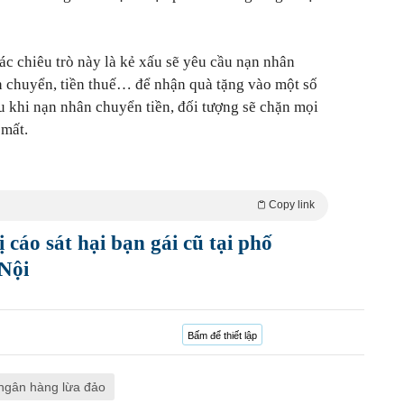
ác chiêu trò này là kẻ xấu sẽ yêu cầu nạn nhân
n chuyển, tiền thuế… để nhận quà tặng vào một số
au khi nạn nhân chuyển tiền, đối tượng sẽ chặn mọi
 mất.
Copy link
 cáo sát hại bạn gái cũ tại phố
Nội
Bấm để thiết lập
 ngân hàng lừa đảo