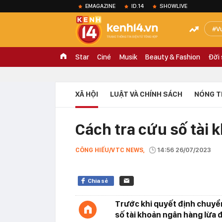
EMAGAZINE
ID.14
SHOWLIVE
V
Star
Ciné
Musik
Beauty & Fashion
Đời
XÃ HỘI
LUẬT VÀ CHÍNH SÁCH
NÓNG T
Cách tra cứu số tài 
CÔNG HIẾU/VTC NEWS,
14:56 26/07/2023
Chia sẻ
Trước khi quyết định chuyển 
số tài khoản ngân hàng lừa