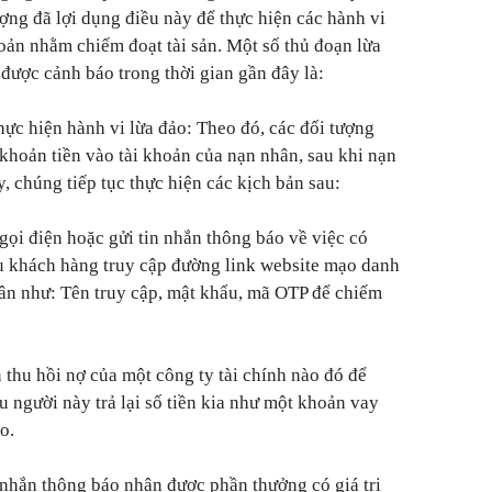
ợng đã lợi dụng điều này để thực hiện các hành vi
hoản nhằm chiếm đoạt tài sản. Một số thủ đoạn lừa
được cảnh báo trong thời gian gần đây là:
hực hiện hành vi lừa đảo
: Theo đó, các đối tượng
 khoản tiền vào tài khoản của nạn nhân, sau khi nạn
, chúng tiếp tục thực hiện các kịch bản sau:
ọi điện hoặc gửi tin nhắn thông báo về việc có
 khách hàng truy cập đường link website mạo danh
ân như: Tên truy cập, mật khẩu, mã OTP để chiếm
 thu hồi nợ của một công ty tài chính nào đó để
u người này trả lại số tiền kia như một khoản vay
o.
n nhắn thông báo nhận được phần thưởng có giá trị