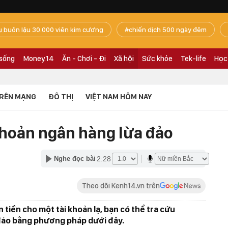
ụ buôn lậu 30.000 viên kim cương
chiến dịch 500 ngày đêm
 sống
Money.14
Ăn - Chơi - Đi
Xã hội
Sức khỏe
Tek-life
Học
RÊN MẠNG
ĐÔ THỊ
VIỆT NAM HÔM NAY
khoản ngân hàng lừa đảo
2:28
Nghe đọc bài
Theo dõi Kenh14.vn trên
tiền cho một tài khoản lạ, bạn có thể tra cứu
 đảo bằng phương pháp dưới đây.