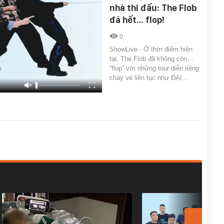
nhà thi đấu: The Flob
đã hết… flop!
0
ShowLive · Ở thời điểm hiện
tại, The Flob đã không còn…
“flop” với những tour diễn riêng
cháy vé liên tục như ĐẠI…