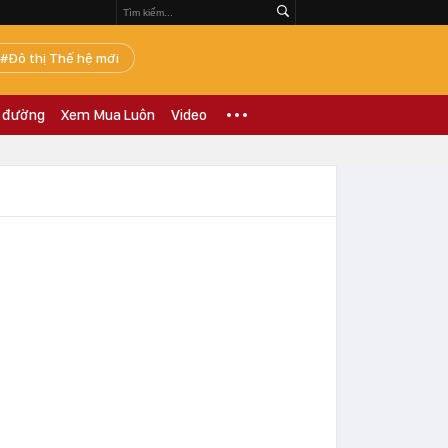
Đô thị Thế hệ mới
 đường
Xem Mua Luôn
Video