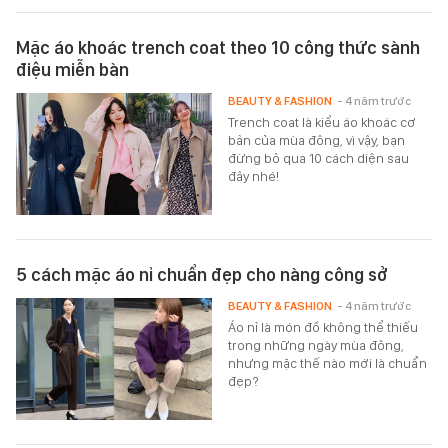
Mặc áo khoác trench coat theo 10 công thức sành
điệu miễn bàn
BEAUTY & FASHION
- 4 năm trước
Trench coat là kiểu áo khoác cơ
bản của mùa đông, vì vậy, bạn
đừng bỏ qua 10 cách diện sau
đây nhé!
5 cách mặc áo nỉ chuẩn đẹp cho nàng công sở
BEAUTY & FASHION
- 4 năm trước
Áo nỉ là món đồ không thể thiếu
trong những ngày mùa đông,
nhưng mặc thế nào mới là chuẩn
đẹp?