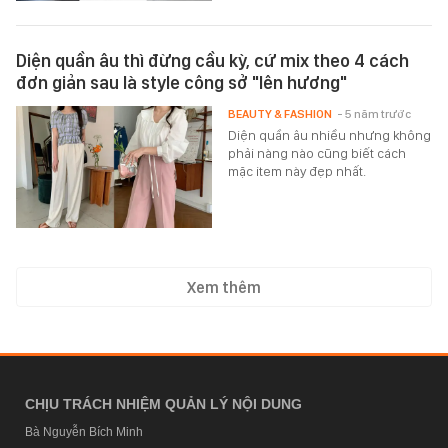
Diện quần âu thì đừng cầu kỳ, cứ mix theo 4 cách
đơn giản sau là style công sở "lên hương"
BEAUTY & FASHION
- 5 năm trước
Diện quần âu nhiều nhưng không
phải nàng nào cũng biết cách
mặc item này đẹp nhất.
Xem thêm
CHỊU TRÁCH NHIỆM QUẢN LÝ NỘI DUNG
Bà Nguyễn Bích Minh