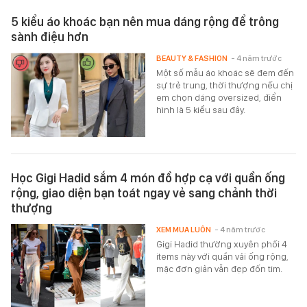
5 kiểu áo khoác bạn nên mua dáng rộng để trông
sành điệu hơn
BEAUTY & FASHION
- 4 năm trước
Một số mẫu áo khoác sẽ đem đến
sự trẻ trung, thời thượng nếu chị
em chọn dáng oversized, điển
hình là 5 kiểu sau đây.
Học Gigi Hadid sắm 4 món đồ hợp cạ với quần ống
rộng, giao diện bạn toát ngay vẻ sang chảnh thời
thượng
XEM MUA LUÔN
- 4 năm trước
Gigi Hadid thường xuyên phối 4
items này với quần vải ống rộng,
mặc đơn giản vẫn đẹp đốn tim.