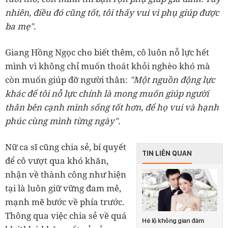
nhiên, điều đó cũng tốt, tôi thấy vui vì phụ giúp được
ba mẹ".
Giang Hồng Ngọc cho biết thêm, cô luôn nỗ lực hết
mình vì không chỉ muốn thoát khỏi nghèo khó mà
còn muốn giúp đỡ người thân:
"Một nguồn động lực
khác để tôi nỗ lực chính là mong muốn giúp người
thân bên cạnh mình sống tốt hơn, để họ vui và hạnh
phúc cùng mình từng ngày".
Nữ ca sĩ cũng chia sẻ, bí quyết
TIN LIÊN QUAN
để cô vượt qua khó khăn,
nhận về thành công như hiện
tại là luôn giữ vững đam mê,
mạnh mẽ bước về phía trước.
Thông qua việc chia sẻ về quá
Hé lộ không gian đám