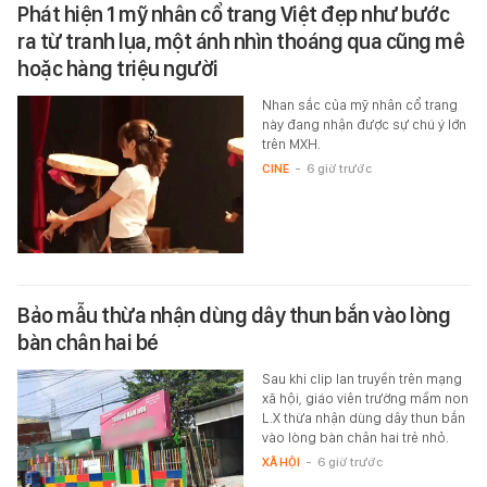
Phát hiện 1 mỹ nhân cổ trang Việt đẹp như bước
ra từ tranh lụa, một ánh nhìn thoáng qua cũng mê
hoặc hàng triệu người
Nhan sắc của mỹ nhân cổ trang
này đang nhận được sự chú ý lớn
trên MXH.
CINE
-
6 giờ trước
Bảo mẫu thừa nhận dùng dây thun bắn vào lòng
bàn chân hai bé
Sau khi clip lan truyền trên mạng
xã hội, giáo viên trường mầm non
L.X thừa nhận dùng dây thun bắn
vào lòng bàn chân hai trẻ nhỏ.
XÃ HỘI
-
6 giờ trước