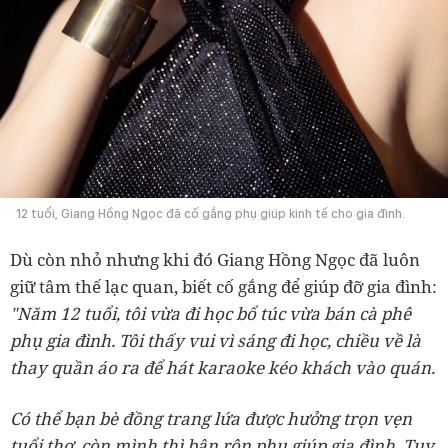
12 tuổi, Giang Hồng Ngọc đã cố gắng phụ giúp kinh tế cho gia đình.
Dù còn nhỏ nhưng khi đó Giang Hồng Ngọc đã luôn
giữ tâm thế lạc quan, biết cố gắng để giúp đỡ gia đình:
"Năm 12 tuổi, tôi vừa đi học bổ túc vừa bán cà phê
phụ gia đình. Tôi thấy vui vì sáng đi học, chiều về là
thay quần áo ra để hát karaoke kéo khách vào quán.
Có thể bạn bè đồng trang lứa được hưởng trọn vẹn
tuổi thơ, còn mình thì bận rộn phụ giúp gia đình. Tuy