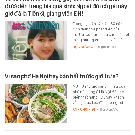
được lên trang bìa quá xinh: Ngoài đời cô gái này
giờ đã là Tiến sĩ, giảng viên ĐH!
Trong sự kiện kỷ niệm 60 năm
hình thành và phát triển của
trường, cô được bầu chọn là một
trong những cựu sinh viên tiêu…
HỌC ĐƯỜNG
-
6 giờ trước
Vì sao phở Hà Nội hay bán hết trước giờ trưa?
Mới hơn 10 giờ sáng, nhiều quán
phở nổi tiếng ở Hà Nội đã treo
biển "hết hàng". Dù vậy, khách
vẫn lục tục kéo đến, có người…
ĂN - CHƠI - ĐI
-
6 giờ trước