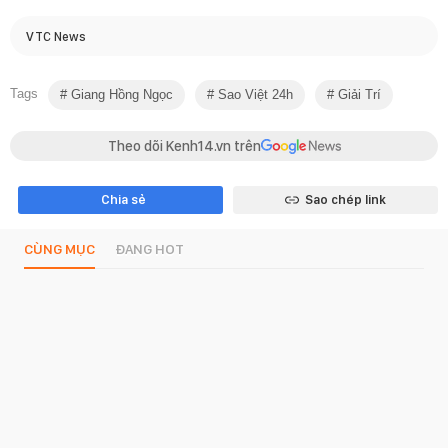
VTC News
Tags
Giang Hồng Ngọc
Sao Việt 24h
Giải Trí
Theo dõi Kenh14.vn trên
Chia sẻ
Sao chép link
CÙNG MỤC
ĐANG HOT