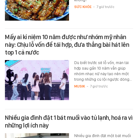
SỨC KHỎE
-
7 giờ trước
Mấy ai kỉ niệm 10 năm được như nhóm mỹ nhân
này: Chịu lỗ vốn để tái hợp, đưa thẳng bài hát lên
top 1 cả nước
Dù biết trước sẽ lỗ vốn, màn tái
hợp sau gần 10 năm vẫn giúp
nhóm nhạc nữ này tạo nên một
trong những cú lội ngược dòng…
MUSIK
-
7 giờ trước
Nhiều gia đình đặt 1 bát muối vào tủ lạnh, hoá ra vì
những lợi ích này
Nhiều gia đình đặt một bát muối