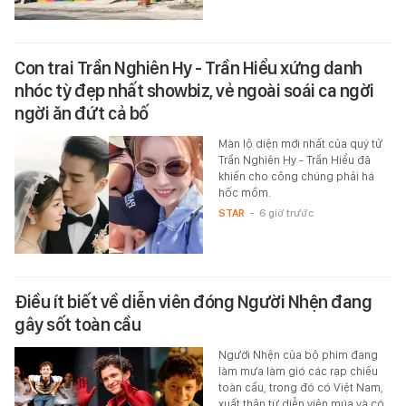
Con trai Trần Nghiên Hy - Trần Hiểu xứng danh
nhóc tỳ đẹp nhất showbiz, vẻ ngoài soái ca ngời
ngời ăn đứt cả bố
Màn lộ diện mới nhất của quý tử
Trần Nghiên Hy - Trần Hiểu đã
khiến cho công chúng phải há
hốc mồm.
STAR
-
6 giờ trước
Điều ít biết về diễn viên đóng Người Nhện đang
gây sốt toàn cầu
Người Nhện của bộ phim đang
làm mưa làm gió các rạp chiếu
toàn cầu, trong đó có Việt Nam,
xuất thân từ diễn viên múa và có…