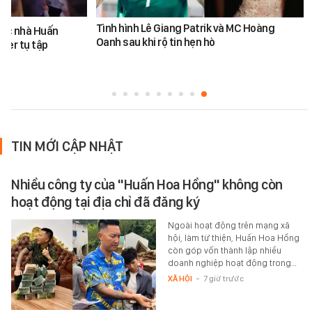
Tình hình Lê Giang Patrik và MC Hoàng
ước nhà Huấn
Oanh sau khi rộ tin hẹn hò
ber tụ tập
TIN MỚI CẬP NHẬT
Nhiều công ty của "Huấn Hoa Hồng" không còn
hoạt động tại địa chỉ đã đăng ký
Ngoài hoạt động trên mạng xã
hội, làm từ thiện, Huấn Hoa Hồng
còn góp vốn thành lập nhiều
doanh nghiệp hoạt động trong…
XÃ HỘI
-
7 giờ trước