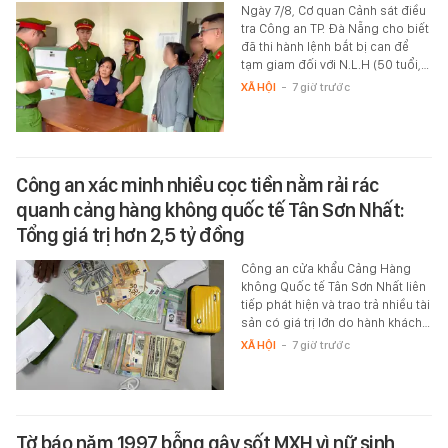
Ngày 7/8, Cơ quan Cảnh sát điều
tra Công an TP. Đà Nẵng cho biết
đã thi hành lệnh bắt bị can để
tạm giam đối với N.L.H (50 tuổi,…
XÃ HỘI
-
7 giờ trước
Công an xác minh nhiều cọc tiền nằm rải rác
quanh cảng hàng không quốc tế Tân Sơn Nhất:
Tổng giá trị hơn 2,5 tỷ đồng
Công an cửa khẩu Cảng Hàng
không Quốc tế Tân Sơn Nhất liên
tiếp phát hiện và trao trả nhiều tài
sản có giá trị lớn do hành khách…
XÃ HỘI
-
7 giờ trước
Tờ báo năm 1997 bỗng gây sốt MXH vì nữ sinh