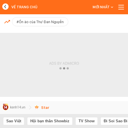
VỀ TRANG CHỦ
MỚI NHẤT
MỚI NHẤT
#Ồn ào của Thư Đan Nguyễn
Xem thêm
Star
Sao Việt
Hội bạn thân Showbiz
TV Show
Đi Soi Sao Đi