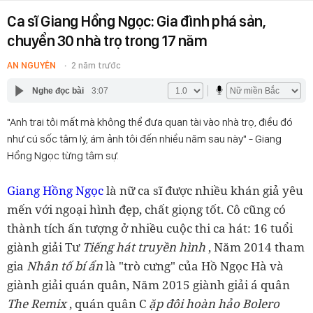
Ca sĩ Giang Hồng Ngọc: Gia đình phá sản,
chuyển 30 nhà trọ trong 17 năm
AN NGUYÊN
2 năm trước
Nghe đọc bài
3:07
"Anh trai tôi mất mà không thể đưa quan tài vào nhà trọ, điều đó
như cú sốc tâm lý, ám ảnh tôi đến nhiều năm sau này" - Giang
Hồng Ngọc từng tâm sự.
Giang Hồng Ngọc
là nữ ca sĩ được nhiều khán giả yêu
mến với ngoại hình đẹp, chất giọng tốt. Cô cũng có
thành tích ấn tượng ở nhiều cuộc thi ca hát: 16 tuổi
giành giải Tư
Tiếng hát truyền hình
, Năm 2014 tham
gia
Nhân tố bí ẩn
là "trò cưng" của Hồ Ngọc Hà và
giành giải quán quân, Năm 2015 giành giải á quân
The Remix
, quán quân C
ặp đôi hoàn hảo Bolero