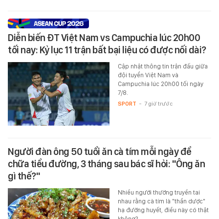
Diễn biến ĐT Việt Nam vs Campuchia lúc 20h00
tối nay: Kỷ lục 11 trận bất bại liệu có được nối dài?
Cập nhật thông tin trận đấu giữa
đội tuyển Việt Nam và
Campuchia lúc 20h00 tối ngày
7/8.
SPORT
-
7 giờ trước
Người đàn ông 50 tuổi ăn cà tím mỗi ngày để
chữa tiểu đường, 3 tháng sau bác sĩ hỏi: "Ông ăn
gì thế?"
Nhiều người thường truyền tai
nhau rằng cà tím là "thần dược"
hạ đường huyết, điều này có thật
không?