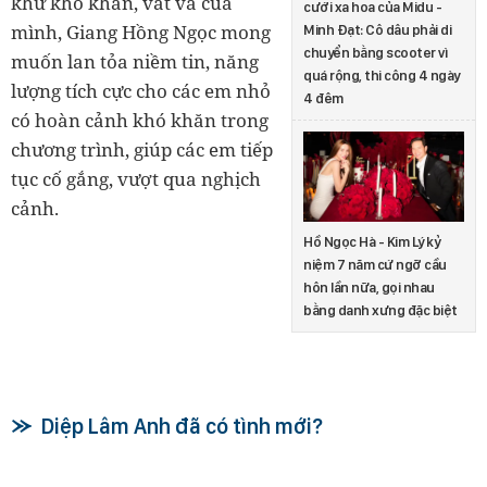
khứ khó khăn, vất vả của
cưới xa hoa của Midu -
mình, Giang Hồng Ngọc mong
Minh Đạt: Cô dâu phải di
chuyển bằng scooter vì
muốn lan tỏa niềm tin, năng
quá rộng, thi công 4 ngày
lượng tích cực cho các em nhỏ
4 đêm
có hoàn cảnh khó khăn trong
chương trình, giúp các em tiếp
tục cố gắng, vượt qua nghịch
cảnh.
Hồ Ngọc Hà - Kim Lý kỷ
niệm 7 năm cứ ngỡ cầu
hôn lần nữa, gọi nhau
bằng danh xưng đặc biệt
Diệp Lâm Anh đã có tình mới?