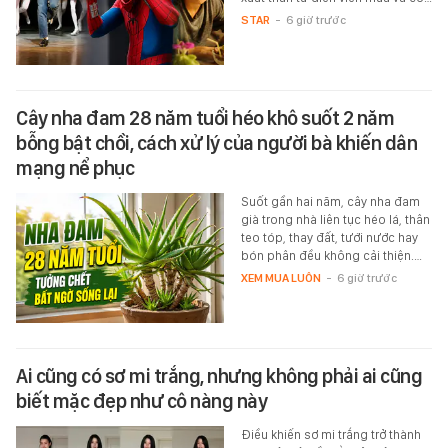
STAR
-
6 giờ trước
Cây nha đam 28 năm tuổi héo khô suốt 2 năm
bỗng bật chồi, cách xử lý của người bà khiến dân
mạng nể phục
Suốt gần hai năm, cây nha đam
già trong nhà liên tục héo lá, thân
teo tóp, thay đất, tưới nước hay
bón phân đều không cải thiện.…
XEM MUA LUÔN
-
6 giờ trước
Ai cũng có sơ mi trắng, nhưng không phải ai cũng
biết mặc đẹp như cô nàng này
Điều khiến sơ mi trắng trở thành