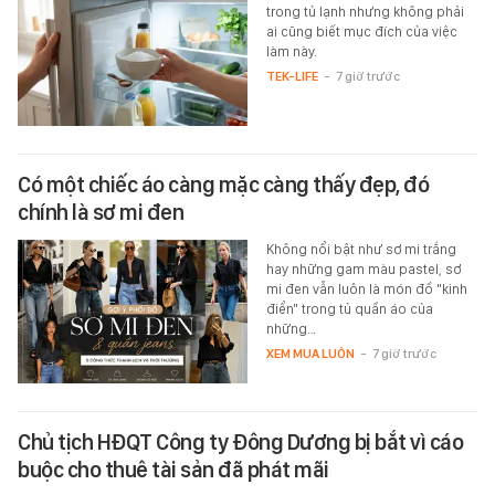
trong tủ lạnh nhưng không phải
ai cũng biết mục đích của việc
làm này.
TEK-LIFE
-
7 giờ trước
Có một chiếc áo càng mặc càng thấy đẹp, đó
chính là sơ mi đen
Không nổi bật như sơ mi trắng
hay những gam màu pastel, sơ
mi đen vẫn luôn là món đồ "kinh
điển" trong tủ quần áo của
những…
XEM MUA LUÔN
-
7 giờ trước
Chủ tịch HĐQT Công ty Đông Dương bị bắt vì cáo
buộc cho thuê tài sản đã phát mãi