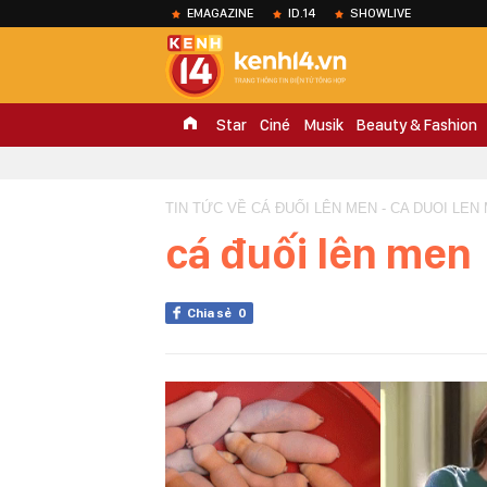
EMAGAZINE
ID.14
SHOWLIVE
Star
Ciné
Musik
Beauty & Fashion
TIN TỨC VỀ CÁ ĐUỐI LÊN MEN - CA DUOI LEN
cá đuối lên men
Chia sẻ
0