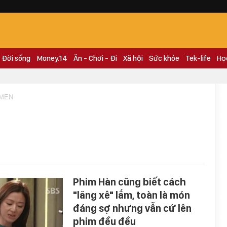
Đời sống
Money.14
Ăn - Chơi - Đi
Xã hội
Sức khỏe
Tek-life
Họ
 MEN
Phim Hàn cũng biết cách
"lăng xê" lắm, toàn là món
đáng sợ nhưng vẫn cứ lên
phim đều đều