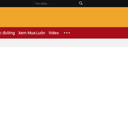
c đường
Xem Mua Luôn
Video