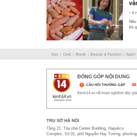
vẫ
-
9 
Nếu 
bỏ q
Star
Ciné
Musik
Beauty & Fashion
Sport
ĐÓNG GÓP NỘI DUNG
CÂU HỎI THƯỜNG GẶP
Kenh14.vn rất hoan nghênh độc giả g
TRỤ SỞ HÀ NỘI
Tầng 21, Tòa nhà Center Building, Hapulico
Complex, Số 01, phố Nguyễn Huy Tưởng, phường