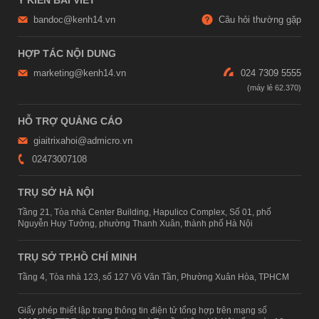
Ý KIẾN BÀI VIẾT
bandoc@kenh14.vn
Câu hỏi thường gặp
HỢP TÁC NỘI DUNG
marketing@kenh14.vn
024 7309 5555
HỖ TRỢ QUẢNG CÁO
giaitrixahoi@admicro.vn
02473007108
TRỤ SỞ HÀ NỘI
Tầng 21, Tòa nhà Center Building, Hapulico Complex, Số 01, phố
Nguyễn Huy Tưởng, phường Thanh Xuân, thành phố Hà Nội
TRỤ SỞ TP.HỒ CHÍ MINH
Tầng 4, Tòa nhà 123, số 127 Võ Văn Tần, Phường Xuân Hòa, TPHCM
Giấy phép thiết lập trang thông tin điện tử tổng hợp trên mạng số