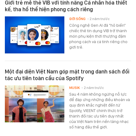
Giới trẻ mê thẻ VIB với tính năng Cá nhân hóa thiết
kế, tha hồ thể hiện phong cách riêng
ĐỜI SỐNG
- 2 năm trước
Công nghệ Gen AI đã "hô biến"
chiếc thẻ tín dụng VIB trở thành
món phụ kiện thời thượng đậm
phong cách và cá tính riêng cho
giới trẻ.
Một đại diện Việt Nam góp mặt trong danh sách đối
tác ưu tiên toàn cầu của Spotify
MUSIK
- 2 năm trước
Sau 4 năm không ngừng nỗ lực
để đáp ứng những điều khoản và
quy định khắc nghiệt đến từ
Spotify, VIEENT chính thức trở
thành đối tác ưu tiên duy nhất
của Việt Nam trên nền tảng nhạc
số hàng đầu thế giới.