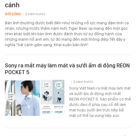
cánh
ĐỜI SỐNG
- 2 năm trước
Bản lĩnh thường được biết đến như những nỗ lực mang đậm tính cá
nhân, nhưng trước thềm năm mới, Tiger Beer lại mang đến một góc
nhìn khác biệt khi bản lĩnh được đánh thức từ sự đồng hành của
những mãnh hổ anh em, từ đó mang đến một thông điệp Tết đầy ý
nghĩa "Sát cánh gầm vang, Khai xuân bản lĩnh".
Sony ra mắt máy làm mát và sưởi ấm di động REON
POCKET 5
- 2 năm trước
Sony Việt Nam ra mắt máy làm mát
và sưởi ấm di động mới nhất
REON POCKET 5. Sản phẩm có thể
được đeo ở phía sau cổ để làm
mát hoặc sưởi ấm trực tiếp bề
mặt cơ thể tại vùng tiếp xúc.