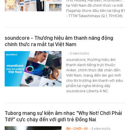
tại Việt Nam đã chính thức ra mắt
Flagship Store đầu tiên tại tầng B1
- TTTM Takashimaya (Q.1, TP.HCM).
soundcore - Thương hiệu âm thanh năng động
chính thức ra mắt tại Việt Nam
- 2 năm trước
soundcore, thương hiệu âm
thanh danh tiếng trực thuộc
Anker, chính thức đặt chân đến
Việt Nam, mang đến làn gió mới
cho thị trường âm thanh với siêu
phẩm tai nghe không dây
soundcore Liberty 4 NC.
Tuborg mang sự kiện âm nhạc "Why Not! Chơi Phải
Tới!" cực cháy đến với giới trẻ Đồng Nai
ĂN - CHƠI - ĐI
- 2 năm trước