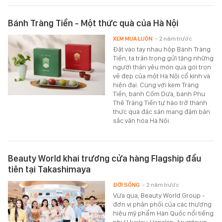
Bánh Tràng Tiền - Một thức quà của Hà Nội
XEM MUA LUÔN
- 2 năm trước
Đặt vào tay nhau hộp Bánh Tràng
Tiền, ta trân trọng gửi tặng những
người thân yêu món quà gói trọn
vẻ đẹp của một Hà Nội cổ kính và
hiện đại. Cùng với kem Tràng
Tiền, bánh Cốm Dừa, bánh Phu
Thê Tràng Tiền tự hào trở thành
thức quà đặc sản mang đậm bản
sắc văn hóa Hà Nội.
Beauty World khai trương cửa hàng Flagship đầu
tiên tại Takashimaya
ĐỜI SỐNG
- 2 năm trước
Vừa qua, Beauty World Group -
đơn vị phân phối của các thương
hiệu mỹ phẩm Hàn Quốc nổi tiếng
như Huxley, Hanskin, Arumtown...