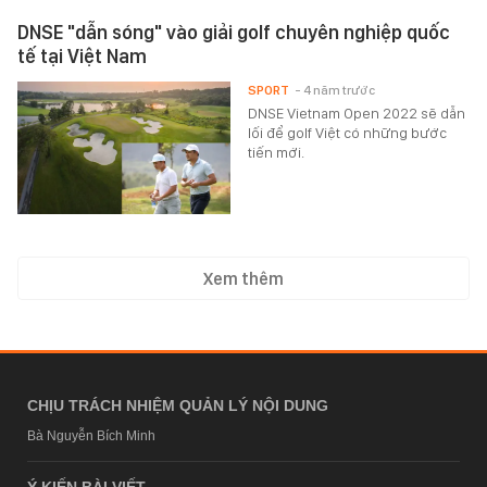
DNSE "dẫn sóng" vào giải golf chuyên nghiệp quốc
tế tại Việt Nam
SPORT
- 4 năm trước
DNSE Vietnam Open 2022 sẽ dẫn
lối để golf Việt có những bước
tiến mới.
Xem thêm
CHỊU TRÁCH NHIỆM QUẢN LÝ NỘI DUNG
Bà Nguyễn Bích Minh