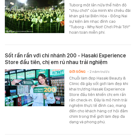
Tuborg một lần nữa thể hiện độ
"chịu chơi" của mình khi chiêu đãi
khán giả tại Biên Hòa - Đồng Nai
sự kiện âm nhạc đỉnh cao
"Tuborg - Why Not! Chơi Phải Tới!"
hoàn toàn miễn phí.
Sốt rần rần với chi nhánh 200 - Hasaki Experience
Store đầu tiên, chị em rủ nhau trải nghiệm
ĐỜI SỐNG
- 2 năm trước
Chuỗi làm đẹp Hasaki Beauty &
Clinic đã gây sốt giới làm đẹp khi
khai trương Hasaki Experience
Store đầu tiên khiến chị em rần
rần check-in. Đây là mô hình trải
nghiệm thực tế đỉnh cao, mang
đến cho khách hàng cơ hội đắm
chìm trong thế giới làm đẹp đa
dạng và phong phú.