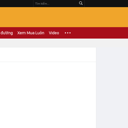
 đường
Xem Mua Luôn
Video