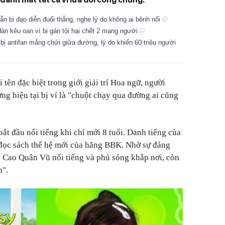
n bị đạo diễn đuổi thẳng, nghe lý do không ai bênh nổi
đàn kêu oan vì bị gán tội hại chết 2 mạng người
ị antifan mắng chửi giữa đường, lý do khiến 60 triệu người
i tên đặc biệt trong giới giải trí Hoa ngữ, người
ng hiệu tại bị ví là "chuột chạy qua đường ai cũng
t đầu nổi tiếng khi chỉ mới 8 tuổi. Danh tiếng của
 đọc sách thế hệ mới của hãng BBK. Nhờ sự đáng
, Cao Quân Vũ nổi tiếng và phủ sóng khắp nơi, còn
h".