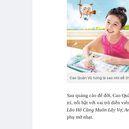
Cao Quân Vũ từng là sao nhí dễ 
Sau quảng cáo để đời, Cao Quâ
trí, nổi bật với vai trò diễn 
Lão Hổ Cũng Muốn Lấy Vợ, Anh
phụ mờ nhạt.