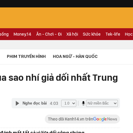
 sống
Money.14
Ăn - Chơi - Đi
Xã hội
Sức khỏe
Tek-life
Học
PHIM TRUYỀN HÌNH
HOA NGỮ - HÀN QUỐC
 sao nhí giả dối nhất Trung
4:03
Nghe đọc bài
Theo dõi Kenh14.vn trên
đánh mất tất cả vì lừa dối công chúng.