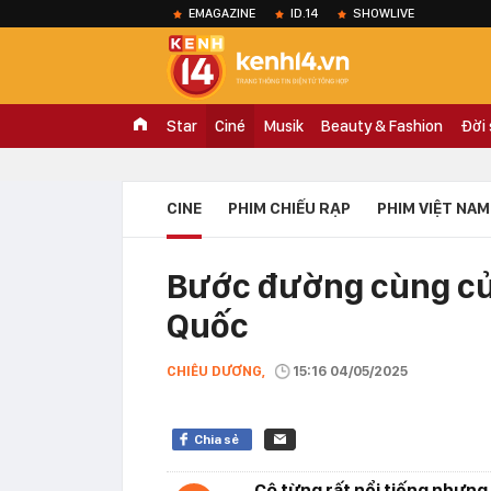
EMAGAZINE
ID.14
SHOWLIVE
Star
Ciné
Musik
Beauty & Fashion
Đời
CINE
PHIM CHIẾU RẠP
PHIM VIỆT NAM
Bước đường cùng của
Quốc
CHIÊU DƯƠNG,
15:16 04/05/2025
Chia sẻ
Cô từng rất nổi tiếng nhưng 