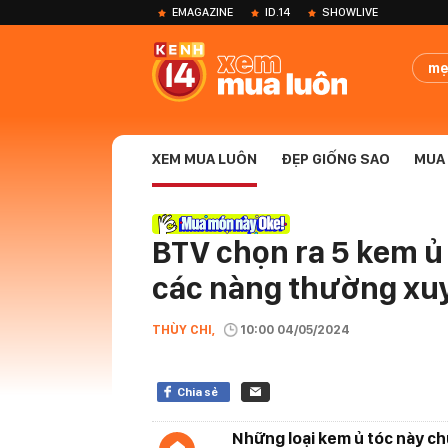
EMAGAZINE
ID.14
SHOWLIVE
mẹ
XEM MUA LUÔN
ĐẸP GIỐNG SAO
MUA 
BTV chọn ra 5 kem ủ 
các nàng thường xuy
THÙY CHI,
10:00 04/05/2024
Chia sẻ
Những loại kem ủ tóc này ch