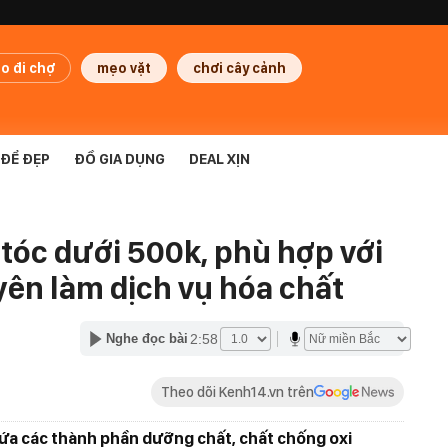
o đi chợ
mẹo vặt
chơi cây cảnh
ĐỂ ĐẸP
ĐỒ GIA DỤNG
DEAL XỊN
tóc dưới 500k, phù hợp với
ên làm dịch vụ hóa chất
2:58
Nghe đọc bài
Theo dõi Kenh14.vn trên
ứa các thành phần dưỡng chất, chất chống oxi