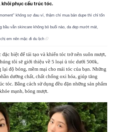
 khôi phục cấu trúc tóc.
 moment" không sợ đau ví, thậm chí mua bản dupe thì chỉ tốn
 bầu vẫn skincare không bỏ buổi nào, da đẹp mướt mát,
 chị em nên mặc đi du lịch
 đặc biệt để tái tạo và khiến tóc trở nên suôn mượt,
úng tôi sẽ giới thiệu về 5 loại ủ tóc dưới 500k,
g lại độ bóng, mềm mại cho mái tóc của bạn. Những
hần dưỡng chất, chất chống oxi hóa, giúp tăng
rúc tóc. Bằng cách sử dụng đều đặn những sản phẩm
c khỏe mạnh, bóng mượt.