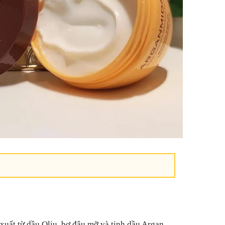
xuất từ dầu Oliu, bơ đậu mỡ và tinh dầu Argan,