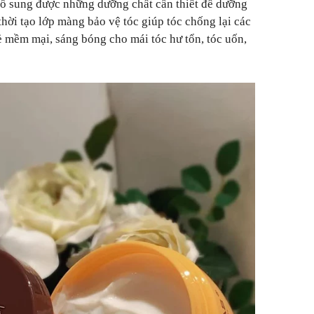
bổ sung được những dưỡng chất cần thiết để dưỡng
 thời tạo lớp màng bảo vệ tóc giúp tóc chống lại các
vẻ mềm mại, sáng bóng cho mái tóc hư tổn, tóc uốn,