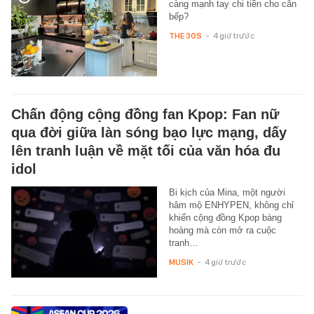
càng mạnh tay chi tiền cho căn
bếp?
THE 30S
-
4 giờ trước
Chấn động cộng đồng fan Kpop: Fan nữ
qua đời giữa làn sóng bạo lực mạng, dấy
lên tranh luận về mặt tối của văn hóa đu
idol
Bi kịch của Mina, một người
hâm mộ ENHYPEN, không chỉ
khiến cộng đồng Kpop bàng
hoàng mà còn mở ra cuộc
tranh…
MUSIK
-
4 giờ trước