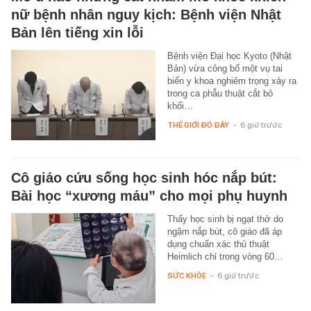
nữ bệnh nhân nguy kịch: Bệnh viện Nhật
Bản lên tiếng xin lỗi
Bệnh viện Đại học Kyoto (Nhật
Bản) vừa công bố một vụ tai
biến y khoa nghiêm trọng xảy ra
trong ca phẫu thuật cắt bỏ
khối…
THẾ GIỚI ĐÓ ĐÂY
-
6 giờ trước
Cô giáo cứu sống học sinh hóc nắp bút:
Bài học “xương máu” cho mọi phụ huynh
Thấy học sinh bị ngạt thở do
ngậm nắp bút, cô giáo đã áp
dụng chuẩn xác thủ thuật
Heimlich chỉ trong vòng 60…
SỨC KHỎE
-
6 giờ trước