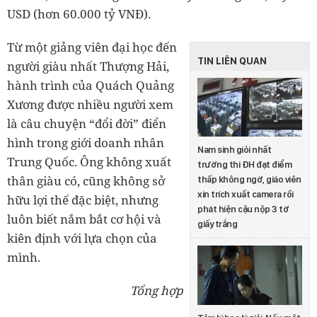
USD (hơn 60.000 tỷ VNĐ).
Từ một giảng viên đại học đến
TIN LIÊN QUAN
người giàu nhất Thượng Hải,
hành trình của Quách Quảng
Xương được nhiều người xem
là câu chuyện “đổi đời” điển
hình trong giới doanh nhân
Nam sinh giỏi nhất
Trung Quốc. Ông không xuất
trường thi ĐH đạt điểm
thân giàu có, cũng không sở
thấp không ngờ, giáo viên
xin trích xuất camera rồi
hữu lợi thế đặc biệt, nhưng
phát hiện cậu nộp 3 tờ
luôn biết nắm bắt cơ hội và
giấy trắng
kiên định với lựa chọn của
mình.
Tổng hợp