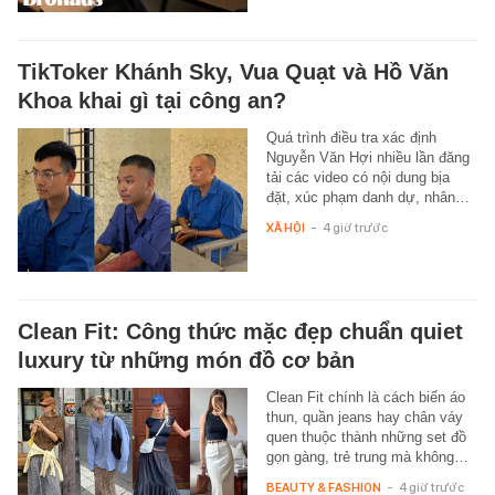
TikToker Khánh Sky, Vua Quạt và Hồ Văn
Khoa khai gì tại công an?
Quá trình điều tra xác định
Nguyễn Văn Hợi nhiều lần đăng
tải các video có nội dung bịa
đặt, xúc phạm danh dự, nhân…
XÃ HỘI
-
4 giờ trước
Clean Fit: Công thức mặc đẹp chuẩn quiet
luxury từ những món đồ cơ bản
Clean Fit chính là cách biến áo
thun, quần jeans hay chân váy
quen thuộc thành những set đồ
gọn gàng, trẻ trung mà không…
BEAUTY & FASHION
-
4 giờ trước