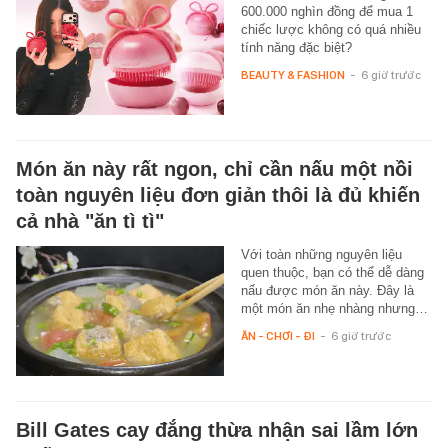
600.000 nghìn đồng để mua 1
chiếc lược không có quá nhiều
tính năng đặc biệt?
BEAUTY & FASHION
-
6 giờ trước
Món ăn này rất ngon, chỉ cần nấu một nồi
toàn nguyên liệu đơn giản thôi là đủ khiến
cả nhà "ăn tì tì"
Với toàn những nguyên liệu
quen thuộc, bạn có thể dễ dàng
nấu được món ăn này. Đây là
một món ăn nhẹ nhàng nhưng…
ĂN - CHƠI - ĐI
-
6 giờ trước
Bill Gates cay đắng thừa nhận sai lầm lớn