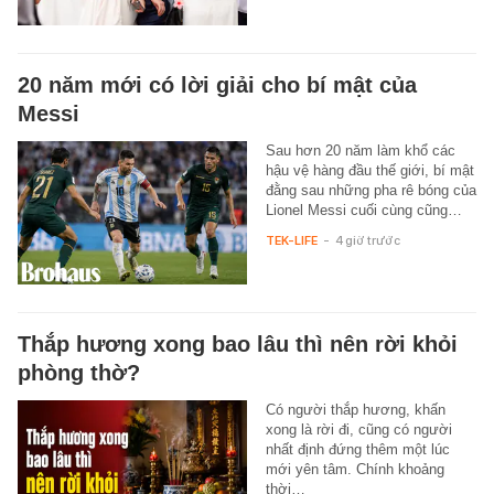
20 năm mới có lời giải cho bí mật của
Messi
Sau hơn 20 năm làm khổ các
hậu vệ hàng đầu thế giới, bí mật
đằng sau những pha rê bóng của
Lionel Messi cuối cùng cũng…
TEK-LIFE
-
4 giờ trước
Thắp hương xong bao lâu thì nên rời khỏi
phòng thờ?
Có người thắp hương, khấn
xong là rời đi, cũng có người
nhất định đứng thêm một lúc
mới yên tâm. Chính khoảng
thời…