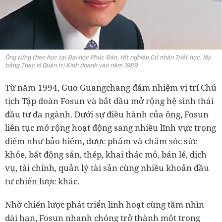
Ông từng theo học tại Đại học Phúc Đán, tốt nghiệp Cử nhân Triết học, lấy
bằng Thạc sĩ Quản trị Kinh doanh vào năm 1989
Từ năm 1994, Guo Guangchang đảm nhiệm vị trí Chủ
tịch Tập đoàn Fosun và bắt đầu mở rộng hệ sinh thái
đầu tư đa ngành. Dưới sự điều hành của ông, Fosun
liên tục mở rộng hoạt động sang nhiều lĩnh vực trọng
điểm như bảo hiểm, dược phẩm và chăm sóc sức
khỏe, bất động sản, thép, khai thác mỏ, bán lẻ, dịch
vụ, tài chính, quản lý tài sản cùng nhiều khoản đầu
tư chiến lược khác.
Nhờ chiến lược phát triển linh hoạt cùng tầm nhìn
dài hạn, Fosun nhanh chóng trở thành một trong