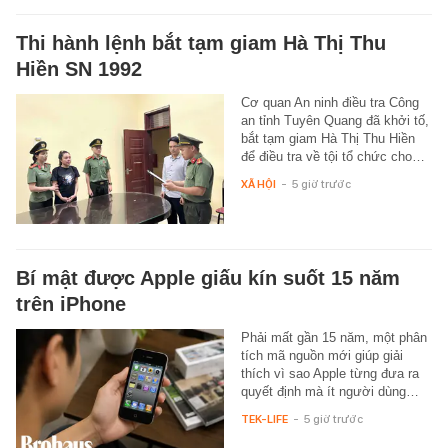
Thi hành lệnh bắt tạm giam Hà Thị Thu
Hiền SN 1992
Cơ quan An ninh điều tra Công
an tỉnh Tuyên Quang đã khởi tố,
bắt tạm giam Hà Thị Thu Hiền
để điều tra về tội tổ chức cho…
XÃ HỘI
-
5 giờ trước
Bí mật được Apple giấu kín suốt 15 năm
trên iPhone
Phải mất gần 15 năm, một phân
tích mã nguồn mới giúp giải
thích vì sao Apple từng đưa ra
quyết định mà ít người dùng…
TEK-LIFE
-
5 giờ trước