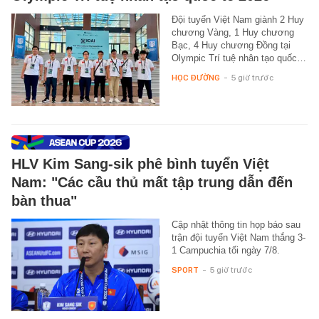
Đội tuyển Việt Nam giành 2 Huy
chương Vàng, 1 Huy chương
Bạc, 4 Huy chương Đồng tại
Olympic Trí tuệ nhân tạo quốc…
HỌC ĐƯỜNG
-
5 giờ trước
HLV Kim Sang-sik phê bình tuyển Việt
Nam: "Các cầu thủ mất tập trung dẫn đến
bàn thua"
Cập nhật thông tin họp báo sau
trận đội tuyển Việt Nam thắng 3-
1 Campuchia tối ngày 7/8.
SPORT
-
5 giờ trước