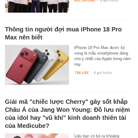
HỌC ĐƯỜNG
-
6 giờ trước
Thông tin người đợi mua iPhone 18 Pro
Max nên biết
iPhone 18 Pro Max được kỳ
vọng là mẫu smartphone đáng
chú ý nhất của Apple trong năm
nay.
TEK-LIFE
-
6 giờ trước
Giải mã "chiếc lược Cherry" gây sốt khắp
Châu Á của Jang Won Young: Đồ lưu niệm
của idol hay "vũ khí" kinh doanh thiên tài
của Medicube?
Liệu bạn có bỏ ra khoảng