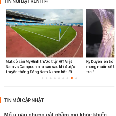
TIN NỔI BẬT KÊNH14
Mặt cỏ sân Mỹ Đình trước trận ĐT Việt
Kỳ Duyên lên tiế
Nam vs Campuchia ra sao sau khi được
mong muốn sẽ tro
truyền thông Đông Nam Á khen hết lời
trai"
TIN MỚI CẬP NHẬT
Mổ u não nhưng cắt nhầm mô khỏe khiến