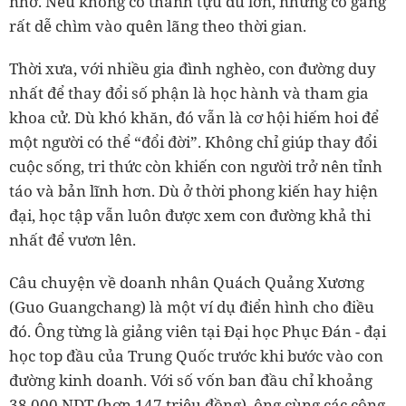
nhớ. Nếu không có thành tựu đủ lớn, những cố gắng
rất dễ chìm vào quên lãng theo thời gian.
Thời xưa, với nhiều gia đình nghèo, con đường duy
nhất để thay đổi số phận là học hành và tham gia
khoa cử. Dù khó khăn, đó vẫn là cơ hội hiếm hoi để
một người có thể “đổi đời”. Không chỉ giúp thay đổi
cuộc sống, tri thức còn khiến con người trở nên tỉnh
táo và bản lĩnh hơn. Dù ở thời phong kiến hay hiện
đại, học tập vẫn luôn được xem con đường khả thi
nhất để vươn lên.
Câu chuyện về doanh nhân Quách Quảng Xương
(Guo Guangchang) là một ví dụ điển hình cho điều
đó. Ông từng là giảng viên tại Đại học Phục Đán - đại
học top đầu của Trung Quốc trước khi bước vào con
đường kinh doanh. Với số vốn ban đầu chỉ khoảng
38.000 NDT (hơn 147 triệu đồng), ông cùng các cộng