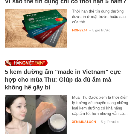
Vì sao thẻ tín dụng chỉ có thời hạn 5 năm?
Thời hạn thẻ tín dụng thường
được in ở mặt trước hoặc sau
của thẻ.
MONEY.14
-
5 giờ trước
5 kem dưỡng ẩm "made in Vietnam" cực
hợp cho mùa Thu: Giúp da đủ ẩm mà
không hề gây bí
Mùa Thu được xem là thời điểm
lý tưởng để chuyển sang những
loại kem dưỡng có khả năng
cấp ẩm tốt hơn nhưng vẫn có…
XEM MUA LUÔN
-
5 giờ trước