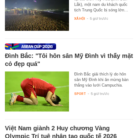
Lắk), một nam du khách quốc
tịch Trung Quốc bị sóng lớn…
XÃ HỘI
-
5 giờ trước
Đình Bắc: "Tôi hôn sân Mỹ Đình vì thấy mặt
cỏ đẹp quá"
Đình Bắc giải thích lý do hôn
sân Mỹ Đình khi ăn mừng bàn
thắng vào lưới Campuchia.
SPORT
-
5 giờ trước
Việt Nam giành 2 Huy chương Vàng
Olympic Trí tuệ nhân tạo quốc tế 2026