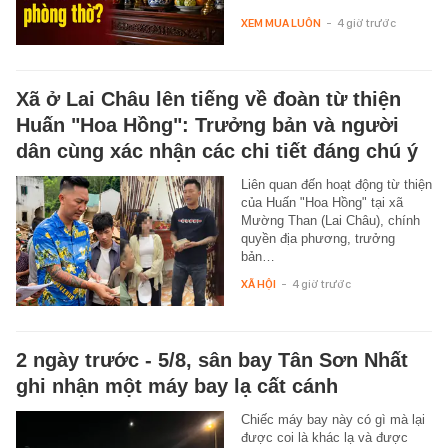
XEM MUA LUÔN
-
4 giờ trước
Xã ở Lai Châu lên tiếng về đoàn từ thiện
Huấn "Hoa Hồng": Trưởng bản và người
dân cùng xác nhận các chi tiết đáng chú ý
Liên quan đến hoạt động từ thiện
của Huấn "Hoa Hồng" tại xã
Mường Than (Lai Châu), chính
quyền địa phương, trưởng
bản…
XÃ HỘI
-
4 giờ trước
2 ngày trước - 5/8, sân bay Tân Sơn Nhất
ghi nhận một máy bay lạ cất cánh
Chiếc máy bay này có gì mà lại
được coi là khác lạ và được