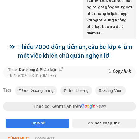
Tâm lý học lý giải: Nếu một
người gắt gỏng với người
nhà nhưng lại lịch thiệp
với người dưng, không
phải bạc bẽo mà do 2
điểm sau
Thiếu 7.000 đồng tiền ăn, cậu bé lớp 4 làm
một việc khiến chủ quán nghẹn lời
Theo
Đời sống & Pháp luật
Copy link
15/05/2026 23:01 (GMT +7)
Tags
Guo Guangchang
Học Đường
Giảng Viên
Theo dõi Kenh14.vn trên
Chia sẻ
Sao chép link
CÙNG MỤC
ĐANG HOT