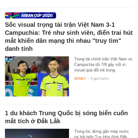
Sốc visual trọng tài trận Việt Nam 3-1
Campuchia: Trẻ như sinh viên, điển trai hút
mắt khiến dân mạng thi nhau "truy tìm"
danh tính
Trọng tài chính trận Việt Nam vs
Campuchia tối 7/8 gây sốt vì
visual quá đỗi trẻ trung.
SPORT
-
5 giờ trước
1 du khách Trung Quốc bị sóng biển cuốn
mất tích ở Đắk Lắk
Trong lúc đứng gần mép nước
tại bãi biển Tuy Hòa (tỉnh Đắk