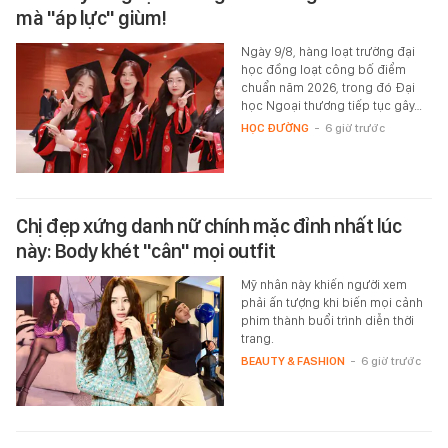
mà "áp lực" giùm!
Ngày 9/8, hàng loạt trường đại
học đồng loạt công bố điểm
chuẩn năm 2026, trong đó Đại
học Ngoại thương tiếp tục gây…
HỌC ĐƯỜNG
-
6 giờ trước
Chị đẹp xứng danh nữ chính mặc đỉnh nhất lúc
này: Body khét "cân" mọi outfit
Mỹ nhân này khiến người xem
phải ấn tượng khi biến mọi cảnh
phim thành buổi trình diễn thời
trang.
BEAUTY & FASHION
-
6 giờ trước