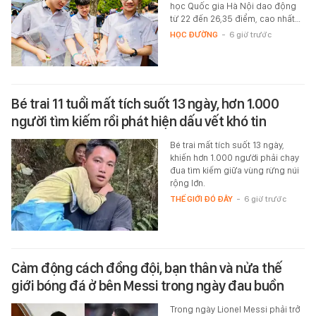
học Quốc gia Hà Nội dao động
từ 22 đến 26,35 điểm, cao nhất…
HỌC ĐƯỜNG
-
6 giờ trước
Bé trai 11 tuổi mất tích suốt 13 ngày, hơn 1.000
người tìm kiếm rồi phát hiện dấu vết khó tin
Bé trai mất tích suốt 13 ngày,
khiến hơn 1.000 người phải chạy
đua tìm kiếm giữa vùng rừng núi
rộng lớn.
THẾ GIỚI ĐÓ ĐÂY
-
6 giờ trước
Cảm động cách đồng đội, bạn thân và nửa thế
giới bóng đá ở bên Messi trong ngày đau buồn
Trong ngày Lionel Messi phải trở