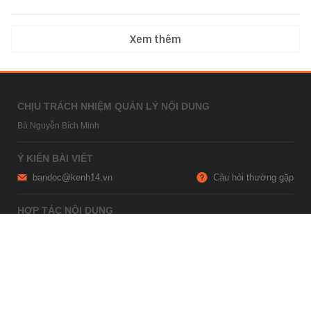
Xem thêm
CHỊU TRÁCH NHIỆM QUẢN LÝ NỘI DUNG
Bà Nguyễn Bích Minh
Ý KIẾN BÀI VIẾT
bandoc@kenh14.vn
Câu hỏi thường gặp
HỢP TÁC NỘI DUNG
marketing@kenh14.vn
024 7309 5555
HỖ TRỢ QUẢNG CÁO
giaitrixahoi@admicro.vn