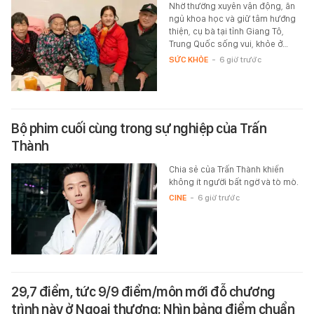
Nhờ thường xuyên vận động, ăn
ngủ khoa học và giữ tâm hướng
thiện, cụ bà tại tỉnh Giang Tô,
Trung Quốc sống vui, khỏe ở…
SỨC KHỎE
-
6 giờ trước
Bộ phim cuối cùng trong sự nghiệp của Trấn
Thành
Chia sẻ của Trấn Thành khiến
không ít người bất ngờ và tò mò.
CINE
-
6 giờ trước
29,7 điểm, tức 9/9 điểm/môn mới đỗ chương
trình này ở Ngoại thương: Nhìn bảng điểm chuẩn