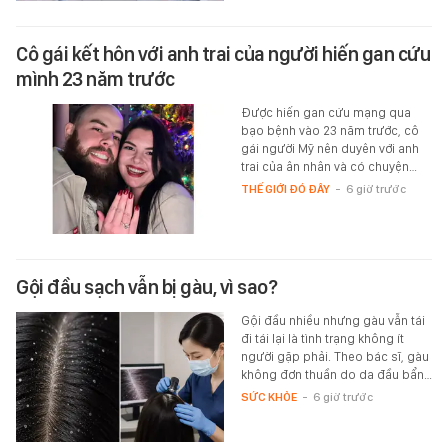
Cô gái kết hôn với anh trai của người hiến gan cứu
mình 23 năm trước
Được hiến gan cứu mạng qua
bạo bệnh vào 23 năm trước, cô
gái người Mỹ nên duyên với anh
trai của ân nhân và có chuyện…
THẾ GIỚI ĐÓ ĐÂY
-
6 giờ trước
Gội đầu sạch vẫn bị gàu, vì sao?
Gội đầu nhiều nhưng gàu vẫn tái
đi tái lại là tình trạng không ít
người gặp phải. Theo bác sĩ, gàu
không đơn thuần do da đầu bẩn…
SỨC KHỎE
-
6 giờ trước