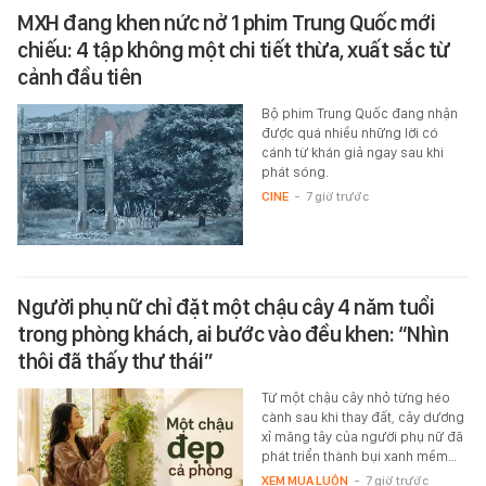
MXH đang khen nức nở 1 phim Trung Quốc mới
chiếu: 4 tập không một chi tiết thừa, xuất sắc từ
cảnh đầu tiên
Bộ phim Trung Quốc đang nhận
được quá nhiều những lời có
cánh từ khán giả ngay sau khi
phát sóng.
CINE
-
7 giờ trước
Người phụ nữ chỉ đặt một chậu cây 4 năm tuổi
trong phòng khách, ai bước vào đều khen: “Nhìn
thôi đã thấy thư thái”
Từ một chậu cây nhỏ từng héo
cành sau khi thay đất, cây dương
xỉ măng tây của người phụ nữ đã
phát triển thành bụi xanh mềm…
XEM MUA LUÔN
-
7 giờ trước