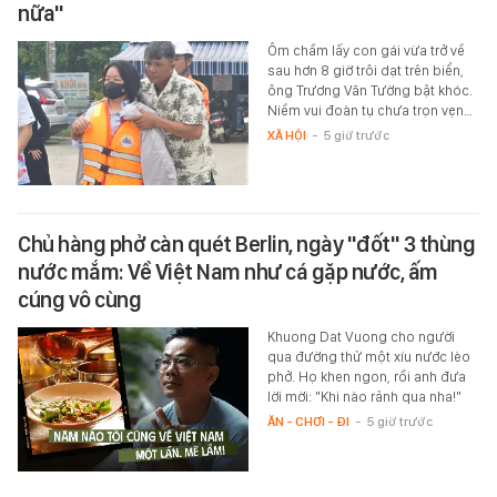
nữa"
Ôm chầm lấy con gái vừa trở về
sau hơn 8 giờ trôi dạt trên biển,
ông Trương Văn Tường bật khóc.
Niềm vui đoàn tụ chưa trọn vẹn…
XÃ HỘI
-
5 giờ trước
Chủ hàng phở càn quét Berlin, ngày "đốt" 3 thùng
nước mắm: Về Việt Nam như cá gặp nước, ấm
cúng vô cùng
Khuong Dat Vuong cho người
qua đường thử một xíu nước lèo
phở. Họ khen ngon, rồi anh đưa
lời mời: "Khi nào rảnh qua nha!"
ĂN - CHƠI - ĐI
-
5 giờ trước