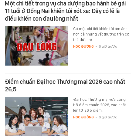
Một chi tiết trong vụ cha dượng bạo hành bé gái
11 tuổi ở Đồng Nai khiến tôi xót xa: Đây có lẽ là
điều khiến con đau lòng nhất
Có một chi tiết khiến tôi ám ảnh
hơn cả những vết thương trên cơ
thể đứa trẻ.
HỌC ĐƯỜNG
-
6 giờ trước
Điểm chuẩn Đại học Thương mại 2026 cao nhất
26,5
Đại học Thương mại vừa công
bố điểm chuẩn 2026, cao nhất
lên tới 26,5 điểm.
HỌC ĐƯỜNG
-
6 giờ trước