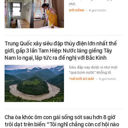
nhỏ.
ĐỜI SỐNG
-
6 giờ trước
Trung Quốc xây siêu đập thủy điện lớn nhất thế
giới, gấp 3 lần Tam Hiệp: Nước láng giềng Tây
Nam lo ngại, lập tức ra đề nghị với Bắc Kinh
Siêu đập này được ví như một
"quả bom nước" khổng lồ.
THẾ GIỚI ĐÓ ĐÂY
-
6 giờ trước
Cha òa khóc ôm con gái sống sót sau hơn 8 giờ
trôi dạt trên biển: "Tôi nghĩ chẳng còn cơ hội nào