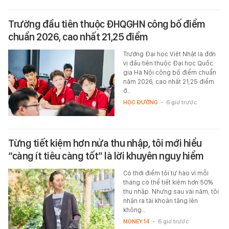
Trường đầu tiên thuộc ĐHQGHN công bố điểm
chuẩn 2026, cao nhất 21,25 điểm
Trường Đại học Việt Nhật là đơn
vị đầu tiên thuộc Đại học Quốc
gia Hà Nội công bố điểm chuẩn
năm 2026, cao nhất 21,25 điểm
ở…
HỌC ĐƯỜNG
-
6 giờ trước
Từng tiết kiệm hơn nửa thu nhập, tôi mới hiểu
“càng ít tiêu càng tốt” là lời khuyên nguy hiểm
Có thời điểm tôi tự hào vì mỗi
tháng có thể tiết kiệm hơn 50%
thu nhập. Nhưng sau vài năm, tôi
nhận ra tài khoản tăng lên
không…
MONEY.14
-
6 giờ trước