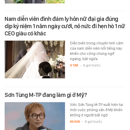
Nam diễn viên đình đám ly hôn nữ đại gia đúng
dịp kỷ niệm 1 năm ngày cưới, nô nức đi hẹn hò 1 nữ
CEO giàu có khác
Diễn biến trong chuyện tình cảm
của nam diễn viên nổi tiếng này
khiến cho công chúng ngỡ
ngàng, bật ngửa.
STAR
-
6 giờ trước
Sơn Tùng M-TP đang làm gì ở Mỹ?
Việc Sơn Tùng M-TP xuất hiện tại
một cuộc phỏng vấn ở Mỹ khiến
không ít người bất ngờ.
MUSIK
-
6 giờ trước