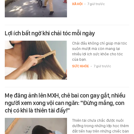
XÃ HỘI
-
7 giờ trước
Lợi ích bất ngờ khi chải tóc mỗi ngày
Chải đầu không chỉ giúp mái tóc
suôn mượt mà còn mang lại
nhiều lợi ích sức khỏe cho tóc
của bạn.
SỨC KHỎE
-
7 giờ trước
Mẹ đăng ảnh lên MXH, chê bai con gay gắt, nhiều
người xem xong vội can ngăn: "Đừng mắng, con
chị có khi là thiên tài đấy!"
Thiên tài chưa chắc được nuôi
dưỡng trong những lớp học thêm
đắt tiền hay trên những chiếc bàn