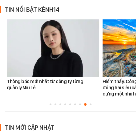
TIN NỔI BẬT KÊNH14
Thông báo mới nhất từ công ty từng
Hiếm thấy: Công 
quản lý Miu Lê
động hai siêu cẩ
dựng một nhà há
TIN MỚI CẬP NHẬT