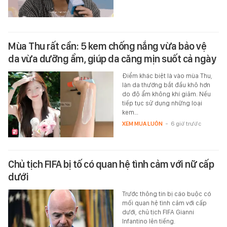
Mùa Thu rất cần: 5 kem chống nắng vừa bảo vệ
da vừa dưỡng ẩm, giúp da căng mịn suốt cả ngày
Điểm khác biệt là vào mùa Thu,
làn da thường bắt đầu khô hơn
do độ ẩm không khí giảm. Nếu
tiếp tục sử dụng những loại
kem…
XEM MUA LUÔN
-
6 giờ trước
Chủ tịch FIFA bị tố có quan hệ tình cảm với nữ cấp
dưới
Trước thông tin bị cáo buộc có
mối quan hệ tình cảm với cấp
dưới, chủ tịch FIFA Gianni
Infantino lên tiếng.