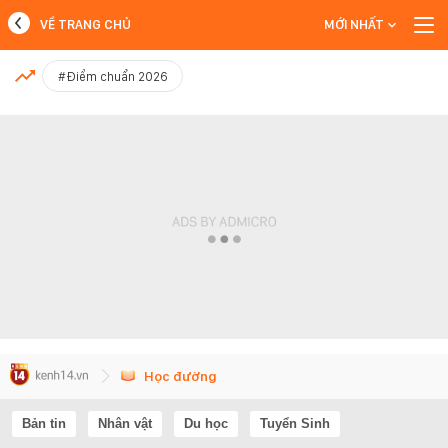
VỀ TRANG CHỦ
MỚI NHẤT
MỚI NHẤT
#Điểm chuẩn 2026
Xem thêm
Học đường
Bản tin
Nhân vật
Du học
Tuyển Sinh