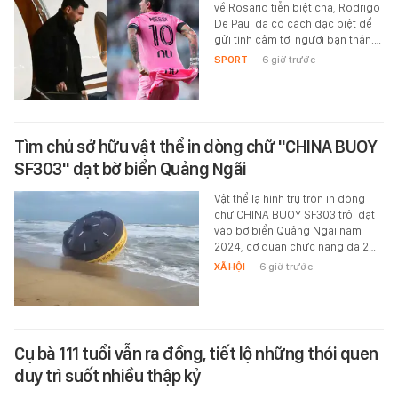
về Rosario tiễn biệt cha, Rodrigo
De Paul đã có cách đặc biệt để
gửi tình cảm tới người bạn thân.…
SPORT
-
6 giờ trước
Tìm chủ sở hữu vật thể in dòng chữ "CHINA BUOY
SF303" dạt bờ biển Quảng Ngãi
Vật thể lạ hình trụ tròn in dòng
chữ CHINA BUOY SF303 trôi dạt
vào bờ biển Quảng Ngãi năm
2024, cơ quan chức năng đã 2…
XÃ HỘI
-
6 giờ trước
Cụ bà 111 tuổi vẫn ra đồng, tiết lộ những thói quen
duy trì suốt nhiều thập kỷ