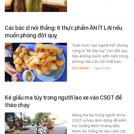
Các bác sĩ nói thẳng: 6 thực phẩm ĂN ÍT LẠI nếu
muốn phòng đột quỵ
Toàn món "vạn người mê" nhưng
cũng là "kẻ tiếp tay" cho đột quỵ.
Nếu không muốn sớm nằm trong
phòng cấp cứu, tốt nhất bạn…
SỨC KHỎE
-
7 giờ trước
Kẻ giấu ma túy trong người lao xe vào CSGT để
tháo chạy
Mang ma túy trong người, khi bị
CSGT ra hiệu lệnh dừng để kiểm
tra, Dương Minh Hoàng (Bắc
Ninh) lao thẳng xe vào cảnh sát…