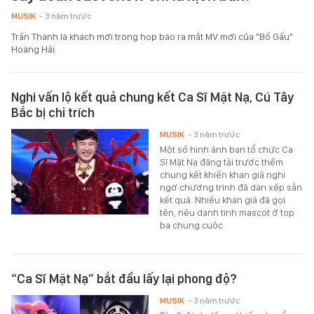
MUSIK
- 3 năm trước
Trấn Thành là khách mời trong họp báo ra mắt MV mới của "Bố Gấu"
Hoàng Hải.
Nghi vấn lộ kết quả chung kết Ca Sĩ Mặt Nạ, Cú Tây
Bắc bị chỉ trích
MUSIK
- 3 năm trước
Một số hình ảnh ban tổ chức Ca
Sĩ Mặt Nạ đăng tải trước thềm
chung kết khiến khán giả nghi
ngờ chương trình đã dàn xếp sẵn
kết quả. Nhiều khán giả đã gọi
tên, nêu danh tính mascot ở top
ba chung cuộc.
“Ca Sĩ Mặt Nạ” bắt đầu lấy lại phong độ?
MUSIK
- 3 năm trước