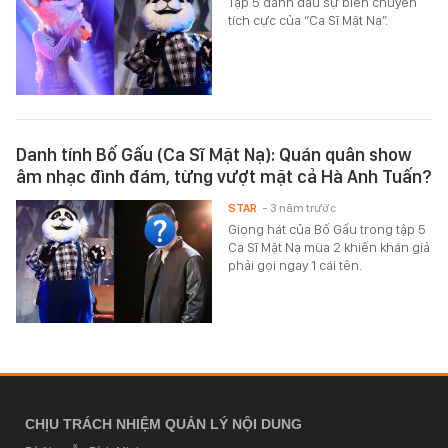
Tập 5 đánh dấu sự biến chuyển
tích cực của “Ca Sĩ Mặt Nạ”.
Danh tính Bố Gấu (Ca Sĩ Mặt Nạ): Quán quân show
âm nhạc đình đám, từng vượt mặt cả Hà Anh Tuấn?
STAR
- 3 năm trước
Giọng hát của Bố Gấu trong tập 5
Ca Sĩ Mặt Nạ mùa 2 khiến khán giả
phải gọi ngay 1 cái tên.
CHỊU TRÁCH NHIỆM QUẢN LÝ NỘI DUNG