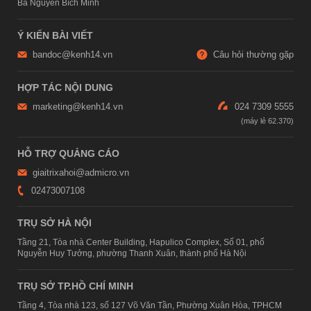
Bà Nguyễn Bích Minh
Ý KIẾN BÀI VIẾT
bandoc@kenh14.vn
Câu hỏi thường gặp
HỢP TÁC NỘI DUNG
marketing@kenh14.vn
024 7309 5555
HỖ TRỢ QUẢNG CÁO
giaitrixahoi@admicro.vn
02473007108
TRỤ SỞ HÀ NỘI
Tầng 21, Tòa nhà Center Building, Hapulico Complex, Số 01, phố
Nguyễn Huy Tưởng, phường Thanh Xuân, thành phố Hà Nội
TRỤ SỞ TP.HỒ CHÍ MINH
Tầng 4, Tòa nhà 123, số 127 Võ Văn Tần, Phường Xuân Hòa, TPHCM