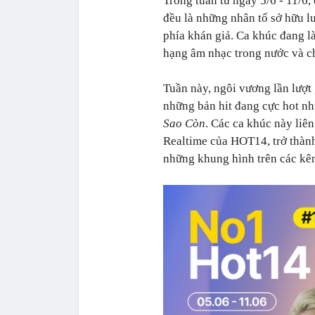
đều là những nhân tố sở hữu l
phía khán giả. Ca khúc đang l
hạng âm nhạc trong nước và ch
Tuần này, ngôi vương lần lượ
những bản hit đang cực hot n
Sao Còn
. Các ca khúc này liê
Realtime của HOT14, trở thành
những khung hình trên các kê