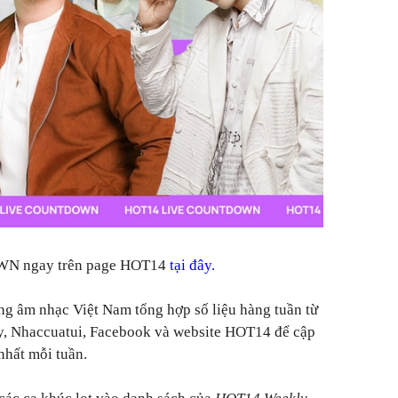
N ngay trên page HOT14
tại đây.
ng âm nhạc Việt Nam tổng hợp số liệu hàng tuần từ
y, Nhaccuatui, Facebook và website HOT14 để cập
nhất mỗi tuần.
 các ca khúc lọt vào danh sách của
HOT14 Weekly