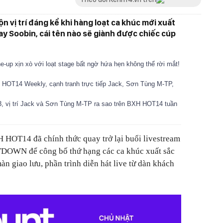
 vị trí đáng kể khi hàng loạt ca khúc mới xuất
ay Soobin, cái tên nào sẽ giành được chiếc cúp
p xịn xò với loạt stage bất ngờ hứa hẹn không thể rời mắt!
HOT14 Weekly, cạnh tranh trực tiếp Jack, Sơn Tùng M-TP,
 3, vị trí Jack và Sơn Tùng M-TP ra sao trên BXH HOT14 tuần
 HOT14 đã chính thức quay trở lại buổi livestream
OWN để công bố thứ hạng các ca khúc xuất sắc
n giao lưu, phần trình diễn hát live từ dàn khách