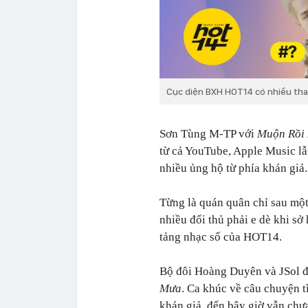
Cục diện BXH HOT14 có nhiều tha
Sơn Tùng M-TP với
Muộn Rồi
từ cả YouTube, Apple Music lẫ
nhiều ủng hộ từ phía khán giả.
Từng là quán quân chỉ sau một
nhiều đối thủ phải e dè khi sở
tảng nhạc số của HOT14.
Bộ đôi Hoàng Duyên và JSol đ
Mưa
. Ca khúc về câu chuyện t
khán giả, đến bây giờ vẫn chưa