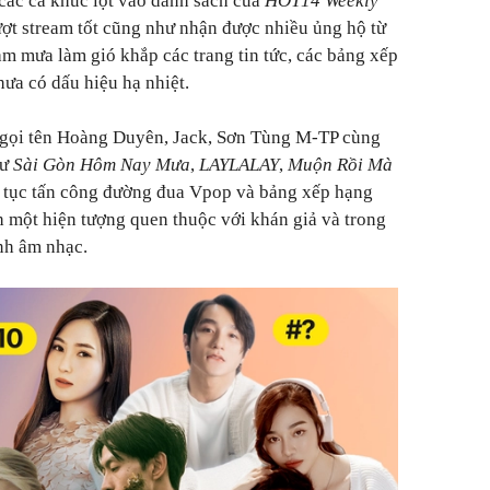
ượt stream tốt cũng như nhận được nhiều ủng hộ từ
àm mưa làm gió khắp các trang tin tức, các bảng xếp
ưa có dấu hiệu hạ nhiệt.
t gọi tên Hoàng Duyên, Jack, Sơn Tùng M-TP cùng
hư
Sài Gòn Hôm Nay Mưa
,
LAYLALAY
,
Muộn Rồi Mà
n tục tấn công đường đua Vpop và bảng xếp hạng
 một hiện tượng quen thuộc với khán giả và trong
nh âm nhạc.