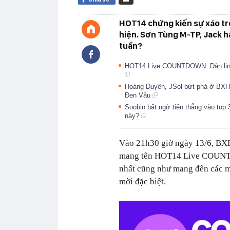
HOT14 chứng kiến sự xáo trộn
hiện. Sơn Tùng M-TP, Jack h
tuần?
HOT14 Live COUNTDOWN: Dàn line-u
Hoàng Duyên, JSol bứt phá ở BXH 
Đen Vâu
Soobin bất ngờ tiến thẳng vào top
này?
Vào 21h30 giờ ngày 13/6, BXH
mang tên HOT14 Live COUNTD
nhất cũng như mang đến các mà
mời đặc biệt.