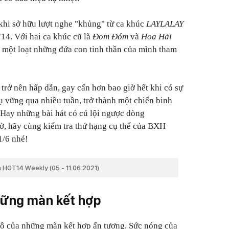
khi sở hữu lượt nghe "khủng" từ ca khúc
LAYLALAY
14. Với hai ca khúc cũ là
Đom Đóm
và
Hoa Hải
a một loạt những đứa con tinh thần của mình tham
trở nên hấp dẫn, gay cấn hơn bao giờ hết khi có sự
ụ vững qua nhiều tuần, trở thành một chiến binh
Hay những bài hát có cú lội ngược dòng
ờ, hãy cùng kiểm tra thứ hạng cụ thể của BXH
1/6 nhé!
 HOT14 Weekly (05 - 11.06.2021)
hững màn kết hợp
ộ của những màn kết hợp ấn tượng. Sức nóng của