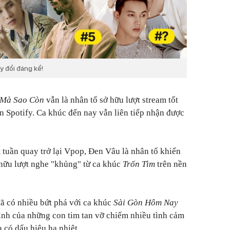
y đổi đáng kể!
 Mà Sao Còn
vẫn là nhân tố sở hữu lượt stream tốt
n Spotify. Ca khúc đến nay vẫn liên tiếp nhận được
 tuần quay trở lại Vpop, Đen Vâu là nhân tố khiến
 hữu lượt nghe "khủng" từ ca khúc
Trốn Tìm
trên nền
ã có nhiều bứt phá với ca khúc
Sài Gòn Hôm Nay
ình của những con tim tan vỡ chiếm nhiều tình cảm
 có dấu hiệu hạ nhiệt.