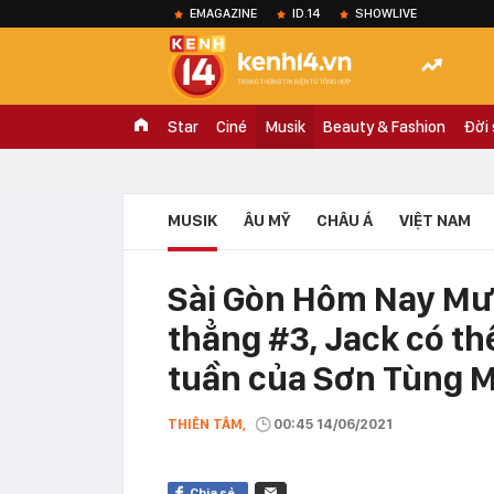
EMAGAZINE
ID.14
SHOWLIVE
Star
Ciné
Musik
Beauty & Fashion
Đời
MUSIK
ÂU MỸ
CHÂU Á
VIỆT NAM
Sài Gòn Hôm Nay Mư
thẳng #3, Jack có thể 
tuần của Sơn Tùng 
THIÊN TÂM,
00:45 14/06/2021
Chia sẻ