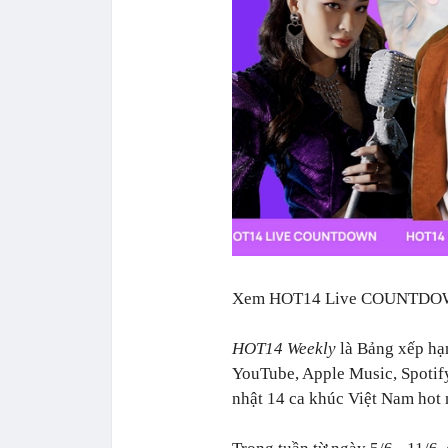
Xem HOT14 Live COUNTDOW
HOT14 Weekly
là Bảng xếp hạ
YouTube, Apple Music, Spotif
nhật 14 ca khúc Việt Nam hot 
Trong tuần từ ngày 5/6 - 11/6,