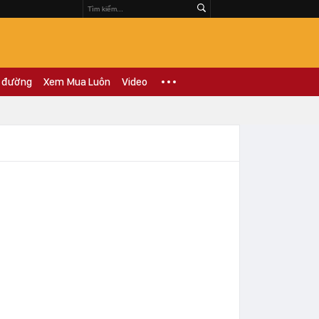
 đường
Xem Mua Luôn
Video