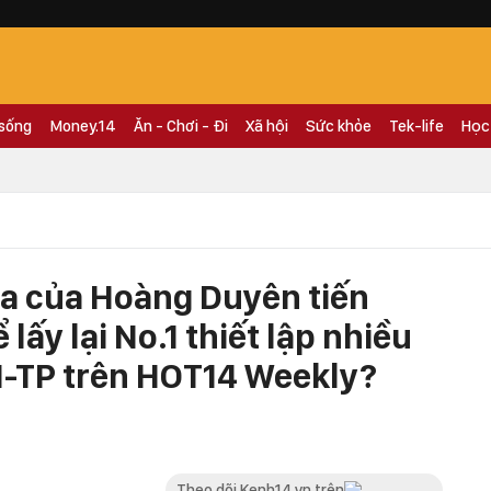
 sống
Money.14
Ăn - Chơi - Đi
Xã hội
Sức khỏe
Tek-life
Học
a của Hoàng Duyên tiến
lấy lại No.1 thiết lập nhiều
M-TP trên HOT14 Weekly?
Theo dõi Kenh14.vn trên