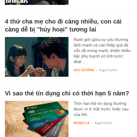
4 thứ cha mẹ cho đi càng nhiều, con cái
càng dễ bị "hủy hoại" tương lai
Ranh giới giữa sự yêu thương
lành mạnh và can thiệp quá đà
vốn rất mong manh, khiến nhiều
bậc phụ huynh vô tình tước
đoạt…
HỌC ĐƯỜNG
-
4 giờ trước
Vì sao thẻ tín dụng chỉ có thời hạn 5 năm?
Thời hạn thẻ tín dụng thường
được in ở mặt trước hoặc sau
của thẻ.
MONEY.14
-
4 giờ trước