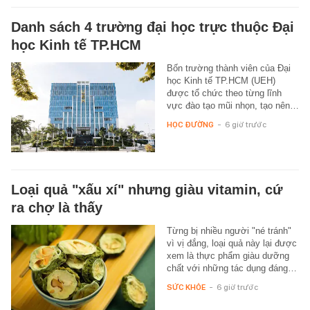
Danh sách 4 trường đại học trực thuộc Đại
học Kinh tế TP.HCM
Bốn trường thành viên của Đại
học Kinh tế TP.HCM (UEH)
được tổ chức theo từng lĩnh
vực đào tạo mũi nhọn, tạo nên…
HỌC ĐƯỜNG
-
6 giờ trước
Loại quả "xấu xí" nhưng giàu vitamin, cứ
ra chợ là thấy
Từng bị nhiều người "né tránh"
vì vị đắng, loại quả này lại được
xem là thực phẩm giàu dưỡng
chất với những tác dụng đáng…
SỨC KHỎE
-
6 giờ trước