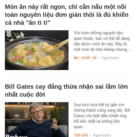
Món ăn này rất ngon, chỉ cần nấu một nồi
toàn nguyên liệu đơn giản thôi là đủ khiến
cả nhà "ăn tì tì"
Với toàn những nguyên liệu
quen thuộc, bạn có thể dễ dàng
nấu được món ăn này. Đây là
một món ăn nhẹ nhàng nhưng…
ĂN - CHƠI - ĐI
-
4 giờ trước
Bill Gates cay đắng thừa nhận sai lầm lớn
nhất cuộc đời
Sau hơn nửa thế kỷ gắn với
những thành công vang dội, Bill
Gates cho biết điều khiến ông
hối tiếc nhất lại không liên
quan…
TEK-LIFE
-
4 giờ trước