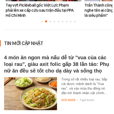
Tay vợt Pickleball gốc Việt Lực Phạm
Trấn Thành công 
phải lên xe cấp cứu sau trận đấu tại PPA
nghe tên ai cũng
Hồ Chí Minh
là siêu phẩm”
TIN MỚI CẬP NHẬT
4 món ăn ngon mà nấu dễ từ "vua của các
loại rau", giàu axit folic gấp 38 lần táo: Phụ
nữ ăn đều sẽ tốt cho dạ dày và sống thọ
Trong số rất nhiều loại rau, bắp
cải được mệnh danh là "Vua
rau", và vào mùa thu đông nó
dần trở thành nhân vật chính…
SỨC KHỎE
-
7 giờ trước