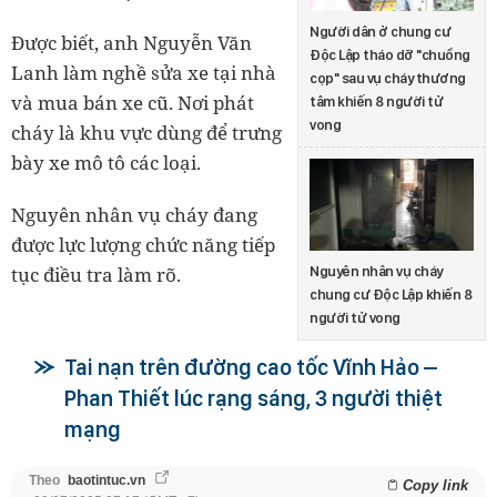
Người dân ở chung cư
Được biết, anh Nguyễn Văn
Độc Lập tháo dỡ "chuồng
Lanh làm nghề sửa xe tại nhà
cọp" sau vụ cháy thương
và mua bán xe cũ. Nơi phát
tâm khiến 8 người tử
vong
cháy là khu vực dùng để trưng
bày xe mô tô các loại.
Nguyên nhân vụ cháy đang
được lực lượng chức năng tiếp
tục điều tra làm rõ.
Nguyên nhân vụ cháy
chung cư Độc Lập khiến 8
người tử vong
Tai nạn trên đường cao tốc Vĩnh Hảo –
Phan Thiết lúc rạng sáng, 3 người thiệt
mạng
Theo
baotintuc.vn
Copy link