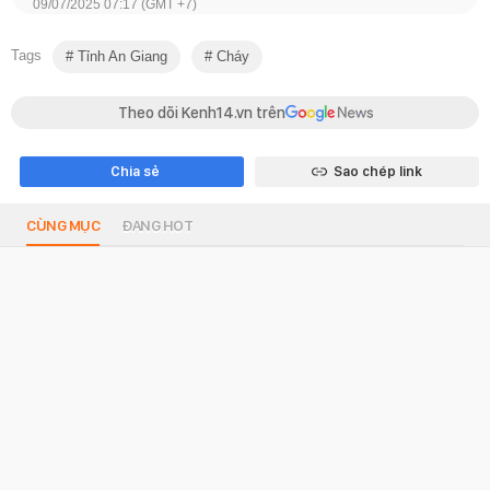
09/07/2025 07:17 (GMT +7)
Tags
Tỉnh An Giang
Cháy
Theo dõi Kenh14.vn trên
Chia sẻ
Sao chép link
CÙNG MỤC
ĐANG HOT