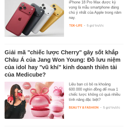
iPhone 18 Pro Max được kỳ
vọng là mẫu smartphone đáng
chú ý nhất của Apple trong năm
nay.
TEK-LIFE
-
5 giờ trước
Giải mã "chiếc lược Cherry" gây sốt khắp
Châu Á của Jang Won Young: Đồ lưu niệm
của idol hay "vũ khí" kinh doanh thiên tài
của Medicube?
Liệu bạn có bỏ ra khoảng
600.000 nghìn đồng để mua 1
chiếc lược không có quá nhiều
tính năng đặc biệt?
BEAUTY & FASHION
-
5 giờ trước