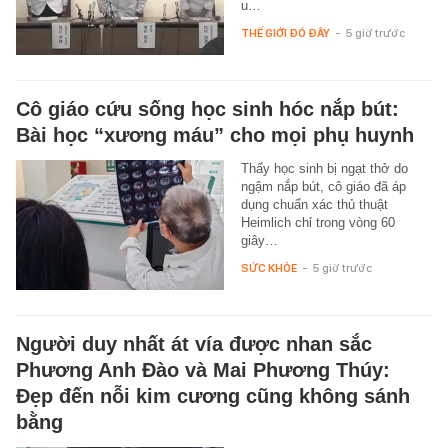
u…
THẾ GIỚI ĐÓ ĐÂY
-
5 giờ trước
Cô giáo cứu sống học sinh hóc nắp bút:
Bài học “xương máu” cho mọi phụ huynh
Thấy học sinh bị ngạt thở do
ngậm nắp bút, cô giáo đã áp
dụng chuẩn xác thủ thuật
Heimlich chỉ trong vòng 60
giây…
SỨC KHỎE
-
5 giờ trước
Người duy nhất át vía được nhan sắc
Phương Anh Đào và Mai Phương Thúy:
Đẹp đến nỗi kim cương cũng không sánh
bằng