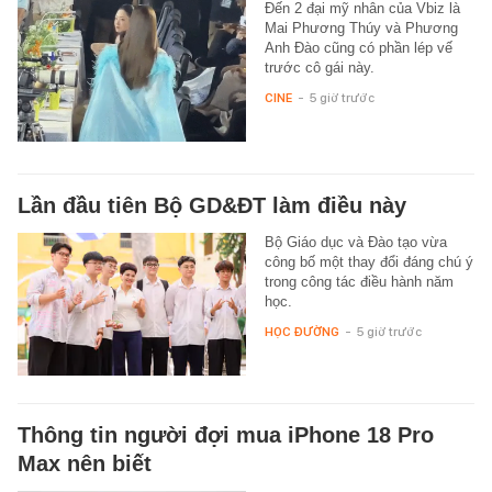
Đến 2 đại mỹ nhân của Vbiz là
Mai Phương Thúy và Phương
Anh Đào cũng có phần lép vế
trước cô gái này.
CINE
-
5 giờ trước
Lần đầu tiên Bộ GD&ĐT làm điều này
Bộ Giáo dục và Đào tạo vừa
công bố một thay đổi đáng chú ý
trong công tác điều hành năm
học.
HỌC ĐƯỜNG
-
5 giờ trước
Thông tin người đợi mua iPhone 18 Pro
Max nên biết