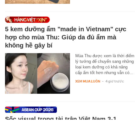
5 kem dưỡng ẩm "made in Vietnam" cực
hợp cho mùa Thu: Giúp da đủ ẩm mà
không hề gây bí
Mùa Thu được xem là thời điểm
lý tưởng để chuyển sang những
loại kem dưỡng có khả năng
cấp ẩm tốt hơn nhưng vẫn có…
XEM MUA LUÔN
-
4 giờ trước
Sốc visual trọng tài trận Việt Nam 3-1
Campuchia: Trẻ như sinh viên, điển trai hút
mắt khiến dân mạng thi nhau "truy tìm"