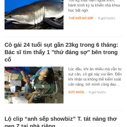
700 kg xuất hiện ngoài khơi,
hành trình kỳ lạ khiến nhà khoa
học bất ngờ.
THẾ GIỚI ĐÓ ĐÂY
-
6 giờ trước
Cô gái 24 tuổi sụt gần 23kg trong 6 tháng:
Bác sĩ tìm thấy 1 "thứ đáng sợ" bên trong
cổ
Lúc đầu, khi ăn nhiều mà vẫn tự
sụt cân, cô gái này vui lắm. Đến
khi nhận ra không thể kiểm soát
cân nặng, trở mình cũng đau…
SỨC KHỎE
-
6 giờ trước
Lộ clip “anh sếp showbiz” T. tát nàng thơ
gen Z tại nhà riêng