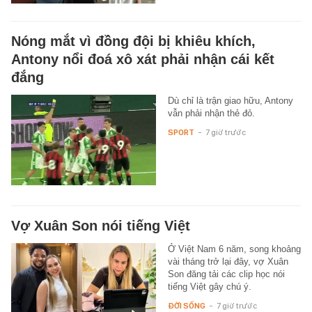
Nóng mắt vì đồng đội bị khiêu khích,
Antony nổi đoá xô xát phải nhận cái kết
đắng
Dù chỉ là trận giao hữu, Antony
vẫn phải nhận thẻ đỏ.
SPORT
-
7 giờ trước
Vợ Xuân Son nói tiếng Việt
Ở Việt Nam 6 năm, song khoảng
vài tháng trở lại đây, vợ Xuân
Son đăng tải các clip học nói
tiếng Việt gây chú ý.
ĐỜI SỐNG
-
7 giờ trước