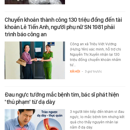
Chuyển khoản thành công 130 triệu đồng đến tài
khoản Lê Tiến Anh, người phụ nữ SN 1981 phải
trình báo công an
Công an xã Triệu Việt Vương
(Hưng Yên) xác minh, hỗ trợ chị
Nguyễn Thị Xuyến nhận lại 130
triệu đồng chuyển khoản nhầm
từ…
XÃ HỘI
-
3 giờ trước
Đau ngực tưởng mắc bệnh tim, bác sĩ phát hiện
'thủ phạm' từ dạ dày
3 người liên tiếp đến khám vì đau
ngực, lo mắc bệnh tim nhưng kết
quả cho thấy nguyên nhân lại
nằm ở dạ dày.