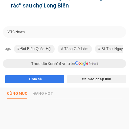
rác" sau chợ Long Biên
VTC News
Tags
Đại Biểu Quốc Hội
Tăng Giờ Làm
Bí Thư Nguyễn 
Theo dõi Kenh14.vn trên
Chia sẻ
Sao chép link
CÙNG MỤC
ĐANG HOT