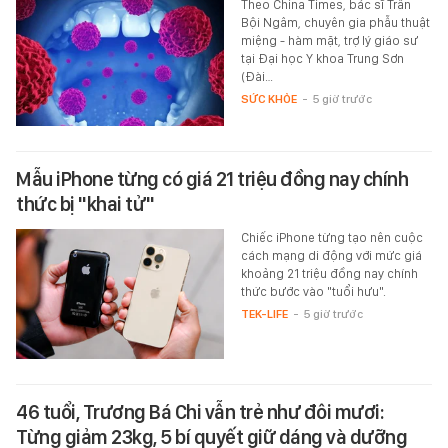
Theo China Times, bác sĩ Trần
Bội Ngâm, chuyên gia phẫu thuật
miệng - hàm mặt, trợ lý giáo sư
tại Đại học Y khoa Trung Sơn
(Đài…
SỨC KHỎE
-
5 giờ trước
Mẫu iPhone từng có giá 21 triệu đồng nay chính
thức bị "khai tử"
Chiếc iPhone từng tạo nên cuộc
cách mạng di động với mức giá
khoảng 21 triệu đồng nay chính
thức bước vào "tuổi hưu".
TEK-LIFE
-
5 giờ trước
46 tuổi, Trương Bá Chi vẫn trẻ như đôi mươi:
Từng giảm 23kg, 5 bí quyết giữ dáng và dưỡng