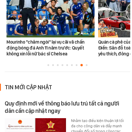
Mourinho "châm ngòi" lại vụ cãi vã chấn
Quán cà phê của
động bóng đá Anh 11 năm trước: Quyết
Điền: Sân đỗ toà
không xin lỗi nữ bác sĩ Chelsea
yêu thích, đông
TIN MỚI CẬP NHẬT
Quy định mới về thông báo lưu trú tất cả người
dân cần cập nhật ngay
Nhằm tạo điều kiện thuận lợi tối
đa cho công dân và đẩy mạnh
chuyển đổi số trong công tác