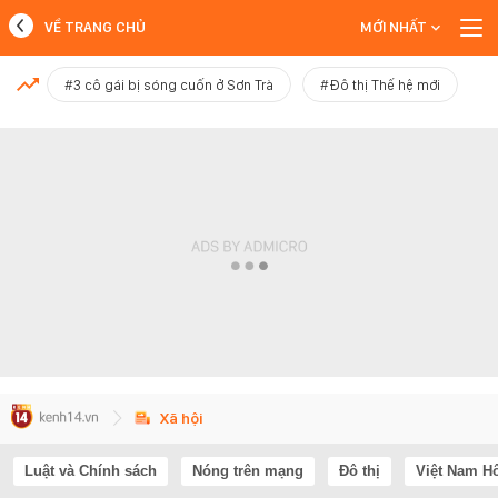
VỀ TRANG CHỦ
MỚI NHẤT
MỚI NHẤT
#3 cô gái bị sóng cuốn ở Sơn Trà
#Đô thị Thế hệ mới
Xem thêm
Xã hội
Luật và Chính sách
Nóng trên mạng
Đô thị
Việt Nam H