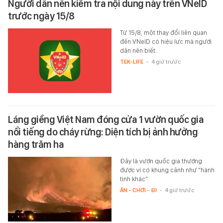
Người dân nên kiểm tra nội dung này trên VNeID
trước ngày 15/8
Từ 15/8, một thay đổi liên quan
đến VNeID có hiệu lực mà người
dân nên biết.
TEK-LIFE
-
4 giờ trước
Láng giềng Việt Nam đóng cửa 1 vườn quốc gia
nổi tiếng do cháy rừng: Diện tích bị ảnh hưởng
hàng trăm ha
Đây là vườn quốc gia thường
được ví có khung cảnh như “hành
tinh khác”.
ĂN - CHƠI - ĐI
-
4 giờ trước