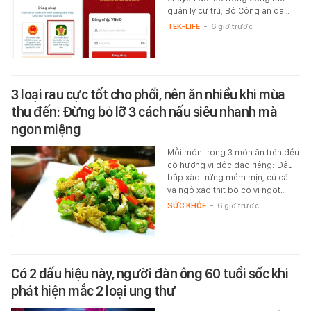
quản lý cư trú, Bộ Công an đã…
TEK-LIFE
-
6 giờ trước
3 loại rau cực tốt cho phổi, nên ăn nhiều khi mùa
thu đến: Đừng bỏ lỡ 3 cách nấu siêu nhanh mà
ngon miệng
Mỗi món trong 3 món ăn trên đều
có hương vị độc đáo riêng: Đậu
bắp xào trứng mềm mịn, củ cải
và ngô xào thịt bò có vị ngọt…
SỨC KHỎE
-
6 giờ trước
Có 2 dấu hiệu này, người đàn ông 60 tuổi sốc khi
phát hiện mắc 2 loại ung thư