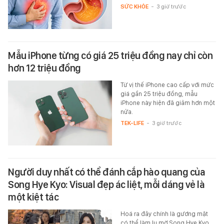
SỨC KHỎE
-
3 giờ trước
Mẫu iPhone từng có giá 25 triệu đồng nay chỉ còn
hơn 12 triệu đồng
Từ vị thế iPhone cao cấp với mức
giá gần 25 triệu đồng, mẫu
iPhone này hiện đã giảm hơn một
nửa.
TEK-LIFE
-
3 giờ trước
Người duy nhất có thể đánh cắp hào quang của
Song Hye Kyo: Visual đẹp ác liệt, mỗi dáng vẻ là
một kiệt tác
Hoá ra đây chính là gương mặt
có thể làm lu mờ Song Hye Kyo.