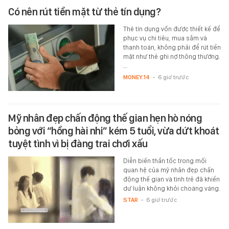
Có nên rút tiền mặt từ thẻ tín dụng?
Thẻ tín dụng vốn được thiết kế để
phục vụ chi tiêu, mua sắm và
thanh toán, không phải để rút tiền
mặt như thẻ ghi nợ thông thường.
…
MONEY.14
-
6 giờ trước
Mỹ nhân đẹp chấn động thế gian hẹn hò nóng
bỏng với “hồng hài nhi” kém 5 tuổi, vừa dứt khoát
tuyệt tình vì bị đàng trai chơi xấu
Diễn biến thần tốc trong mối
quan hệ của mỹ nhân đẹp chấn
động thế gian và tình trẻ đã khiến
dư luận không khỏi choáng váng.
STAR
-
6 giờ trước