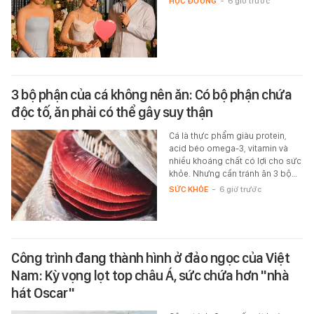
HỌC ĐƯỜNG
-
6 giờ trước
3 bộ phận của cá không nên ăn: Có bộ phận chứa
độc tố, ăn phải có thể gây suy thận
Cá là thực phẩm giàu protein,
acid béo omega-3, vitamin và
nhiều khoáng chất có lợi cho sức
khỏe. Nhưng cần tránh ăn 3 bộ…
SỨC KHỎE
-
6 giờ trước
Công trình đang thành hình ở đảo ngọc của Việt
Nam: Kỳ vọng lọt top châu Á, sức chứa hơn "nhà
hát Oscar"