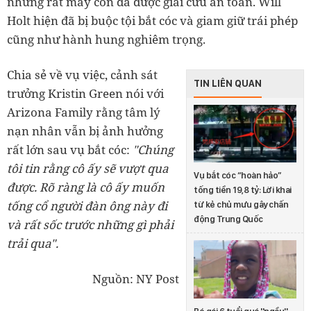
nhưng rất may con đã được giải cứu an toàn. Will
Holt hiện đã bị buộc tội bắt cóc và giam giữ trái phép
cũng như hành hung nghiêm trọng.
Chia sẻ về vụ việc, cảnh sát
TIN LIÊN QUAN
trưởng Kristin Green nói với
Arizona Family rằng tâm lý
nạn nhân vẫn bị ảnh hưởng
rất lớn sau vụ bắt cóc:
"Chúng
tôi tin rằng cô ấy sẽ vượt qua
Vụ bắt cóc “hoàn hảo”
được. Rõ ràng là cô ấy muốn
tống tiền 19,8 tỷ: Lời khai
tống cổ người đàn ông này đi
từ kẻ chủ mưu gây chấn
động Trung Quốc
và rất sốc trước những gì phải
trải qua".
Nguồn: NY Post