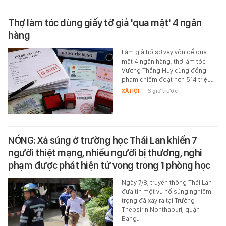
Thợ làm tóc dùng giấy tờ giả 'qua mặt' 4 ngân
hàng
Làm giả hồ sơ vay vốn để qua
mặt 4 ngân hàng, thợ làm tóc
Vương Thắng Huy cùng đồng
phạm chiếm đoạt hơn 514 triệu…
XÃ HỘI
-
6 giờ trước
NÓNG: Xả súng ở trường học Thái Lan khiến 7
người thiệt mạng, nhiều người bị thương, nghi
phạm được phát hiện tử vong trong 1 phòng học
Ngày 7/8, truyền thông Thái Lan
đưa tin một vụ nổ súng nghiêm
trọng đã xảy ra tại Trường
Thepsirin Nonthaburi, quận
Bang…