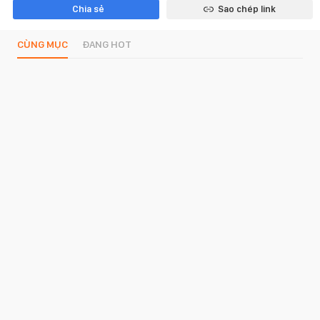
Chia sẻ
Sao chép link
CÙNG MỤC
ĐANG HOT