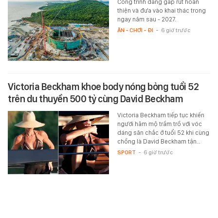
Công trình đang gấp rút hoàn
thiện và đưa vào khai thác trong
ngay năm sau - 2027.
ĂN - CHƠI - ĐI
-
6 giờ trước
Victoria Beckham khoe body nóng bỏng tuổi 52
trên du thuyền 500 tỷ cùng David Beckham
Victoria Beckham tiếp tục khiến
người hâm mộ trầm trồ với vóc
dáng săn chắc ở tuổi 52 khi cùng
chồng là David Beckham tận…
SPORT
-
6 giờ trước
Xem thêm