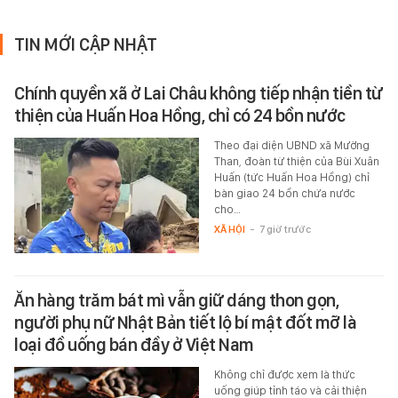
TIN MỚI CẬP NHẬT
Chính quyền xã ở Lai Châu không tiếp nhận tiền từ
thiện của Huấn Hoa Hồng, chỉ có 24 bồn nước
Theo đại diện UBND xã Mường
Than, đoàn từ thiện của Bùi Xuân
Huấn (tức Huấn Hoa Hồng) chỉ
bàn giao 24 bồn chứa nước
cho…
XÃ HỘI
-
7 giờ trước
Ăn hàng trăm bát mì vẫn giữ dáng thon gọn,
người phụ nữ Nhật Bản tiết lộ bí mật đốt mỡ là
loại đồ uống bán đầy ở Việt Nam
Không chỉ được xem là thức
uống giúp tỉnh táo và cải thiện