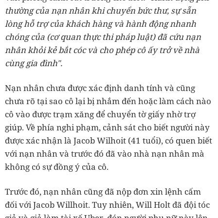
thường của nạn nhân khi chuyển bức thư, sự sẵn
lòng hỗ trợ của khách hàng và hành động nhanh
chóng của (cơ quan thực thi pháp luật) đã cứu nạn
nhân khỏi kẻ bắt cóc và cho phép cô ấy trở về nhà
cùng gia đình".
Nạn nhân chưa được xác định danh tính và cũng
chưa rõ tại sao cô lại bị nhắm đến hoặc làm cách nào
cô vào được trạm xăng để chuyển tờ giấy nhờ trợ
giúp. Về phía nghi phạm, cảnh sát cho biết người này
được xác nhận là Jacob Wilhoit (41 tuổi), có quen biết
với nạn nhân và trước đó đã vào nhà nạn nhân mà
không có sự đồng ý của cô.
Trước đó, nạn nhân cũng đã nộp đơn xin lệnh cấm
đối với Jacob Willhoit. Tuy nhiên, Will Holt đã đội tóc
giả và giả làm tài xế Uber, đón người phụ nữ này lên