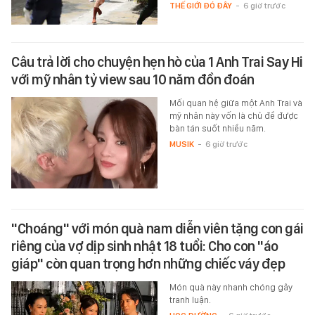
THẾ GIỚI ĐÓ ĐÂY
-
6 giờ trước
Câu trả lời cho chuyện hẹn hò của 1 Anh Trai Say Hi
với mỹ nhân tỷ view sau 10 năm đồn đoán
Mối quan hệ giữa một Anh Trai và
mỹ nhân này vốn là chủ đề được
bàn tán suốt nhiều năm.
MUSIK
-
6 giờ trước
"Choáng" với món quà nam diễn viên tặng con gái
riêng của vợ dịp sinh nhật 18 tuổi: Cho con "áo
giáp" còn quan trọng hơn những chiếc váy đẹp
Món quà này nhanh chóng gây
tranh luận.