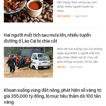
tâm trạng, thức uống này còn
được nhiều người truyền tai
nhau…
SỨC KHỎE
-
7 giờ trước
Hai người mất tích sau mưa lớn, nhiều tuyến
đường ở Lào Cai bị chia cắt
Mưa lớn trút xuống Lào Cai những
ngày qua khiến 2 người mất tích,
gây nhiều điểm sạt lở, chia cắt
giao thông và buộc 34 hộ dân…
XÃ HỘI
-
7 giờ trước
Khoan xuống vùng đất nông, phát hiện số vàng trị
giá 355.000 tỷ đồng, lộ mục tiêu thăm dò 100 tấn
vàng