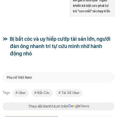
Bé gái 6 tuổi quá ''ngầu''
khiến kẻ bắt cóc phải từ
bỏ ''con mồi'' và chạy trốn
Bị bắt cóc và uy hiếp cướp tài sản lớn, người
đàn ông nhanh trí tự cứu mình nhờ hành
động nhỏ
Phụ nữ Việt Nam
Tags
Uber
Bắt Cóc
Tài Xế Uber
Theo dõi Kenh14.vn trên