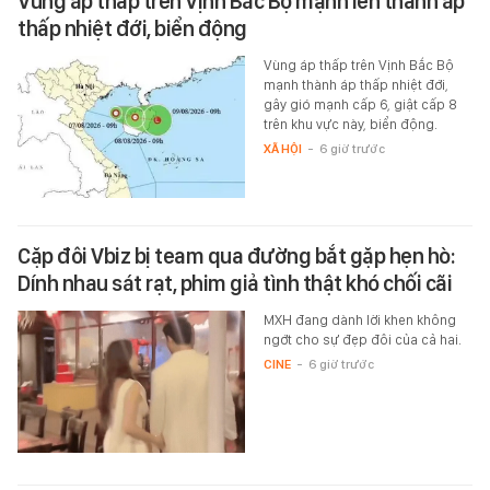
Vùng áp thấp trên Vịnh Bắc Bộ mạnh lên thành áp
thấp nhiệt đới, biển động
Vùng áp thấp trên Vịnh Bắc Bộ
mạnh thành áp thấp nhiệt đới,
gây gió mạnh cấp 6, giật cấp 8
trên khu vực này, biển động.
XÃ HỘI
-
6 giờ trước
Cặp đôi Vbiz bị team qua đường bắt gặp hẹn hò:
Dính nhau sát rạt, phim giả tình thật khó chối cãi
MXH đang dành lời khen không
ngớt cho sự đẹp đôi của cả hai.
CINE
-
6 giờ trước