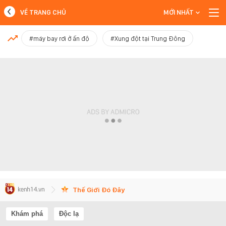
VỀ TRANG CHỦ
MỚI NHẤT
MỚI NHẤT
#máy bay rơi ở ấn độ
#Xung đột tại Trung Đông
Xem thêm
Thế Giới Đó Đây
Khám phá
Độc lạ