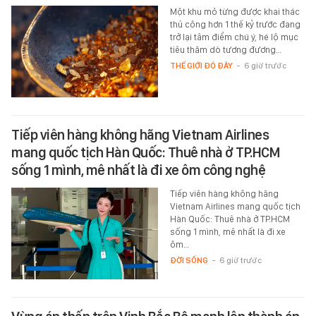
Một khu mỏ từng được khai thác
thủ công hơn 1 thế kỷ trước đang
trở lại tâm điểm chú ý, hé lộ mục
tiêu thăm dò tương đương…
THẾ GIỚI ĐÓ ĐÂY
-
6 giờ trước
Tiếp viên hàng không hãng Vietnam Airlines
mang quốc tịch Hàn Quốc: Thuê nhà ở TP.HCM
sống 1 mình, mê nhất là đi xe ôm công nghệ
Tiếp viên hàng không hãng
Vietnam Airlines mang quốc tịch
Hàn Quốc: Thuê nhà ở TP.HCM
sống 1 mình, mê nhất là đi xe
ôm…
ĐỜI SỐNG
-
6 giờ trước