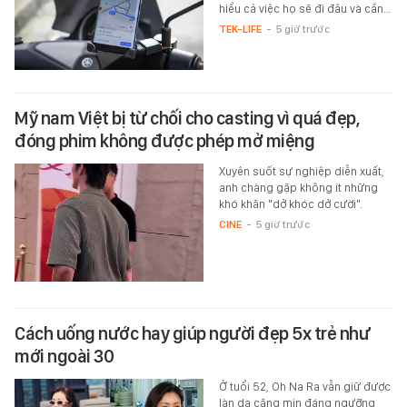
hiểu cả việc họ sẽ đi đâu và cần…
TEK-LIFE
-
5 giờ trước
Mỹ nam Việt bị từ chối cho casting vì quá đẹp,
đóng phim không được phép mở miệng
Xuyên suốt sự nghiệp diễn xuất,
anh chàng gặp không ít những
khó khăn "dở khóc dở cười".
CINE
-
5 giờ trước
Cách uống nước hay giúp người đẹp 5x trẻ như
mới ngoài 30
Ở tuổi 52, Oh Na Ra vẫn giữ được
làn da căng mịn đáng ngưỡng