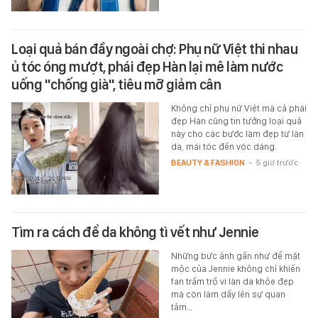
Loại quả bán đầy ngoài chợ: Phụ nữ Việt thi nhau
ủ tóc óng mượt, phái đẹp Hàn lại mê làm nước
uống "chống già", tiêu mỡ giảm cân
Không chỉ phụ nữ Việt mà cả phái
đẹp Hàn cũng tin tưởng loại quả
này cho các bước làm đẹp từ làn
da, mái tóc đến vóc dáng.
BEAUTY & FASHION
-
5 giờ trước
Tìm ra cách để da không tì vết như Jennie
Những bức ảnh gần như để mặt
mộc của Jennie không chỉ khiến
fan trầm trồ vì làn da khỏe đẹp
mà còn làm dấy lên sự quan
tâm…