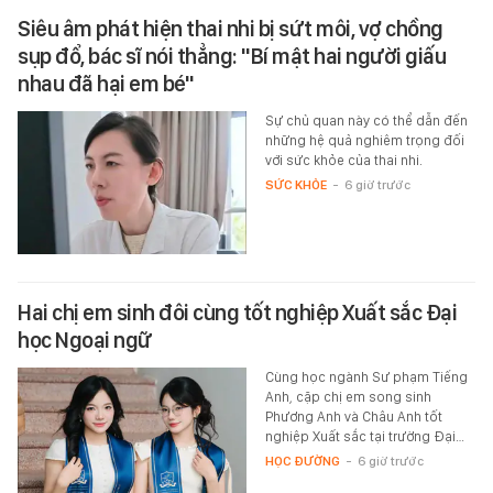
Siêu âm phát hiện thai nhi bị sứt môi, vợ chồng
sụp đổ, bác sĩ nói thẳng: "Bí mật hai người giấu
nhau đã hại em bé"
Sự chủ quan này có thể dẫn đến
những hệ quả nghiêm trọng đối
với sức khỏe của thai nhi.
SỨC KHỎE
-
6 giờ trước
Hai chị em sinh đôi cùng tốt nghiệp Xuất sắc Đại
học Ngoại ngữ
Cùng học ngành Sư phạm Tiếng
Anh, cặp chị em song sinh
Phương Anh và Châu Anh tốt
nghiệp Xuất sắc tại trường Đại…
HỌC ĐƯỜNG
-
6 giờ trước