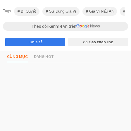
Tags
Bí Quyết
Sử Dụng Gia Vị
Gia Vị Nấu Ăn
Bí
Theo dõi Kenh14.vn trên
Chia sẻ
Sao chép link
CÙNG MỤC
ĐANG HOT