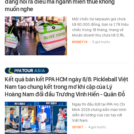
đang nói ra điều mà ngành miễn thuế không
muốn nghe
Một chiếc túi tarpaulin giá chưa
tới 60.000 đồng, bán ra 1,78 triệu
chiếc trong 18 tháng, mang về
khoản doanh thu chưa tới 0,1%…
MONEY.14
-
5 giờ trước
Kết quả bán kết PPA HCM ngày 8/8: Pickleball Việt
Nam tạo chung kết trong mơ khi cặp của Lý
Hoàng Nam đối đầu Trương Vinh Hiển - Quân Đỗ
Ngày thi đấu 8/8 tại PPA Ho Chi
Minh 2026 chứng kiến màn trình
diễn ấn tượng của các tay vợt
Việt Nam.
SPORT
-
4 giờ trước