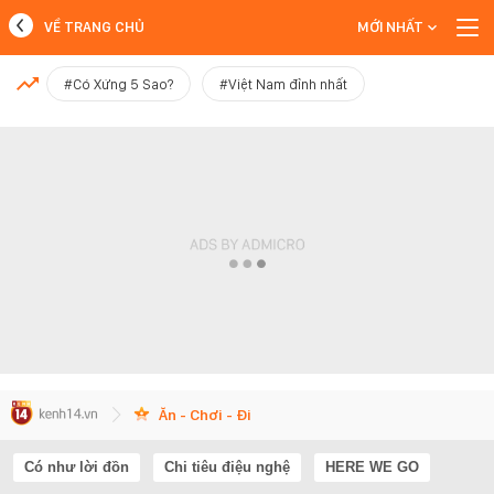
VỀ TRANG CHỦ
MỚI NHẤT
MỚI NHẤT
#Có Xứng 5 Sao?
#Việt Nam đỉnh nhất
Xem thêm
Ăn - Chơi - Đi
Có như lời đồn
Chi tiêu điệu nghệ
HERE WE GO