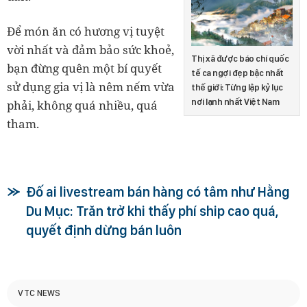
Để món ăn có hương vị tuyệt
vời nhất và đảm bảo sức khoẻ,
Thị xã được báo chí quốc
bạn đừng quên một bí quyết
tế ca ngợi đẹp bậc nhất
sử dụng gia vị là nêm nếm vừa
thế giới: Từng lập kỷ lục
nơi lạnh nhất Việt Nam
phải, không quá nhiều, quá
tham.
Đố ai livestream bán hàng có tâm như Hằng
Du Mục: Trăn trở khi thấy phí ship cao quá,
quyết định dừng bán luôn
VTC NEWS