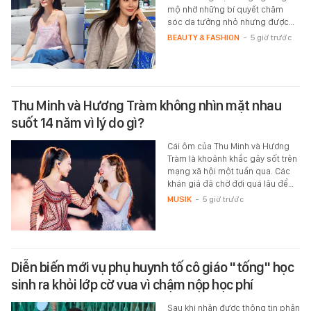
mộ nhờ những bí quyết chăm
sóc da tưởng nhỏ nhưng được…
BEAUTY & FASHION
-
5 giờ trước
Thu Minh và Hương Tràm không nhìn mặt nhau
suốt 14 năm vì lý do gì?
Cái ôm của Thu Minh và Hương
Tràm là khoảnh khắc gây sốt trên
mạng xã hội một tuần qua. Các
khán giả đã chờ đợi quá lâu để…
MUSIK
-
5 giờ trước
Diễn biến mới vụ phụ huynh tố cô giáo "tống" học
sinh ra khỏi lớp cờ vua vì chậm nộp học phí
Sau khi nhận được thông tin phản