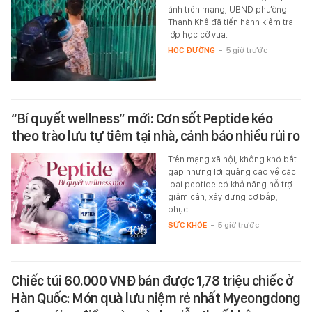
ánh trên mạng, UBND phường
Thanh Khê đã tiến hành kiểm tra
lớp học cờ vua.
HỌC ĐƯỜNG
-
5 giờ trước
“Bí quyết wellness” mới: Cơn sốt Peptide kéo
theo trào lưu tự tiêm tại nhà, cảnh báo nhiều rủi ro
Trên mạng xã hội, không khó bắt
gặp những lời quảng cáo về các
loại peptide có khả năng hỗ trợ
giảm cân, xây dựng cơ bắp,
phục…
SỨC KHỎE
-
5 giờ trước
Chiếc túi 60.000 VNĐ bán được 1,78 triệu chiếc ở
Hàn Quốc: Món quà lưu niệm rẻ nhất Myeongdong