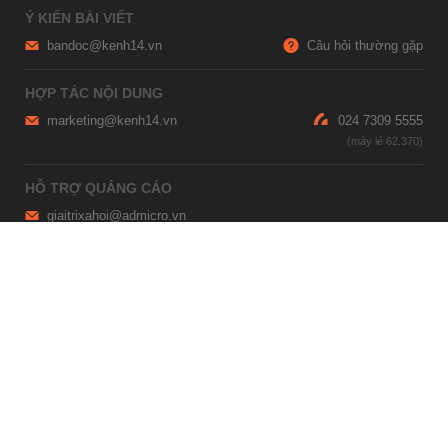
Ý KIẾN BÀI VIẾT
bandoc@kenh14.vn
Câu hỏi thường gặp
HỢP TÁC NỘI DUNG
marketing@kenh14.vn
024 7309 5555
HỖ TRỢ QUẢNG CÁO
giaitrixahoi@admicro.vn
02473007108
TRỤ SỞ HÀ NỘI
Tầng 21, Tòa nhà Center Building, Hapulico Complex, Số 01, phố
Nguyễn Huy Tưởng, phường Thanh Xuân, thành phố Hà Nội
TRỤ SỞ TP.HỒ CHÍ MINH
Tầng 4, Tòa nhà 123, số 127 Võ Văn Tần, Phường Xuân Hòa, TPHCM