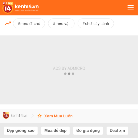
MỚI NHẤT
#mẹo đi chợ
#mẹo vặt
#chơi cây cảnh
Xem thêm
Xem Mua Luôn
Đẹp giống sao
Mua để đẹp
Đồ gia dụng
Deal xịn