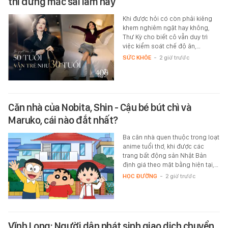
thì đừng mắc sai lầm này
Khi được hỏi có còn phải kiêng
khem nghiêm ngặt hay không,
Thư Kỳ cho biết cô vẫn duy trì
việc kiểm soát chế độ ăn,…
SỨC KHỎE
-
2 giờ trước
Căn nhà của Nobita, Shin - Cậu bé bút chì và
Maruko, cái nào đắt nhất?
Ba căn nhà quen thuộc trong loạt
anime tuổi thơ, khi được các
trang bất động sản Nhật Bản
định giá theo mặt bằng hiện tại,…
HỌC ĐƯỜNG
-
2 giờ trước
Vĩnh Long: Người dân phát sinh giao dịch chuyển