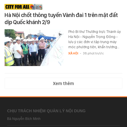
Hà Nội chốt thông tuyến Vành đai 1 trên mặt đất
dịp Quốc khánh 2/9
Phó Bí thư Thường trực Thành ủy
Hà Nội - Nguyễn Trọng Đông -
lưu ý các đơn vị tập trung máy
móc phương tiện, khẩn trương…
XÃ HỘI
-
38 phút trước
Xem thêm
CHỊU TRÁCH NHIỆM QUẢN LÝ NỘI DUNG
Bà Nguyễn Bích Minh