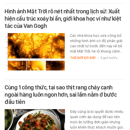
Hình ảnh Mặt Trời rõ nét nhất trong lịch sử: Xuất
hiện cấu trúc xoáy bí ẩn, giới khoa học ví như kiệt
tác của Van Gogh
Các nhà khoa học vừa công bố
những hình ảnh có độ phân giải
cao nhất từ trước đến nay về bề
mặt Mặt Trời, hé lộ khung cảnh…
THẾ GIỚI ĐÓ ĐÂY
-
2 giờ trước
Cùng 1 công thức, tại sao thịt rang cháy cạnh
ngoài hàng luôn ngon hơn, sai lầm nằm ở bước
đầu tiên
Đây cũng là bí quyết được nhiều
quán cơm áp dụng để tạo nên
món ăn tưởng đơn giản nhưng
luôn khiến thực khách muốn gọi…