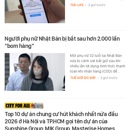
TEK-LIFE
-
2 giờ trước
Người phụ nữ Nhật Bản bị bắt sau hơn 2.000 lần
“bom hàng”
Một phụ nữ 32 tuổi tại Nhật Bản
vừa bị cảnh sát bắt giữ sau khi
nhiều lần lợi dụng hình thức thanh
toán khi nhận hàng (COD) để…
THẾ GIỚI ĐÓ ĐÂY
-
2 giờ trước
Top 10 dự án chung cư hút khách nhất nửa đầu
2026 ở Hà Nội và TP.HCM gọi tên dự án của
Sunshine Group, MIK Group, Masterise Homes,