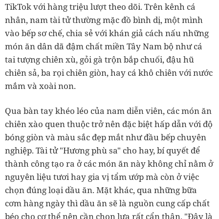
TikTok với hàng triệu lượt theo dõi. Trên kênh cá
nhân, nam tài tử thường mặc đồ bình dị, một mình
vào bếp sơ chế, chia sẻ với khán giả cách nấu những
món ăn dân dã đậm chất miền Tây Nam bộ như cá
tai tượng chiên xù, gỏi gà trộn bắp chuối, đậu hũ
chiên sả, ba rọi chiên giòn, hay cá khô chiên với nước
mắm và xoài non.
Qua bàn tay khéo léo của nam diễn viên, các món ăn
chiên xào quen thuộc trở nên đặc biệt hấp dẫn với độ
bóng giòn và màu sắc đẹp mắt như đầu bếp chuyên
nghiệp. Tài tử "Hương phù sa" cho hay, bí quyết để
thành công tạo ra ở các món ăn này không chỉ nằm ở
nguyên liệu tươi hay gia vị tẩm ướp mà còn ở việc
chọn đúng loại dầu ăn. Mặt khác, qua những bữa
cơm hàng ngày thì dầu ăn sẽ là nguồn cung cấp chất
béo cho cơ thể nên cần chọn lựa rất cẩn thận. "Đây là