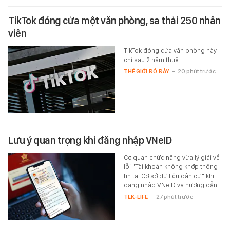
TikTok đóng cửa một văn phòng, sa thải 250 nhân
viên
TikTok đóng cửa văn phòng này
chỉ sau 2 năm thuê.
THẾ GIỚI ĐÓ ĐÂY
-
20 phút trước
Lưu ý quan trọng khi đăng nhập VNeID
Cơ quan chức năng vừa lý giải về
lỗi "Tài khoản không khớp thông
tin tại Cơ sở dữ liệu dân cư" khi
đăng nhập VNeID và hướng dẫn…
TEK-LIFE
-
27 phút trước