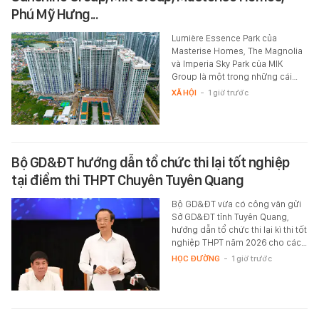
Phú Mỹ Hưng...
Lumière Essence Park của
Masterise Homes, The Magnolia
và Imperia Sky Park của MIK
Group là một trong những cái…
XÃ HỘI
-
1 giờ trước
Bộ GD&ĐT hướng dẫn tổ chức thi lại tốt nghiệp
tại điểm thi THPT Chuyên Tuyên Quang
Bộ GD&ĐT vừa có công văn gửi
Sở GD&ĐT tỉnh Tuyên Quang,
hướng dẫn tổ chức thi lại kì thi tốt
nghiệp THPT năm 2026 cho các…
HỌC ĐƯỜNG
-
1 giờ trước