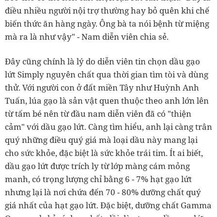
điều nhiều người nội trợ thường hay bỏ quên khi chế
biến thức ăn hàng ngày. Ông bà ta nói bệnh từ miệng
mà ra là như vậy" - Nam diễn viên chia sẻ.
Đây cũng chính là lý do diễn viên tin chọn dầu gạo
lứt Simply nguyên chất qua thời gian tìm tòi và dùng
thử. Với người con ở đất miền Tây như Huỳnh Anh
Tuấn, lúa gạo là sản vật quen thuộc theo anh lớn lên
từ tấm bé nên từ đầu nam diễn viên đã có "thiện
cảm" với dầu gạo lứt. Càng tìm hiểu, anh lại càng trân
quý những điều quý giá mà loại dầu này mang lại
cho sức khỏe, đặc biệt là sức khỏe trái tim. Ít ai biết,
dầu gạo lứt được trích ly từ lớp màng cám mỏng
manh, có trọng lượng chỉ bằng 6 - 7% hạt gạo lứt
nhưng lại là nơi chứa đến 70 - 80% dưỡng chất quý
giá nhất của hạt gạo lứt. Đặc biệt, dưỡng chất Gamma