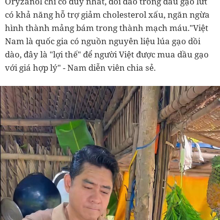
Oryzanol chỉ có duy nhất, dồi dào trong dầu gạo lứt
có khả năng hỗ trợ giảm cholesterol xấu, ngăn ngừa
hình thành mảng bám trong thành mạch máu."Việt
Nam là quốc gia có nguồn nguyên liệu lúa gạo dồi
dào, đây là "lợi thế" để người Việt được mua dầu gạo
với giá hợp lý" - Nam diễn viên chia sẻ.