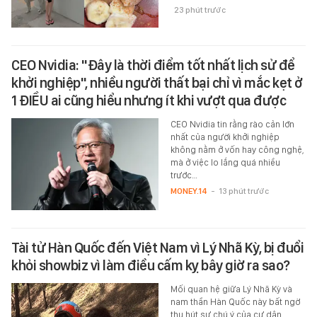
23 phút trước
CEO Nvidia: "Đây là thời điểm tốt nhất lịch sử để
khởi nghiệp", nhiều người thất bại chỉ vì mắc kẹt ở
1 ĐIỀU ai cũng hiểu nhưng ít khi vượt qua được
CEO Nvidia tin rằng rào cản lớn
nhất của người khởi nghiệp
không nằm ở vốn hay công nghệ,
mà ở việc lo lắng quá nhiều
trước…
MONEY.14
-
13 phút trước
Tài tử Hàn Quốc đến Việt Nam vì Lý Nhã Kỳ, bị đuổi
khỏi showbiz vì làm điều cấm kỵ bây giờ ra sao?
Mối quan hệ giữa Lý Nhã Kỳ và
nam thần Hàn Quốc này bất ngờ
thu hút sự chú ý của cư dân