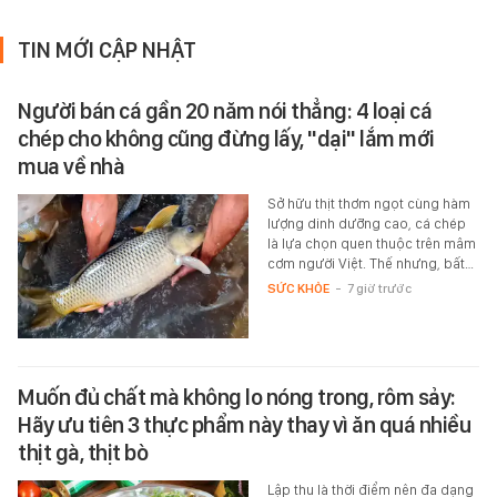
TIN MỚI CẬP NHẬT
Người bán cá gần 20 năm nói thẳng: 4 loại cá
chép cho không cũng đừng lấy, "dại" lắm mới
mua về nhà
Sở hữu thịt thơm ngọt cùng hàm
lượng dinh dưỡng cao, cá chép
là lựa chọn quen thuộc trên mâm
cơm người Việt. Thế nhưng, bất…
SỨC KHỎE
-
7 giờ trước
Muốn đủ chất mà không lo nóng trong, rôm sảy:
Hãy ưu tiên 3 thực phẩm này thay vì ăn quá nhiều
thịt gà, thịt bò
Lập thu là thời điểm nên đa dạng