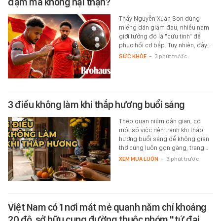
đạm mà không hại thận?
Thấy Nguyễn Xuân Son dùng
miếng dán giảm đau, nhiều nam
giới tưởng đó là "cứu tinh" để
phục hồi cơ bắp. Tuy nhiên, đây…
SỨC KHỎE
-
3 phút trước
3 điều không làm khi thắp hương buổi sáng
Theo quan niệm dân gian, có
một số việc nên tránh khi thắp
hương buổi sáng để không gian
thờ cúng luôn gọn gàng, trang…
XEM MUA LUÔN
-
3 phút trước
Việt Nam có 1 nơi mát mẻ quanh năm chỉ khoảng
20 độ, sở hữu cung đường thuộc nhóm "tứ đại