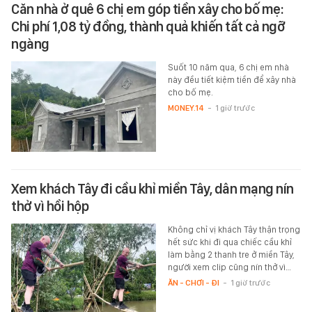
Căn nhà ở quê 6 chị em góp tiền xây cho bố mẹ:
Chi phí 1,08 tỷ đồng, thành quả khiến tất cả ngỡ
ngàng
Suốt 10 năm qua, 6 chị em nhà
này đều tiết kiệm tiền để xây nhà
cho bố mẹ.
MONEY.14
-
1 giờ trước
Xem khách Tây đi cầu khỉ miền Tây, dân mạng nín
thở vì hồi hộp
Không chỉ vị khách Tây thận trọng
hết sức khi đi qua chiếc cầu khỉ
làm bằng 2 thanh tre ở miền Tây,
người xem clip cũng nín thở vì…
ĂN - CHƠI - ĐI
-
1 giờ trước