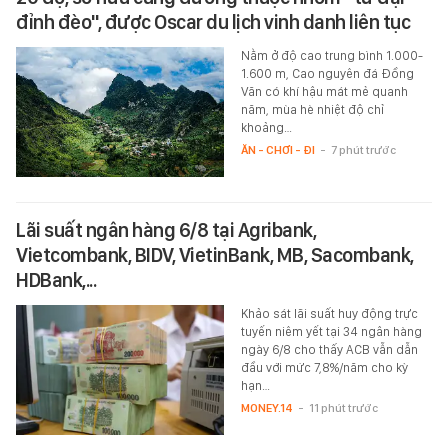
đỉnh đèo", được Oscar du lịch vinh danh liên tục
Nằm ở độ cao trung bình 1.000-
1.600 m, Cao nguyên đá Đồng
Văn có khí hậu mát mẻ quanh
năm, mùa hè nhiệt độ chỉ
khoảng…
ĂN - CHƠI - ĐI
-
7 phút trước
Lãi suất ngân hàng 6/8 tại Agribank,
Vietcombank, BIDV, VietinBank, MB, Sacombank,
HDBank,...
Khảo sát lãi suất huy động trực
tuyến niêm yết tại 34 ngân hàng
ngày 6/8 cho thấy ACB vẫn dẫn
đầu với mức 7,8%/năm cho kỳ
hạn…
MONEY.14
-
11 phút trước