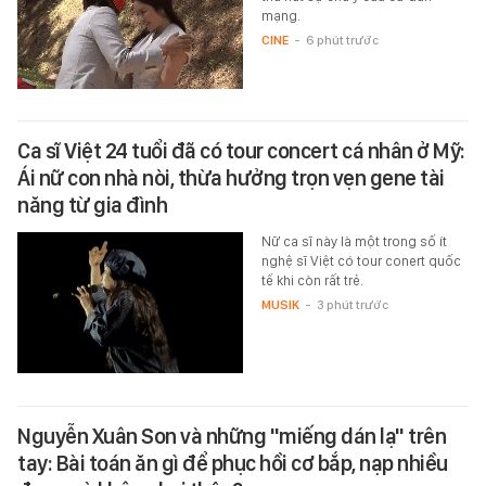
mạng.
CINE
-
6 phút trước
Ca sĩ Việt 24 tuổi đã có tour concert cá nhân ở Mỹ:
Ái nữ con nhà nòi, thừa hưởng trọn vẹn gene tài
năng từ gia đình
Nữ ca sĩ này là một trong số ít
nghệ sĩ Việt có tour conert quốc
tế khi còn rất trẻ.
MUSIK
-
3 phút trước
Nguyễn Xuân Son và những "miếng dán lạ" trên
tay: Bài toán ăn gì để phục hồi cơ bắp, nạp nhiều