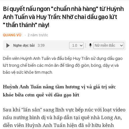
Bí quyết nấu ngon "chuẩn nhà hàng" từ Huỳnh
Anh Tuấn và Huy Trần: Nhờ chai dầu gạo lứt
"thần thánh" này!
QUANG VŨ
2 năm trước
Nghe đọc bài
3:39
Diễn viên Huỳnh Anh Tuấn và đầu bếp Huy Trần sử dụng dầu gạo
lứt trong chế biến các món ăn để tăng độ giòn, bóng, dậy vị và
bảo vệ sức khỏe tim mạch.
Huỳnh Anh Tuấn nâng tầm hương vị và giá trị sức
khỏe bữa cơm quê với dầu gạo lứt
Sau khi "lấn sân" sang lĩnh vực bếp núc với loạt video
nấu nướng bình dị và hấp dẫn tại quê nhà Long An,
diễn viên Huỳnh Anh Tuấn hiện đã sở hữu kênh