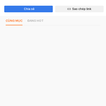
Chia sẻ
Sao chép link
CÙNG MỤC
ĐANG HOT