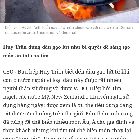
Diễn viên Huỳnh Anh Tuấn nấu các món chiên xào với dầu gạo lứt Simply
để các món ăn trở nên ngon và đẹp mắt.
Huy Trần dùng dầu gạo lứt như bí quyết để sáng tạo
món ăn tốt cho tim
CEO - Đầu bếp Huy Trần biết đến dầu gạo lứt từ khi
còn ở nước ngoài vì loại dầu này được rất nhiều
người thân sử dụng và được WHO, Hiệp hội Tim
mạch các nước Mỹ, New Zealand… khuyến nghị sử
dụng hàng ngày; được xem là xu thế tiêu dùng đang
rất được ưa chuộng trên thế giới. Bản thân anh cũng
đã dùng để chế biến nhiều món Âu, Á cho gia đình và
thực khách nhưng khi tìm tòi chế biến món chay lại
càng "tâm đắc". Theo anh, dầu gạo lứt sẽ góp phần,