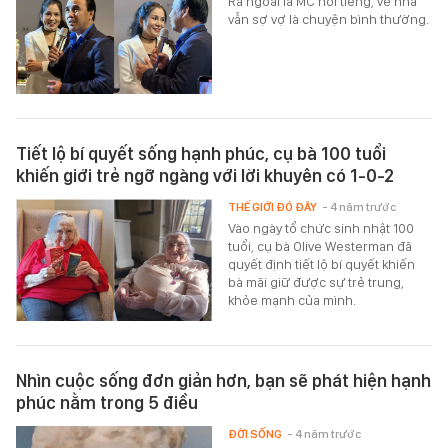
Ra ngoài là MC nổi tiếng, về nhà
vẫn sợ vợ là chuyện bình thường.
Tiết lộ bí quyết sống hạnh phúc, cụ bà 100 tuổi
khiến giới trẻ ngỡ ngàng với lời khuyên có 1-0-2
THẾ GIỚI ĐÓ ĐÂY
- 4 năm trước
Vào ngày tổ chức sinh nhật 100
tuổi, cụ bà Olive Westerman đã
quyết định tiết lộ bí quyết khiến
bà mãi giữ được sự trẻ trung,
khỏe mạnh của mình.
Nhìn cuộc sống đơn giản hơn, bạn sẽ phát hiện hạnh
phúc nằm trong 5 điều
ĐỜI SỐNG
- 4 năm trước