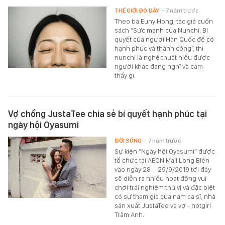
THẾ GIỚI ĐÓ ĐÂY
- 7 năm trước
Theo bà Euny Hong, tác giả cuốn
sách “Sức mạnh của Nunchi: Bí
quyết của người Hàn Quốc để có
hạnh phúc và thành công”, thì
nunchi là nghệ thuật hiểu được
người khác đang nghĩ và cảm
thấy gì.
Vợ chồng JustaTee chia sẻ bí quyết hạnh phúc tại
ngày hội Oyasumi
ĐỜI SỐNG
- 7 năm trước
Sự kiện “Ngày hội Oyasumi” được
tổ chức tại AEON Mall Long Biên
vào ngày 28 – 29/9/2019 tới đây
sẽ diễn ra nhiều hoạt động vui
chơi trải nghiệm thú vị và đặc biệt
có sự tham gia của nam ca sĩ, nhà
sản xuất JustaTee và vợ - hotgirl
Trâm Anh.