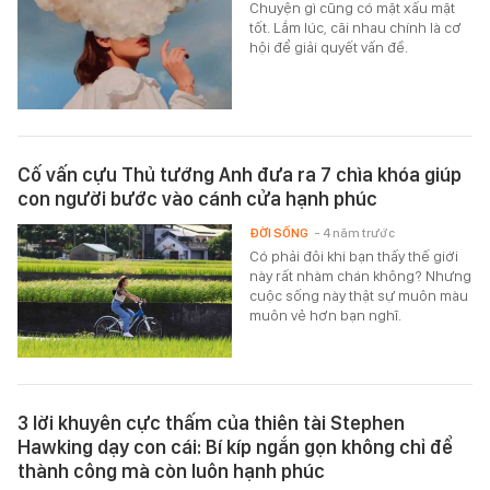
Chuyện gì cũng có mặt xấu mặt
tốt. Lắm lúc, cãi nhau chính là cơ
hội để giải quyết vấn đề.
Cố vấn cựu Thủ tướng Anh đưa ra 7 chìa khóa giúp
con người bước vào cánh cửa hạnh phúc
ĐỜI SỐNG
- 4 năm trước
Có phải đôi khi bạn thấy thế giới
này rất nhàm chán không? Nhưng
cuộc sống này thật sự muôn màu
muôn vẻ hơn bạn nghĩ.
3 lời khuyên cực thấm của thiên tài Stephen
Hawking dạy con cái: Bí kíp ngắn gọn không chỉ để
thành công mà còn luôn hạnh phúc