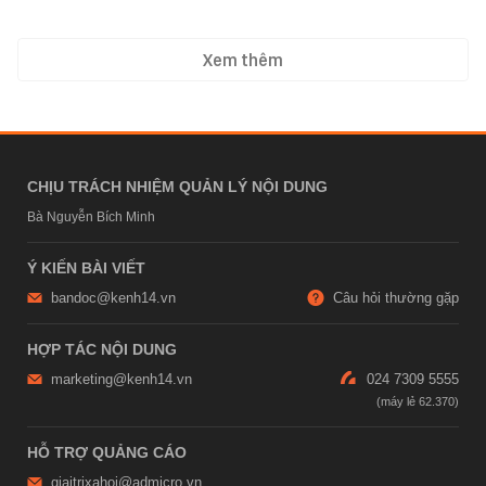
Xem thêm
CHỊU TRÁCH NHIỆM QUẢN LÝ NỘI DUNG
Bà Nguyễn Bích Minh
Ý KIẾN BÀI VIẾT
bandoc@kenh14.vn
Câu hỏi thường gặp
HỢP TÁC NỘI DUNG
marketing@kenh14.vn
024 7309 5555
HỖ TRỢ QUẢNG CÁO
giaitrixahoi@admicro.vn