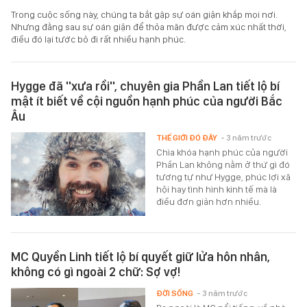
Trong cuộc sống này, chúng ta bắt gặp sự oán giận khắp mọi nơi.
Nhưng đằng sau sự oán giận để thỏa mãn được cảm xúc nhất thời,
điều đó lại tước bỏ đi rất nhiều hạnh phúc.
Hygge đã ''xưa rồi'', chuyên gia Phần Lan tiết lộ bí
mật ít biết về cội nguồn hạnh phúc của người Bắc
Âu
THẾ GIỚI ĐÓ ĐÂY
- 3 năm trước
Chìa khóa hạnh phúc của người
Phần Lan không nằm ở thứ gì đó
tương tự như Hygge, phúc lợi xã
hội hay tình hình kinh tế mà là
điều đơn giản hơn nhiều.
MC Quyền Linh tiết lộ bí quyết giữ lửa hôn nhân,
không có gì ngoài 2 chữ: Sợ vợ!
ĐỜI SỐNG
- 3 năm trước