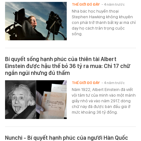
THẾ GIỚI ĐÓ ĐÂY
- 4 năm trước
Nhà bác học huyền thoại
Stephen Hawking không khuyên
con phải trở thành bất kỳ ai mà chỉ
dạy họ cách trân trọng cuộc
sống.
Bí quyết sống hạnh phúc của thiên tài Albert
Einstein được hậu thế bỏ 36 tỷ ra mua: Chỉ 17 chữ
ngắn ngủi nhưng đủ thấm
THẾ GIỚI ĐÓ ĐÂY
- 4 năm trước
Năm 1922, Albert Einstein đã viết
vội tâm tư của mình vào một mảnh
giấy nhỏ và vào năm 2917, dòng
chữ này đã được bán đấu giá ở
mức khoảng 36 tỷ đồng.
Nunchi - Bí quyết hạnh phúc của người Hàn Quốc