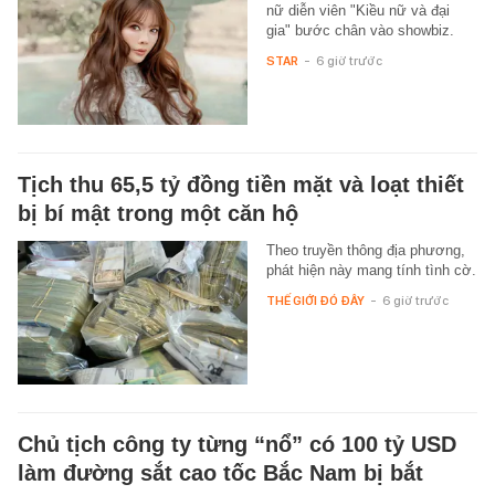
nữ diễn viên "Kiều nữ và đại
gia" bước chân vào showbiz.
STAR
-
6 giờ trước
Tịch thu 65,5 tỷ đồng tiền mặt và loạt thiết
bị bí mật trong một căn hộ
Theo truyền thông địa phương,
phát hiện này mang tính tình cờ.
THẾ GIỚI ĐÓ ĐÂY
-
6 giờ trước
Chủ tịch công ty từng “nổ” có 100 tỷ USD
làm đường sắt cao tốc Bắc Nam bị bắt