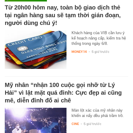
Từ 20h00 hôm nay, toàn bộ giao dịch thẻ
tại ngân hàng sau sẽ tạm thời gián đoạn,
người dùng chú ý!
Khách hàng của VIB cần lưu ý
kế hoạch nâng cấp, kiểm tra hệ
thống trong ngày 6/8.
MONEY.14
-
5 giờ trước
Mỹ nhân “nhận 100 cuộc gọi nhỡ từ Lý
Hải” vì lật mặt quá đỉnh: Cực đẹp ai cũng
mê, diễn đỉnh đố ai chê
Màn lột xác của mỹ nhân này
khiến ai nấy đều phải trầm trồ.
CINE
-
5 giờ trước