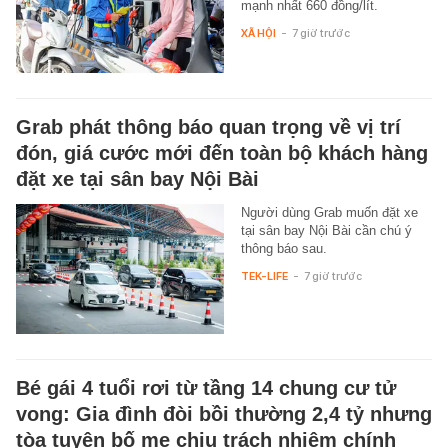
mạnh nhất 660 đồng/lít.
XÃ HỘI
-
7 giờ trước
Grab phát thông báo quan trọng về vị trí
đón, giá cước mới đến toàn bộ khách hàng
đặt xe tại sân bay Nội Bài
Người dùng Grab muốn đặt xe
tại sân bay Nội Bài cần chú ý
thông báo sau.
TEK-LIFE
-
7 giờ trước
Bé gái 4 tuổi rơi từ tầng 14 chung cư tử
vong: Gia đình đòi bồi thường 2,4 tỷ nhưng
tòa tuyên bố mẹ chịu trách nhiệm chính