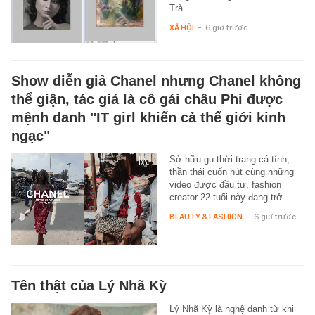
Trà…
XÃ HỘI
-
6 giờ trước
Show diễn giả Chanel nhưng Chanel không
thể giận, tác giả là cô gái châu Phi được
mệnh danh "IT girl khiến cả thế giới kinh
ngạc"
Sở hữu gu thời trang cá tính,
thần thái cuốn hút cùng những
video được đầu tư, fashion
creator 22 tuổi này đang trở…
BEAUTY & FASHION
-
6 giờ trước
Tên thật của Lý Nhã Kỳ
Lý Nhã Kỳ là nghệ danh từ khi