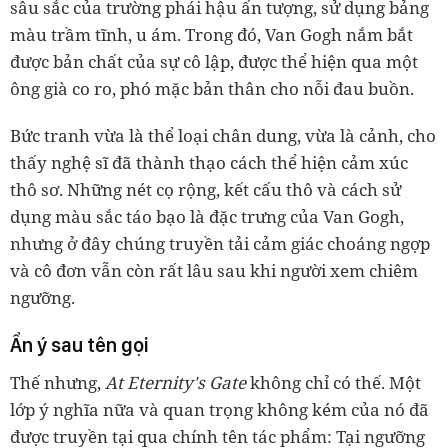
sâu sắc của trường phái hậu ấn tượng, sử dụng bảng
màu trầm tĩnh, u ám. Trong đó, Van Gogh nắm bắt
được bản chất của sự cô lập, được thể hiện qua một
ông già co ro, phó mặc bản thân cho nỗi đau buồn.
Bức tranh vừa là thể loại chân dung, vừa là cảnh, cho
thấy nghệ sĩ đã thành thạo cách thể hiện cảm xúc
thô sơ. Những nét cọ rộng, kết cấu thô và cách sử
dụng màu sắc táo bạo là đặc trưng của Van Gogh,
nhưng ở đây chúng truyền tải cảm giác choáng ngợp
và cô đơn vẫn còn rất lâu sau khi người xem chiêm
ngưỡng.
Ẩn ý sau tên gọi
Thế nhưng,
At Eternity's Gate
không chỉ có thế. Một
lớp ý nghĩa nữa và quan trọng không kém của nó đã
được truyền tại qua chính tên tác phẩm: Tại ngưỡng