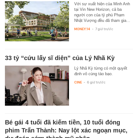
Với sự xuất hiện của Minh Anh
tại Vin New Horizon, cả ba
người con của tỷ phú Phạm
Nhật Vượng đều đã tham gia…
MONEY.14
-
7 giờ trước
33 tỷ “cứu lấy sĩ diện” của Lý Nhã Kỳ
Lý Nhã Kỳ từng có một quyết
định vô cùng táo bạo.
CINE
-
6 giờ trước
Bé gái 4 tuổi đã kiếm tiền, 10 tuổi đóng
phim Trấn Thành: Nay lột xác ngoạn mục,