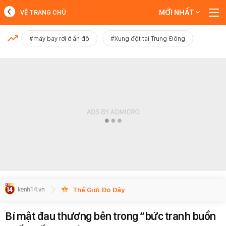
MỚI NHẤT
VỀ TRANG CHỦ
MỚI NHẤT
#máy bay rơi ở ấn độ
#Xung đột tại Trung Đông
Xem thêm
Thế Giới Đó Đây
Bí mật đau thương bên trong “bức tranh buồn