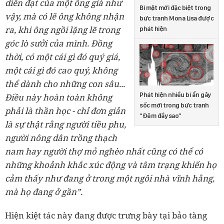
diễn đạt của một ông già như
Bí mật mới đặc biệt trong
vậy, mà có lẽ ông không nhận
bức tranh Mona Lisa được
ra, khi ông ngồi lặng lẽ trong
phát hiện
góc lò sưởi của mình. Đồng
thời, có một cái gì đó quý giá,
một cái gì đó cao quý, không
thể dành cho những con sâu...
Phát hiện nhiều bí ẩn gây
Điều này hoàn toàn không
sốc mới trong bức tranh
phải là thần học - chỉ đơn giản
“Đêm đầy sao”
là sự thật rằng người tiều phu,
người nông dân trồng thạch
nam hay người thợ mỏ nghèo nhất cũng có thể có
những khoảnh khắc xúc động và tâm trạng khiến họ
cảm thấy như đang ở trong một ngôi nhà vĩnh hằng,
mà họ đang ở gần”.
Hiện kiệt tác này đang được trưng bày tại bảo tàng