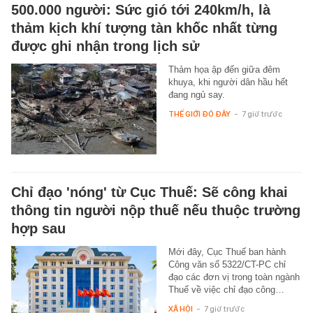
500.000 người: Sức gió tới 240km/h, là
thảm kịch khí tượng tàn khốc nhất từng
được ghi nhận trong lịch sử
Thảm họa ập đến giữa đêm
khuya, khi người dân hầu hết
đang ngủ say.
THẾ GIỚI ĐÓ ĐÂY
-
7 giờ trước
Chỉ đạo 'nóng' từ Cục Thuế: Sẽ công khai
thông tin người nộp thuế nếu thuộc trường
hợp sau
Mới đây, Cục Thuế ban hành
Công văn số 5322/CT-PC chỉ
đạo các đơn vị trong toàn ngành
Thuế về việc chỉ đạo công…
XÃ HỘI
-
7 giờ trước