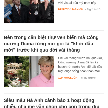
với visual của mỹ nam này.
BEAUTY & FASHION
-
5 giờ trước
Bên trong căn biệt thự ven biển mà Công
nương Diana từng mơ gọi là "khởi đầu
mới" trước khi qua đời vài tháng
Chỉ vài tháng trước khi qua đời,
Công nương Diana đã lên kế
hoạch rời nước Anh để bắt đầu
một cuộc sống hoàn toàn mới…
XEM MUA LUÔN
-
5 giờ trước
Siêu mẫu Hà Anh cảnh báo 1 hoạt động
nhiều cha mẹ vẫn chọn cho con trong dịp