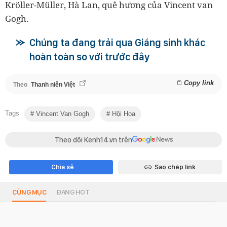
Kröller-Müller, Hà Lan, quê hương của Vincent van
Gogh.
Chúng ta đang trải qua Giáng sinh khác
hoàn toàn so với trước đây
Copy link
Theo
Thanh niên Việt
Tags
Vincent Van Gogh
Hội Họa
Theo dõi Kenh14.vn trên
Chia sẻ
Sao chép link
CÙNG MỤC
ĐANG HOT