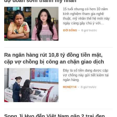
dự đoán sớm thành mỹ nhân
15 tuổi nhưng có hơn 10 năm
kinh nghiệm tham gia nghệ
thuật, mỹ nhân thế hệ mới này
ngày càng gây chú ý với…
ĐỜI SỐNG
-
6 giờ trước
Ra ngân hàng rút 10,8 tỷ đồng tiền mặt,
cặp vợ chồng bị công an chặn giao dịch
Đây là số tiền đang được cặp
vợ chồng này gửi tiết kiệm tại
ngân hàng.
MONEY.14
-
6 giờ trước
Song Ji Hyo đến Việt Nam gặp 2 trai đẹp