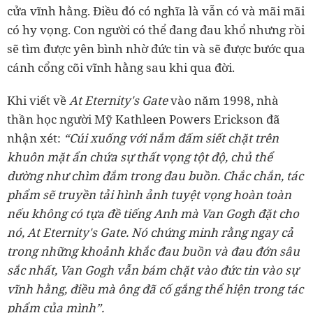
cửa vĩnh hằng. Điều đó có nghĩa là vẫn có và mãi mãi
có hy vọng. Con người có thể đang đau khổ nhưng rồi
sẽ tìm được yên bình nhờ đức tin và sẽ được bước qua
cánh cổng cõi vĩnh hằng sau khi qua đời.
Khi viết về
At Eternity's Gate
vào năm 1998, nhà
thần học người Mỹ Kathleen Powers Erickson đã
nhận xét:
“Cúi xuống với nắm đấm siết chặt trên
khuôn mặt ẩn chứa sự thất vọng tột độ, chủ thể
dường như chìm đắm trong đau buồn. Chắc chắn, tác
phẩm sẽ truyền tải hình ảnh tuyệt vọng hoàn toàn
nếu không có tựa đề tiếng Anh mà Van Gogh đặt cho
nó, At Eternity's Gate. Nó chứng minh rằng ngay cả
trong những khoảnh khắc đau buồn và đau đớn sâu
sắc nhất, Van Gogh vẫn bám chặt vào đức tin vào sự
vĩnh hằng, điều mà ông đã cố gắng thể hiện trong tác
phẩm của mình”.