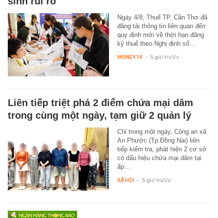
sinh rủi ro
Ngày 4/8, Thuế TP. Cần Thơ đã
đăng tải thông tin liên quan đến
quy định mới về thời hạn đăng
ký thuế theo Nghị định số…
MONEY.14
-
5 giờ trước
Liên tiếp triệt phá 2 điểm chứa mại dâm
trong cùng một ngày, tạm giữ 2 quản lý
Chỉ trong một ngày, Công an xã
An Phước (Tp.Đồng Nai) liên
tiếp kiểm tra, phát hiện 2 cơ sở
có dấu hiệu chứa mại dâm tại
ấp…
XÃ HỘI
-
5 giờ trước