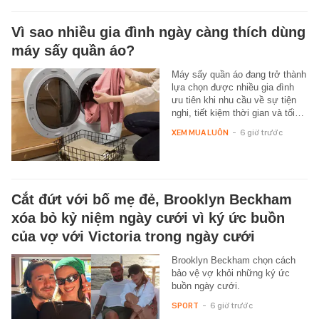
Vì sao nhiều gia đình ngày càng thích dùng
máy sấy quần áo?
Máy sấy quần áo đang trở thành
lựa chọn được nhiều gia đình
ưu tiên khi nhu cầu về sự tiện
nghi, tiết kiệm thời gian và tối…
XEM MUA LUÔN
-
6 giờ trước
Cắt đứt với bố mẹ đẻ, Brooklyn Beckham
xóa bỏ kỷ niệm ngày cưới vì ký ức buồn
của vợ với Victoria trong ngày cưới
Brooklyn Beckham chọn cách
bảo vệ vợ khỏi những ký ức
buồn ngày cưới.
SPORT
-
6 giờ trước