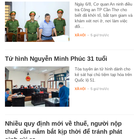
Ngày 6/8, Cơ quan An ninh điều
tra Công an TP Cần Thơ cho
biết đã khởi tố, bắt tạm giam và
khám xét nơi ở, nơi làm việc
đối…
XÃ HỘI
-
5 giờ trước
Tử hình Nguyễn Minh Phúc 31 tuổi
Tòa tuyên án tử hình dành cho
kẻ sát hại chủ tiệm tạp hóa trên
Quốc lộ 51.
XÃ HỘI
-
5 giờ trước
Nhiều quy định mới về thuế, người nộp
thuế cần nắm bắt kịp thời để tránh phát