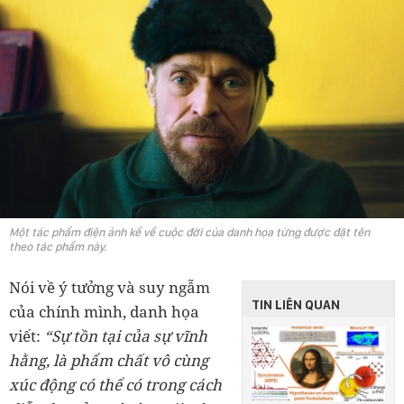
Một tác phẩm điện ảnh kể về cuộc đời của danh họa từng được đặt tên
theo tác phẩm này.
Nói về ý tưởng và suy ngẫm
TIN LIÊN QUAN
của chính mình, danh họa
viết:
“Sự tồn tại của sự vĩnh
hằng, là phẩm chất vô cùng
xúc động có thể có trong cách