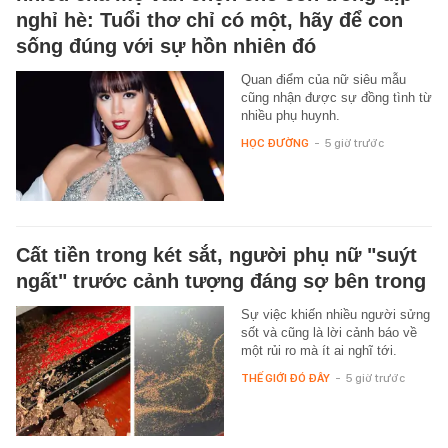
nghỉ hè: Tuổi thơ chỉ có một, hãy để con
sống đúng với sự hồn nhiên đó
Quan điểm của nữ siêu mẫu
cũng nhận được sự đồng tình từ
nhiều phụ huynh.
HỌC ĐƯỜNG
-
5 giờ trước
Cất tiền trong két sắt, người phụ nữ "suýt
ngất" trước cảnh tượng đáng sợ bên trong
Sự việc khiến nhiều người sửng
sốt và cũng là lời cảnh báo về
một rủi ro mà ít ai nghĩ tới.
THẾ GIỚI ĐÓ ĐÂY
-
5 giờ trước