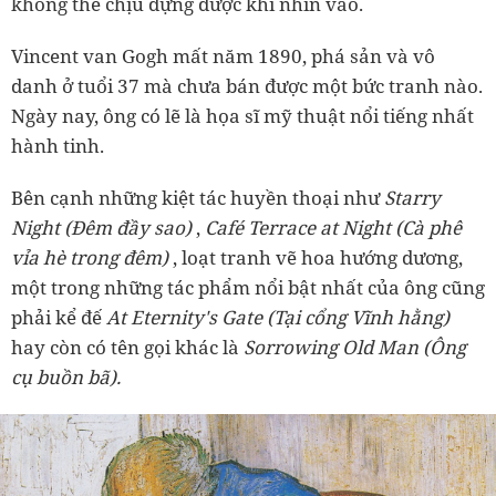
không thể chịu đựng được khi nhìn vào.
Vincent van Gogh mất năm 1890, phá sản và vô
danh ở tuổi 37 mà chưa bán được một bức tranh nào.
Ngày nay, ông có lẽ là họa sĩ mỹ thuật nổi tiếng nhất
hành tinh.
Bên cạnh những kiệt tác huyền thoại như
Starry
Night (Đêm đầy sao)
,
Café Terrace at Night (Cà phê
vỉa hè trong đêm)
, loạt tranh vẽ hoa hướng dương,
một trong những tác phẩm nổi bật nhất của ông cũng
phải kể đế
At Eternity's Gate (Tại cổng Vĩnh hằng)
hay còn có tên gọi khác là
Sorrowing Old Man (Ông
cụ buồn bã).