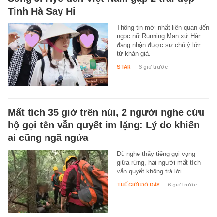
Tinh Hà Say Hi
Thông tin mới nhất liên quan đến
ngọc nữ Running Man xứ Hàn
đang nhận được sự chú ý lớn
từ khán giả.
STAR
-
6 giờ trước
Mất tích 35 giờ trên núi, 2 người nghe cứu
hộ gọi tên vẫn quyết im lặng: Lý do khiến
ai cũng ngã ngửa
Dù nghe thấy tiếng gọi vọng
giữa rừng, hai người mất tích
vẫn quyết không trả lời.
THẾ GIỚI ĐÓ ĐÂY
-
6 giờ trước