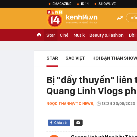
EMAGAZINE
ID.14
SHOWLIVE
Ồ
Star
Ciné
Musik
Beauty & Fashion
Đời
STAR
SAO VIỆT
HỘI BẠN THÂN SHOW
Bị "đẩy thuyền" liên 
Quang Linh Vlogs ph
NGỌC THANH/VTC NEWS,
13:24 30/08/2023
Chia sẻ
Quang Linh và Hoa hậu Thùy 