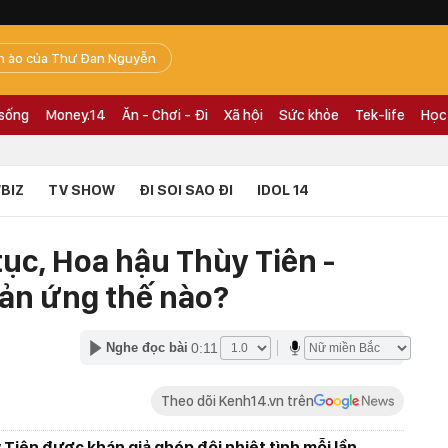
n ào của Thư Đan Nguyễn
 sống
Money.14
Ăn - Chơi - Đi
Xã hội
Sức khỏe
Tek-life
Học
BIZ
TV SHOW
ĐI SOI SAO ĐI
IDOL 14
tục, Hoa hậu Thùy Tiên -
ản ứng thế nào?
0:11
Nghe đọc bài
Theo dõi Kenh14.vn trên
Tiên được khán giả ghép đôi nhiệt tình mỗi lần