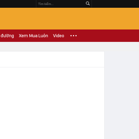
 đường
Xem Mua Luôn
Video