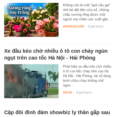
Không còn là một “quả cầu gai”
nhỏ bé đặt bên cửa sổ, những
chậu xương rồng được một
người mẹ chăm sóc suốt gần…
XEM MUA LUÔN
-
6 giờ trước
Xe đầu kéo chở nhiều ô tô con cháy ngùn
ngụt trên cao tốc Hà Nội - Hải Phòng
Phát hiện xe đầu kéo chở nhiều
ô tô con bốc cháy trên cao tốc
Hà Nội - Hải Phòng, tài xế dùng
bình chữa cháy khống chế
ngọn…
XÃ HỘI
-
6 giờ trước
Cặp đôi đình đám showbiz ly thân gấp sau