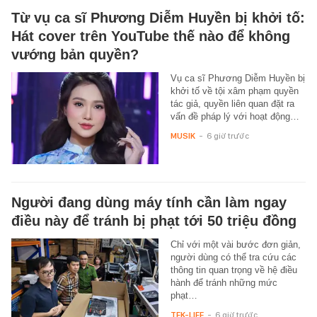
Từ vụ ca sĩ Phương Diễm Huyền bị khởi tố:
Hát cover trên YouTube thế nào để không
vướng bản quyền?
Vụ ca sĩ Phương Diễm Huyền bị
khởi tố về tội xâm phạm quyền
tác giả, quyền liên quan đặt ra
vấn đề pháp lý với hoạt động…
MUSIK
-
6 giờ trước
Người đang dùng máy tính cần làm ngay
điều này để tránh bị phạt tới 50 triệu đồng
Chỉ với một vài bước đơn giản,
người dùng có thể tra cứu các
thông tin quan trọng về hệ điều
hành để tránh những mức
phạt…
TEK-LIFE
-
6 giờ trước