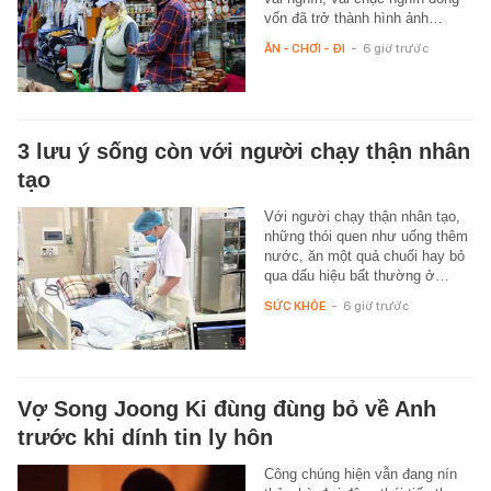
vốn đã trở thành hình ảnh…
ĂN - CHƠI - ĐI
-
6 giờ trước
3 lưu ý sống còn với người chạy thận nhân
tạo
Với người chạy thận nhân tạo,
những thói quen như uống thêm
nước, ăn một quả chuối hay bỏ
qua dấu hiệu bất thường ở…
SỨC KHỎE
-
6 giờ trước
Vợ Song Joong Ki đùng đùng bỏ về Anh
trước khi dính tin ly hôn
Công chúng hiện vẫn đang nín