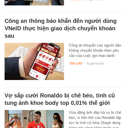
Công an thông báo khẩn đến người dùng
VNeID thực hiện giao dịch chuyển khoản
sau
Công an khuyến cáo người dân
không chuyển khoản theo yêu
cầu của cuộc gọi mạo danh.
TEK-LIFE
-
6 giờ trước
Vợ sắp cưới Ronaldo bị chê béo, tình cũ
tung ảnh khoe body top 0,01% thế giới
Vừa đăng ảnh đáp trả vụ bị chê
béo, vị hôn thê của Ronaldo lập
tức bị tình cũ Irina Shayk đụng
hàng góc chụp khoe body cực…