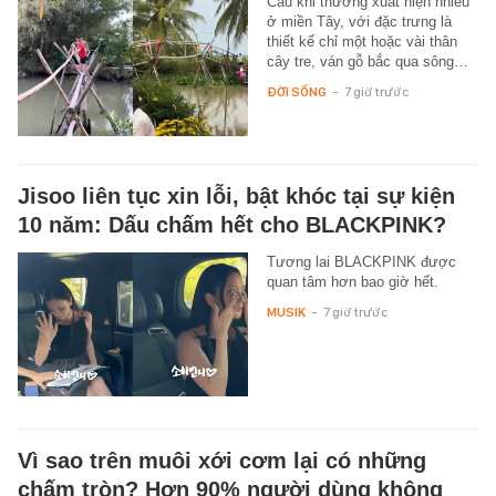
Cầu khỉ thường xuất hiện nhiều
ở miền Tây, với đặc trưng là
thiết kế chỉ một hoặc vài thân
cây tre, ván gỗ bắc qua sông…
ĐỜI SỐNG
-
7 giờ trước
Jisoo liên tục xin lỗi, bật khóc tại sự kiện
10 năm: Dấu chấm hết cho BLACKPINK?
Tương lai BLACKPINK được
quan tâm hơn bao giờ hết.
MUSIK
-
7 giờ trước
Vì sao trên muôi xới cơm lại có những
chấm tròn? Hơn 90% người dùng không