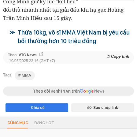
Công Minh giữ kỷ lục "kết liễu"
đối thủ nhanh nhất tại giải đấu khi hạ gục Hoàng
Trần Minh Hiếu sau 15 giây.
Thừa 10kg, võ sĩ MMA Việt Nam bị yêu cầu
bồi thường hơn 10 triệu đồng
Theo
VTC News
Copy link
10/05/2025 23:16 (GMT +7)
Tags
MMA
Theo dõi Kenh14.vn trên
Chia sẻ
Sao chép link
CÙNG MỤC
ĐANG HOT