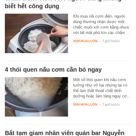
biết hết công dụng
Khi mua nồi cơm điện, người
dùng thường nhận được một
chiếc muôi xới cơm bằng nhựa
với bề mặt phủ kín các chấm…
XEM MUA LUÔN
-
7 giờ trước
4 thói quen nấu cơm cần bỏ ngay
Một số thói quen khi nấu cơm
tưởng như vô hại nhưng lại có
thể làm thất thoát chất dinh
dưỡng hoặc làm tăng nguy cơ…
XEM MUA LUÔN
-
7 giờ trước
Bắt tạm giam nhân viên quán bar Nguyễn