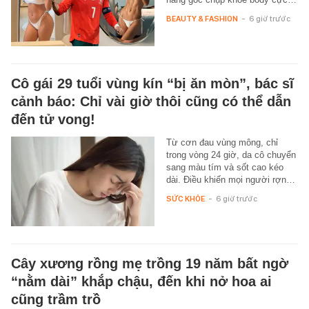
BEAUTY & FASHION
-
6 giờ trước
Cô gái 29 tuổi vùng kín “bị ăn mòn”, bác sĩ
cảnh báo: Chỉ vài giờ thôi cũng có thể dẫn
đến tử vong!
Từ cơn đau vùng mông, chỉ
trong vòng 24 giờ, da cô chuyển
sang màu tím và sốt cao kéo
dài. Điều khiến mọi người rợn…
SỨC KHỎE
-
6 giờ trước
Cây xương rồng mẹ trồng 19 năm bất ngờ
“nằm dài” khắp chậu, đến khi nở hoa ai
cũng trầm trồ