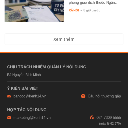
phòng giao dịch thuộc Ngân…
XÃ HỘI
-
5 giờ trước
Xem thêm
CHỊU TRÁCH NHIỆM QUẢN LÝ NỘI DUNG
Bà Nguyễn Bích Minh
Ý KIẾN BÀI VIẾT
bandoc@kenh14.vn
Câu hỏi thường gặp
HỢP TÁC NỘI DUNG
marketing@kenh14.vn
024 7309 5555