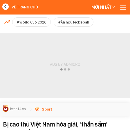
MỚI NHẤT
VỀ TRANG CHỦ
MỚI NHẤT
#World Cup 2026
#Ăn ngủ Pickleball
Xem thêm
Sport
Bị cao thủ Việt Nam hóa giải, 'thần sấm'