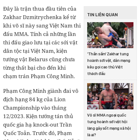
Đây là trận thua đầu tiên của
TIN LIÊN QUAN
Zakhar Dzmitrychenka kể từ
khi võ sĩ này sang Việt Nam thi
đấu MMA. Tính cả những lần
thi đấu giao lưu tại các sới vật
dân tộc tại Việt Nam, kiện
'Thần sấm' Zakhar tung
tướng vật Belarus cũng chưa
hoành sới vật, dân mạng
từng thất bại cho đến khi
kêu gọi cao thủ Việt
thách đấu
chạm trán Phạm Công Minh.
Phạm Công Minh giành đai vô
địch hạng 84 kg của Lion
Championship vào tháng
12/2023. Kiện tướng tán thủ
Võ sĩ MMA ngoại quốc
tung hoành sới vật hội
quốc gia hạ knock-out Trần
làng gây sốt mạng xã hội
Quốc Toản. Trước đó, Phạm
là ai?