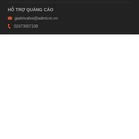
HỖ TRỢ QUẢNG CÁO
giaitrixahoi@admicro.vn
02473007108
TRỤ SỞ HÀ NỘI
Tầng 21, Tòa nhà Center Building, Hapulico Complex, Số 01, phố
Nguyễn Huy Tưởng, phường Thanh Xuân, thành phố Hà Nội
TRỤ SỞ TP.HỒ CHÍ MINH
Tầng 4, Tòa nhà 123, số 127 Võ Văn Tần, Phường Xuân Hòa, TPHCM
Giấy phép thiết lập trang thông tin điện tử tổng hợp trên mạng số
2215/GP-TTĐT do Sở Thông tin và Truyền thông Hà Nội cấp ngày 10
tháng 4 năm 2019
© Copyright 2007 - 2026 – Công ty Cổ phần VCCorp