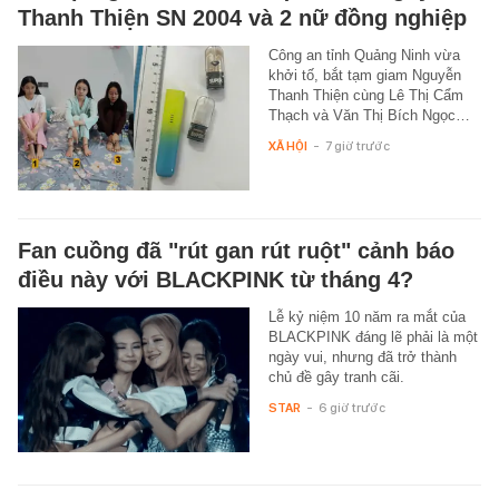
Thanh Thiện SN 2004 và 2 nữ đồng nghiệp
Công an tỉnh Quảng Ninh vừa
khởi tố, bắt tạm giam Nguyễn
Thanh Thiện cùng Lê Thị Cẩm
Thạch và Văn Thị Bích Ngọc…
XÃ HỘI
-
7 giờ trước
Fan cuồng đã "rút gan rút ruột" cảnh báo
điều này với BLACKPINK từ tháng 4?
Lễ kỷ niệm 10 năm ra mắt của
BLACKPINK đáng lẽ phải là một
ngày vui, nhưng đã trở thành
chủ đề gây tranh cãi.
STAR
-
6 giờ trước