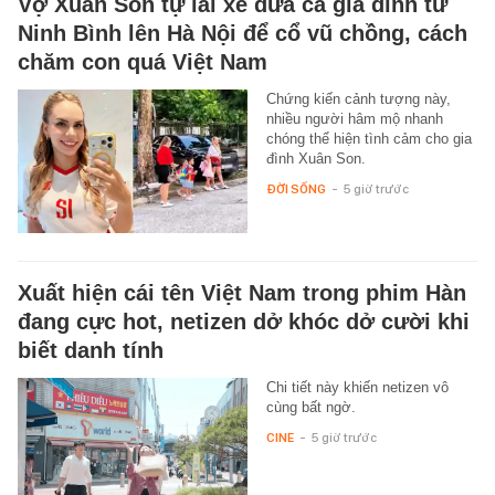
Vợ Xuân Son tự lái xe đưa cả gia đình từ
Ninh Bình lên Hà Nội để cổ vũ chồng, cách
chăm con quá Việt Nam
Chứng kiến cảnh tượng này,
nhiều người hâm mộ nhanh
chóng thể hiện tình cảm cho gia
đình Xuân Son.
ĐỜI SỐNG
-
5 giờ trước
Xuất hiện cái tên Việt Nam trong phim Hàn
đang cực hot, netizen dở khóc dở cười khi
biết danh tính
Chi tiết này khiến netizen vô
cùng bất ngờ.
CINE
-
5 giờ trước