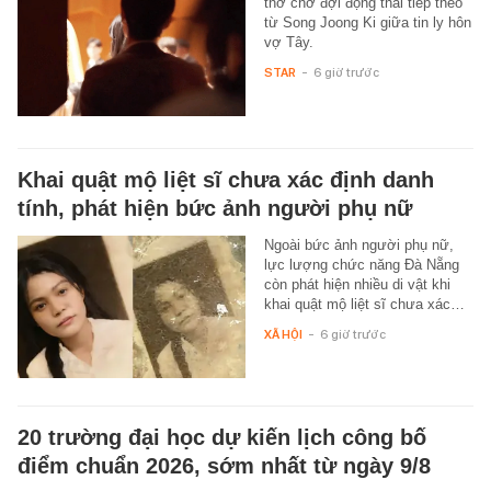
thở chờ đợi động thái tiếp theo
từ Song Joong Ki giữa tin ly hôn
vợ Tây.
STAR
-
6 giờ trước
Khai quật mộ liệt sĩ chưa xác định danh
tính, phát hiện bức ảnh người phụ nữ
Ngoài bức ảnh người phụ nữ,
lực lượng chức năng Đà Nẵng
còn phát hiện nhiều di vật khi
khai quật mộ liệt sĩ chưa xác…
XÃ HỘI
-
6 giờ trước
20 trường đại học dự kiến lịch công bố
điểm chuẩn 2026, sớm nhất từ ngày 9/8