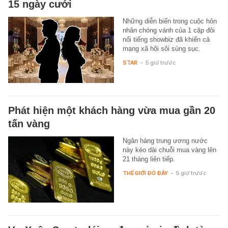
15 ngày cưới
Những diễn biến trong cuộc hôn
nhân chóng vánh của 1 cặp đôi
nổi tiếng showbiz đã khiến cả
mạng xã hội sôi sùng sục.
STAR
-
5 giờ trước
Phát hiện một khách hàng vừa mua gần 20
tấn vàng
Ngân hàng trung ương nước
này kéo dài chuỗi mua vàng lên
21 tháng liên tiếp.
THẾ GIỚI ĐÓ ĐÂY
-
5 giờ trước