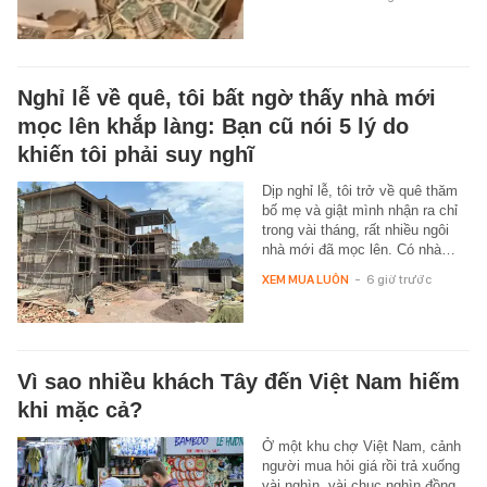
Nghỉ lễ về quê, tôi bất ngờ thấy nhà mới
mọc lên khắp làng: Bạn cũ nói 5 lý do
khiến tôi phải suy nghĩ
Dịp nghỉ lễ, tôi trở về quê thăm
bố mẹ và giật mình nhận ra chỉ
trong vài tháng, rất nhiều ngôi
nhà mới đã mọc lên. Có nhà…
XEM MUA LUÔN
-
6 giờ trước
Vì sao nhiều khách Tây đến Việt Nam hiếm
khi mặc cả?
Ở một khu chợ Việt Nam, cảnh
người mua hỏi giá rồi trả xuống
vài nghìn, vài chục nghìn đồng