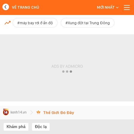
VỀ TRANG CHỦ
MỚI NHẤT
MỚI NHẤT
#máy bay rơi ở ấn độ
#Xung đột tại Trung Đông
Xem thêm
Thế Giới Đó Đây
Khám phá
Độc lạ