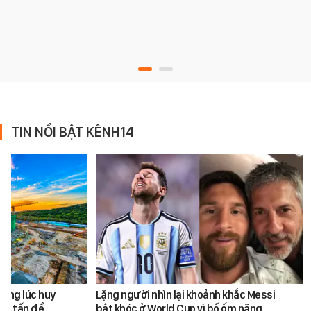
TIN NỔI BẬT KÊNH14
cùng lúc huy
Lặng người nhìn lại khoảnh khắc Messi
450 tấn để
bật khóc ở World Cup vì bố ốm nặng,