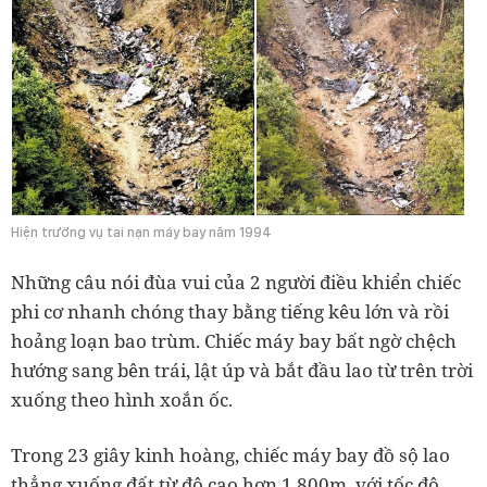
Hiện trường vụ tai nạn máy bay năm 1994
Những câu nói đùa vui của 2 người điều khiển chiếc
phi cơ nhanh chóng thay bằng tiếng kêu lớn và rồi
hoảng loạn bao trùm. Chiếc máy bay bất ngờ chệch
hướng sang bên trái, lật úp và bắt đầu lao từ trên trời
xuống theo hình xoắn ốc.
Trong 23 giây kinh hoàng, chiếc máy bay đồ sộ lao
thẳng xuống đất từ độ cao hơn 1.800m, với tốc độ