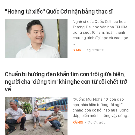
"Hoàng tử xiếc" Quốc Cơ nhận bằng thạc sĩ
Nghệ sĩ xiếc Quốc Cơ theo học
Trường Đại học Văn hóa TPHCM
trong suốt 10 năm, hoàn thành
chương trình đại học và cao học.
…
STAR
-
7 giờ trước
Chuẩn bị hương đèn khấn tìm con trôi giữa biển,
người cha 'đứng tim' khi nghe con từ cõi chết trở
về
"Xuống Mũi Nghê nơi con gặp
nạn, nhìn hiện trường tôi nghĩ
chẳng còn cơ hội nào nữa. Sóng
đập, biển mênh mông vậy sống…
XÃ HỘI
-
7 giờ trước