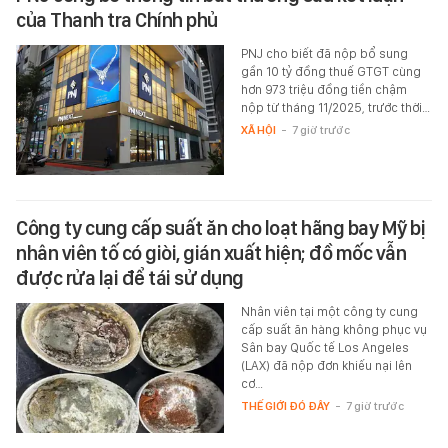
của Thanh tra Chính phủ
PNJ cho biết đã nộp bổ sung
gần 10 tỷ đồng thuế GTGT cùng
hơn 973 triệu đồng tiền chậm
nộp từ tháng 11/2025, trước thời…
XÃ HỘI
-
7 giờ trước
Công ty cung cấp suất ăn cho loạt hãng bay Mỹ bị
nhân viên tố có giòi, gián xuất hiện; đồ mốc vẫn
được rửa lại để tái sử dụng
Nhân viên tại một công ty cung
cấp suất ăn hàng không phục vụ
Sân bay Quốc tế Los Angeles
(LAX) đã nộp đơn khiếu nại lên
cơ…
THẾ GIỚI ĐÓ ĐÂY
-
7 giờ trước