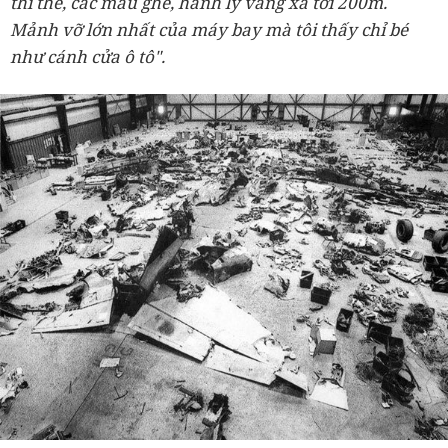
thi thể, các mẩu ghế, hành lý văng xa tới 200m.
Mảnh vỡ lớn nhất của máy bay mà tôi thấy chỉ bé
như cánh cửa ô tô".