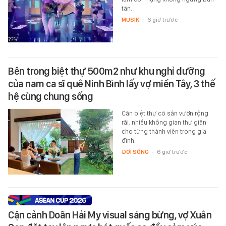
tán.
MUSIK
-
6 giờ trước
Bên trong biệt thự 500m2 như khu nghỉ dưỡng
của nam ca sĩ quê Ninh Bình lấy vợ miền Tây, 3 thế
hệ cùng chung sống
Căn biệt thự có sân vườn rộng
rãi, nhiều không gian thư giãn
cho từng thành viên trong gia
đình.
ĐỜI SỐNG
-
6 giờ trước
Cận cảnh Doãn Hải My visual sáng bừng, vợ Xuân