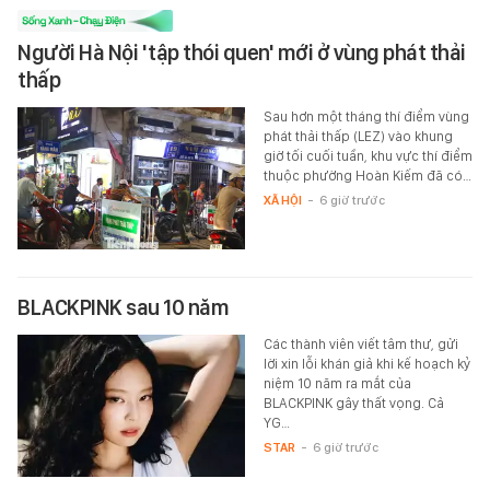
Người Hà Nội 'tập thói quen' mới ở vùng phát thải
thấp
Sau hơn một tháng thí điểm vùng
phát thải thấp (LEZ) vào khung
giờ tối cuối tuần, khu vực thí điểm
thuộc phường Hoàn Kiếm đã có…
XÃ HỘI
-
6 giờ trước
BLACKPINK sau 10 năm
Các thành viên viết tâm thư, gửi
lời xin lỗi khán giả khi kế hoạch kỷ
niệm 10 năm ra mắt của
BLACKPINK gây thất vọng. Cả
YG…
STAR
-
6 giờ trước