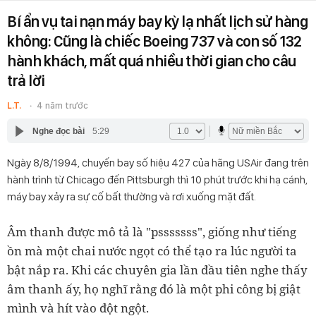
Bí ẩn vụ tai nạn máy bay kỳ lạ nhất lịch sử hàng
không: Cũng là chiếc Boeing 737 và con số 132
hành khách, mất quá nhiều thời gian cho câu
trả lời
L.T.
4 năm trước
Nghe đọc bài
5:29
Ngày 8/8/1994, chuyến bay số hiệu 427 của hãng USAir đang trên
hành trình từ Chicago đến Pittsburgh thì 10 phút trước khi hạ cánh,
máy bay xảy ra sự cố bất thường và rơi xuống mặt đất.
Âm thanh được mô tả là "psssssss", giống như tiếng
ồn mà một chai nước ngọt có thể tạo ra lúc người ta
bật nắp ra. Khi các chuyên gia lần đầu tiên nghe thấy
âm thanh ấy, họ nghĩ rằng đó là một phi công bị giật
mình và hít vào đột ngột.