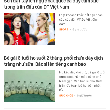
Son đặt tay lên ngực hát quốc ca đầy cảm xúc
trong trận đấu của ĐT Việt Nam
Loạt khoảnh khắc bắt cận nhan
sắc của dàn WAGs Việt đình
đám.
SPORT
-
6 giờ trước
Bé gái 6 tuổi ho suốt 2 tháng, phổi chứa đầy dịch
trắng như sữa: Bác sĩ lên tiếng cảnh báo
Ho kéo dài, khó thở, bé gái 6 tuổi
được phát hiện mắc bệnh phổi
hiếm gặp. Các bác sĩ phải thực
hiện rửa toàn bộ hai bên phổi,
lấy…
SỨC KHỎE
-
6 giờ trước