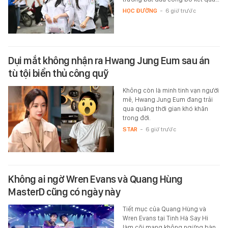
HỌC ĐƯỜNG
-
6 giờ trước
Dụi mắt không nhận ra Hwang Jung Eum sau án
tù tội biển thủ công quỹ
Không còn là minh tinh vạn người
mê, Hwang Jung Eum đang trải
qua quãng thời gian khó khăn
trong đời.
STAR
-
6 giờ trước
Không ai ngờ Wren Evans và Quang Hùng
MasterD cũng có ngày này
Tiết mục của Quang Hùng và
Wren Evans tại Tinh Hà Say Hi
làm cõi mạng không ngừng bàn