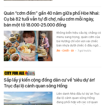
Quán “cơm đếm” gần 40 năm giữa phố Hòe Nhai:
Cụ bà 82 tuổi vẫn tự đi chợ, nấu cơm mỗi ngày,
bán một tô 18.000-25.000 đồng
Không biển hiệu cầu kỳ, chẳng có
menu sang trọng, quán cơm của
bà Hương chỉ vỏn vẹn vài chiếc
bàn nhựa dưới chiếc ô đầu ngõ.…
ĂN - CHƠI - ĐI
-
7 giờ trước
Sắp lấy ý kiến cộng đồng dân cư về 'siêu dự án'
Trục đại lộ cảnh quan sông Hồng
Liên danh Nhà đầu tư dự án Trục
đại lộ cảnh quan sông Hồng
đang phối hợp với các cơ quan