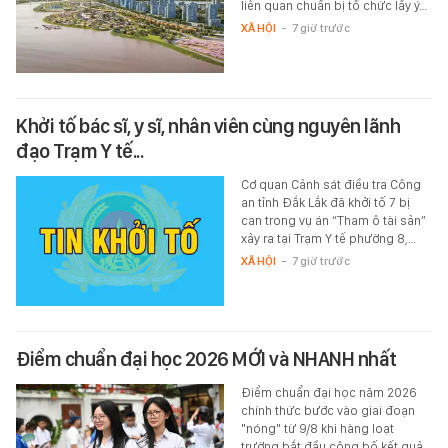
liên quan chuẩn bị tổ chức lấy ý…
XÃ HỘI
-
7 giờ trước
Khởi tố bác sĩ, y sĩ, nhân viên cùng nguyên lãnh
đạo Trạm Y tế...
Cơ quan Cảnh sát điều tra Công
an tỉnh Đắk Lắk đã khởi tố 7 bị
can trong vụ án “Tham ô tài sản”
xảy ra tại Trạm Y tế phường 8,…
XÃ HỘI
-
7 giờ trước
Điểm chuẩn đại học 2026 MỚI và NHANH nhất
Điểm chuẩn đại học năm 2026
chính thức bước vào giai đoạn
"nóng" từ 9/8 khi hàng loạt
trường bắt đầu công bố kết quả…