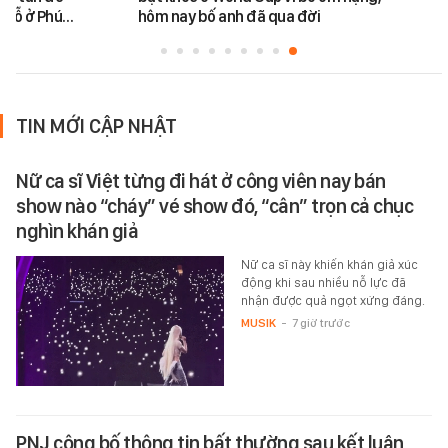
chỗ ở Phú…
hôm nay bố anh đã qua đời
TIN MỚI CẬP NHẬT
Nữ ca sĩ Việt từng đi hát ở công viên nay bán
show nào “cháy” vé show đó, “cân” trọn cả chục
nghìn khán giả
Nữ ca sĩ này khiến khán giả xúc
động khi sau nhiều nỗ lực đã
nhận được quả ngọt xứng đáng.
MUSIK
-
7 giờ trước
PNJ công bố thông tin bất thường sau kết luận