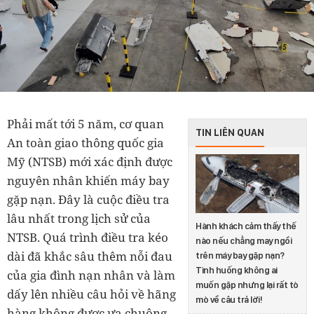
Phải mất tới 5 năm, cơ quan
TIN LIÊN QUAN
An toàn giao thông quốc gia
Mỹ (NTSB) mới xác định được
nguyên nhân khiến máy bay
gặp nạn. Đây là cuộc điều tra
lâu nhất trong lịch sử của
Hành khách cảm thấy thế
NTSB. Quá trình điều tra kéo
nào nếu chẳng may ngồi
dài đã khắc sâu thêm nỗi đau
trên máy bay gặp nạn?
Tình huống không ai
của gia đình nạn nhân và làm
muốn gặp nhưng lại rất tò
dấy lên nhiều câu hỏi về hãng
mò về câu trả lời!
hàng không được ưa chuộng