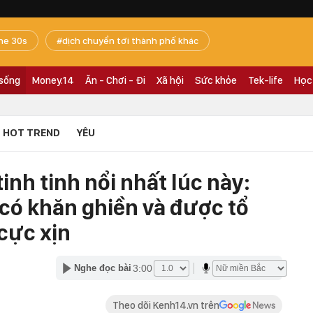
he 30s
dịch chuyển tới thành phố khác
 sống
Money.14
Ăn - Chơi - Đi
Xã hội
Sức khỏe
Tek-life
Học
HOT TREND
YÊU
tinh tinh nổi nhất lúc này:
 có khăn ghiền và được tổ
cực xịn
3:00
Nghe đọc bài
Theo dõi Kenh14.vn trên