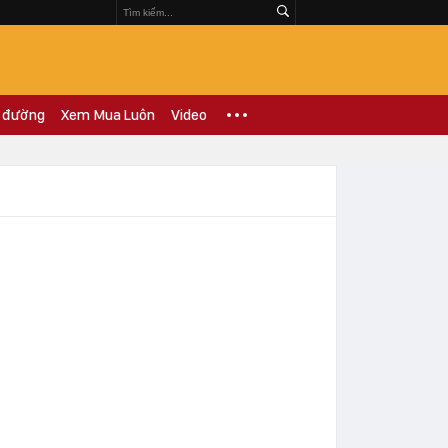
 đường
Xem Mua Luôn
Video