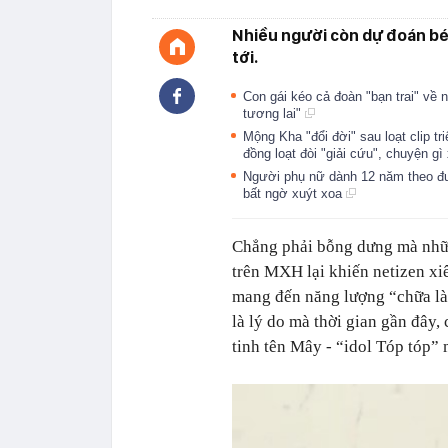
Nhiều người còn dự đoán bé 
tới.
Con gái kéo cả đoàn "bạn trai" về
tương lai"
Mộng Kha "đổi đời" sau loạt clip tri
đồng loạt đòi "giải cứu", chuyện gì
Người phụ nữ dành 12 năm theo đuổ
bất ngờ xuýt xoa
Chẳng phải bỗng dưng mà nhữn
trên MXH lại khiến netizen xi
mang đến năng lượng “chữa làn
là lý do mà thời gian gần đây,
tinh tên Mây - “idol Tóp tóp” 