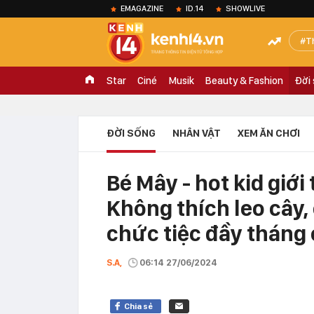
EMAGAZINE
ID.14
SHOWLIVE
T
Star
Ciné
Musik
Beauty & Fashion
Đời
ĐỜI SỐNG
NHÂN VẬT
XEM ĂN CHƠI
Bé Mây - hot kid giới 
Không thích leo cây,
chức tiệc đầy tháng 
S.A,
06:14 27/06/2024
Chia sẻ