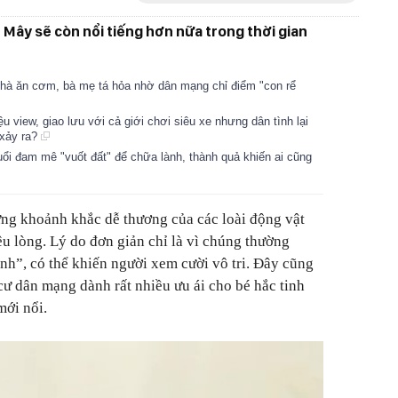
Mây sẽ còn nổi tiếng hơn nữa trong thời gian
 nhà ăn cơm, bà mẹ tá hỏa nhờ dân mạng chỉ điểm "con rể
ệu view, giao lưu với cả giới chơi siêu xe nhưng dân tình lại
 xảy ra?
i đam mê "vuốt đất" để chữa lành, thành quả khiến ai cũng
g khoảnh khắc dễ thương của các loài động vật
êu lòng. Lý do đơn giản chỉ là vì chúng thường
h”, có thể khiến người xem cười vô tri. Đây cũng
 cư dân mạng dành rất nhiều ưu ái cho bé hắc tinh
mới nổi.