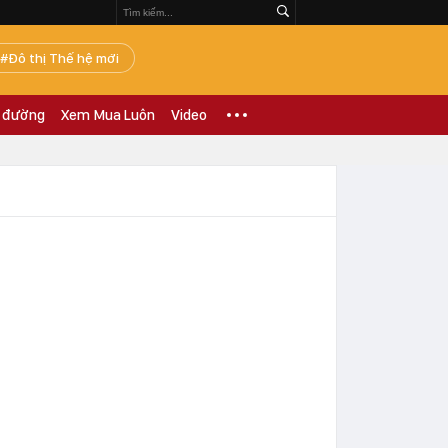
Đô thị Thế hệ mới
 đường
Xem Mua Luôn
Video