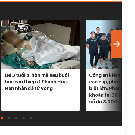
Bé 3 tuổi bị hôn mê sau buổi
Công an kiểm tra 5 
học can thiệp ở Thanh Hóa:
cao cấp, phá chuyê
Nạn nhân đã tử vong
biệt lớn: Phong tỏa
khoản tại 36 ngân h
số dư 3.000 tỷ