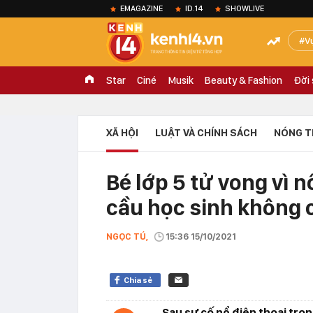
EMAGAZINE
ID.14
SHOWLIVE
V
Star
Ciné
Musik
Beauty & Fashion
Đời
XÃ HỘI
LUẬT VÀ CHÍNH SÁCH
NÓNG T
Bé lớp 5 tử vong vì 
cầu học sinh không 
NGỌC TÚ,
15:36 15/10/2021
Chia sẻ
Sau sự cố nổ điện thoại tron