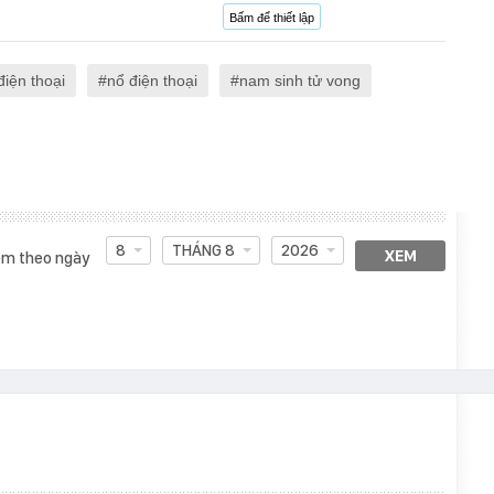
Bấm để thiết lập
điện thoại
nổ điện thoại
nam sinh tử vong
8
THÁNG 8
2026
XEM
m theo ngày