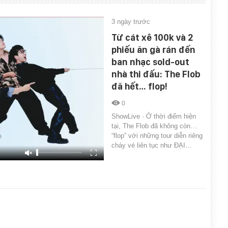
3 ngày trước
Từ cát xê 100k và 2
phiếu ăn gà rán đến
ban nhạc sold-out
nhà thi đấu: The Flob
đã hết… flop!
0
ShowLive · Ở thời điểm hiện
tại, The Flob đã không còn…
“flop” với những tour diễn riêng
cháy vé liên tục như ĐẠI…