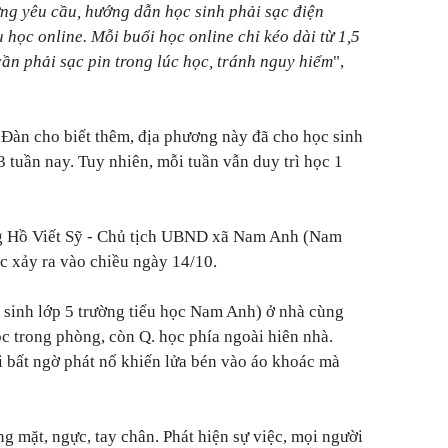
ờng yêu cầu, hướng dẫn học sinh phải sạc điện
u học online. Mỗi buổi học online chỉ kéo dài từ 1,5
ần phải sạc pin trong lúc học, tránh nguy hiểm
",
àn cho biết thêm, địa phương này đã cho học sinh
3 tuần nay. Tuy nhiên, mỗi tuần vẫn duy trì học 1
ng Hồ Viết Sỹ - Chủ tịch UBND xã Nam Anh (Nam
ệc xảy ra vào chiều ngày 14/10.
 sinh lớp 5 trường tiểu học Nam Anh) ở nhà cùng
ọc trong phòng, còn Q. học phía ngoài hiên nhà.
ại bất ngờ phát nổ khiến lửa bén vào áo khoác mà
g mặt, ngực, tay chân. Phát hiện sự việc, mọi người