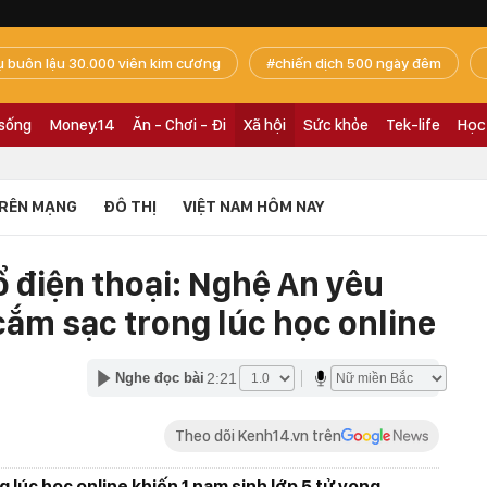
ụ buôn lậu 30.000 viên kim cương
chiến dịch 500 ngày đêm
 sống
Money.14
Ăn - Chơi - Đi
Xã hội
Sức khỏe
Tek-life
Học
RÊN MẠNG
ĐÔ THỊ
VIỆT NAM HÔM NAY
nổ điện thoại: Nghệ An yêu
cắm sạc trong lúc học online
2:21
Nghe đọc bài
Theo dõi Kenh14.vn trên
g lúc học online khiến 1 nam sinh lớp 5 tử vong,