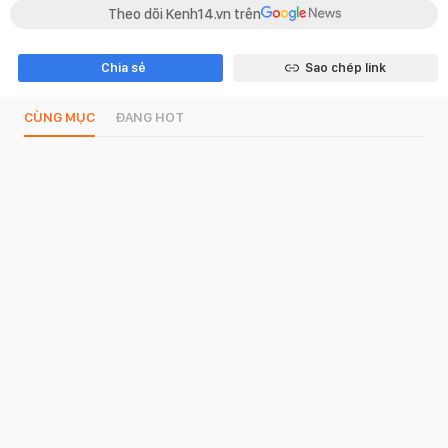
Theo dõi Kenh14.vn trên
Chia sẻ
Sao chép link
CÙNG MỤC
ĐANG HOT