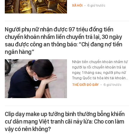
XÃ HỘI
-
6 giờ trước
Người phụ nữ nhận được 97 triệu đồng tiền
chuyển khoản nhầm liền chuyển trả lại, 30 ngày
sau được công an thông báo: “Chị đang nợ tiền
ngân hàng”
Nhận tiền chuyển khoản nhầm từ
người lạ rồi chuyển khoản trả lại
ngay, 1 tháng sau, người phụ nữ
Trung Quốc tá hỏa khi tài khoản…
THẾ GIỚI ĐÓ ĐÂY
-
6 giờ trước
Clip dạy make up tưởng bình thường bỗng khiến
cư dân mạng Việt tranh cãi nảy lửa: Cho con làm
vậy có nên không?