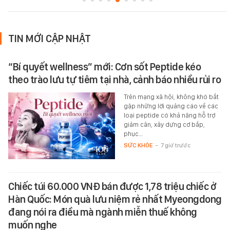
TIN MỚI CẬP NHẬT
“Bí quyết wellness” mới: Cơn sốt Peptide kéo
theo trào lưu tự tiêm tại nhà, cảnh báo nhiều rủi ro
Trên mạng xã hội, không khó bắt
gặp những lời quảng cáo về các
loại peptide có khả năng hỗ trợ
giảm cân, xây dựng cơ bắp,
phục…
SỨC KHỎE
-
7 giờ trước
Chiếc túi 60.000 VNĐ bán được 1,78 triệu chiếc ở
Hàn Quốc: Món quà lưu niệm rẻ nhất Myeongdong
đang nói ra điều mà ngành miễn thuế không
muốn nghe