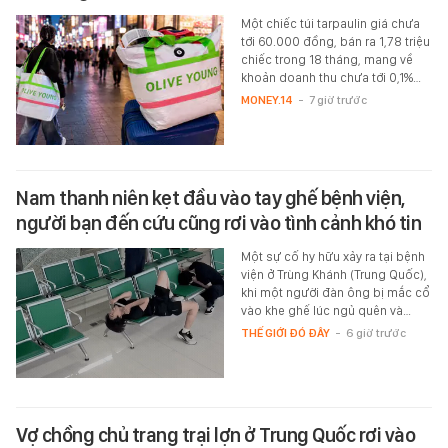
Một chiếc túi tarpaulin giá chưa
tới 60.000 đồng, bán ra 1,78 triệu
chiếc trong 18 tháng, mang về
khoản doanh thu chưa tới 0,1%…
MONEY.14
-
7 giờ trước
Nam thanh niên kẹt đầu vào tay ghế bệnh viện,
người bạn đến cứu cũng rơi vào tình cảnh khó tin
Một sự cố hy hữu xảy ra tại bệnh
viện ở Trùng Khánh (Trung Quốc),
khi một người đàn ông bị mắc cổ
vào khe ghế lúc ngủ quên và…
THẾ GIỚI ĐÓ ĐÂY
-
6 giờ trước
Vợ chồng chủ trang trại lợn ở Trung Quốc rơi vào