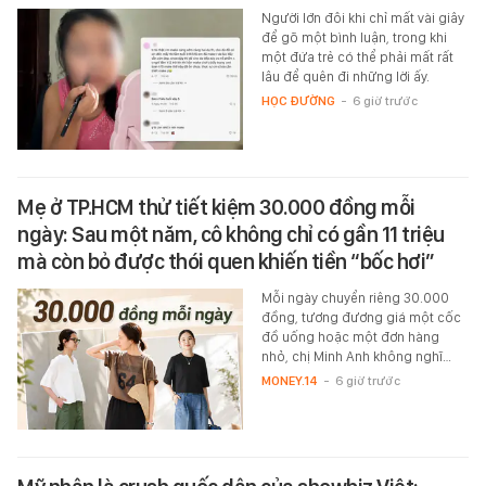
Người lớn đôi khi chỉ mất vài giây
để gõ một bình luận, trong khi
một đứa trẻ có thể phải mất rất
lâu để quên đi những lời ấy.
HỌC ĐƯỜNG
-
6 giờ trước
Mẹ ở TP.HCM thử tiết kiệm 30.000 đồng mỗi
ngày: Sau một năm, cô không chỉ có gần 11 triệu
mà còn bỏ được thói quen khiến tiền “bốc hơi”
Mỗi ngày chuyển riêng 30.000
đồng, tương đương giá một cốc
đồ uống hoặc một đơn hàng
nhỏ, chị Minh Anh không nghĩ…
MONEY.14
-
6 giờ trước