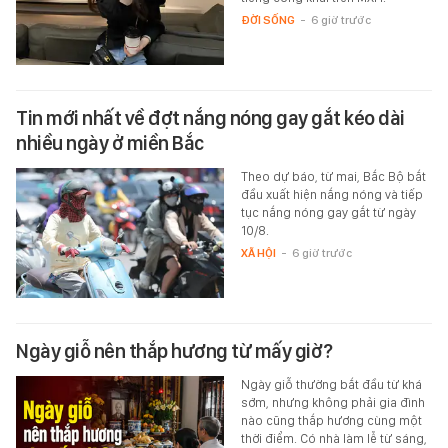
ĐỜI SỐNG
-
6 giờ trước
Tin mới nhất về đợt nắng nóng gay gắt kéo dài
nhiều ngày ở miền Bắc
Theo dự báo, từ mai, Bắc Bộ bắt
đầu xuất hiện nắng nóng và tiếp
tục nắng nóng gay gắt từ ngày
10/8.
XÃ HỘI
-
6 giờ trước
Ngày giỗ nên thắp hương từ mấy giờ?
Ngày giỗ thường bắt đầu từ khá
sớm, nhưng không phải gia đình
nào cũng thắp hương cùng một
thời điểm. Có nhà làm lễ từ sáng,