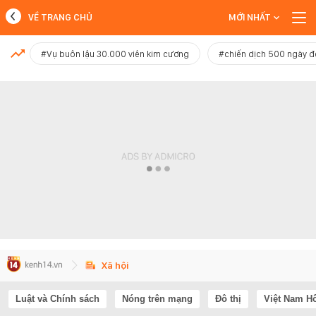
VỀ TRANG CHỦ
MỚI NHẤT
MỚI NHẤT
#Vụ buôn lậu 30.000 viên kim cương
#chiến dịch 500 ngày 
Xem thêm
Xã hội
Luật và Chính sách
Nóng trên mạng
Đô thị
Việt Nam H