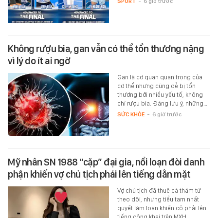
SPORT
-
6 giờ trước
Không rượu bia, gan vẫn có thể tổn thương nặng
vì lý do ít ai ngờ
Gan là cơ quan quan trọng của
cơ thể nhưng cũng dễ bị tổn
thương bởi nhiều yếu tố, không
chỉ rượu bia. Đáng lưu ý, những…
SỨC KHỎE
-
6 giờ trước
Mỹ nhân SN 1988 “cặp” đại gia, nổi loạn đòi danh
phận khiến vợ chủ tịch phải lên tiếng dằn mặt
Vợ chủ tịch đã thuê cả thám tử
theo dõi, nhưng tiểu tam nhất
quyết làm loạn khiến cô phải lên
tiếng công khai trên MXH.