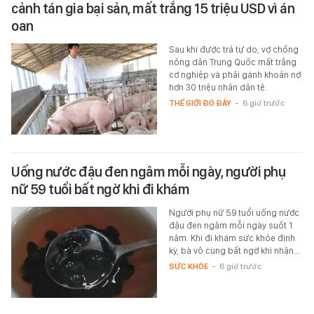
cảnh tán gia bại sản, mất trắng 15 triệu USD vì án
oan
Sau khi được trả tự do, vợ chồng
nông dân Trung Quốc mất trắng
cơ nghiệp và phải gánh khoản nợ
hơn 30 triệu nhân dân tệ.
THẾ GIỚI ĐÓ ĐÂY
-
6 giờ trước
Uống nước đậu đen ngâm mỗi ngày, người phụ
nữ 59 tuổi bất ngờ khi đi khám
Người phụ nữ 59 tuổi uống nước
đậu đen ngâm mỗi ngày suốt 1
năm. Khi đi khám sức khỏe định
kỳ, bà vô cùng bất ngờ khi nhận…
SỨC KHỎE
-
6 giờ trước