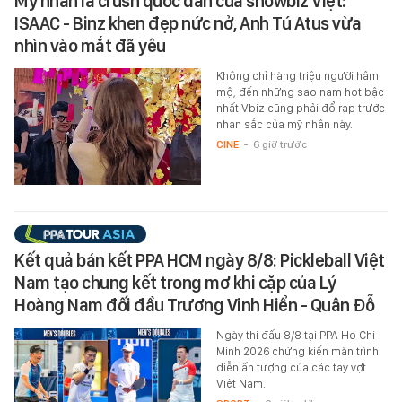
Mỹ nhân là crush quốc dân của showbiz Việt:
ISAAC - Binz khen đẹp nức nở, Anh Tú Atus vừa
nhìn vào mắt đã yêu
Không chỉ hàng triệu người hâm
mộ, đến những sao nam hot bậc
nhất Vbiz cũng phải đổ rạp trước
nhan sắc của mỹ nhân này.
CINE
-
6 giờ trước
Kết quả bán kết PPA HCM ngày 8/8: Pickleball Việt
Nam tạo chung kết trong mơ khi cặp của Lý
Hoàng Nam đối đầu Trương Vinh Hiển - Quân Đỗ
Ngày thi đấu 8/8 tại PPA Ho Chi
Minh 2026 chứng kiến màn trình
diễn ấn tượng của các tay vợt
Việt Nam.