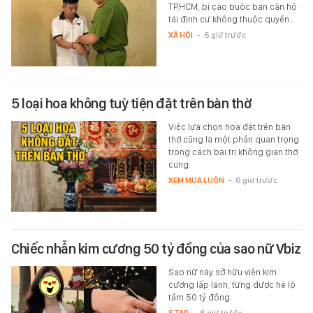
TP.HCM, bị cáo buộc bán căn hộ
tái định cư không thuộc quyền…
XÃ HỘI
-
6 giờ trước
5 loại hoa không tuỳ tiện đặt trên bàn thờ
Việc lựa chọn hoa đặt trên bàn
thờ cũng là một phần quan trọng
trong cách bài trí không gian thờ
cúng.
XEM MUA LUÔN
-
6 giờ trước
Chiếc nhẫn kim cương 50 tỷ đồng của sao nữ Vbiz
Sao nữ này sở hữu viên kim
cương lấp lánh, từng được hé lộ
tầm 50 tỷ đồng.
STAR
-
6 giờ trước