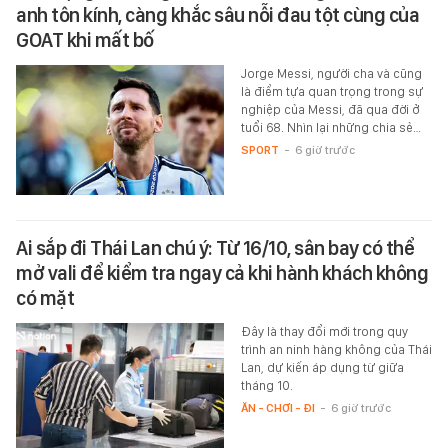
anh tôn kính, càng khắc sâu nỗi đau tột cùng của
GOAT khi mất bố
Jorge Messi, người cha và cũng
là điểm tựa quan trọng trong sự
nghiệp của Messi, đã qua đời ở
tuổi 68. Nhìn lại những chia sẻ…
SPORT
-
6 giờ trước
Ai sắp đi Thái Lan chú ý: Từ 16/10, sân bay có thể
mở vali để kiểm tra ngay cả khi hành khách không
có mặt
Đây là thay đổi mới trong quy
trình an ninh hàng không của Thái
Lan, dự kiến áp dụng từ giữa
tháng 10.
ĂN - CHƠI - ĐI
-
6 giờ trước