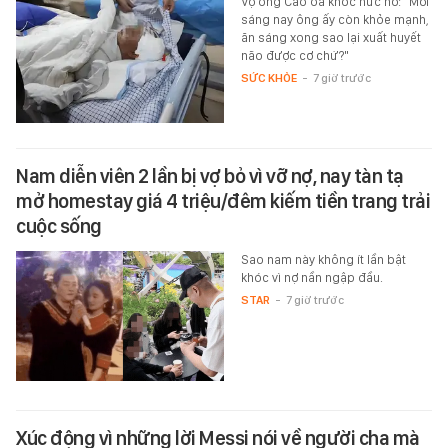
Vợ ông Cao òa khóc nức nở: "Mới
sáng nay ông ấy còn khỏe mạnh,
ăn sáng xong sao lại xuất huyết
não được cơ chứ?"
SỨC KHỎE
-
7 giờ trước
Nam diễn viên 2 lần bị vợ bỏ vì vỡ nợ, nay tàn tạ
mở homestay giá 4 triệu/đêm kiếm tiền trang trải
cuộc sống
Sao nam này không ít lần bật
khóc vì nợ nần ngập đầu.
STAR
-
7 giờ trước
Xúc động vì những lời Messi nói về người cha mà