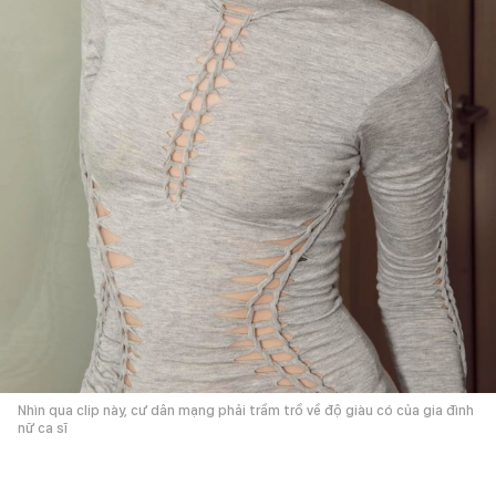
Nhìn qua clip này, cư dân mạng phải trầm trồ về độ giàu có của gia đình
nữ ca sĩ