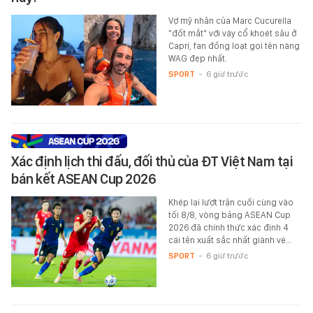
Vợ mỹ nhân của Marc Cucurella
"đốt mắt" với váy cổ khoét sâu ở
Capri, fan đồng loạt gọi tên nàng
WAG đẹp nhất.
SPORT
-
6 giờ trước
Xác định lịch thi đấu, đối thủ của ĐT Việt Nam tại
bán kết ASEAN Cup 2026
Khép lại lượt trận cuối cùng vào
tối 8/8, vòng bảng ASEAN Cup
2026 đã chính thức xác định 4
cái tên xuất sắc nhất giành vé…
SPORT
-
6 giờ trước