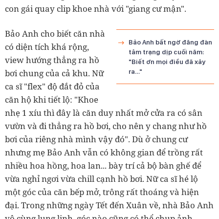
con gái quay clip khoe nhà với "giang cư mận".
Bảo Anh cho biết căn nhà
Bảo Anh bất ngờ đăng đàn
có diện tích khá rộng,
tâm trạng dịp cuối năm:
view hướng thẳng ra hồ
"Biết ơn mọi điều đã xảy
bơi chung của cả khu. Nữ
ra…"
ca sĩ "flex" độ đắt đỏ của
căn hộ khi tiết lộ: "Khoe
nhẹ 1 xíu thì đây là căn duy nhất mở cửa ra có sân
vườn và đi thẳng ra hồ bơi, cho nên y chang như hồ
bơi của riêng nhà mình vậy đó". Dù ở chung cư
nhưng mẹ Bảo Anh vẫn có không gian để trồng rất
nhiều hoa hồng, hoa lan... bày trí cả bộ bàn ghế để
vừa nghỉ ngơi vừa chill cạnh hồ bơi. Nữ ca sĩ hé lộ
một góc của căn bếp mở, trông rất thoáng và hiện
đại. Trong những ngày Tết đến Xuân về, nhà Bảo Anh
vô cùng lung linh, góc nào cũng có thể chụp ảnh