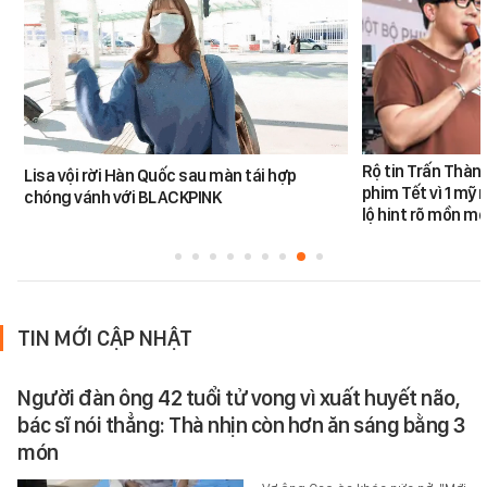
Rộ tin Trấn Thàn
Lisa vội rời Hàn Quốc sau màn tái hợp
phim Tết vì 1 mỹ 
chóng vánh với BLACKPINK
lộ hint rõ mồn mộ
TIN MỚI CẬP NHẬT
Người đàn ông 42 tuổi tử vong vì xuất huyết não,
bác sĩ nói thẳng: Thà nhịn còn hơn ăn sáng bằng 3
món