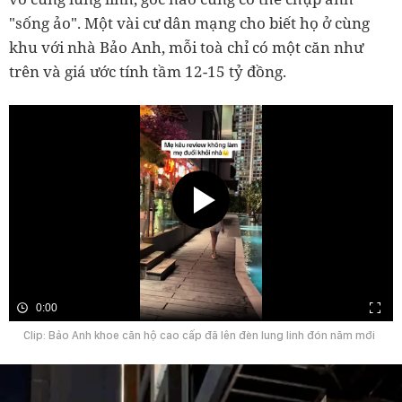
"sống ảo". Một vài cư dân mạng cho biết họ ở cùng
khu với nhà Bảo Anh, mỗi toà chỉ có một căn như
trên và giá ước tính tầm 12-15 tỷ đồng.
0:00
Clip: Bảo Anh khoe căn hộ cao cấp đã lên đèn lung linh đón năm mới