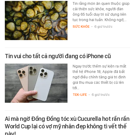
Tin rằng món ăn quen thuộc giúp
cải thiện sức khỏe, người đàn
ông 65 tuổi duy trì sử dụng liên
tục trong hai tuần. Không ngờ,…
SỨC KHỎE
-
6 giờ trước
Tin vui cho tất cả người đang có iPhone cũ
Ngay trước thềm sự kiện ra mắt
thế hệ iPhone 18, Apple đã bất
ngờ điều chỉnh tăng giá trị định
giá thu mua các thiết bị cũ lên
tới…
TEK-LIFE
-
6 giờ trước
Ai mà ngờ Đồng Đồng tóc xù Cucurella hot rần rần
World Cup lại có vợ mỹ nhân đẹp không tì vết thế
này!