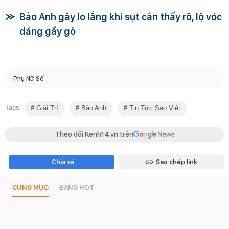
Bảo Anh gây lo lắng khi sụt cân thấy rõ, lộ vóc
dáng gầy gò
Phụ Nữ Số
Tags
Giải Trí
Bảo Anh
Tin Tức Sao Việt
Theo dõi Kenh14.vn trên
Chia sẻ
Sao chép link
CÙNG MỤC
ĐANG HOT