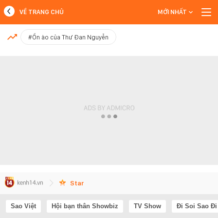
VỀ TRANG CHỦ
MỚI NHẤT
MỚI NHẤT
#Ồn ào của Thư Đan Nguyễn
Xem thêm
Star
Sao Việt
Hội bạn thân Showbiz
TV Show
Đi Soi Sao Đi