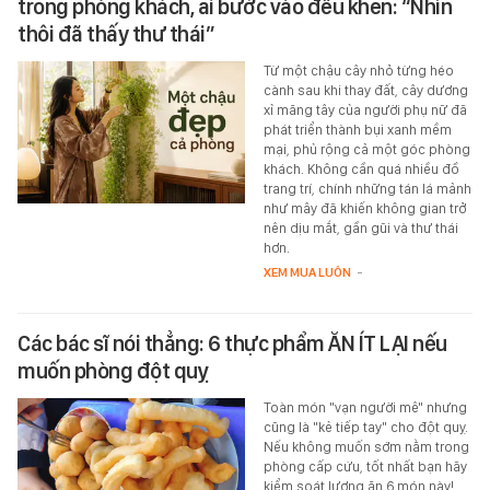
trong phòng khách, ai bước vào đều khen: “Nhìn
thôi đã thấy thư thái”
Từ một chậu cây nhỏ từng héo
cành sau khi thay đất, cây dương
xỉ măng tây của người phụ nữ đã
phát triển thành bụi xanh mềm
mại, phủ rộng cả một góc phòng
khách. Không cần quá nhiều đồ
trang trí, chính những tán lá mảnh
như mây đã khiến không gian trở
nên dịu mắt, gần gũi và thư thái
hơn.
XEM MUA LUÔN
-
Các bác sĩ nói thẳng: 6 thực phẩm ĂN ÍT LẠI nếu
muốn phòng đột quỵ
Toàn món "vạn người mê" nhưng
cũng là "kẻ tiếp tay" cho đột quỵ.
Nếu không muốn sớm nằm trong
phòng cấp cứu, tốt nhất bạn hãy
kiểm soát lượng ăn 6 món này!