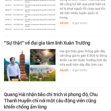
đã công bố kết quả phát hiện và
xử lý phạt nguội lỗi chạy quá tốc
độ trên nhiều tuyến quốc lộ
trong…
XÃ HỘI
-
6 giờ trước
"Sự thật" về đại gia tâm linh Xuân Trường
Hai gói thầu giao thông gần đây
với tổng giá trị gần 8.800 tỷ đồng
khiến cái tên Xuân Trường một lần
nữa xuất hiện dày đặc trên các…
XÃ HỘI
-
6 giờ trước
Quang Hải nhận bão chỉ trích vì phong độ, Chu
Thanh Huyền chỉ nói một câu động viên cũng
khiến chồng ấm lòng