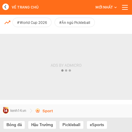
VỀ TRANG CHỦ
MỚI NHẤT
MỚI NHẤT
#World Cup 2026
#Ăn ngủ Pickleball
Xem thêm
Sport
Bóng đá
Hậu Trường
Pickleball
eSports