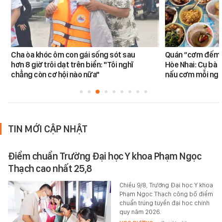
Cha òa khóc ôm con gái sống sót sau
Quán “cơm đếm”
hơn 8 giờ trôi dạt trên biển: "Tôi nghĩ
Hòe Nhai: Cụ bà 8
chẳng còn cơ hội nào nữa"
nấu cơm mỗi ngà
TIN MỚI CẬP NHẬT
Điểm chuẩn Trường Đại học Y khoa Phạm Ngọc
Thạch cao nhất 25,8
Chiều 9/8, Trường Đại học Y khoa
Phạm Ngọc Thạch công bố điểm
chuẩn trúng tuyển đại học chính
quy năm 2026.