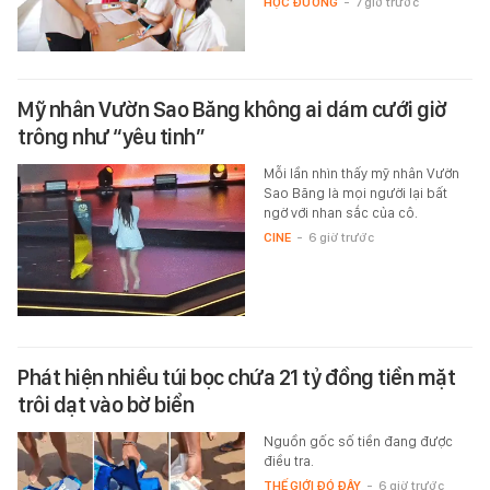
HỌC ĐƯỜNG
-
7 giờ trước
Mỹ nhân Vườn Sao Băng không ai dám cưới giờ
trông như “yêu tinh”
Mỗi lần nhìn thấy mỹ nhân Vườn
Sao Băng là mọi người lại bất
ngờ với nhan sắc của cô.
CINE
-
6 giờ trước
Phát hiện nhiều túi bọc chứa 21 tỷ đồng tiền mặt
trôi dạt vào bờ biển
Nguồn gốc số tiền đang được
điều tra.
THẾ GIỚI ĐÓ ĐÂY
-
6 giờ trước