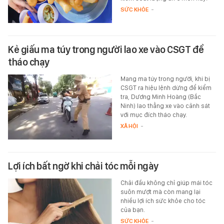
SỨC KHỎE
-
Kẻ giấu ma túy trong người lao xe vào CSGT để
tháo chạy
Mang ma túy trong người, khi bị
CSGT ra hiệu lệnh dừng để kiểm
tra, Dương Minh Hoàng (Bắc
Ninh) lao thẳng xe vào cảnh sát
với mục đích tháo chạy.
XÃ HỘI
-
Lợi ích bất ngờ khi chải tóc mỗi ngày
Chải đầu không chỉ giúp mái tóc
suôn mượt mà còn mang lại
nhiều lợi ích sức khỏe cho tóc
của bạn.
SỨC KHỎE
-