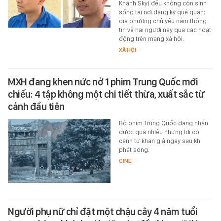
Khánh Sky) đều không còn sinh
sống tại nơi đăng ký quê quán;
địa phương chủ yếu nắm thông
tin về hai người này qua các hoạt
động trên mạng xã hội.
XÃ HỘI
-
MXH đang khen nức nở 1 phim Trung Quốc mới
chiếu: 4 tập không một chi tiết thừa, xuất sắc từ
cảnh đầu tiên
Bộ phim Trung Quốc đang nhận
được quá nhiều những lời có
cánh từ khán giả ngay sau khi
phát sóng.
CINE
-
Người phụ nữ chỉ đặt một chậu cây 4 năm tuổi