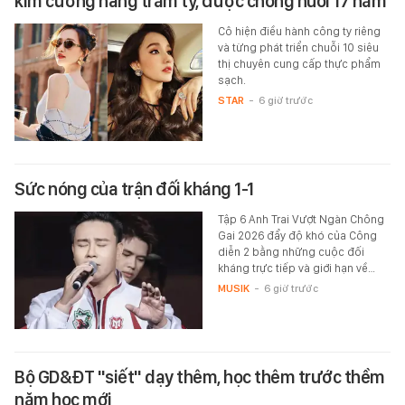
kim cương hàng trăm tỷ, được chồng nuôi 17 năm
Cô hiện điều hành công ty riêng
và từng phát triển chuỗi 10 siêu
thị chuyên cung cấp thực phẩm
sạch.
STAR
-
6 giờ trước
Sức nóng của trận đối kháng 1-1
Tập 6 Anh Trai Vượt Ngàn Chông
Gai 2026 đẩy độ khó của Công
diễn 2 bằng những cuộc đối
kháng trực tiếp và giới hạn về…
MUSIK
-
6 giờ trước
Bộ GD&ĐT "siết" dạy thêm, học thêm trước thềm
năm học mới