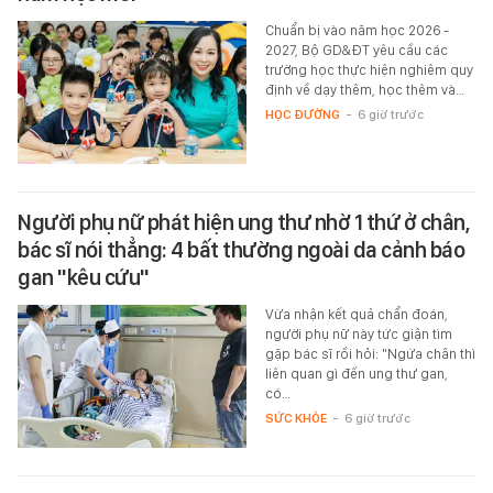
Chuẩn bị vào năm học 2026 -
2027, Bộ GD&ĐT yêu cầu các
trường học thực hiện nghiêm quy
định về dạy thêm, học thêm và…
HỌC ĐƯỜNG
-
6 giờ trước
Người phụ nữ phát hiện ung thư nhờ 1 thứ ở chân,
bác sĩ nói thẳng: 4 bất thường ngoài da cảnh báo
gan "kêu cứu"
Vừa nhận kết quả chẩn đoán,
người phụ nữ này tức giận tìm
gặp bác sĩ rồi hỏi: "Ngứa chân thì
liên quan gì đến ung thư gan,
có…
SỨC KHỎE
-
6 giờ trước