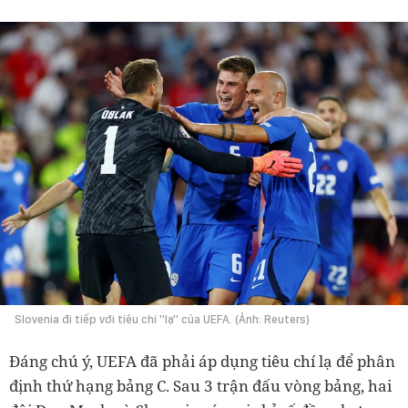
Slovenia đi tiếp với tiêu chí ''lạ'' của UEFA. (Ảnh: Reuters)
Đáng chú ý, UEFA đã phải áp dụng tiêu chí lạ để phân
định thứ hạng bảng C. Sau 3 trận đấu vòng bảng, hai