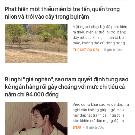
Phát hiện một thiếu niên bị tra tấn, quấn trong
nilon và trói vào cây trong bụi rậm
Một người chạy bộ đã phát hiện
ra thiếu niên 17 tuổi bị trói bằng
dây rút sau khi nạn nhân bị bỏ
mặc, không thể cử động trong…
THẾ GIỚI ĐÓ ĐÂY
-
5 giờ trước
Bị nghi "giả nghèo", sao nam quyết định tung sao
kê ngân hàng rồi gây choáng với mức chi tiêu cả
năm chỉ 94.000 đồng
Việc công khai sao kê để đáp trả
nghi vấn không giúp ngôi sao
này dập tắt tranh cãi, ngược lại
còn khiến cư dân mạng đặt ra…
STAR
-
5 giờ trước