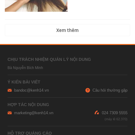
Xem thêm
CHỊU TRÁCH NHIỆM QUẢN LÝ NỘI DUNG
Bà Nguyễn Bích Minh
Ý KIẾN BÀI VIẾT
bandoc@kenh14.vn
Câu hỏi thường gặp
HỢP TÁC NỘI DUNG
marketing@kenh14.vn
024 7309 5555
HỖ TRỢ QUẢNG CÁO