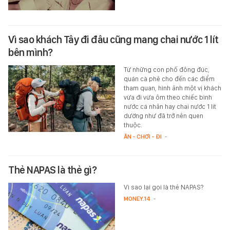
Vì sao khách Tây đi đâu cũng mang chai nước 1 lít
bên mình?
Từ những con phố đông đúc,
quán cà phê cho đến các điểm
tham quan, hình ảnh một vị khách
vừa đi vừa ôm theo chiếc bình
nước cá nhân hay chai nước 1 lít
dường như đã trở nên quen
thuộc.
ĂN - CHƠI - ĐI
-
Thẻ NAPAS là thẻ gì?
Vì sao lại gọi là thẻ NAPAS?
MONEY.14
-