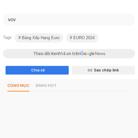
VOV
Tags
Bảng Xếp Hạng Euro
EURO 2024
Theo dõi Kenh14.vn trên
Chia sẻ
Sao chép link
CÙNG MỤC
ĐANG HOT