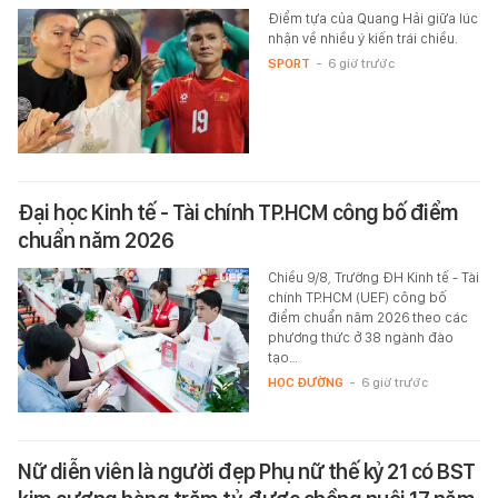
Điểm tựa của Quang Hải giữa lúc
nhận về nhiều ý kiến trái chiều.
SPORT
-
6 giờ trước
Đại học Kinh tế - Tài chính TP.HCM công bố điểm
chuẩn năm 2026
Chiều 9/8, Trường ĐH Kinh tế - Tài
chính TP.HCM (UEF) công bố
điểm chuẩn năm 2026 theo các
phương thức ở 38 ngành đào
tạo…
HỌC ĐƯỜNG
-
6 giờ trước
Nữ diễn viên là người đẹp Phụ nữ thế kỷ 21 có BST