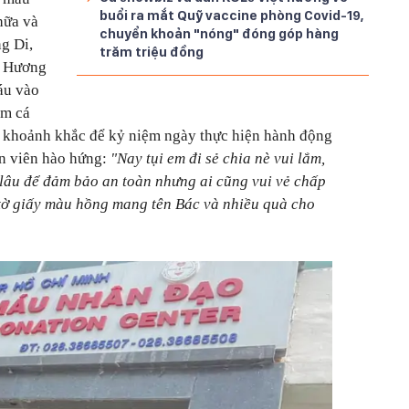
buổi ra mắt Quỹ vaccine phòng Covid-19,
hữa và
chuyển khoản "nóng" đóng góp hàng
g Di,
trăm triệu đồng
cũ Hương
áu vào
am cá
u khoảnh khắc để kỷ niệm ngày thực hiện hành động
ễn viên hào hứng:
"Nay tụi em đi sẻ chia nè vui lắm,
 lâu để đảm bảo an toàn nhưng ai cũng vui vẻ chấp
 tờ giấy màu hồng mang tên Bác và nhiều quà cho