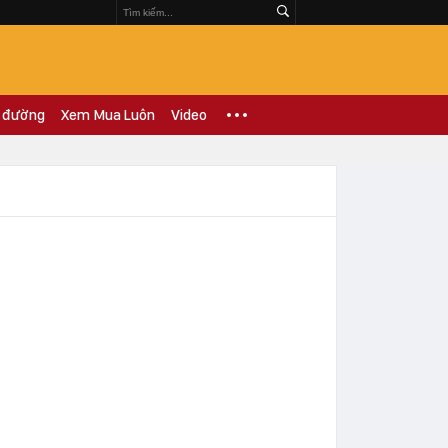
 đường
Xem Mua Luôn
Video