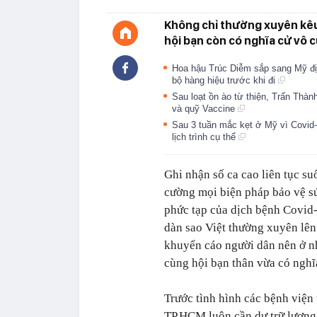
Không chỉ thường xuyên kêu 
hội bạn còn có nghĩa cử vô 
Hoa hậu Trúc Diễm sắp sang Mỹ đị
bộ hàng hiệu trước khi đi
Sau loạt ồn ào từ thiện, Trấn Thà
và quỹ Vaccine
Sau 3 tuần mắc kẹt ở Mỹ vì Covid-
lịch trình cụ thể
Ghi nhận số ca cao liên tục s
cường mọi biện pháp bảo vệ sứ
phức tạp của dịch bệnh Covid
dàn sao Việt thường xuyên lên 
khuyến cáo người dân nên ở n
cùng hội bạn thân vừa có nghĩa
Trước tình hình các bệnh viện 
TP.HCM luôn cần dự trữ lượn