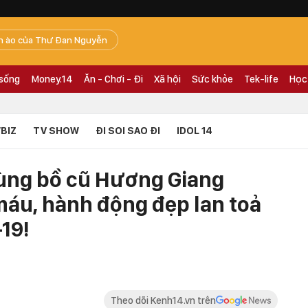
n ào của Thư Đan Nguyễn
 sống
Money.14
Ăn - Chơi - Đi
Xã hội
Sức khỏe
Tek-life
Học
BIZ
TV SHOW
ĐI SOI SAO ĐI
IDOL 14
 cùng bồ cũ Hương Giang
máu, hành động đẹp lan toả
19!
Theo dõi Kenh14.vn trên