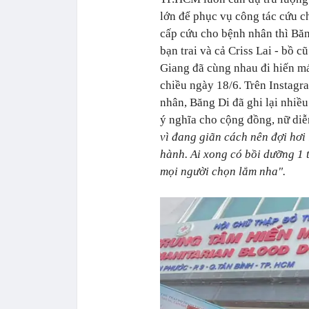
lớn để phục vụ công tác cứu c
cấp cứu cho bệnh nhân thì Băn
bạn trai và cả Criss Lai - bồ 
Giang đã cùng nhau đi hiến m
chiều ngày 18/6. Trên Instagr
nhân, Băng Di đã ghi lại nhiề
ý nghĩa cho cộng đồng, nữ di
vì đang giãn cách nên đợi hơi
hành. Ai xong có bồi dưỡng 1
mọi người chọn lắm nha".