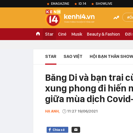
EMAGAZINE
ID.14
SHOWLIVE
Ồ
Star
Ciné
Musik
Beauty & Fashion
Đời
STAR
SAO VIỆT
HỘI BẠN THÂN SHOW
Băng Di và bạn trai
xung phong đi hiến 
giữa mùa dịch Covid-
HẠ ANH,
11:27 19/06/2021
Chia sẻ