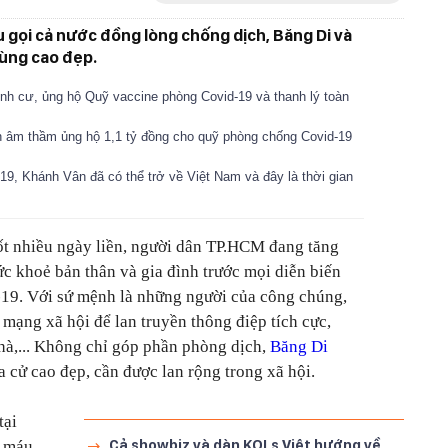
gọi cả nước đồng lòng chống dịch, Băng Di và
cùng cao đẹp.
nh cư, ủng hộ Quỹ vaccine phòng Covid-19 và thanh lý toàn
nh âm thầm ủng hộ 1,1 tỷ đồng cho quỹ phòng chống Covid-19
19, Khánh Vân đã có thể trở về Việt Nam và đây là thời gian
uốt nhiều ngày liền, người dân TP.HCM đang tăng
c khoẻ bản thân và gia đình trước mọi diễn biến
-19. Với sứ mệnh là những người của công chúng,
mạng xã hội để lan truyền thông điệp tích cực,
hà,... Không chỉ góp phần phòng dịch,
Băng Di
 cử cao đẹp, cần được lan rộng trong xã hội.
tại
Cả showbiz và dàn KOLs Việt hướng về
g máu