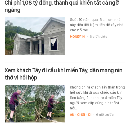
Chi phí 1,08 tỷ đồng, thành quả khiến tất cả ngỡ
ngàng
Suốt 10 năm qua, 6 chị em nhà
này đều tiết kiệm tiền để xây nhà
cho bố mẹ.
MONEY.14
-
6 giờ trước
Xem khách Tây đi cầu khỉ miền Tây, dân mạng nín
thở vì hồi hộp
Không chỉ vị khách Tây thận trọng
hết sức khi đi qua chiếc cầu khỉ
làm bằng 2 thanh tre ở miền Tây,
người xem clip cũng nín thở vì
hồi…
ĂN - CHƠI - ĐI
-
6 giờ trước