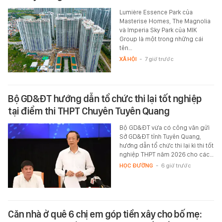
Lumière Essence Park của
Masterise Homes, The Magnolia
và Imperia Sky Park của MIK
Group là một trong những cái
tên…
XÃ HỘI
-
7 giờ trước
Bộ GD&ĐT hướng dẫn tổ chức thi lại tốt nghiệp
tại điểm thi THPT Chuyên Tuyên Quang
Bộ GD&ĐT vừa có công văn gửi
Sở GD&ĐT tỉnh Tuyên Quang,
hướng dẫn tổ chức thi lại kì thi tốt
nghiệp THPT năm 2026 cho các…
HỌC ĐƯỜNG
-
6 giờ trước
Căn nhà ở quê 6 chị em góp tiền xây cho bố mẹ: