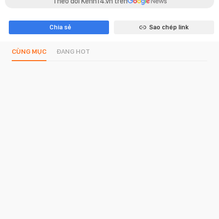
Theo dõi Kenh14.vn trên
Chia sẻ
Sao chép link
CÙNG MỤC
ĐANG HOT