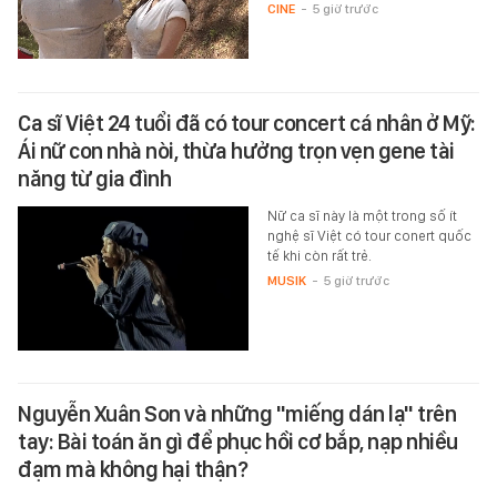
CINE
-
5 giờ trước
Ca sĩ Việt 24 tuổi đã có tour concert cá nhân ở Mỹ:
Ái nữ con nhà nòi, thừa hưởng trọn vẹn gene tài
năng từ gia đình
Nữ ca sĩ này là một trong số ít
nghệ sĩ Việt có tour conert quốc
tế khi còn rất trẻ.
MUSIK
-
5 giờ trước
Nguyễn Xuân Son và những "miếng dán lạ" trên
tay: Bài toán ăn gì để phục hồi cơ bắp, nạp nhiều
đạm mà không hại thận?