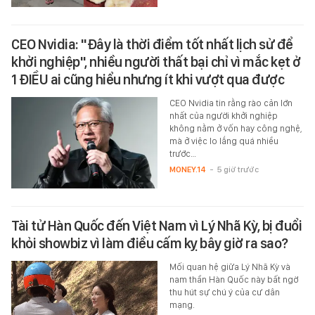
CEO Nvidia: "Đây là thời điểm tốt nhất lịch sử để
khởi nghiệp", nhiều người thất bại chỉ vì mắc kẹt ở
1 ĐIỀU ai cũng hiểu nhưng ít khi vượt qua được
CEO Nvidia tin rằng rào cản lớn
nhất của người khởi nghiệp
không nằm ở vốn hay công nghệ,
mà ở việc lo lắng quá nhiều
trước…
MONEY.14
-
5 giờ trước
Tài tử Hàn Quốc đến Việt Nam vì Lý Nhã Kỳ, bị đuổi
khỏi showbiz vì làm điều cấm kỵ bây giờ ra sao?
Mối quan hệ giữa Lý Nhã Kỳ và
nam thần Hàn Quốc này bất ngờ
thu hút sự chú ý của cư dân
mạng.