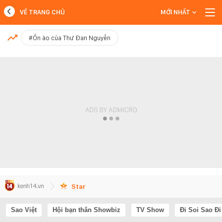
VỀ TRANG CHỦ
MỚI NHẤT
MỚI NHẤT
#Ồn ào của Thư Đan Nguyễn
Xem thêm
Star
Sao Việt
Hội bạn thân Showbiz
TV Show
Đi Soi Sao Đi