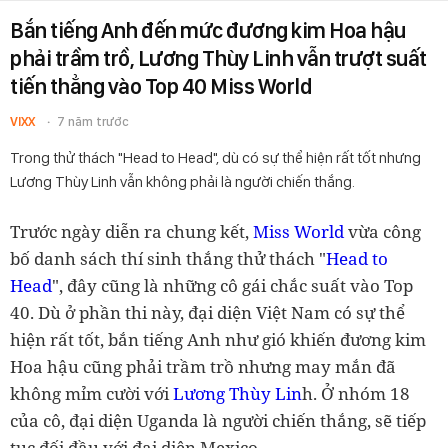
Bắn tiếng Anh đến mức đương kim Hoa hậu
phải trầm trồ, Lương Thùy Linh vẫn trượt suất
tiến thẳng vào Top 40 Miss World
VIXX
7 năm trước
Trong thử thách "Head to Head", dù có sự thể hiện rất tốt nhưng
Lương Thùy Linh vẫn không phải là người chiến thắng.
Trước ngày diễn ra chung kết,
Miss World
vừa công
bố danh sách thí sinh thắng thử thách "
Head to
Head
", đây cũng là những cô gái chắc suất vào Top
40. Dù ở phần thi này, đại diện Việt Nam có sự thể
hiện rất tốt, bắn tiếng Anh như gió khiến đương kim
Hoa hậu cũng phải trầm trồ nhưng may mắn đã
không mỉm cười với
Lương Thùy Lin
h. Ở nhóm 18
của cô, đại diện Uganda là người chiến thắng, sẽ tiếp
tục đối đầu với đại diện Mexico.