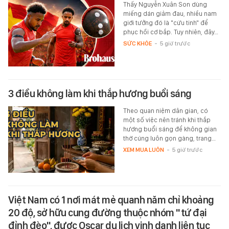
Thấy Nguyễn Xuân Son dùng
miếng dán giảm đau, nhiều nam
giới tưởng đó là "cứu tinh" để
phục hồi cơ bắp. Tuy nhiên, đây…
SỨC KHỎE
-
5 giờ trước
3 điều không làm khi thắp hương buổi sáng
Theo quan niệm dân gian, có
một số việc nên tránh khi thắp
hương buổi sáng để không gian
thờ cúng luôn gọn gàng, trang…
XEM MUA LUÔN
-
5 giờ trước
Việt Nam có 1 nơi mát mẻ quanh năm chỉ khoảng
20 độ, sở hữu cung đường thuộc nhóm "tứ đại
đỉnh đèo", được Oscar du lịch vinh danh liên tục