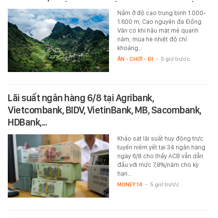
Nằm ở độ cao trung bình 1.000-
1.600 m, Cao nguyên đá Đồng
Văn có khí hậu mát mẻ quanh
năm, mùa hè nhiệt độ chỉ
khoảng…
ĂN - CHƠI - ĐI
-
5 giờ trước
Lãi suất ngân hàng 6/8 tại Agribank,
Vietcombank, BIDV, VietinBank, MB, Sacombank,
HDBank,...
Khảo sát lãi suất huy động trực
tuyến niêm yết tại 34 ngân hàng
ngày 6/8 cho thấy ACB vẫn dẫn
đầu với mức 7,8%/năm cho kỳ
hạn…
MONEY.14
-
5 giờ trước