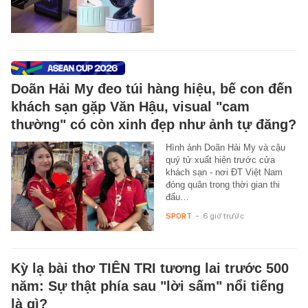
Doãn Hải My đeo túi hàng hiệu, bế con đến
khách sạn gặp Văn Hậu, visual "cam
thường" có còn xinh đẹp như ảnh tự đăng?
Hình ảnh Doãn Hải My và cậu
quý tử xuất hiện trước cửa
khách sạn - nơi ĐT Việt Nam
đóng quân trong thời gian thi
đấu…
SPORT
-
6 giờ trước
Kỳ lạ bài thơ TIÊN TRI tương lai trước 500
năm: Sự thật phía sau "lời sấm" nổi tiếng
là gì?