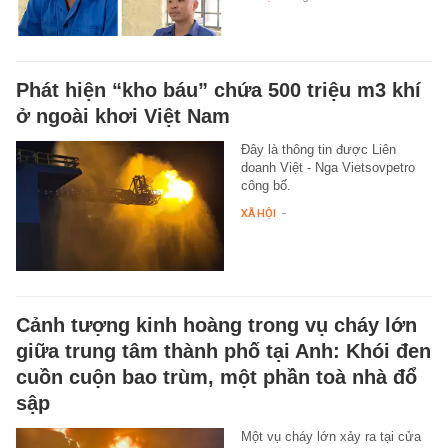
Phát hiện “kho báu” chứa 500 triệu m3 khí
ở ngoài khơi Việt Nam
Đây là thông tin được Liên
doanh Việt - Nga Vietsovpetro
công bố.
XÃ HỘI
-
Cảnh tượng kinh hoàng trong vụ cháy lớn
giữa trung tâm thành phố tại Anh: Khói đen
cuồn cuộn bao trùm, một phần toà nhà đổ
sập
Một vụ cháy lớn xảy ra tại cửa