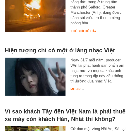
hàng thời trang ở trung tâm
thành phố Salford, Greater
Manchester (Anh), đang được
cảnh sát điều tra theo hướng
phóng hỏa.
THẾ GIỚI ĐÓ ĐÂY
-
Hiện tượng chỉ có một ở làng nhạc Việt
Ngày 31/7 mỗi năm, producer
W/n lại phát hành sản phẩm âm
nhạc mới và mọi ca khúc anh
tung ra trong dịp này đều thống
trị đường đua nhạc Việt.
MUSIK
-
Vì sao khách Tây đến Việt Nam là phải thuê
xe máy còn khách Hàn, Nhật thì không?
Cứ dạo một vòng Hội An, Đà Lạt