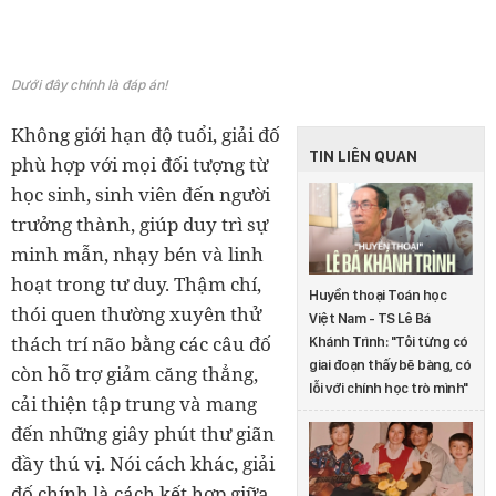
Dưới đây chính là đáp án!
Không giới hạn độ tuổi, giải đố
TIN LIÊN QUAN
phù hợp với mọi đối tượng từ
học sinh, sinh viên đến người
trưởng thành, giúp duy trì sự
minh mẫn, nhạy bén và linh
hoạt trong tư duy. Thậm chí,
Huyền thoại Toán học
thói quen thường xuyên thử
Việt Nam - TS Lê Bá
thách trí não bằng các câu đố
Khánh Trình: "Tôi từng có
giai đoạn thấy bẽ bàng, có
còn hỗ trợ giảm căng thẳng,
lỗi với chính học trò mình"
cải thiện tập trung và mang
đến những giây phút thư giãn
đầy thú vị. Nói cách khác, giải
đố chính là cách kết hợp giữa