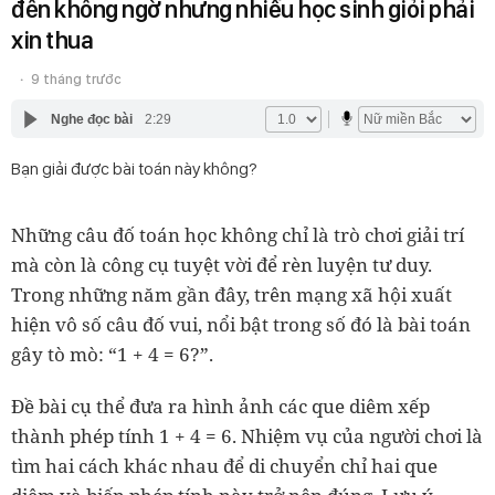
đến không ngờ nhưng nhiều học sinh giỏi phải
xin thua
9 tháng trước
Nghe đọc bài
2:29
Bạn giải được bài toán này không?
Những câu đố toán học không chỉ là trò chơi giải trí
mà còn là công cụ tuyệt vời để rèn luyện tư duy.
Trong những năm gần đây, trên mạng xã hội xuất
hiện vô số câu đố vui, nổi bật trong số đó là bài toán
gây tò mò: “1 + 4 = 6?”.
Đề bài cụ thể đưa ra hình ảnh các que diêm xếp
thành phép tính 1 + 4 = 6. Nhiệm vụ của người chơi là
tìm hai cách khác nhau để di chuyển chỉ hai que