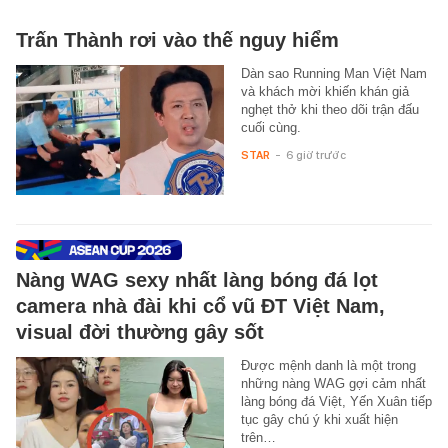
Trấn Thành rơi vào thế nguy hiểm
Dàn sao Running Man Việt Nam
và khách mời khiến khán giả
nghẹt thở khi theo dõi trận đấu
cuối cùng.
STAR
-
6 giờ trước
Nàng WAG sexy nhất làng bóng đá lọt
camera nhà đài khi cổ vũ ĐT Việt Nam,
visual đời thường gây sốt
Được mệnh danh là một trong
những nàng WAG gợi cảm nhất
làng bóng đá Việt, Yến Xuân tiếp
tục gây chú ý khi xuất hiện
trên…