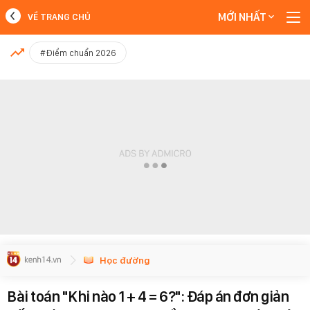
MỚI NHẤT
VỀ TRANG CHỦ
MỚI NHẤT
#Điểm chuẩn 2026
Xem thêm
Học đường
Bài toán "Khi nào 1 + 4 = 6?": Đáp án đơn giản