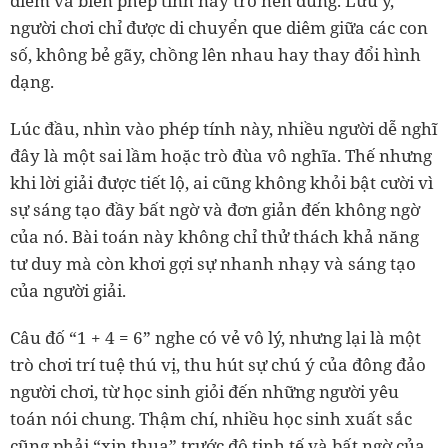
diêm và biến phép tính này trở nên đúng. Lưu ý,
người chơi chỉ được di chuyển que diêm giữa các con
số, không bẻ gãy, chồng lên nhau hay thay đổi hình
dạng.
Lúc đầu, nhìn vào phép tính này, nhiều người dễ nghĩ
đây là một sai lầm hoặc trò đùa vô nghĩa. Thế nhưng
khi lời giải được tiết lộ, ai cũng không khỏi bật cười vì
sự sáng tạo đầy bất ngờ và đơn giản đến không ngờ
của nó. Bài toán này không chỉ thử thách khả năng
tư duy mà còn khơi gợi sự nhanh nhạy và sáng tạo
của người giải.
Câu đố “1 + 4 = 6” nghe có vẻ vô lý, nhưng lại là một
trò chơi trí tuệ thú vị, thu hút sự chú ý của đông đảo
người chơi, từ học sinh giỏi đến những người yêu
toán nói chung. Thậm chí, nhiều học sinh xuất sắc
cũng phải “xin thua” trước độ tinh tế và bất ngờ của