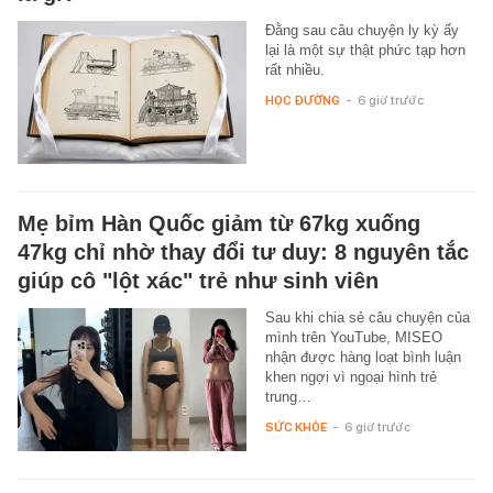
Đằng sau câu chuyện ly kỳ ấy
lại là một sự thật phức tạp hơn
rất nhiều.
HỌC ĐƯỜNG
-
6 giờ trước
Mẹ bỉm Hàn Quốc giảm từ 67kg xuống
47kg chỉ nhờ thay đổi tư duy: 8 nguyên tắc
giúp cô "lột xác" trẻ như sinh viên
Sau khi chia sẻ câu chuyện của
mình trên YouTube, MISEO
nhận được hàng loạt bình luận
khen ngợi vì ngoại hình trẻ
trung…
SỨC KHỎE
-
6 giờ trước