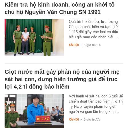
Kiểm tra hộ kinh doanh, công an khởi tố
chủ hộ Nguyễn Văn Chung SN 1991
Quá trình kiểm tra, lực lượng
Công an phát hiện và tạm giữ
1.115 đôi giày các loại có dấu
hiệu giả mạo các nhãn hiệu…
XÃ HỘI
-
6 giờ trước
Giọt nước mắt gây phẫn nộ của người mẹ
sát hại con, dựng hiện trường giả để trục
lợi 4,2 tỉ đồng bảo hiểm
Với hành vi sát hại con 5 tuổi để
chiếm đoạt tiền bảo hiểm, Tô Thị
Ty Na bị tuyên phạm tội giết
người và gian lận trong kinh…
XÃ HỘI
-
6 giờ trước