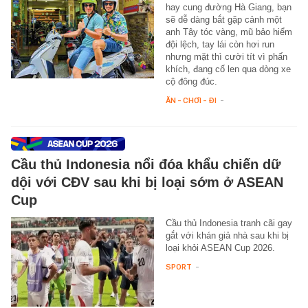
hay cung đường Hà Giang, bạn
sẽ dễ dàng bắt gặp cảnh một
anh Tây tóc vàng, mũ bảo hiểm
đội lệch, tay lái còn hơi run
nhưng mặt thì cười tít vì phấn
khích, đang cố len qua dòng xe
cộ đông đúc.
ĂN - CHƠI - ĐI
-
Cầu thủ Indonesia nổi đóa khẩu chiến dữ
dội với CĐV sau khi bị loại sớm ở ASEAN
Cup
Cầu thủ Indonesia tranh cãi gay
gắt với khán giả nhà sau khi bị
loại khỏi ASEAN Cup 2026.
SPORT
-