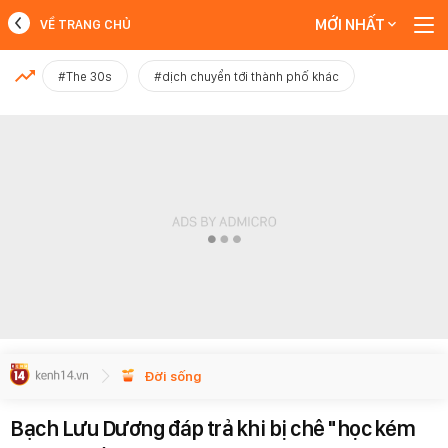
MỚI NHẤT
VỀ TRANG CHỦ
MỚI NHẤT
#The 30s
#dịch chuyển tới thành phố khác
Xem thêm
Đời sống
Bạch Lưu Dương đáp trả khi bị chê "học kém