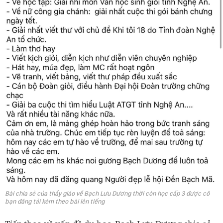
Bài chia sẻ của thầy giáo về Bạch Lưu Dương thời còn học cấp 3 được cô
bạn đăng tải kèm theo bài lên tiếng