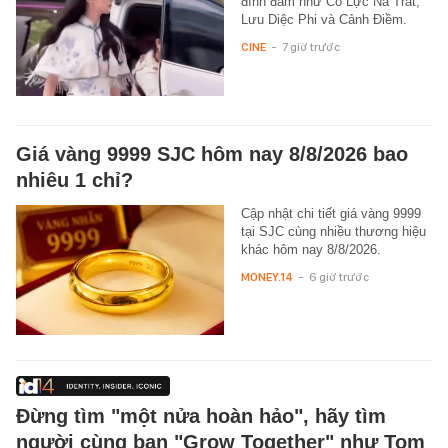
đình đám như Cổ Lực Na Trát,
Lưu Diệc Phi và Cảnh Điềm.
CINE
-
7 giờ trước
Giá vàng 9999 SJC hôm nay 8/8/2026 bao
nhiêu 1 chỉ?
Cập nhật chi tiết giá vàng 9999
tại SJC cùng nhiều thương hiệu
khác hôm nay 8/8/2026.
MONEY.14
-
6 giờ trước
Đừng tìm "một nửa hoàn hảo", hãy tìm
người cùng bạn "Grow Together" như Tom