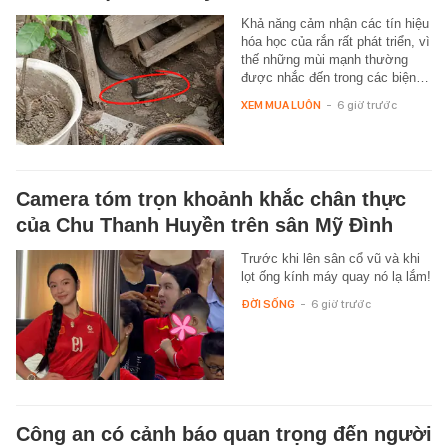
Khả năng cảm nhận các tín hiệu
hóa học của rắn rất phát triển, vì
thế những mùi mạnh thường
được nhắc đến trong các biện…
XEM MUA LUÔN
-
6 giờ trước
Camera tóm trọn khoảnh khắc chân thực
của Chu Thanh Huyền trên sân Mỹ Đình
Trước khi lên sân cổ vũ và khi
lọt ống kính máy quay nó lạ lắm!
ĐỜI SỐNG
-
6 giờ trước
Công an có cảnh báo quan trọng đến người