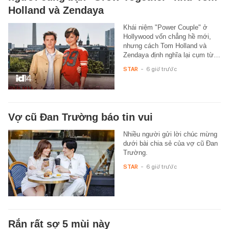
Holland và Zendaya
Khái niệm "Power Couple" ở
Hollywood vốn chẳng hề mới,
nhưng cách Tom Holland và
Zendaya định nghĩa lại cụm từ…
STAR
-
6 giờ trước
Vợ cũ Đan Trường báo tin vui
Nhiều người gửi lời chúc mừng
dưới bài chia sẻ của vợ cũ Đan
Trường.
STAR
-
6 giờ trước
Rắn rất sợ 5 mùi này