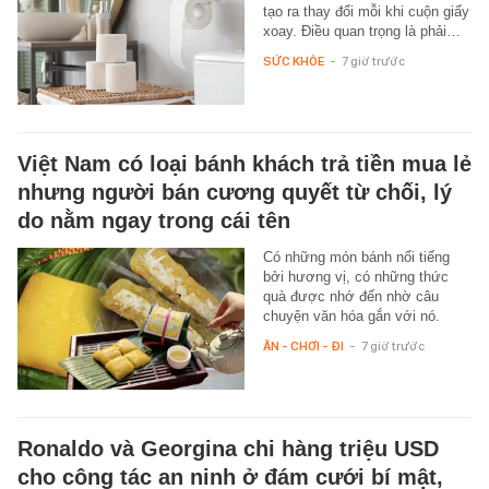
tạo ra thay đổi mỗi khi cuộn giấy
xoay. Điều quan trọng là phải…
SỨC KHỎE
-
7 giờ trước
Việt Nam có loại bánh khách trả tiền mua lẻ
nhưng người bán cương quyết từ chối, lý
do nằm ngay trong cái tên
Có những món bánh nổi tiếng
bởi hương vị, có những thức
quà được nhớ đến nhờ câu
chuyện văn hóa gắn với nó.
ĂN - CHƠI - ĐI
-
7 giờ trước
Ronaldo và Georgina chi hàng triệu USD
cho công tác an ninh ở đám cưới bí mật,