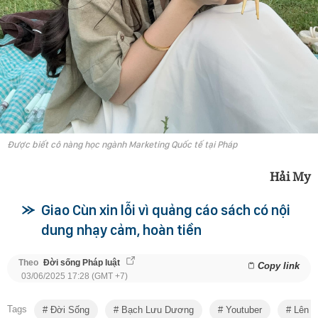
Được biết cô nàng học ngành Marketing Quốc tế tại Pháp
Hải My
Giao Cùn xin lỗi vì quảng cáo sách có nội
dung nhạy cảm, hoàn tiền
Theo
Đời sống Pháp luật
Copy link
03/06/2025 17:28 (GMT +7)
Tags
Đời Sống
Bạch Lưu Dương
Youtuber
Lên T