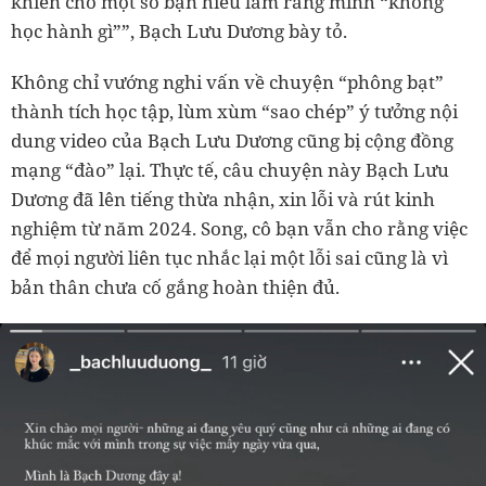
khiến cho một số bạn hiểu lầm rằng mình “không
học hành gì””, Bạch Lưu Dương bày tỏ.
Không chỉ vướng nghi vấn về chuyện “phông bạt”
thành tích học tập, lùm xùm “sao chép” ý tưởng nội
dung video của Bạch Lưu Dương cũng bị cộng đồng
mạng “đào” lại. Thực tế, câu chuyện này Bạch Lưu
Dương đã lên tiếng thừa nhận, xin lỗi và rút kinh
nghiệm từ năm 2024. Song, cô bạn vẫn cho rằng việc
để mọi người liên tục nhắc lại một lỗi sai cũng là vì
bản thân chưa cố gắng hoàn thiện đủ.