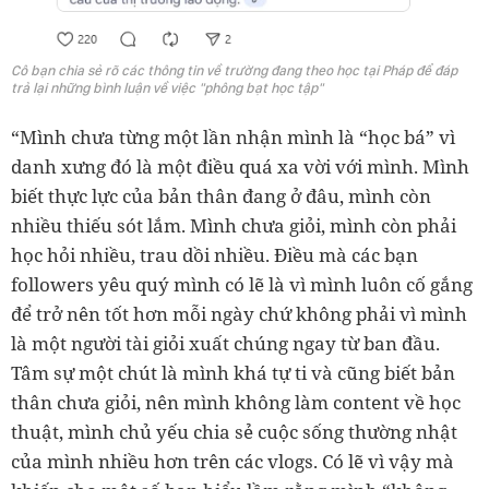
Cô bạn chia sẻ rõ các thông tin về trường đang theo học tại Pháp để đáp
trả lại những bình luận về việc "phông bạt học tập"
“Mình chưa từng một lần nhận mình là “học bá” vì
danh xưng đó là một điều quá xa vời với mình. Mình
biết thực lực của bản thân đang ở đâu, mình còn
nhiều thiếu sót lắm. Mình chưa giỏi, mình còn phải
học hỏi nhiều, trau dồi nhiều. Điều mà các bạn
followers yêu quý mình có lẽ là vì mình luôn cố gắng
để trở nên tốt hơn mỗi ngày chứ không phải vì mình
là một người tài giỏi xuất chúng ngay từ ban đầu.
Tâm sự một chút là mình khá tự ti và cũng biết bản
thân chưa giỏi, nên mình không làm content về học
thuật, mình chủ yếu chia sẻ cuộc sống thường nhật
của mình nhiều hơn trên các vlogs. Có lẽ vì vậy mà