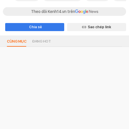
Theo dõi Kenh14.vn trên
Chia sẻ
Sao chép link
CÙNG MỤC
ĐANG HOT