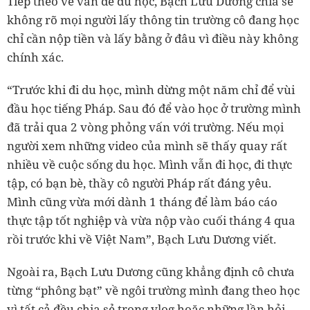
Tiếp theo về vấn đề du học, Bạch Lưu Dương chia sẻ
không rõ mọi người lấy thông tin trường cô đang học
chỉ cần nộp tiền và lấy bằng ở đâu vì điều này không
chính xác.
“Trước khi đi du học, mình dừng một năm chỉ để vùi
đầu học tiếng Pháp. Sau đó để vào học ở trường mình
đã trải qua 2 vòng phỏng vấn với trường. Nếu mọi
người xem những video của mình sẽ thấy quay rất
nhiều về cuộc sống du học. Mình vẫn đi học, đi thực
tập, có bạn bè, thầy cô người Pháp rất đáng yêu.
Mình cũng vừa mới dành 1 tháng để làm báo cáo
thực tập tốt nghiệp và vừa nộp vào cuối tháng 4 qua
rồi trước khi về Việt Nam”, Bạch Lưu Dương viết.
Ngoài ra, Bạch Lưu Dương cũng khẳng định cô chưa
từng “phông bạt” về ngôi trường mình đang theo học
vì tất cả đều chia sẻ trong vlog hoặc những lần hỏi -