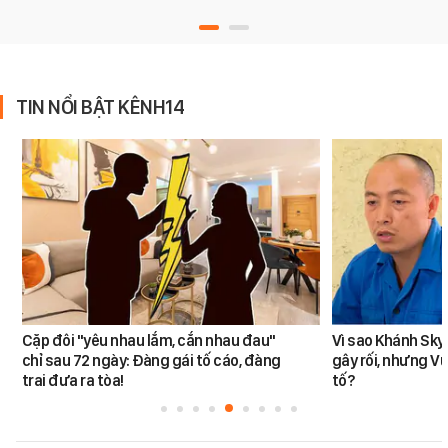
TIN NỔI BẬT KÊNH14
Cặp đôi "yêu nhau lắm, cắn nhau đau"
Vì sao Khánh Sky
chỉ sau 72 ngày: Đàng gái tố cáo, đàng
gây rối, nhưng V
trai đưa ra tòa!
tố?