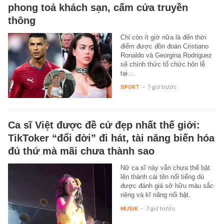
phong toả khách sạn, cấm cửa truyền
thông
Chỉ còn ít giờ nữa là đến thời
điểm được đồn đoán Cristiano
Ronaldo và Georgina Rodriguez
sẽ chính thức tổ chức hôn lễ
tại…
SPORT
-
7 giờ trước
Ca sĩ Việt được đề cử đẹp nhất thế giới:
TikToker “đổi đời” đi hát, tài năng biến hóa
đủ thứ mà mãi chưa thành sao
Nữ ca sĩ này vẫn chưa thể bật
lên thành cái tên nổi tiếng dù
được đánh giá sở hữu màu sắc
riêng và kĩ năng nổi bật.
MUSIK
-
7 giờ trước