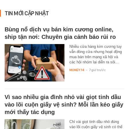
TIN MỚI CẬP NHẬT
Bùng nổ dịch vụ bán kim cương online,
ship tận nơi: Chuyên gia cảnh báo rủi ro
Nhiều cửa hàng kim cương tuy
vẫn đóng cửa nhưng hoạt động
mua bán trên mạng xã hội và
các hội nhóm lại diễn ra sôi…
MONEY.14
-
7 giờ trước
Vì sao nhiều gia đình nhỏ vài giọt tinh dầu
vào lõi cuộn giấy vệ sinh? Mỗi lần kéo giấy
mới thấy tác dụng
Chỉ vài giọt tinh dầu nhỏ đúng
vào lõi cuộn giấy vệ sinh có thể