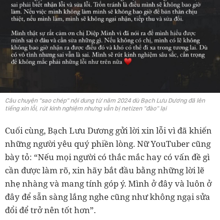
Câu chuyện "sao chép" nội dung từ năm 2024 dù Bạch Lưu Dương đã lên
tiếng xin lỗi, rút kinh nghiệm nhưng vẫn bị netizen "đào" lại
Cuối cùng, Bạch Lưu Dương gửi lời xin lỗi vì đã khiến
những người yêu quý phiền lòng. Nữ YouTuber cũng
bày tỏ: “Nếu mọi người có thắc mắc hay có vấn đề gì
cần được làm rõ, xin hãy bắt đầu bằng những lời lẽ
nhẹ nhàng và mang tính góp ý. Mình ở đây và luôn ở
đây để sẵn sàng lắng nghe cũng như không ngại sửa
đổi để trở nên tốt hơn”.