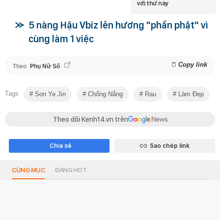
với thứ này
5 nàng Hậu Vbiz lên hương "phần phật" vì
cùng làm 1 việc
Copy link
Theo
Phụ Nữ Số
Tags
Son Ye Jin
Chống Nắng
Rau
Làm Đẹp
Theo dõi Kenh14.vn trên
Chia sẻ
Sao chép link
CÙNG MỤC
ĐANG HOT