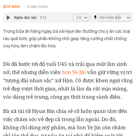
BẢO NAM
2 năm trước
Nghe đọc bài
3:11
Trong bữa ăn hàng ngày, bà xã Hyun Bin thường chú ý ăn các loại
rau quả tươi, góp phần không nhỏ giúp tăng cường chất chống
oxy hóa, làm chậm lão hóa.
Dù đã bước tới độ tuổi U45 và trải qua một lần sinh
nở, thế nhưng diễn viên
Son Ye Jin
vẫn giữ vững vị trí
"tượng đài nhan sắc" xứ Hàn. Cô được khen ngợi rằng
trẻ đẹp vượt thời gian, nhất là làn da rất mịn màng,
vóc dáng trẻ trung, cùng gu thời trang sành điệu.
Bà xã tài tử Hyun Bin chia sẻ cô luôn quan tâm đến
việc chăm sóc vẻ đẹp cả trong lẫn ngoài. Do đó,
không chỉ dùng mỹ phẩm, mà Son Ye Jin còn chăm
chỉ tập thể dục, tự nấu ăn tại nhà để kiểm soát tốt