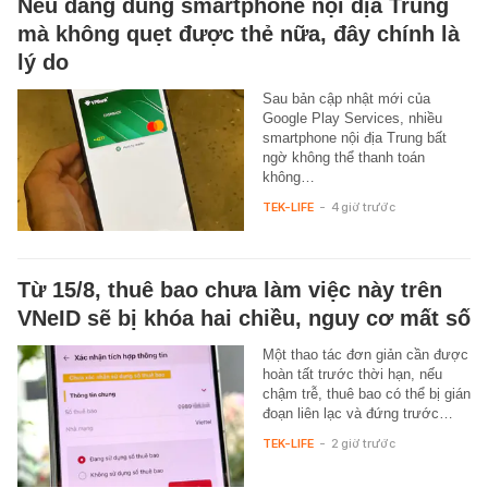
Nếu đang dùng smartphone nội địa Trung
mà không quẹt được thẻ nữa, đây chính là
lý do
Sau bản cập nhật mới của
Google Play Services, nhiều
smartphone nội địa Trung bất
ngờ không thể thanh toán
không…
TEK-LIFE
-
4 giờ trước
Từ 15/8, thuê bao chưa làm việc này trên
VNeID sẽ bị khóa hai chiều, nguy cơ mất số
Một thao tác đơn giản cần được
hoàn tất trước thời hạn, nếu
chậm trễ, thuê bao có thể bị gián
đoạn liên lạc và đứng trước…
TEK-LIFE
-
2 giờ trước