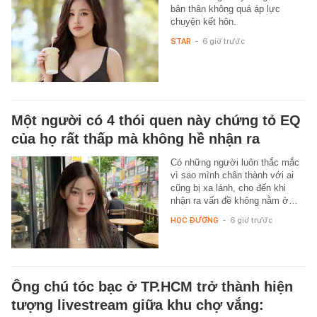
bản thân không quá áp lực
chuyện kết hôn.
STAR
-
6 giờ trước
Một người có 4 thói quen này chứng tỏ EQ
của họ rất thấp mà không hề nhận ra
Có những người luôn thắc mắc
vì sao mình chân thành với ai
cũng bị xa lánh, cho đến khi
nhận ra vấn đề không nằm ở…
HỌC ĐƯỜNG
-
6 giờ trước
Ông chú tóc bạc ở TP.HCM trở thành hiện
tượng livestream giữa khu chợ vắng: