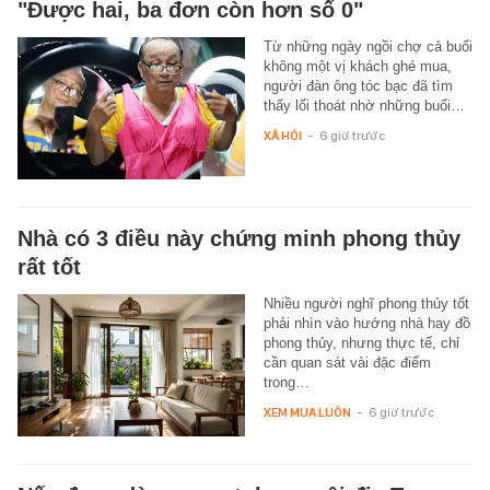
"Được hai, ba đơn còn hơn số 0"
Từ những ngày ngồi chợ cả buổi
không một vị khách ghé mua,
người đàn ông tóc bạc đã tìm
thấy lối thoát nhờ những buổi…
XÃ HỘI
-
6 giờ trước
Nhà có 3 điều này chứng minh phong thủy
rất tốt
Nhiều người nghĩ phong thủy tốt
phải nhìn vào hướng nhà hay đồ
phong thủy, nhưng thực tế, chỉ
cần quan sát vài đặc điểm
trong…
XEM MUA LUÔN
-
6 giờ trước