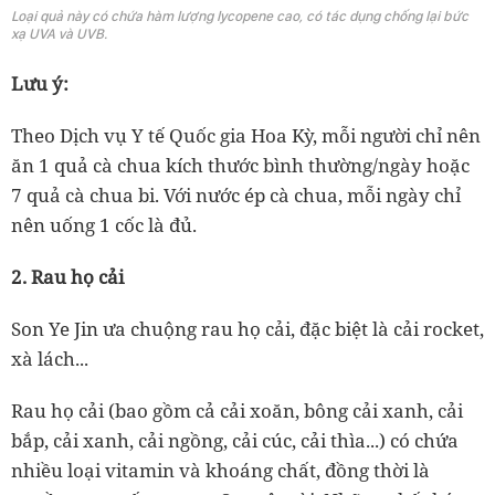
Loại quả này có chứa hàm lượng lycopene cao, có tác dụng chống lại bức
xạ UVA và UVB.
Lưu ý:
Theo Dịch vụ Y tế Quốc gia Hoa Kỳ, mỗi người chỉ nên
ăn 1 quả cà chua kích thước bình thường/ngày hoặc
7 quả cà chua bi. Với nước ép cà chua, mỗi ngày chỉ
nên uống 1 cốc là đủ.
2. Rau họ cải
Son Ye Jin ưa chuộng rau họ cải, đặc biệt là cải rocket,
xà lách...
Rau họ cải (bao gồm cả cải xoăn, bông cải xanh, cải
bắp, cải xanh, cải ngồng, cải cúc, cải thìa...) có chứa
nhiều loại vitamin và khoáng chất, đồng thời là