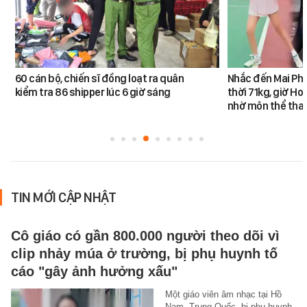
60 cán bộ, chiến sĩ đồng loạt ra quân
Nhắc đến Mai Ph
kiểm tra 86 shipper lúc 6 giờ sáng
thời 71kg, giờ Ho
nhờ môn thể thao
TIN MỚI CẬP NHẬT
Cô giáo có gần 800.000 người theo dõi vì
clip nhảy múa ở trường, bị phụ huynh tố
cáo "gây ảnh hưởng xấu"
Một giáo viên âm nhạc tại Hồ
Nam, Trung Quốc, bị phụ huynh