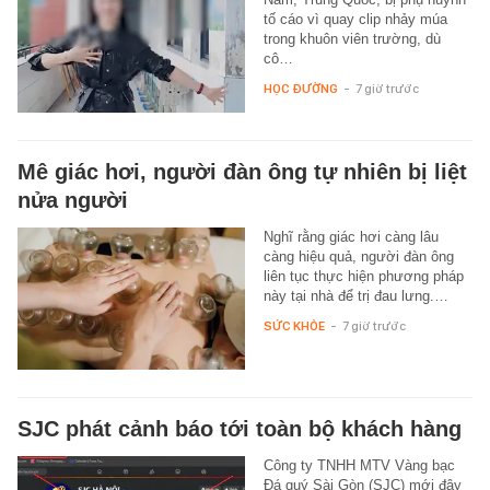
tố cáo vì quay clip nhảy múa
trong khuôn viên trường, dù
cô…
HỌC ĐƯỜNG
-
7 giờ trước
Mê giác hơi, người đàn ông tự nhiên bị liệt
nửa người
Nghĩ rằng giác hơi càng lâu
càng hiệu quả, người đàn ông
liên tục thực hiện phương pháp
này tại nhà để trị đau lưng.…
SỨC KHỎE
-
7 giờ trước
SJC phát cảnh báo tới toàn bộ khách hàng
Công ty TNHH MTV Vàng bạc
Đá quý Sài Gòn (SJC) mới đây