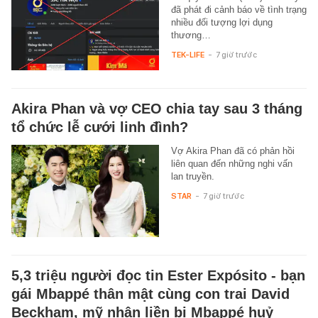
đã phát đi cảnh báo về tình trạng
nhiều đối tượng lợi dụng
thương…
TEK-LIFE
-
7 giờ trước
Akira Phan và vợ CEO chia tay sau 3 tháng
tổ chức lễ cưới linh đình?
Vợ Akira Phan đã có phản hồi
liên quan đến những nghi vấn
lan truyền.
STAR
-
7 giờ trước
5,3 triệu người đọc tin Ester Expósito - bạn
gái Mbappé thân mật cùng con trai David
Beckham, mỹ nhân liền bị Mbappé huỷ