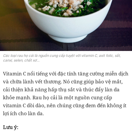
Các loại rau họ cải là nguồn cung cấp tuyệt vời vitamin C, axit folic, sắt,
canxi, selen, chất xơ...
Vitamin C nổi tiếng với đặc tính tăng cường miễn dịch
và chữa lành vết thương. Nó cũng giúp bảo vệ mắt,
cải thiện khả năng hấp thụ sắt và thúc đẩy làn da
khỏe mạnh. Rau họ cải là một nguồn cung cấp
vitamin C dồi dào, nên chúng cũng đem đến không ít
lợi ích cho làn da.
Lưu ý: