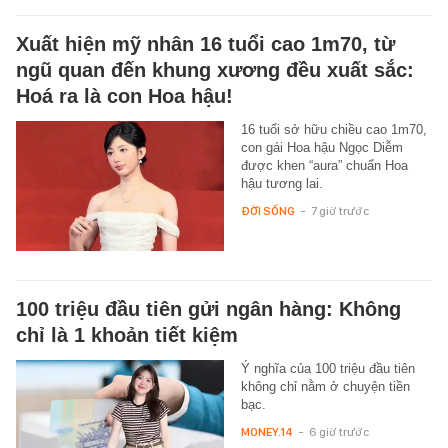
Xuất hiện mỹ nhân 16 tuổi cao 1m70, từ
ngũ quan đến khung xương đều xuất sắc:
Hoá ra là con Hoa hậu!
16 tuổi sở hữu chiều cao 1m70,
con gái Hoa hậu Ngọc Diễm
được khen “aura” chuẩn Hoa
hậu tương lai.
ĐỜI SỐNG
-
7 giờ trước
100 triệu đầu tiên gửi ngân hàng: Không
chỉ là 1 khoản tiết kiệm
Ý nghĩa của 100 triệu đầu tiên
không chỉ nằm ở chuyện tiền
bạc.
MONEY.14
-
6 giờ trước