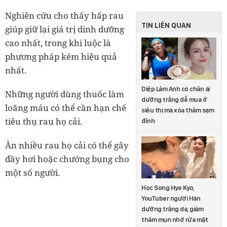
Nghiên cứu cho thấy hấp rau
TIN LIÊN QUAN
giúp giữ lại giá trị dinh dưỡng
cao nhất, trong khi luộc là
phương pháp kém hiệu quả
nhất.
Diệp Lâm Anh có chân ái
Những người dùng thuốc làm
dưỡng trắng dễ mua ở
loãng máu có thể cần hạn chế
siêu thị mà xóa thâm sạm
tiêu thụ rau họ cải.
đỉnh
Ăn nhiều rau họ cải có thể gây
đầy hơi hoặc chướng bụng cho
một số người.
Học Song Hye Kyo,
YouTuber người Hàn
dưỡng trắng da, giảm
thâm mụn nhờ rửa mặt