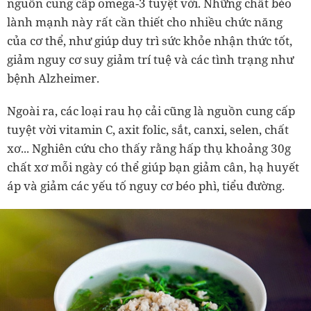
nguồn cung cấp omega-3 tuyệt vời. Những chất béo
lành mạnh này rất cần thiết cho nhiều chức năng
của cơ thể, như giúp duy trì sức khỏe nhận thức tốt,
giảm nguy cơ suy giảm trí tuệ và các tình trạng như
bệnh Alzheimer.
Ngoài ra, các loại rau họ cải cũng là nguồn cung cấp
tuyệt vời vitamin C, axit folic, sắt, canxi, selen, chất
xơ... Nghiên cứu cho thấy rằng hấp thụ khoảng 30g
chất xơ mỗi ngày có thể giúp bạn giảm cân, hạ huyết
áp và giảm các yếu tố nguy cơ béo phì, tiểu đường.