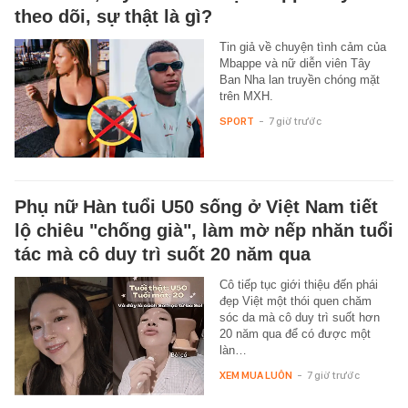
theo dõi, sự thật là gì?
Tin giả về chuyện tình cảm của
Mbappe và nữ diễn viên Tây
Ban Nha lan truyền chóng mặt
trên MXH.
SPORT
-
7 giờ trước
Phụ nữ Hàn tuổi U50 sống ở Việt Nam tiết
lộ chiêu "chống già", làm mờ nếp nhăn tuổi
tác mà cô duy trì suốt 20 năm qua
Cô tiếp tục giới thiệu đến phái
đẹp Việt một thói quen chăm
sóc da mà cô duy trì suốt hơn
20 năm qua để có được một
làn…
XEM MUA LUÔN
-
7 giờ trước