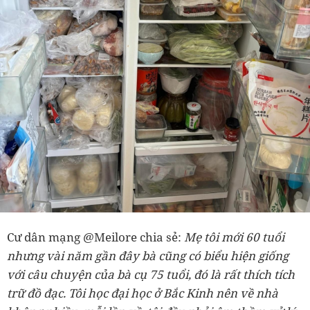
Cư dân mạng @Meilore chia sẻ:
Mẹ tôi mới 60 tuổi
nhưng vài năm gần đây bà cũng có biểu hiện giống
với câu chuyện của bà cụ 75 tuổi, đó là rất thích tích
trữ đồ đạc. Tôi học đại học ở Bắc Kinh nên về nhà