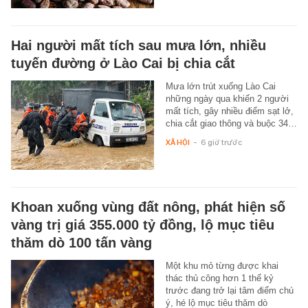
Hai người mất tích sau mưa lớn, nhiều
tuyến đường ở Lào Cai bị chia cắt
Mưa lớn trút xuống Lào Cai
những ngày qua khiến 2 người
mất tích, gây nhiều điểm sạt lở,
chia cắt giao thông và buộc 34…
XÃ HỘI
-
6 giờ trước
Khoan xuống vùng đất nông, phát hiện số
vàng trị giá 355.000 tỷ đồng, lộ mục tiêu
thăm dò 100 tấn vàng
Một khu mỏ từng được khai
thác thủ công hơn 1 thế kỷ
trước đang trở lại tâm điểm chú
ý, hé lộ mục tiêu thăm dò