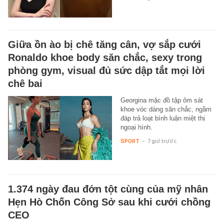
Giữa ồn ào bị chê tăng cân, vợ sắp cưới
Ronaldo khoe body săn chắc, sexy trong
phòng gym, visual đủ sức dập tắt mọi lời
chê bai
Georgina mặc đồ tập ôm sát
khoe vóc dáng săn chắc, ngầm
đáp trả loạt bình luận miệt thị
ngoại hình.
SPORT
-
7 giờ trước
1.374 ngày đau đớn tột cùng của mỹ nhân
Hẹn Hò Chốn Công Sở sau khi cưới chồng
CEO