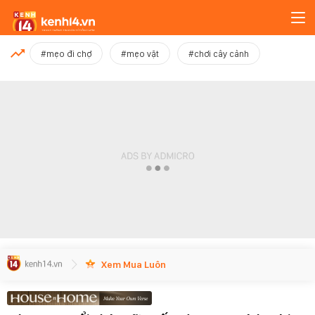
MỚI NHẤT
#mẹo đi chợ
#mẹo vặt
#chơi cây cảnh
Xem thêm
Xem Mua Luôn