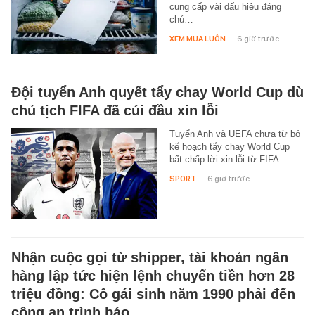
cung cấp vài dấu hiệu đáng
chú…
XEM MUA LUÔN
-
6 giờ trước
Đội tuyển Anh quyết tẩy chay World Cup dù
chủ tịch FIFA đã cúi đầu xin lỗi
Tuyển Anh và UEFA chưa từ bỏ
kế hoạch tẩy chay World Cup
bất chấp lời xin lỗi từ FIFA.
SPORT
-
6 giờ trước
Nhận cuộc gọi từ shipper, tài khoản ngân
hàng lập tức hiện lệnh chuyển tiền hơn 28
triệu đồng: Cô gái sinh năm 1990 phải đến
công an trình báo