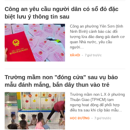
Công an yêu cầu người dân có sổ đỏ đặc
biệt lưu ý thông tin sau
Công an phường Yên Sơn (tỉnh
Ninh Bình) cảnh báo các đối
tượng lừa đảo đang giả danh cơ
quan Nhà nước, yêu cầu
người…
XÃ HỘI
-
7 giờ trước
Trường mầm non "đóng cửa" sau vụ bảo
mẫu đánh mắng, bắn dây thun vào trẻ
Trường mầm non L.X ở phường
Thuận Giao (TPHCM) tạm
ngưng hoạt động để phối hợp
điều tra sau khi clip bảo mẫu…
HỌC ĐƯỜNG
-
7 giờ trước