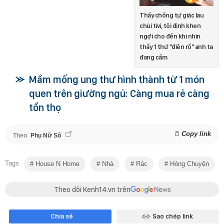
Thấy chồng tự giác lau
chùi tivi, tôi định khen
ngợi cho đến khi nhìn
thấy 1 thứ "điên rồ" anh ta
đang cầm
Mầm mống ung thư hình thành từ 1 món
quen trên giường ngủ: Càng mua rẻ càng
tổn thọ
Copy link
Theo
Phụ Nữ Số
Tags
House N Home
Nhà
Rác
Hóng Chuyện
Theo dõi Kenh14.vn trên
Chia sẻ
Sao chép link