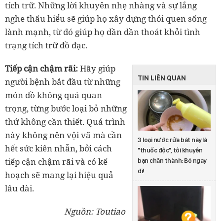
tích trữ. Những lời khuyên nhẹ nhàng và sự lắng
nghe thấu hiểu sẽ giúp họ xây dựng thói quen sống
lành mạnh, từ đó giúp họ dần dần thoát khỏi tình
trạng tích trữ đồ đạc.
Tiếp cận chậm rãi:
Hãy giúp
TIN LIÊN QUAN
người bệnh bắt đầu từ những
món đồ không quá quan
trọng, từng bước loại bỏ những
thứ không cần thiết. Quá trình
này không nên vội vã mà cần
3 loại nước rửa bát này là
hết sức kiên nhẫn, bởi cách
"thuốc độc", tôi khuyên
tiếp cận chậm rãi và có kế
bạn chân thành: Bỏ ngay
đi!
hoạch sẽ mang lại hiệu quả
lâu dài.
Nguồn: Toutiao