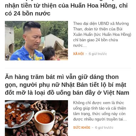
nhận tiền từ thiện của Huấn Hoa Hồng, chỉ
có 24 bồn nước
Theo đại diện UBND xã Mường
Than, đoàn từ thiện của Bùi
Xuân Huấn (tức Huấn Hoa Hồng)
chỉ bàn giao 24 bồn chứa
nước…
XÃ HỘI
-
6 giờ trước
Ăn hàng trăm bát mì vẫn giữ dáng thon
gọn, người phụ nữ Nhật Bản tiết lộ bí mật
đốt mỡ là loại đồ uống bán đầy ở Việt Nam
Không chỉ được xem là thức
uống giúp tỉnh táo và cải thiện
tâm trạng, thức uống này còn
được nhiều người truyền tai…
SỨC KHỎE
-
6 giờ trước