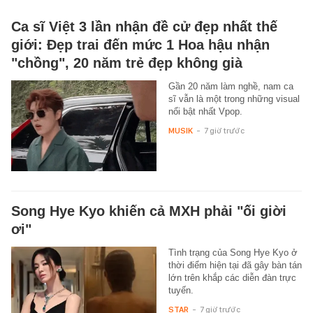
Ca sĩ Việt 3 lần nhận đề cử đẹp nhất thế
giới: Đẹp trai đến mức 1 Hoa hậu nhận
"chồng", 20 năm trẻ đẹp không già
Gần 20 năm làm nghề, nam ca
sĩ vẫn là một trong những visual
nổi bật nhất Vpop.
MUSIK
-
7 giờ trước
Song Hye Kyo khiến cả MXH phải "ối giời
ơi"
Tình trạng của Song Hye Kyo ở
thời điểm hiện tại đã gây bàn tán
lớn trên khắp các diễn đàn trực
tuyến.
STAR
-
7 giờ trước