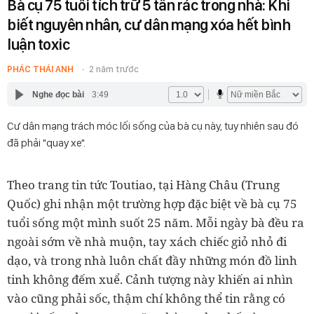
Bà cụ 75 tuổi tích trữ 5 tấn rác trong nhà: Khi
biết nguyên nhân, cư dân mạng xóa hết bình
luận toxic
PHÁC THÁI ANH
2 năm trước
Nghe đọc bài
3:49
Cư dân mạng trách móc lối sống của bà cụ này, tuy nhiên sau đó
đã phải "quay xe".
Theo trang tin tức Toutiao, tại Hàng Châu (Trung
Quốc) ghi nhận một trường hợp đặc biệt về bà cụ 75
tuổi sống một mình suốt 25 năm. Mỗi ngày bà đều ra
ngoài sớm về nhà muộn, tay xách chiếc giỏ nhỏ đi
dạo, và trong nhà luôn chất đầy những món đồ linh
tinh không đếm xuể. Cảnh tượng này khiến ai nhìn
vào cũng phải sốc, thậm chí không thể tin rằng có