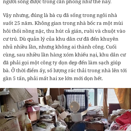
người sống được trong căn phòng như thế này.
Vậy nhưng, đúng là bà cụ đã sống trong ngôi nhà
suốt 25 năm. Không gian trong nhà bốc ra một mùi
hôi thối nồng nặc, thu hút cả gián, ruồi và chuột vào
cư trú. Dù quản lý của khu dân cư đã đến khuyên
nhủ nhiều lần, nhưng không ai thành công. Cuối
cùng, sau nhiều lần hàng xóm khiếu nại, khu dân cư
đã phải gọi một công ty dọn dẹp đến làm sạch giúp
bà. Ở thời điểm ấy, số lượng rác thải trong nhà lên tới
gần 5 tấn, phải mất hai xe lớn mới dọn hết.