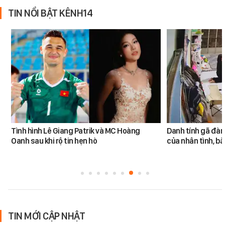
TIN NỔI BẬT KÊNH14
Tình hình Lê Giang Patrik và MC Hoàng
Danh tính gã đàn
Oanh sau khi rộ tin hẹn hò
của nhân tình, b
TIN MỚI CẬP NHẬT