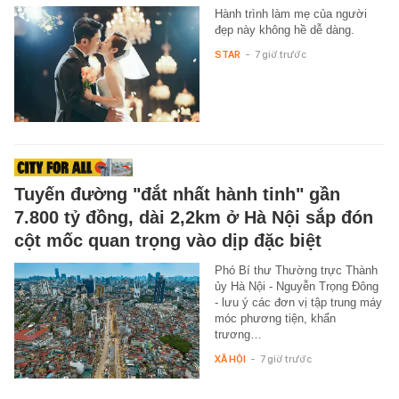
Hành trình làm mẹ của người
đẹp này không hề dễ dàng.
STAR
-
7 giờ trước
Tuyến đường "đắt nhất hành tinh" gần
7.800 tỷ đồng, dài 2,2km ở Hà Nội sắp đón
cột mốc quan trọng vào dịp đặc biệt
Phó Bí thư Thường trực Thành
ủy Hà Nội - Nguyễn Trọng Đông
- lưu ý các đơn vị tập trung máy
móc phương tiện, khẩn
trương…
XÃ HỘI
-
7 giờ trước