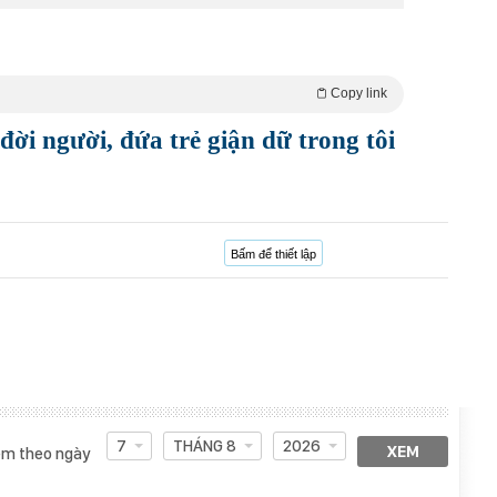
Copy link
đời người, đứa trẻ giận dữ trong tôi
Bấm để thiết lập
7
THÁNG 8
2026
XEM
m theo ngày