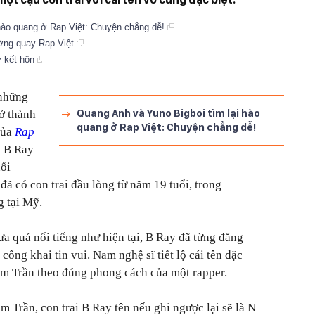
 hào quang ở Rap Việt: Chuyện chẳng dễ!
ường quay Rap Việt
ý kết hôn
 những
Quang Anh và Yuno Bigboi tìm lại hào
rở thành
quang ở Rap Việt: Chuyện chẳng dễ!
của
Rap
n B Ray
ổi
 đã có con trai đầu lòng từ năm 19 tuổi, trong
g tại Mỹ.
a quá nổi tiếng như hiện tại, B Ray đã từng đăng
 công khai tin vui. Nam nghệ sĩ tiết lộ cái tên đặc
am Trần theo đúng phong cách của một rapper.
m Trần, con trai B Ray tên nếu ghi ngược lại sẽ là N