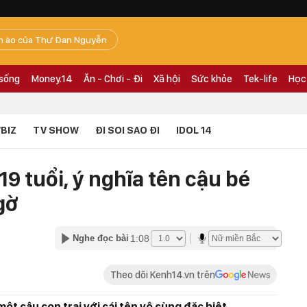
n ào của Thư Đan Nguyễn
 sống
Money.14
Ăn - Chơi - Đi
Xã hội
Sức khỏe
Tek-life
Học
BIZ
TV SHOW
ĐI SOI SAO ĐI
IDOL 14
9 tuổi, ý nghĩa tên cậu bé
gờ
1:08
Nghe đọc bài
Theo dõi Kenh14.vn trên
 một cậu con trai với cái tên vô cùng đặc biệt.