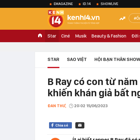
EMAGAZINE
ID.14
SHOWLIVE
Ồ
Star
Ciné
Musik
Beauty & Fashion
Đời
STAR
SAO VIỆT
HỘI BẠN THÂN SHOW
B Ray có con từ năm 1
khiến khán giả bất n
ĐAN THƯ,
20:02 15/06/2023
Chia sẻ
Ít ai biết rapper B Ray đã có