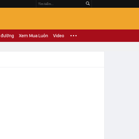
 đường
Xem Mua Luôn
Video