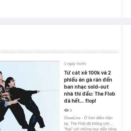
1 ngày trước
Từ cát xê 100k và 2
phiếu ăn gà rán đến
ban nhạc sold-out
nhà thi đấu: The Flob
đã hết… flop!
0
ShowLive · Ở thời điểm hiện
tại, The Flob đã không còn…
“flop” với những tour diễn riêng