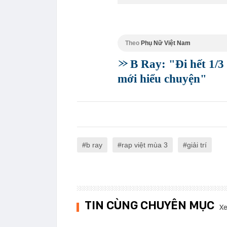
Theo
Phụ Nữ Việt Nam
B Ray: "Đi hết 1/3 
mới hiểu chuyện"
b ray
rap việt mùa 3
giải trí
TIN CÙNG CHUYÊN MỤC
Xe