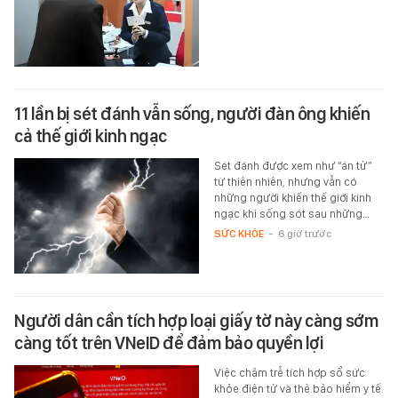
11 lần bị sét đánh vẫn sống, người đàn ông khiến
cả thế giới kinh ngạc
Sét đánh được xem như “án tử”
từ thiên nhiên, nhưng vẫn có
những người khiến thế giới kinh
ngạc khi sống sót sau những…
SỨC KHỎE
-
6 giờ trước
Người dân cần tích hợp loại giấy tờ này càng sớm
càng tốt trên VNeID để đảm bảo quyền lợi
Việc chậm trễ tích hợp sổ sức
khỏe điện tử và thẻ bảo hiểm y tế