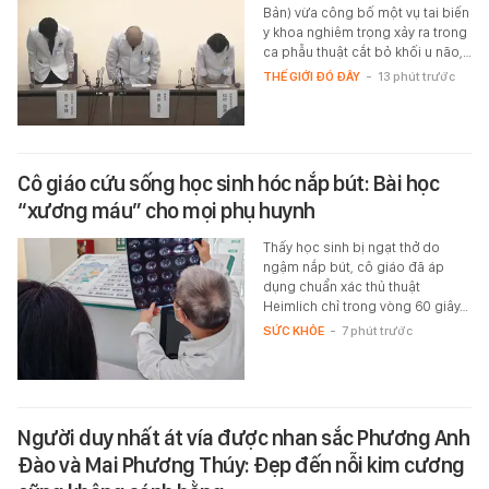
Bản) vừa công bố một vụ tai biến
y khoa nghiêm trọng xảy ra trong
ca phẫu thuật cắt bỏ khối u não,…
THẾ GIỚI ĐÓ ĐÂY
-
13 phút trước
Cô giáo cứu sống học sinh hóc nắp bút: Bài học
“xương máu” cho mọi phụ huynh
Thấy học sinh bị ngạt thở do
ngậm nắp bút, cô giáo đã áp
dụng chuẩn xác thủ thuật
Heimlich chỉ trong vòng 60 giây…
SỨC KHỎE
-
7 phút trước
Người duy nhất át vía được nhan sắc Phương Anh
Đào và Mai Phương Thúy: Đẹp đến nỗi kim cương