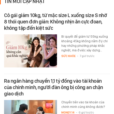
TIN MỚI CẬP NHẬT
Cô gái giảm 10kg, từ mặc size L xuống size S nhờ
8 thói quen đơn giản: Không nhịn ăn cực đoan,
không tập đến kiệt sức
Bí quyết để giảm từ 55kg xuống
khoảng 45kg không nằm ở ý chí
hay những phương pháp khắc
nghiệt, mà ở việc xây dựng…
SỨC KHỎE
-
7 giờ trước
Ra ngân hàng chuyển 1,1 tỷ đồng vào tài khoản
của chính mình, người đàn ông bị công an chặn
giao dịch
Chuyển tiền vào tài khoản của
chính mình cũng không được?
MONEY.14
-
6 giờ trước