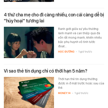
4 thứ cha mẹ cho đi càng nhiều, con cái càng dễ bị
"hủy hoại" tương lai
Ranh giới giữa sự yêu thương
lành mạnh và can thiệp quá đà
vốn rất mong manh, khiến nhiều
bậc phụ huynh vô tình tước
đoạt…
HỌC ĐƯỜNG
-
1 giờ trước
Vì sao thẻ tín dụng chỉ có thời hạn 5 năm?
Thời hạn thẻ tín dụng thường
được in ở mặt trước hoặc sau của
thẻ.
MONEY.14
-
1 giờ trước