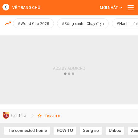
VỀ TRANG CHỦ
MỚI NHẤT
MỚI NHẤT
#World Cup 2026
#Sống xanh - Chạy điện
#Hành chính
Xem thêm
Tek-life
The connected home
HOW-TO
Sống số
Unbox
Xem