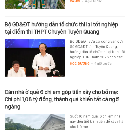
XÃ HỘI
-
4 giờ trước
Bộ GD&ĐT hướng dẫn tổ chức thi lại tốt nghiệp
tại điểm thi THPT Chuyên Tuyên Quang
Bộ GD&ĐT vừa có công văn gửi
Sở GD&ĐT tỉnh Tuyên Quang,
hướng dẫn tổ chức thi lại kì thi tốt
nghiệp THPT năm 2026 cho các…
HỌC ĐƯỜNG
-
4 giờ trước
Căn nhà ở quê 6 chị em góp tiền xây cho bố mẹ:
Chi phí 1,08 tỷ đồng, thành quả khiến tất cả ngỡ
ngàng
Suốt 10 năm qua, 6 chị em nhà
này đều tiết kiệm tiền để xây nhà
cho bố mẹ.