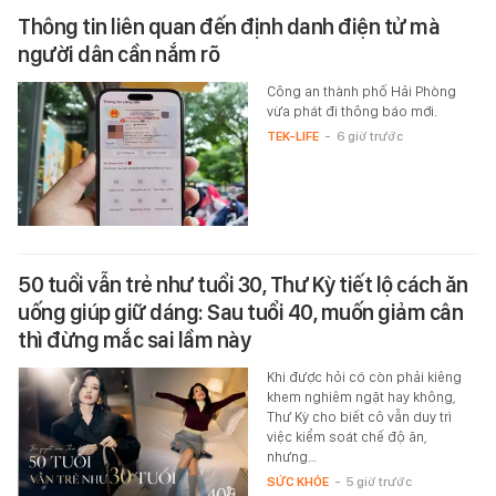
Thông tin liên quan đến định danh điện tử mà
người dân cần nắm rõ
Công an thành phố Hải Phòng
vừa phát đi thông báo mới.
TEK-LIFE
-
6 giờ trước
50 tuổi vẫn trẻ như tuổi 30, Thư Kỳ tiết lộ cách ăn
uống giúp giữ dáng: Sau tuổi 40, muốn giảm cân
thì đừng mắc sai lầm này
Khi được hỏi có còn phải kiêng
khem nghiêm ngặt hay không,
Thư Kỳ cho biết cô vẫn duy trì
việc kiểm soát chế độ ăn,
nhưng…
SỨC KHỎE
-
5 giờ trước