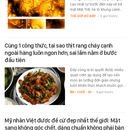
cao nhất từ trước đến nay về bề
mặt Mặt Trời, hé lộ khung cảnh…
THẾ GIỚI ĐÓ ĐÂY
-
5 giờ trước
Cùng 1 công thức, tại sao thịt rang cháy cạnh
ngoài hàng luôn ngon hơn, sai lầm nằm ở bước
đầu tiên
Đây cũng là bí quyết được nhiều
quán cơm áp dụng để tạo nên
món ăn tưởng đơn giản nhưng
luôn khiến thực khách muốn gọi…
ĂN - CHƠI - ĐI
-
4 giờ trước
Mỹ nhân Việt được đề cử đẹp nhất thế giới: Mặt
sang không góc chết, dáng chuẩn không phải bàn