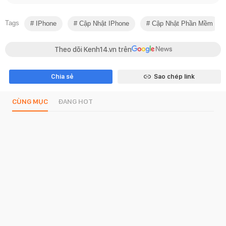
Tags
IPhone
Cập Nhật IPhone
Cập Nhật Phần Mềm
Theo dõi Kenh14.vn trên
Chia sẻ
Sao chép link
CÙNG MỤC
ĐANG HOT