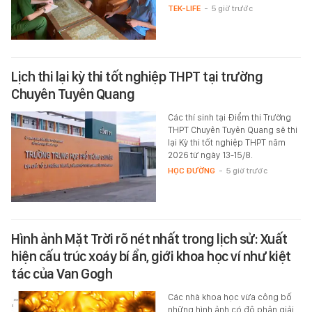
TEK-LIFE
-
5 giờ trước
Lịch thi lại kỳ thi tốt nghiệp THPT tại trường
Chuyên Tuyên Quang
Các thí sinh tại Điểm thi Trường
THPT Chuyên Tuyên Quang sẽ thi
lại Kỳ thi tốt nghiệp THPT năm
2026 từ ngày 13-15/8.
HỌC ĐƯỜNG
-
5 giờ trước
Hình ảnh Mặt Trời rõ nét nhất trong lịch sử: Xuất
hiện cấu trúc xoáy bí ẩn, giới khoa học ví như kiệt
tác của Van Gogh
Các nhà khoa học vừa công bố
những hình ảnh có độ phân giải