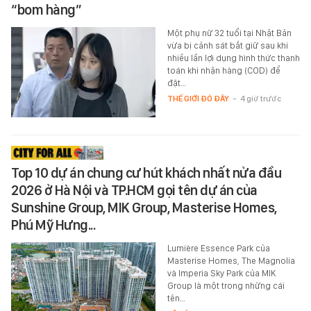
“bom hàng”
Một phụ nữ 32 tuổi tại Nhật Bản
vừa bị cảnh sát bắt giữ sau khi
nhiều lần lợi dụng hình thức thanh
toán khi nhận hàng (COD) để
đặt…
THẾ GIỚI ĐÓ ĐÂY
-
4 giờ trước
Top 10 dự án chung cư hút khách nhất nửa đầu
2026 ở Hà Nội và TP.HCM gọi tên dự án của
Sunshine Group, MIK Group, Masterise Homes,
Phú Mỹ Hưng...
Lumière Essence Park của
Masterise Homes, The Magnolia
và Imperia Sky Park của MIK
Group là một trong những cái
tên…