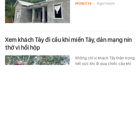
MONEY.14
-
4 giờ trước
Xem khách Tây đi cầu khỉ miền Tây, dân mạng nín
thở vì hồi hộp
Không chỉ vị khách Tây thận trọng
hết sức khi đi qua chiếc cầu khỉ
làm bằng 2 thanh tre ở miền Tây,
người xem clip cũng nín thở vì
hồi…
ĂN - CHƠI - ĐI
-
3 giờ trước
Tạm giữ hình sự đối tượng đạp ngã người đàn
ông đang chạy xe máy ở Đắk Lắk
Liên quan vụ người đàn ông đạp
ngã người đi xe máy giữa đường