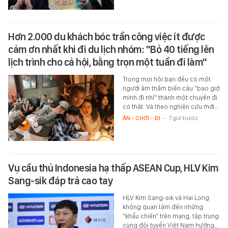
Hơn 2.000 du khách bóc trần công việc ít được
cảm ơn nhất khi đi du lịch nhóm: "Bỏ 40 tiếng lên
lịch trình cho cả hội, bằng trọn một tuần đi làm"
Trong mọi hội bạn đều có một
người âm thầm biến câu "bao giờ
mình đi nhỉ" thành một chuyến đi
có thật. Và theo nghiên cứu mới…
ĂN - CHƠI - ĐI
-
7 giờ trước
Vụ cầu thủ Indonesia hạ thấp ASEAN Cup, HLV Kim
Sang-sik đáp trả cao tay
HLV Kim Sang-sik và Hai Long
không quan tâm đến những
"khẩu chiến" trên mạng, tập trung
cùng đội tuyển Việt Nam hướng…