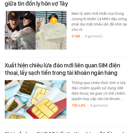
giữa tin đồn ly hôn vợ Tây
Màn lộ diện mới nhất của Song
Joong Ki khiến cả MXH dậy sóng,
phải dụi mắt nhiều lần để nhìn lại
cho rõ.
STAR
-
6 giờ trước
Xuất hiện chiêu lừa đảo mới liên quan SIM điện
thoại, lấy sạch tiền trong tài khoản ngân hàng
Thông qua chiêu thức tinh vi lừa
đảo chiếm quyền sử dụng SIM
điện thoại, kẻ gian có thể chiếm
quyền truy cập vào tài khoản…
TEK-LIFE
-
6 giờ trước