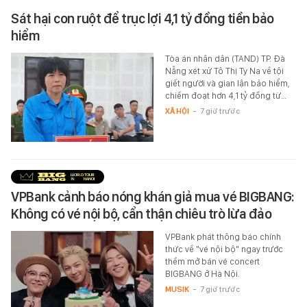
Sát hại con ruột để trục lợi 4,1 tỷ đồng tiền bảo
hiểm
Tòa án nhân dân (TAND) TP. Đà
Nẵng xét xử Tô Thị Ty Na về tội
giết người và gian lận bảo hiểm,
chiếm đoạt hơn 4,1 tỷ đồng từ…
XÃ HỘI
-
7 giờ trước
VPBank cảnh báo nóng khán giả mua vé BIGBANG:
Không có vé nội bộ, cẩn thận chiêu trò lừa đảo
VPBank phát thông báo chính
thức về "vé nội bộ" ngay trước
thềm mở bán vé concert
BIGBANG ở Hà Nội.
MUSIK
-
7 giờ trước