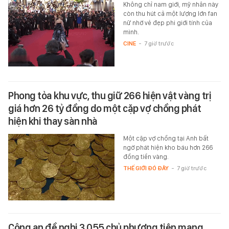
Không chỉ nam giới, mỹ nhân này
còn thu hút cả một lượng lớn fan
nữ nhờ vẻ đẹp phi giới tính của
mình.
CINE
-
7 giờ trước
Phong tỏa khu vực, thu giữ 266 hiện vật vàng trị
giá hơn 26 tỷ đồng do một cặp vợ chồng phát
hiện khi thay sàn nhà
Một cặp vợ chồng tại Anh bất
ngờ phát hiện kho báu hơn 266
đồng tiền vàng.
THẾ GIỚI ĐÓ ĐÂY
-
7 giờ trước
Công an đề nghị 3.055 chủ phương tiện mang