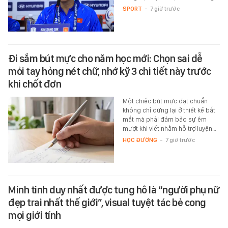
SPORT
-
7 giờ trước
Đi sắm bút mực cho năm học mới: Chọn sai dễ
mỏi tay hỏng nét chữ, nhớ kỹ 3 chi tiết này trước
khi chốt đơn
Một chiếc bút mực đạt chuẩn
không chỉ dừng lại ở thiết kế bắt
mắt mà phải đảm bảo sự êm
mượt khi viết nhằm hỗ trợ luyện…
HỌC ĐƯỜNG
-
7 giờ trước
Minh tinh duy nhất được tung hô là “người phụ nữ
đẹp trai nhất thế giới”, visual tuyệt tác bẻ cong
mọi giới tính