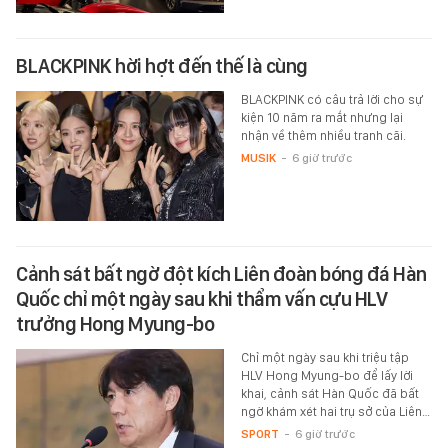
BLACKPINK hời hợt đến thế là cùng
BLACKPINK có câu trả lời cho sự
kiện 10 năm ra mắt nhưng lại
nhận về thêm nhiều tranh cãi.
MUSIK
-
6 giờ trước
Cảnh sát bất ngờ đột kích Liên đoàn bóng đá Hàn
Quốc chỉ một ngày sau khi thẩm vấn cựu HLV
trưởng Hong Myung-bo
Chỉ một ngày sau khi triệu tập
HLV Hong Myung-bo để lấy lời
khai, cảnh sát Hàn Quốc đã bất
ngờ khám xét hai trụ sở của Liên…
SPORT
-
6 giờ trước