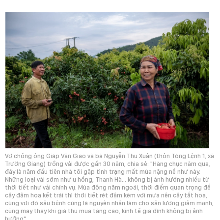
Vợ chồng ông Giáp Văn Giao và bà Nguyễn Thu Xuân (thôn Tòng Lệnh 1, xã
Trường Giang) trồng vải được gần 30 năm, chia sẻ: "Hàng chục năm qua,
đây là năm đầu tiên nhà tôi gặp tình trạng mất mùa nặng nề như này.
Những loại vải sớm như u hồng, Thanh Hà... không bị ảnh hưởng nhiều từ
thời tiết như vải chính vụ. Mùa đông năm ngoái, thời điểm quan trọng để
cây đâm hoa kết trái thì thời tiết rét đậm kèm với mưa nên cây tắt hoa,
cùng với đó sâu bệnh cũng là nguyên nhân làm cho sản lượng giảm mạnh,
cũng may thay khi giá thu mua tăng cao, kinh tế gia đình không bị ảnh
hưởng".