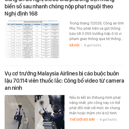
biển số sau nhanh chóng nộp phạt nguội theo
Nghị định 168
Trong tháng 7/2026, Công an tỉnh
Phú Thọ phát hiện và gửi thông
báo tới 3.055 trường hợp ô tô vi
phạm giao thông qua hệ thống…
XÃ HỘI
-
6 giờ trước
Vụ cơ trưởng Malaysia Airlines bị cáo buộc buôn
lậu 70.114 viên thuốc lắc: Công bố video từ camera
an ninh
Nếu bị kết án ở khung hình phạt
nặng nhất, phi công này có thể
phải đối mặt với mức án chung
thân hoặc thậm chí là tử hình.
THẾ GIỚI ĐÓ ĐÂY
-
6 giờ trước