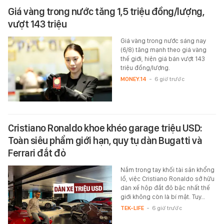
Giá vàng trong nước tăng 1,5 triệu đồng/lượng,
vượt 143 triệu
Giá vàng trong nước sáng nay
(6/8) tăng mạnh theo giá vàng
thế giới, hiện giá bán vượt 143
triệu đồng/lượng.
MONEY.14
-
6 giờ trước
Cristiano Ronaldo khoe khéo garage triệu USD:
Toàn siêu phẩm giới hạn, quy tụ dàn Bugatti và
Ferrari đắt đỏ
Nắm trong tay khối tài sản khổng
lồ, việc Cristiano Ronaldo sở hữu
dàn xế hộp đắt đỏ bậc nhất thế
giới không còn là bí mật. Tuy…
TEK-LIFE
-
6 giờ trước