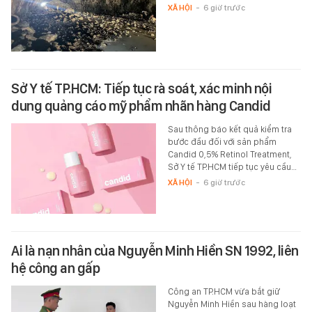
XÃ HỘI
-
6 giờ trước
Sở Y tế TP.HCM: Tiếp tục rà soát, xác minh nội
dung quảng cáo mỹ phẩm nhãn hàng Candid
Sau thông báo kết quả kiểm tra
bước đầu đối với sản phẩm
Candid 0,5% Retinol Treatment,
Sở Y tế TP.HCM tiếp tục yêu cầu…
XÃ HỘI
-
6 giờ trước
Ai là nạn nhân của Nguyễn Minh Hiền SN 1992, liên
hệ công an gấp
Công an TP.HCM vừa bắt giữ
Nguyễn Minh Hiền sau hàng loạt