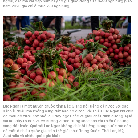
ngoái, các mã vải đẹp năm nay có giá giao động từ 50-58 nghìn/kg (vào
năm 2023 giá chỉ ở mức 7-9 nghìn/kg).
Lục Ngạn là một huyện thuộc tỉnh Bắc Giang nổi tiếng cả nước với đặc
sản vải thiều mà không vùng đất nào có được. Vải thiều Lục Ngạn khi chín
có màu đỏ tươi, hạt nhỏ, cùi dày, ngọt sắc và giàu chất dinh dưỡng. Quả
vải nơi đây to hơn và có hương vị đặc trưng khác hẳn vải thiều ở những
vùng đất khác. Quả vải Lục Ngạn không chỉ nổi tiếng trong nước mà còn
có mặt ở nhiều quốc gia trên thế giới như: Trung Quốc, Thái Lan, Mỹ,
Australia và nhiều quốc gia khác.