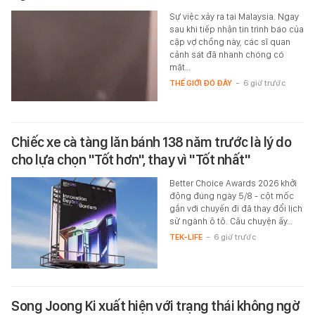
Sự việc xảy ra tại Malaysia. Ngay
sau khi tiếp nhận tin trình báo của
cặp vợ chồng này, các sĩ quan
cảnh sát đã nhanh chóng có
mặt…
THẾ GIỚI ĐÓ ĐÂY
-
6 giờ trước
Chiếc xe cà tàng lăn bánh 138 năm trước là lý do
cho lựa chọn "Tốt hơn", thay vì "Tốt nhất"
Better Choice Awards 2026 khởi
động đúng ngày 5/8 - cột mốc
gắn với chuyến đi đã thay đổi lịch
sử ngành ô tô. Câu chuyện ấy…
TEK-LIFE
-
6 giờ trước
Song Joong Ki xuất hiện với trạng thái không ngờ