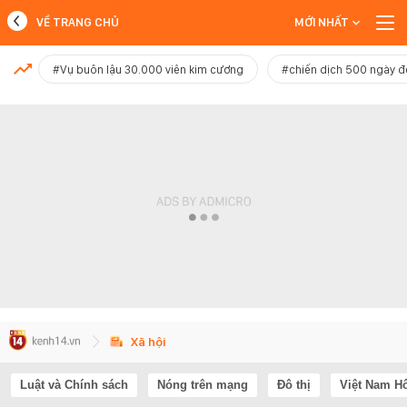
VỀ TRANG CHỦ
MỚI NHẤT
MỚI NHẤT
#Vụ buôn lậu 30.000 viên kim cương
#chiến dịch 500 ngày 
Xem thêm
Xã hội
Luật và Chính sách
Nóng trên mạng
Đô thị
Việt Nam H