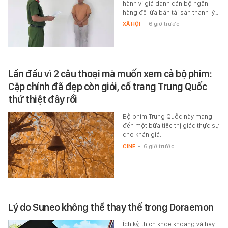
hành vi giả danh cán bộ ngân
hàng để lừa bán tài sản thanh lý…
XÃ HỘI
-
6 giờ trước
Lần đầu vì 2 câu thoại mà muốn xem cả bộ phim:
Cặp chính đã đẹp còn giỏi, cổ trang Trung Quốc
thứ thiệt đây rồi
Bộ phim Trung Quốc này mang
đến một bữa tiệc thị giác thực sự
cho khán giả.
CINE
-
6 giờ trước
Lý do Suneo không thể thay thế trong Doraemon
Ích kỷ, thích khoe khoang và hay