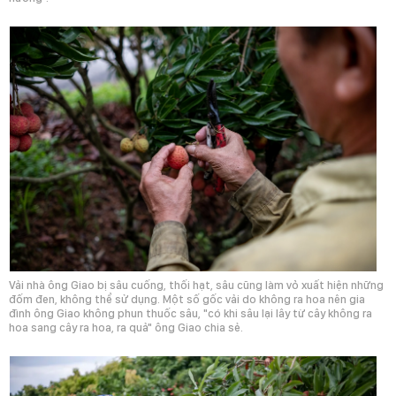
Vải nhà ông Giao bị sâu cuống, thối hạt, sâu cũng làm vỏ xuất hiện những
đốm đen, không thể sử dụng. Một số gốc vải do không ra hoa nên gia
đình ông Giao không phun thuốc sâu, "có khi sâu lại lây từ cây không ra
hoa sang cây ra hoa, ra quả" ông Giao chia sẻ.