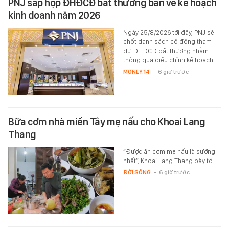
PNJ sắp họp ĐHĐCĐ bất thường bàn về kế hoạch
kinh doanh năm 2026
Ngày 25/8/2026 tới đây, PNJ sẽ
chốt danh sách cổ đông tham
dự ĐHĐCĐ bất thường nhằm
thông qua điều chỉnh kế hoạch…
MONEY.14
-
6 giờ trước
Bữa cơm nhà miền Tây mẹ nấu cho Khoai Lang
Thang
“Được ăn cơm mẹ nấu là sướng
nhất”, Khoai Lang Thang bày tỏ.
ĐỜI SỐNG
-
6 giờ trước