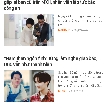
gặp lại bạn cũ trên MXH, nhân viên lập tức báo
công an
Ngay cả khi công an xuất hiện,
chị vẫn không tin mình bị bạn cũ
lừa.
MONEY.14
-
7 giờ trước
"Nam thần ngôn tình" từng làm nghề giao báo,
U60 vẫn như thanh niên
Sau hơn 30 năm hoạt động trong
lĩnh vực giải trí, ở tuổi 52, Chung
Hán Lương vẫn được xem là một
trong những nam thần nổi bật,…
STAR
-
7 giờ trước