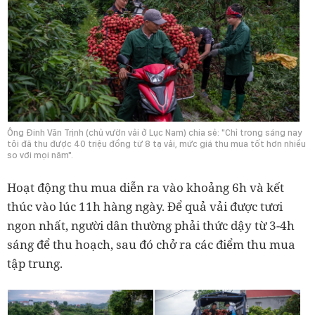
Ông Đinh Văn Trịnh (chủ vườn vải ở Lục Nam) chia sẻ: "Chỉ trong sáng nay
tôi đã thu được 40 triệu đồng từ 8 tạ vải, mức giá thu mua tốt hơn nhiều
so với mọi năm".
Hoạt động thu mua diễn ra vào khoảng 6h và kết
thúc vào lúc 11h hàng ngày. Để quả vải được tươi
ngon nhất, người dân thường phải thức dậy từ 3-4h
sáng để thu hoạch, sau đó chở ra các điểm thu mua
tập trung.