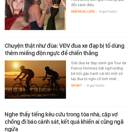
đỗi sành điệu.
XEM MUA LUÔN
-
6 giờ trước
Chuyện thật như đùa: VĐV đua xe đạp bị tố dùng
thêm miếng độn ngực để chiến thắng
Giải đua xe đạp danh giá Tour de
France Femmes bất ngờ vướng
bê bối gây tranh cãi khi một số
tay đua bị nghi cố tình nhét…
SPORT
-
6 giờ trước
Nghe thấy tiếng kêu cứu trong tòa nhà, cặp vợ
chồng đi báo cảnh sát, kết quả khiến ai cũng ngã
ngửa