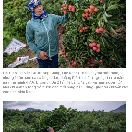
Chị Giáp Thi Vân (xã Trường Giang, Lục Ngạn) :"năm nay vải mất mùa,
nhưng 1 tấn năm nay bán giá được bằng 5,6 tấn năm ngoái, tính ra năm
nay nhà mình được khoảng hơn 2 tấn, là bằng 12 tấn vải năm ngoái rồi",
nhà chị Vân thường đổ buôn cho mối hàng bên Trung Quốc và chuyển vào
các tỉnh phía Nam.