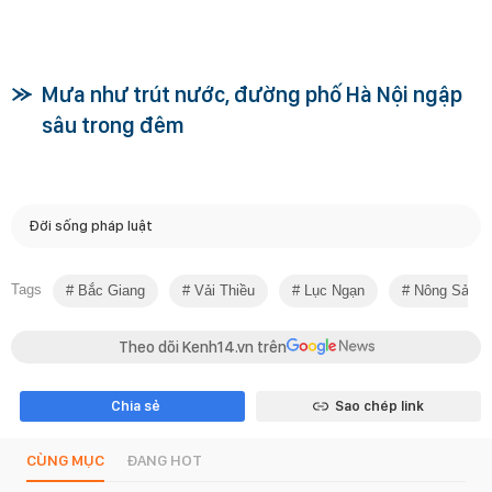
Mưa như trút nước, đường phố Hà Nội ngập
sâu trong đêm
Đời sống pháp luật
Tags
Bắc Giang
Vải Thiều
Lục Ngạn
Nông Sản
Theo dõi Kenh14.vn trên
Chia sẻ
Sao chép link
CÙNG MỤC
ĐANG HOT