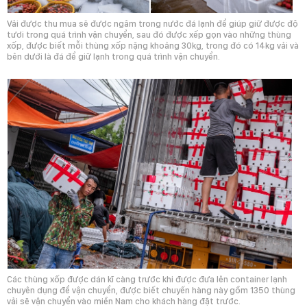
Vải được thu mua sẽ được ngâm trong nước đá lạnh để giúp giữ được độ
tươi trong quá trình vận chuyển, sau đó được xếp gọn vào những thùng
xốp, được biết mỗi thùng xốp nặng khoảng 30kg, trong đó có 14kg vải và
bên dưới là đá để giữ lạnh trong quá trình vận chuyển.
Các thùng xốp được dán kĩ càng trước khi được đưa lên container lạnh
chuyên dụng để vận chuyển, được biết chuyến hàng này gồm 1350 thùng
vải sẽ vận chuyển vào miền Nam cho khách hàng đặt trước.