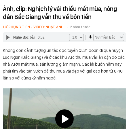
Ảnh, clip: Nghịch lý vải thiều mất mùa, nông
dân Bắc Giang vẫn thu về bộn tiền
LỮ PHỤNG TIÊN - VIDEO: NHẬT ANH
2 năm trước
Nghe đọc bài
0:52
Không còn cảnh tượng ùn tắc dọc tuyến QL31 đoạn đi qua huyện
Lục Ngạn (Bắc Giang) và ở các khu vực thu mua vải lân cận do các
nhà vườn mất mùa, sản lượng giảm mạnh. Các lái buôn năm nay
phải tìm vào tận vườn để thu mua vải đẹp với giá cao hơn từ 8-10
lần so với cùng kỳ năm ngoái.