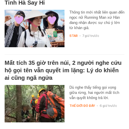
Tinh Hà Say Hi
Thông tin mới nhất liên quan đến
ngọc nữ Running Man xứ Hàn
đang nhận được sự chú ý lớn
từ khán giả.
STAR
-
7 giờ trước
Mất tích 35 giờ trên núi, 2 người nghe cứu
hộ gọi tên vẫn quyết im lặng: Lý do khiến
ai cũng ngã ngửa
Dù nghe thấy tiếng gọi vọng
giữa rừng, hai người mất tích
vẫn quyết không trả lời.
THẾ GIỚI ĐÓ ĐÂY
-
6 giờ trước