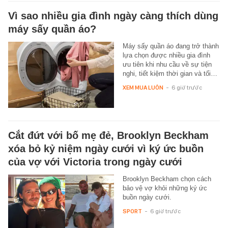
Vì sao nhiều gia đình ngày càng thích dùng
máy sấy quần áo?
Máy sấy quần áo đang trở thành
lựa chọn được nhiều gia đình
ưu tiên khi nhu cầu về sự tiện
nghi, tiết kiệm thời gian và tối…
XEM MUA LUÔN
-
6 giờ trước
Cắt đứt với bố mẹ đẻ, Brooklyn Beckham
xóa bỏ kỷ niệm ngày cưới vì ký ức buồn
của vợ với Victoria trong ngày cưới
Brooklyn Beckham chọn cách
bảo vệ vợ khỏi những ký ức
buồn ngày cưới.
SPORT
-
6 giờ trước