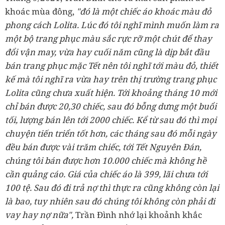
khoác mùa đông,
"đó là một chiếc áo khoác màu đỏ
phong cách Lolita. Lúc đó tôi nghĩ mình muốn làm ra
một bộ trang phục màu sắc rực rỡ một chút để thay
đổi vận may, vừa hay cuối năm cũng là dịp bắt đầu
bán trang phục mặc Tết nên tôi nghĩ tới màu đỏ, thiết
kế mà tôi nghĩ ra vừa hay trên thị trường trang phục
Lolita cũng chưa xuất hiện. Tới khoảng tháng 10 mới
chỉ bán được 20,30 chiếc, sau đó bỗng dưng một buổi
tối, lượng bán lên tới 2000 chiếc. Kể từ sau đó thì mọi
chuyện tiến triển tốt hơn, các tháng sau đó mỗi ngày
đều bán được vài trăm chiếc, tới Tết Nguyên Đán,
chúng tôi bán được hơn 10.000 chiếc mà không hề
cần quảng cáo. Giá của chiếc áo là 399, lãi chưa tới
100 tệ. Sau đó đi trả nợ thì thực ra cũng không còn lại
là bao, tuy nhiên sau đó chúng tôi không còn phải đi
vay hay nợ nữa",
Trần Đình nhớ lại khoảnh khắc