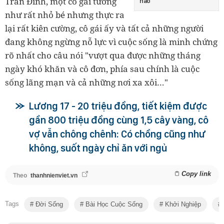
Trần Đình, một cô gái tưởng
nào
như rất nhỏ bé nhưng thực ra
lại rất kiên cường, cô gái ấy và tất cả những người
đang không ngừng nỗ lực vì cuộc sống là minh chứng
rõ nhất cho câu nói "vượt qua được những tháng
ngày khó khăn và cô đơn, phía sau chính là cuộc
sống lãng mạn và cả những nơi xa xôi…"
Lương 17 - 20 triệu đồng, tiết kiệm được
gần 800 triệu đồng cùng 1,5 cây vàng, cô
vợ vẫn chông chênh: Có chồng cũng như
không, suốt ngày chỉ ăn với ngủ
Copy link
Theo
thanhnienviet.vn
Tags
Đời Sống
Bài Học Cuộc Sống
Khởi Nghiệp