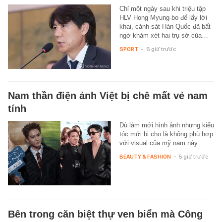
Chỉ một ngày sau khi triệu tập
HLV Hong Myung-bo để lấy lời
khai, cảnh sát Hàn Quốc đã bất
ngờ khám xét hai trụ sở của…
SPORT
-
6 giờ trước
Nam thần điện ảnh Việt bị chê mất vẻ nam
tính
Dù làm mới hình ảnh nhưng kiểu
tóc mới bị cho là không phù hợp
với visual của mỹ nam này.
BEAUTY & FASHION
-
5 giờ trước
Bên trong căn biệt thự ven biển mà Công