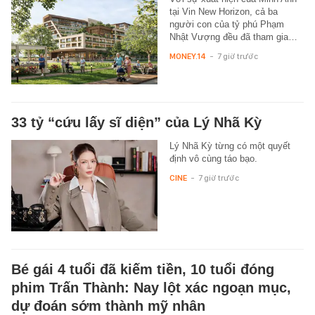
tại Vin New Horizon, cả ba
người con của tỷ phú Phạm
Nhật Vượng đều đã tham gia…
MONEY.14
-
7 giờ trước
33 tỷ “cứu lấy sĩ diện” của Lý Nhã Kỳ
Lý Nhã Kỳ từng có một quyết
định vô cùng táo bạo.
CINE
-
7 giờ trước
Bé gái 4 tuổi đã kiếm tiền, 10 tuổi đóng
phim Trấn Thành: Nay lột xác ngoạn mục,
dự đoán sớm thành mỹ nhân