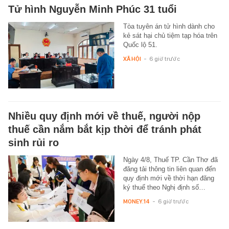
Tử hình Nguyễn Minh Phúc 31 tuổi
Tòa tuyên án tử hình dành cho
kẻ sát hại chủ tiệm tạp hóa trên
Quốc lộ 51.
XÃ HỘI
-
6 giờ trước
Nhiều quy định mới về thuế, người nộp
thuế cần nắm bắt kịp thời để tránh phát
sinh rủi ro
Ngày 4/8, Thuế TP. Cần Thơ đã
đăng tải thông tin liên quan đến
quy định mới về thời hạn đăng
ký thuế theo Nghị định số…
MONEY.14
-
6 giờ trước