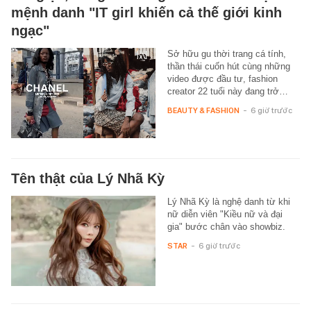
mệnh danh "IT girl khiến cả thế giới kinh
ngạc"
Sở hữu gu thời trang cá tính,
thần thái cuốn hút cùng những
video được đầu tư, fashion
creator 22 tuổi này đang trở…
BEAUTY & FASHION
-
6 giờ trước
Tên thật của Lý Nhã Kỳ
Lý Nhã Kỳ là nghệ danh từ khi
nữ diễn viên "Kiều nữ và đại
gia" bước chân vào showbiz.
STAR
-
6 giờ trước