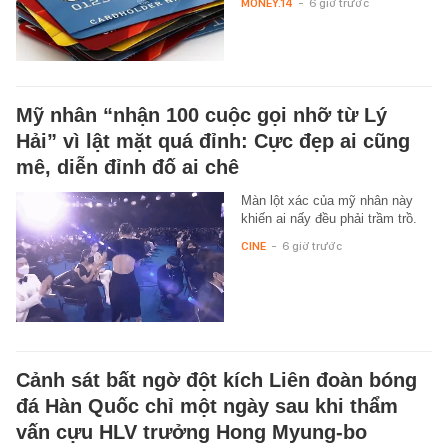
MONEY.14
-
6 giờ trước
Mỹ nhân “nhận 100 cuộc gọi nhỡ từ Lý
Hải” vì lật mặt quá đỉnh: Cực đẹp ai cũng
mê, diễn đỉnh đố ai chê
Màn lột xác của mỹ nhân này
khiến ai nấy đều phải trầm trồ.
CINE
-
6 giờ trước
Cảnh sát bất ngờ đột kích Liên đoàn bóng
đá Hàn Quốc chỉ một ngày sau khi thẩm
vấn cựu HLV trưởng Hong Myung-bo