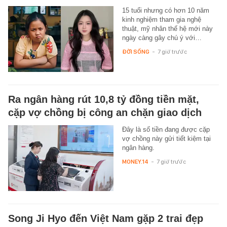
15 tuổi nhưng có hơn 10 năm
kinh nghiệm tham gia nghệ
thuật, mỹ nhân thế hệ mới này
ngày càng gây chú ý với…
ĐỜI SỐNG
-
7 giờ trước
Ra ngân hàng rút 10,8 tỷ đồng tiền mặt,
cặp vợ chồng bị công an chặn giao dịch
Đây là số tiền đang được cặp
vợ chồng này gửi tiết kiệm tại
ngân hàng.
MONEY.14
-
7 giờ trước
Song Ji Hyo đến Việt Nam gặp 2 trai đẹp