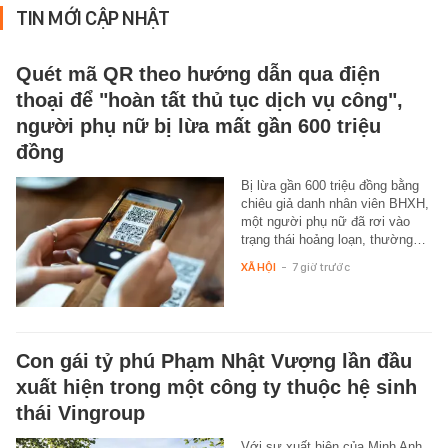
TIN MỚI CẬP NHẬT
Quét mã QR theo hướng dẫn qua điện
thoại để "hoàn tất thủ tục dịch vụ công",
người phụ nữ bị lừa mất gần 600 triệu
đồng
Bị lừa gần 600 triệu đồng bằng
chiêu giả danh nhân viên BHXH,
một người phụ nữ đã rơi vào
trạng thái hoảng loạn, thường…
XÃ HỘI
-
7 giờ trước
Con gái tỷ phú Phạm Nhật Vượng lần đầu
xuất hiện trong một công ty thuộc hệ sinh
thái Vingroup
Với sự xuất hiện của Minh Anh