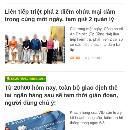
Liên tiếp triệt phá 2 điểm chứa mại dâm
trong cùng một ngày, tạm giữ 2 quản lý
Chỉ trong một ngày, Công an xã
An Phước (Tp.Đồng Nai) liên
tiếp kiểm tra, phát hiện 2 cơ sở
có dấu hiệu chứa mại dâm tại
ấp…
XÃ HỘI
-
6 giờ trước
Từ 20h00 hôm nay, toàn bộ giao dịch thẻ
tại ngân hàng sau sẽ tạm thời gián đoạn,
người dùng chú ý!
Khách hàng của VIB cần lưu ý
kế hoạch nâng cấp, kiểm tra hệ
thống trong ngày 6/8.