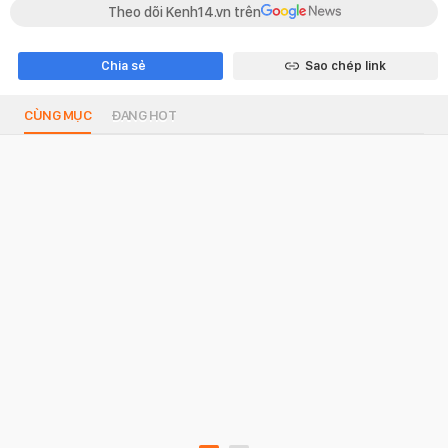
Theo dõi Kenh14.vn trên
Chia sẻ
Sao chép link
CÙNG MỤC
ĐANG HOT