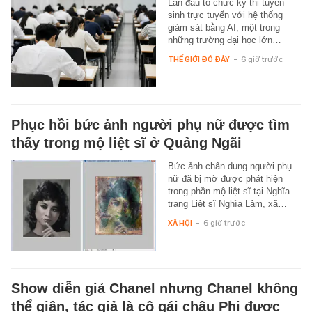
Lần đầu tổ chức kỳ thi tuyển
sinh trực tuyến với hệ thống
giám sát bằng AI, một trong
những trường đại học lớn…
THẾ GIỚI ĐÓ ĐÂY
-
6 giờ trước
Phục hồi bức ảnh người phụ nữ được tìm
thấy trong mộ liệt sĩ ở Quảng Ngãi
Bức ảnh chân dung người phụ
nữ đã bị mờ được phát hiện
trong phần mộ liệt sĩ tại Nghĩa
trang Liệt sĩ Nghĩa Lâm, xã…
XÃ HỘI
-
6 giờ trước
Show diễn giả Chanel nhưng Chanel không
thể giận, tác giả là cô gái châu Phi được