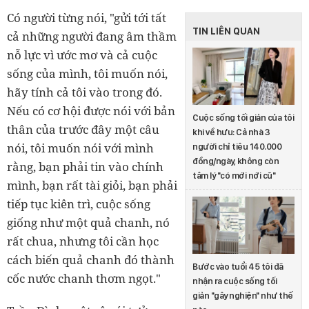
Có người từng nói, "gửi tới tất
TIN LIÊN QUAN
cả những người đang âm thầm
nỗ lực vì ước mơ và cả cuộc
sống của mình, tôi muốn nói,
hãy tính cả tôi vào trong đó.
Nếu có cơ hội được nói với bản
Cuộc sống tối giản của tôi
thân của trước đây một câu
khi về hưu: Cả nhà 3
nói, tôi muốn nói với mình
người chỉ tiêu 140.000
đồng/ngày, không còn
rằng, bạn phải tin vào chính
tâm lý "có mới nới cũ"
mình, bạn rất tài giỏi, bạn phải
tiếp tục kiên trì, cuộc sống
giống như một quả chanh, nó
rất chua, nhưng tôi cần học
cách biến quả chanh đó thành
Bước vào tuổi 45 tôi đã
cốc nước chanh thơm ngọt."
nhận ra cuộc sống tối
giản "gây nghiện" như thế