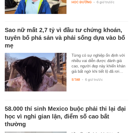
HỌC ĐƯỜNG
-
6 giờ trước
Sao nữ mất 2,7 tỷ vì đầu tư chứng khoán,
tuyên bố phá sản và phải sống dựa vào bố
mẹ
Từng có sự nghiệp ổn định với
nhiều vai diễn được đánh giá
cao, người đẹp này khiến khán
giả bất ngờ khi tiết lộ đã rơi…
STAR
-
6 giờ trước
58.000 thí sinh Mexico buộc phải thi lại đại
học vì nghi gian lận, điểm số cao bất
thường