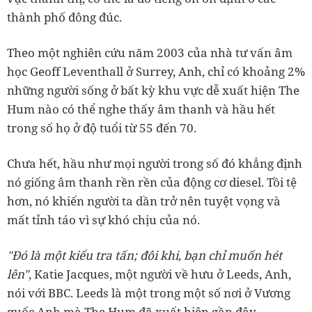
thành phố đông đúc.
Theo một nghiên cứu năm 2003 của nhà tư vấn âm
học Geoff Leventhall ở Surrey, Anh, chỉ có khoảng 2%
những người sống ở bất kỳ khu vực dễ xuất hiện The
Hum nào có thể nghe thấy âm thanh và hầu hết
trong số họ ở độ tuổi từ 55 đến 70.
Chưa hết, hầu như mọi người trong số đó khẳng định
nó giống âm thanh rền rền của động cơ diesel. Tồi tệ
hơn, nó khiến người ta dần trở nên tuyệt vọng và
mất tỉnh táo vì sự khó chịu của nó.
"Đó là một kiểu tra tấn; đôi khi, bạn chỉ muốn hét
lên"
, Katie Jacques, một người về hưu ở Leeds, Anh,
nói với BBC. Leeds là một trong một số nơi ở Vương
quốc Anh mà The Hum đã xuất hiện gần đây.