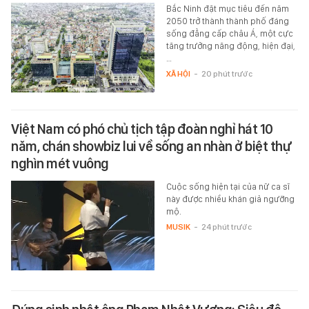
Bắc Ninh đặt mục tiêu đến năm
2050 trở thành thành phố đáng
sống đẳng cấp châu Á, một cực
tăng trưởng năng động, hiện đại,
…
XÃ HỘI
-
20 phút trước
Việt Nam có phó chủ tịch tập đoàn nghỉ hát 10
năm, chán showbiz lui về sống an nhàn ở biệt thự
nghìn mét vuông
Cuộc sống hiện tại của nữ ca sĩ
này được nhiều khán giả ngưỡng
mộ.
MUSIK
-
24 phút trước