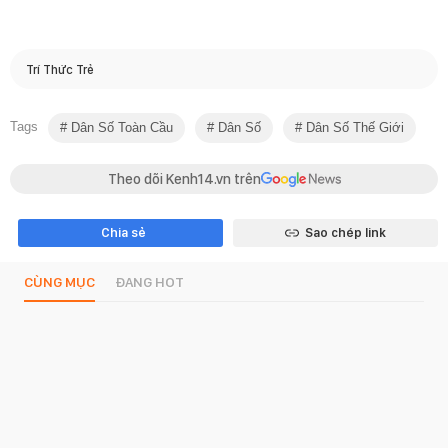
Trí Thức Trẻ
Tags
Dân Số Toàn Cầu
Dân Số
Dân Số Thế Giới
Theo dõi Kenh14.vn trên
Chia sẻ
Sao chép link
CÙNG MỤC
ĐANG HOT