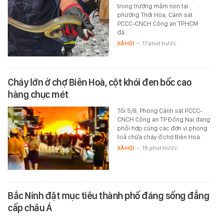
trong trường mầm non tại
phường Thới Hòa, Cảnh sát
PCCC-CNCH Công an TP.HCM
đã…
XÃ HỘI
-
17 phút trước
Cháy lớn ở chợ Biên Hoà, cột khói đen bốc cao
hàng chục mét
Tối 5/8, Phòng Cảnh sát PCCC-
CNCH Công an TP.Đồng Nai đang
phối hợp cùng các đơn vị phong
toả chữa cháy ở chợ Biên Hoà.
XÃ HỘI
-
18 phút trước
Bắc Ninh đặt mục tiêu thành phố đáng sống đẳng
cấp châu Á