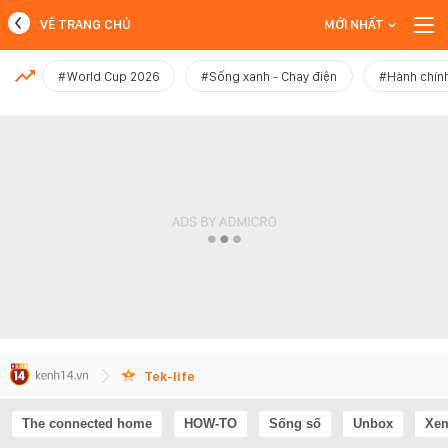
VỀ TRANG CHỦ
MỚI NHẤT
MỚI NHẤT
#World Cup 2026
#Sống xanh - Chạy điện
#Hành chính
Xem thêm
Tek-life
The connected home
HOW-TO
Sống số
Unbox
Xem