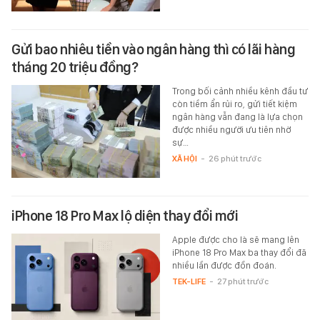
Gửi bao nhiêu tiền vào ngân hàng thì có lãi hàng
tháng 20 triệu đồng?
Trong bối cảnh nhiều kênh đầu tư
còn tiềm ẩn rủi ro, gửi tiết kiệm
ngân hàng vẫn đang là lựa chọn
được nhiều người ưu tiên nhờ
sự…
XÃ HỘI
-
26 phút trước
iPhone 18 Pro Max lộ diện thay đổi mới
Apple được cho là sẽ mang lên
iPhone 18 Pro Max ba thay đổi đã
nhiều lần được đồn đoán.
TEK-LIFE
-
27 phút trước