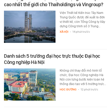
cao nhất thế giới cho Thaiholdings và Vingroup?
Viện Thiết kế Kiến trúc Tây Nam
Trung Quốc được đề xuất là đơn
vị thiết kế, còn Tổng Công ty Xây
dựng Công trình số 3 Trung…
XÃ HỘI
-
14 phút trước
Danh sách 5 trường đại học trực thuộc Đại học
Công nghiệp Hà Nội
Không chỉ thay đổi mô hình tổ
chức, Đại học Công nghiệp Hà
Nội còn từng bước kiện toàn hệ
thống đào tạo với 5 trường trực…
HỌC ĐƯỜNG
-
12 phút trước