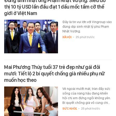
Đúng sinh nhật ông Phạm Nhật Vượng: Siêu đô
thị 10 tỷ USD lần đầu đạt 1 dấu mốc tầm cỡ thế
giới ở Việt Nam
Đây là tin vui lớn với Vingroup vào
đúng dịp sinh nhật tỷ phú Phạm
Nhật Vượng.
XÃ HỘI
-
25 phút trước
Mai Phương Thúy tuổi 37 trẻ đẹp như gái đôi
mươi: Tiết lộ 2 bí quyết chống già nhiều phụ nữ
muốn học theo
Vẻ ngoài mướt mát, tràn đầy sức
sống của nàng hậu đang khiến
hội chị em đứng ngồi không yên.
Bí quyết chống già vô cùng chi…
SỨC KHỎE
-
25 phút trước