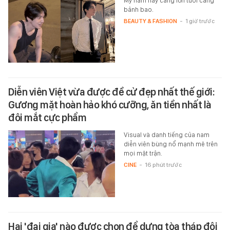
Mỹ nam này càng lớn tuổi càng
bảnh bao.
BEAUTY & FASHION
-
1 giờ trước
Diễn viên Việt vừa được đề cử đẹp nhất thế giới:
Gương mặt hoàn hảo khó cưỡng, ăn tiền nhất là
đôi mắt cực phẩm
Visual và danh tiếng của nam
diễn viên bùng nổ mạnh mẽ trên
mọi mặt trận.
CINE
-
16 phút trước
Hai 'đại gia' nào được chọn để dựng tòa tháp đôi