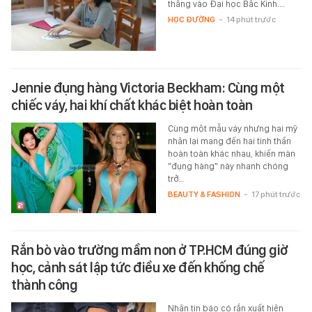
thẳng vào Đại học Bắc Kinh.…
HỌC ĐƯỜNG
-
14 phút trước
Jennie đụng hàng Victoria Beckham: Cùng một
chiếc váy, hai khí chất khác biệt hoàn toàn
Cùng một mẫu váy nhưng hai mỹ
nhân lại mang đến hai tinh thần
hoàn toàn khác nhau, khiến màn
"đụng hàng" này nhanh chóng
trở…
BEAUTY & FASHION
-
17 phút trước
Rắn bò vào trường mầm non ở TP.HCM đúng giờ
học, cảnh sát lập tức điều xe đến khống chế
thành công
Nhận tin báo có rắn xuất hiện