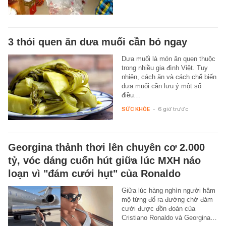
3 thói quen ăn dưa muối cần bỏ ngay
Dưa muối là món ăn quen thuộc
trong nhiều gia đình Việt. Tuy
nhiên, cách ăn và cách chế biến
dưa muối cần lưu ý một số
điều…
SỨC KHỎE
-
6 giờ trước
Georgina thảnh thơi lên chuyên cơ 2.000
tỷ, vóc dáng cuốn hút giữa lúc MXH náo
loạn vì "đám cưới hụt" của Ronaldo
Giữa lúc hàng nghìn người hâm
mộ từng đổ ra đường chờ đám
cưới được đồn đoán của
Cristiano Ronaldo và Georgina…