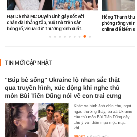
Hạt Dẻ nhà MC Quyền Linh gây sốt với
Hồng Thanh thuê 
chân dài thẳng tắp, nuột nà trên sân
phòng rộng vài m
bóng rổ, visual đời thường xinh xuất…
online để kiếm s
TIN MỚI CẬP NHẬT
"Búp bê sống" Ukraine lộ nhan sắc thật
qua truyền hình, xúc động khi nghe thủ
môn Bùi Tiến Dũng nói về con trai cưng
Khác xa hình ảnh chỉn chu, ngọt
ngào thường thấy, bà xã Ukraine
của thủ môn Bùi Tiến Dũng gây
chú ý với diện mạo mộc mạc
khi…
SPORT
-
6 giờ trước