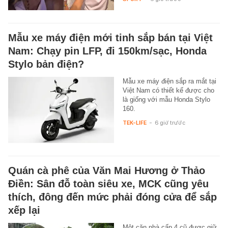
Mẫu xe máy điện mới tinh sắp bán tại Việt
Nam: Chạy pin LFP, đi 150km/sạc, Honda
Stylo bản điện?
Mẫu xe máy điện sắp ra mắt tại
Việt Nam có thiết kế được cho
là giống với mẫu Honda Stylo
160.
TEK-LIFE
-
6 giờ trước
Quán cà phê của Văn Mai Hương ở Thảo
Điền: Sân đỗ toàn siêu xe, MCK cũng yêu
thích, đông đến mức phải đóng cửa để sắp
xếp lại
Một căn nhà cấp 4 cũ được giữ