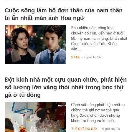
Cuộc sống làm bố đơn thân của nam thần
bí ẩn nhất màn ảnh Hoa ngữ
Sau nhiều năm công khai
chuyện có con, đến nay ở tuổi
50, mỹ nam lạnh lùng, bí ẩn nhất
Cbiz - diễn viên Trần Khôn
vẫn…
STAR
-
6 giờ trước
Đột kích nhà một cựu quan chức, phát hiện
số lượng lớn vàng thỏi nhét trong bọc thịt
gà ở tủ đông
Cảnh sát cũng phát hiện những
chồng thẻ ghi nợ và thẻ quà
tặng được chôn dưới những
khóm tre trong vườn nhà.
THẾ GIỚI ĐÓ ĐÂY
-
6 giờ trước