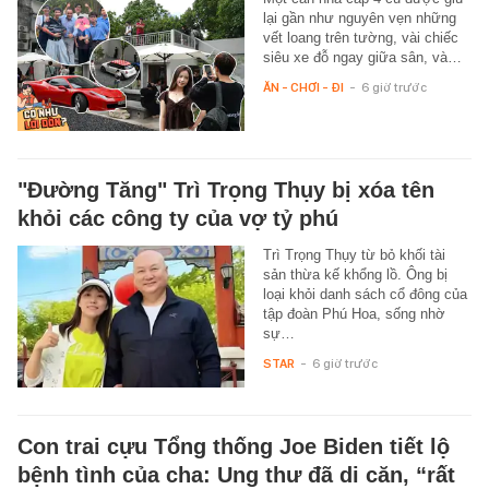
lại gần như nguyên vẹn những
vết loang trên tường, vài chiếc
siêu xe đỗ ngay giữa sân, và…
ĂN - CHƠI - ĐI
-
6 giờ trước
"Đường Tăng" Trì Trọng Thụy bị xóa tên
khỏi các công ty của vợ tỷ phú
Trì Trọng Thụy từ bỏ khối tài
sản thừa kế khổng lồ. Ông bị
loại khỏi danh sách cổ đông của
tập đoàn Phú Hoa, sống nhờ
sự…
STAR
-
6 giờ trước
Con trai cựu Tổng thống Joe Biden tiết lộ
bệnh tình của cha: Ung thư đã di căn, “rất