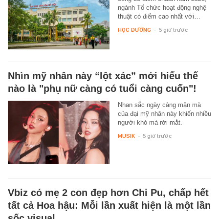
ngành Tổ chức hoạt động nghệ
thuật có điểm cao nhất với…
HỌC ĐƯỜNG
-
5 giờ trước
Nhìn mỹ nhân này “lột xác” mới hiểu thế
nào là "phụ nữ càng có tuổi càng cuốn"!
Nhan sắc ngày càng mặn mà
của đại mỹ nhân này khiến nhiều
người khó mà rời mắt.
MUSIK
-
5 giờ trước
Vbiz có mẹ 2 con đẹp hơn Chi Pu, chấp hết
tất cả Hoa hậu: Mỗi lần xuất hiện là một lần
sốc visual