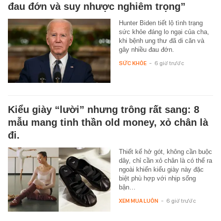
đau đớn và suy nhược nghiêm trọng”
Hunter Biden tiết lộ tình trạng
sức khỏe đáng lo ngại của cha,
khi bệnh ung thư đã di căn và
gây nhiều đau đớn.
SỨC KHỎE
-
6 giờ trước
Kiểu giày “lười” nhưng trông rất sang: 8
mẫu mang tinh thần old money, xỏ chân là
đi.
Thiết kế hở gót, không cần buộc
dây, chỉ cần xỏ chân là có thể ra
ngoài khiến kiểu giày này đặc
biệt phù hợp với nhịp sống
bận…
XEM MUA LUÔN
-
6 giờ trước