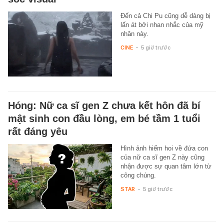
Đến cả Chi Pu cũng dễ dàng bị
lấn át bởi nhan nhắc của mỹ
nhân này.
CINE
-
5 giờ trước
Hóng: Nữ ca sĩ gen Z chưa kết hôn đã bí
mật sinh con đầu lòng, em bé tầm 1 tuổi
rất đáng yêu
Hình ảnh hiếm hoi về đứa con
của nữ ca sĩ gen Z này cũng
nhận được sự quan tâm lớn từ
công chúng.
STAR
-
5 giờ trước