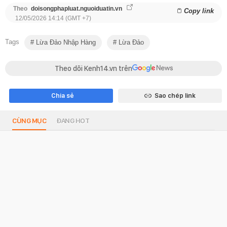
Theo
doisongphapluat.nguoiduatin.vn
Copy link
12/05/2026 14:14 (GMT +7)
Tags
Lừa Đảo Nhập Hàng
Lừa Đảo
Theo dõi Kenh14.vn trên
Chia sẻ
Sao chép link
CÙNG MỤC
ĐANG HOT