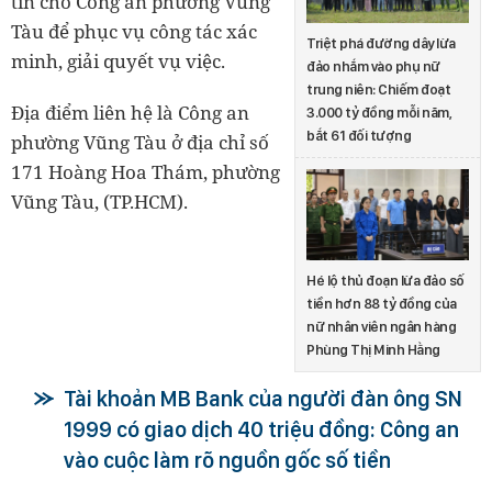
tin cho Công an phường Vũng
Tàu để phục vụ công tác xác
Triệt phá đường dây lừa
minh, giải quyết vụ việc.
đảo nhắm vào phụ nữ
trung niên: Chiếm đoạt
Địa điểm liên hệ là Công an
3.000 tỷ đồng mỗi năm,
bắt 61 đối tượng
phường Vũng Tàu ở địa chỉ số
171 Hoàng Hoa Thám, phường
Vũng Tàu, (TP.HCM).
Hé lộ thủ đoạn lừa đảo số
tiền hơn 88 tỷ đồng của
nữ nhân viên ngân hàng
Phùng Thị Minh Hằng
Tài khoản MB Bank của người đàn ông SN
1999 có giao dịch 40 triệu đồng: Công an
vào cuộc làm rõ nguồn gốc số tiền