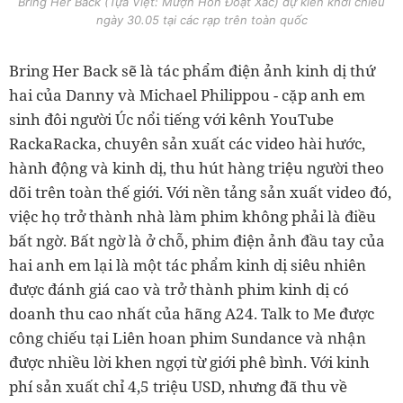
Bring Her Back (Tựa Việt: Mượn Hồn Đoạt Xác) dự kiến khởi chiếu
ngày 30.05 tại các rạp trên toàn quốc
Bring Her Back sẽ là tác phẩm điện ảnh kinh dị thứ
hai của Danny và Michael Philippou - cặp anh em
sinh đôi người Úc nổi tiếng với kênh YouTube
RackaRacka, chuyên sản xuất các video hài hước,
hành động và kinh dị, thu hút hàng triệu người theo
dõi trên toàn thế giới. Với nền tảng sản xuất video đó,
việc họ trở thành nhà làm phim không phải là điều
bất ngờ. Bất ngờ là ở chỗ, phim điện ảnh đầu tay của
hai anh em lại là một tác phẩm kinh dị siêu nhiên
được đánh giá cao và trở thành phim kinh dị có
doanh thu cao nhất của hãng A24. Talk to Me được
công chiếu tại Liên hoan phim Sundance và nhận
được nhiều lời khen ngợi từ giới phê bình. Với kinh
phí sản xuất chỉ 4,5 triệu USD, nhưng đã thu về