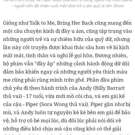
- người vốn đã nhận nuôi một đứa trẻ u ám quỷ dị tên Oliver
Giống như Talk to Me, Bring Her Back cũng mang đến
một câu chuyện kinh dị đầy u ám, cũng tập trung vào
những người trẻ và sự chiếm hữu của quỷ dữ, nhưng
lần này cốt truyện được khai thác sâu hơn về bi kịch
mất mát, tình thân và nghi lễ gọi hồn. Đương nhiên,
bộ phim vẫn "đầy ắp" những cảnh hành động dữ dội
đảm bảo khiến ngay cả những người yêu thích máu
me cũng phải rùng mình trên ghế. Phần đầu phim
chủ yếu đi theo hành trình của Andy (Billy Barratt
thủ vai) - 17 tuổi, vừa mới mồ côi cha, và em gái kế
của cậu - Piper (Sora Wong thủ vai). Piper gần như bị
mù, và Andy luôn tự nguyện kè kè bên em gái để bảo
vệ, hỗ trợ cô bé mọi lúc, dù đôi lúc phải nói dối về
những điều khó chịu mà cậu cũng khó có thể giải