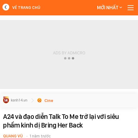
MỚI NHẤT
VỀ TRANG CHỦ
MỚI NHẤT
Xem thêm
Cine
A24 và đạo diễn Talk To Me trở lại với siêu
phẩm kinh dị Bring Her Back
QUANG VŨ
1 năm trước