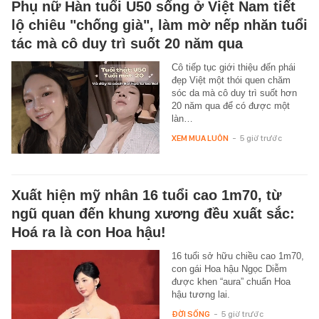
Phụ nữ Hàn tuổi U50 sống ở Việt Nam tiết
lộ chiêu "chống già", làm mờ nếp nhăn tuổi
tác mà cô duy trì suốt 20 năm qua
Cô tiếp tục giới thiệu đến phái
đẹp Việt một thói quen chăm
sóc da mà cô duy trì suốt hơn
20 năm qua để có được một
làn…
XEM MUA LUÔN
-
5 giờ trước
Xuất hiện mỹ nhân 16 tuổi cao 1m70, từ
ngũ quan đến khung xương đều xuất sắc:
Hoá ra là con Hoa hậu!
16 tuổi sở hữu chiều cao 1m70,
con gái Hoa hậu Ngọc Diễm
được khen “aura” chuẩn Hoa
hậu tương lai.
ĐỜI SỐNG
-
5 giờ trước