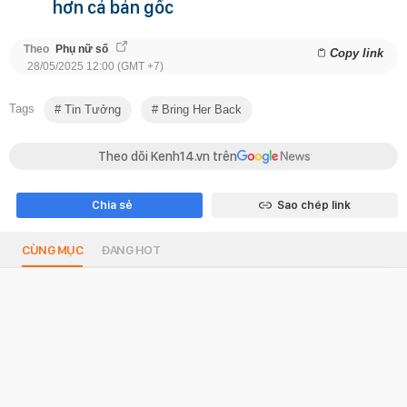
hơn cả bản gốc
Theo
Phụ nữ số
Copy link
28/05/2025 12:00 (GMT +7)
Tags
Tin Tưởng
Bring Her Back
Theo dõi Kenh14.vn trên
Chia sẻ
Sao chép link
CÙNG MỤC
ĐANG HOT