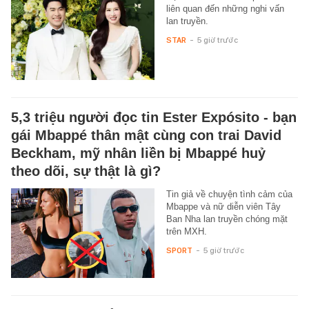
liên quan đến những nghi vấn
lan truyền.
STAR
-
5 giờ trước
5,3 triệu người đọc tin Ester Expósito - bạn
gái Mbappé thân mật cùng con trai David
Beckham, mỹ nhân liền bị Mbappé huỷ
theo dõi, sự thật là gì?
Tin giả về chuyện tình cảm của
Mbappe và nữ diễn viên Tây
Ban Nha lan truyền chóng mặt
trên MXH.
SPORT
-
5 giờ trước