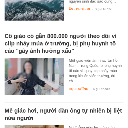
nguyên sinh đặc sắc cùng…
ĂN - CHƠI - ĐI
-
6 giờ trước
Cô giáo có gần 800.000 người theo dõi vì
clip nhảy múa ở trường, bị phụ huynh tố
cáo "gây ảnh hưởng xấu"
Một giáo viên âm nhạc tại Hồ
Nam, Trung Quốc, bị phụ huynh
tố cáo vì quay clip nhảy múa
trong khuôn viên trường, dù
cô…
HỌC ĐƯỜNG
-
6 giờ trước
Mê giác hơi, người đàn ông tự nhiên bị liệt
nửa người
Nghĩ rằng giác hơi càng lâu