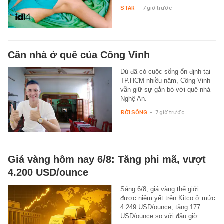
STAR
-
7 giờ trước
Căn nhà ở quê của Công Vinh
Dù đã có cuộc sống ổn định tại
TP.HCM nhiều năm, Công Vinh
vẫn giữ sự gắn bó với quê nhà
Nghệ An.
ĐỜI SỐNG
-
7 giờ trước
Giá vàng hôm nay 6/8: Tăng phi mã, vượt
4.200 USD/ounce
Sáng 6/8, giá vàng thế giới
được niêm yết trên Kitco ở mức
4.249 USD/ounce, tăng 177
USD/ounce so với đầu giờ…