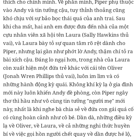
thích cho chính mình. Về phần mình, Piper phụ thuộc
vào Andy và tin tưởng cậu, tuy thỉnh thoảng cũng
khó chịu với sự bảo bọc thái quá của anh trai. Sau
khi cha mất, hai anh em được đưa đến nhà của một
cựu nhân viên xã hội tên Laura (Sally Hawkins thủ
vai), và Laura bày tỏ sự quan tâm rõ rệt dành cho
Piper, nhưng lại gần như phớt lờ Andy, thậm chí tỏ ra
bài xích cậu. Đáng lo ngại hơn, trong nhà của Laura
còn xuất hiện một đứa trẻ khác với cái tên Oliver
(Jonah Wren Phillips thủ vai), luôn im lìm và có
những hành động kỳ quái. Không khí kỳ lạ ở gia đình
mới này luôn khiến Andy đề phòng, còn Piper ngây
thơ thì hầu như vô cùng tin tưởng "người mẹ" mới
này, nhất là khi nghe bà chia sẻ về đứa con gái quá cố
có cùng hoàn cảnh như cô bé. Dần dà, những điều kỳ
lạ về Oliver, về Laura, về cả những nghi thức huyền
bí về việc gọi hồn người chết quay về dần được hé lộ,