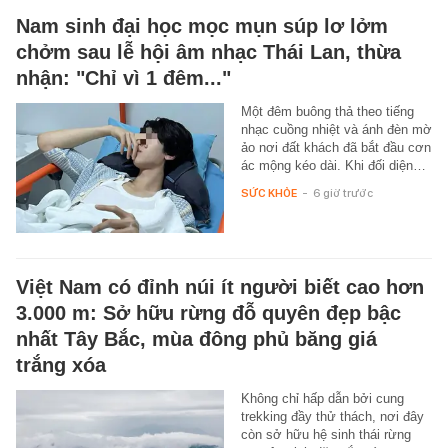
Nam sinh đại học mọc mụn súp lơ lởm
chởm sau lễ hội âm nhạc Thái Lan, thừa
nhận: "Chỉ vì 1 đêm..."
Một đêm buông thả theo tiếng
nhạc cuồng nhiệt và ánh đèn mờ
ảo nơi đất khách đã bắt đầu cơn
ác mộng kéo dài. Khi đối diện…
SỨC KHỎE
-
6 giờ trước
Việt Nam có đỉnh núi ít người biết cao hơn
3.000 m: Sở hữu rừng đỗ quyên đẹp bậc
nhất Tây Bắc, mùa đông phủ băng giá
trắng xóa
Không chỉ hấp dẫn bởi cung
trekking đầy thử thách, nơi đây
còn sở hữu hệ sinh thái rừng