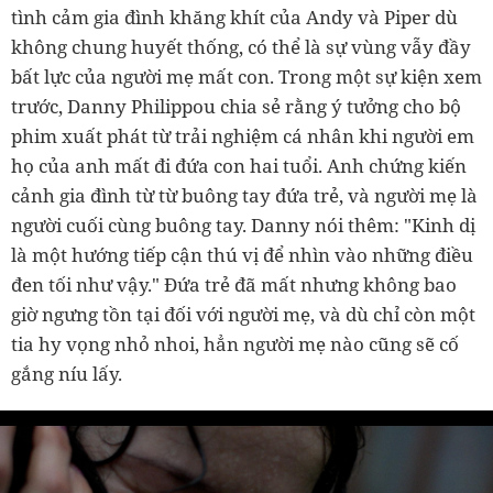
tình cảm gia đình khăng khít của Andy và Piper dù
không chung huyết thống, có thể là sự vùng vẫy đầy
bất lực của người mẹ mất con. Trong một sự kiện xem
trước, Danny Philippou chia sẻ rằng ý tưởng cho bộ
phim xuất phát từ trải nghiệm cá nhân khi người em
họ của anh mất đi đứa con hai tuổi. Anh chứng kiến
cảnh gia đình từ từ buông tay đứa trẻ, và người mẹ là
người cuối cùng buông tay. Danny nói thêm: "Kinh dị
là một hướng tiếp cận thú vị để nhìn vào những điều
đen tối như vậy." Đứa trẻ đã mất nhưng không bao
giờ ngưng tồn tại đối với người mẹ, và dù chỉ còn một
tia hy vọng nhỏ nhoi, hẳn người mẹ nào cũng sẽ cố
gắng níu lấy.