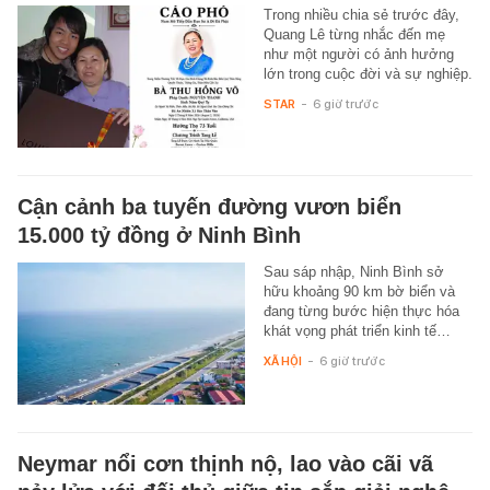
Trong nhiều chia sẻ trước đây,
Quang Lê từng nhắc đến mẹ
như một người có ảnh hưởng
lớn trong cuộc đời và sự nghiệp.
STAR
-
6 giờ trước
Cận cảnh ba tuyến đường vươn biển
15.000 tỷ đồng ở Ninh Bình
Sau sáp nhập, Ninh Bình sở
hữu khoảng 90 km bờ biển và
đang từng bước hiện thực hóa
khát vọng phát triển kinh tế…
XÃ HỘI
-
6 giờ trước
Neymar nổi cơn thịnh nộ, lao vào cãi vã