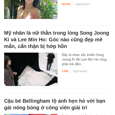
MUSIK
-
7 giờ trước
Mỹ nhân là nữ thần trong lòng Song Joong
Ki và Lee Min Ho: Góc nào cũng đẹp mê
mẩn, cẩn thận bị hớp hồn
Đây là nhan sắc khiến Song
Joong Ki lẫn Lee Min Ho cũng
phải mê đắm.
CINE
-
7 giờ trước
Cậu bé Bellingham lộ ảnh hẹn hò với bạn
gái nóng bỏng ở công viên giải trí