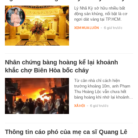
Lý Nhã Kỳ sở hữu nhiều bất
động sản khủng, nổi bật là cơ
ngơi dát vàng tại TP.HCM.
XEM MUA LUÔN
-
6 giờ trước
Nhân chứng bàng hoàng kể lại khoảnh
khắc chợ Biên Hòa bốc cháy
Từ căn nhà chỉ cách hiện
trường khoảng 10m, anh Phạm
Thu Hoàng Lộc vẫn chưa hết
bàng hoàng khi nhớ lại khoảnh…
XÃ HỘI
-
6 giờ trước
Thông tin cáo phó của mẹ ca sĩ Quang Lê