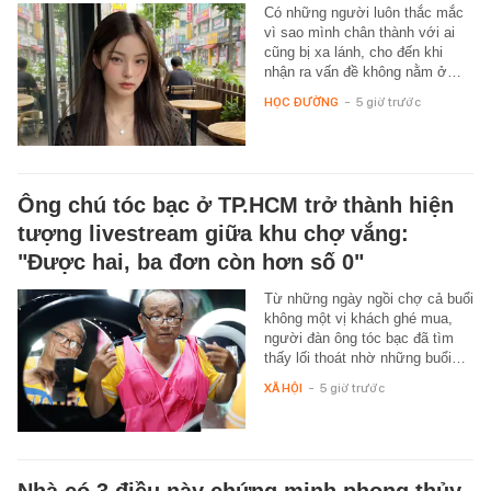
Có những người luôn thắc mắc
vì sao mình chân thành với ai
cũng bị xa lánh, cho đến khi
nhận ra vấn đề không nằm ở…
HỌC ĐƯỜNG
-
5 giờ trước
Ông chú tóc bạc ở TP.HCM trở thành hiện
tượng livestream giữa khu chợ vắng:
"Được hai, ba đơn còn hơn số 0"
Từ những ngày ngồi chợ cả buổi
không một vị khách ghé mua,
người đàn ông tóc bạc đã tìm
thấy lối thoát nhờ những buổi…
XÃ HỘI
-
5 giờ trước
Nhà có 3 điều này chứng minh phong thủy