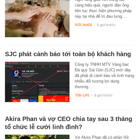
càng hiệu quả, người đàn ông
liên tục thực hiện phương pháp
này tại nhà để trị đau lưng.…
SỨC KHỎE
-
5 giờ trước
SJC phát cảnh báo tới toàn bộ khách hàng
Công ty TNHH MTV Vàng bạc
Đá quý Sài Gòn (SJC) mới đây
đã phát đi cảnh báo về tình trạng
nhiều đối tượng lợi dụng
thương…
TEK-LIFE
-
5 giờ trước
Akira Phan và vợ CEO chia tay sau 3 tháng
tổ chức lễ cưới linh đình?
Vợ Akira Phan đã có phản hồi