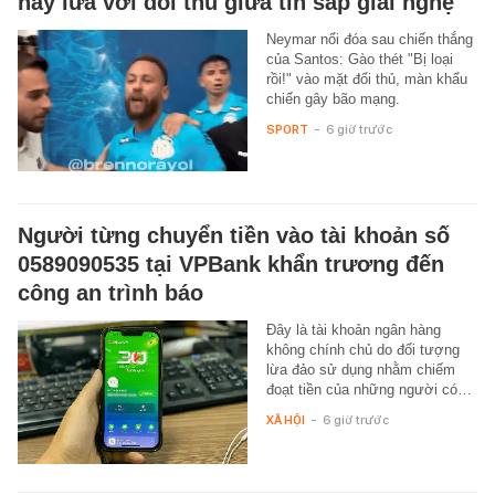
nảy lửa với đối thủ giữa tin sắp giải nghệ
Neymar nổi đóa sau chiến thắng
của Santos: Gào thét "Bị loại
rồi!" vào mặt đối thủ, màn khẩu
chiến gây bão mạng.
SPORT
-
6 giờ trước
Người từng chuyển tiền vào tài khoản số
0589090535 tại VPBank khẩn trương đến
công an trình báo
Đây là tài khoản ngân hàng
không chính chủ do đối tượng
lừa đảo sử dụng nhằm chiếm
đoạt tiền của những người có…
XÃ HỘI
-
6 giờ trước