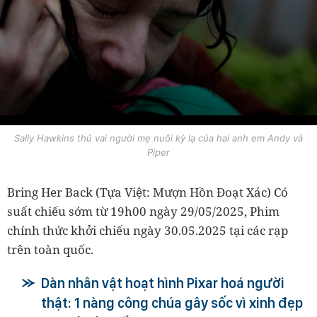
Sally Hawkins thủ vai người mẹ nuôi kỳ lạ của hai anh em Andy và
Piper
Bring Her Back (Tựa Việt: Mượn Hồn Đoạt Xác) Có
suất chiếu sớm từ 19h00 ngày 29/05/2025, Phim
chính thức khởi chiếu ngày 30.05.2025 tại các rạp
trên toàn quốc.
Dàn nhân vật hoạt hình Pixar hoá người
thật: 1 nàng công chúa gây sốc vì xinh đẹp