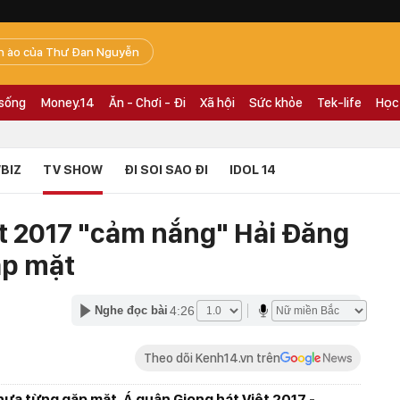
n ào của Thư Đan Nguyễn
 sống
Money.14
Ăn - Chơi - Đi
Xã hội
Sức khỏe
Tek-life
Học
BIZ
TV SHOW
ĐI SOI SAO ĐI
IDOL 14
ệt 2017 "cảm nắng" Hải Đăng
ặp mặt
4:26
Nghe đọc bài
Theo dõi Kenh14.vn trên
hưa từng gặp mặt, Á quân Giọng hát Việt 2017 -