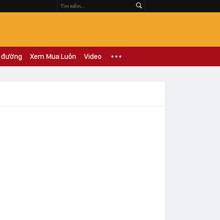
 đường
Xem Mua Luôn
Video