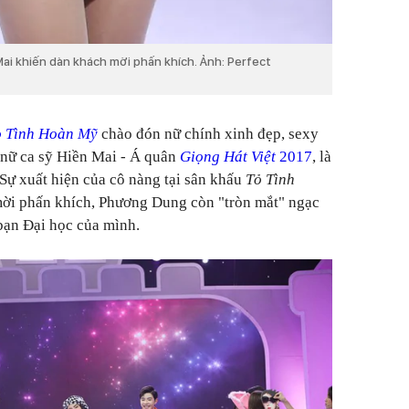
Mai khiến dàn khách mời phấn khích. Ảnh: Perfect
ỏ Tình Hoàn Mỹ
chào đón nữ chính xinh đẹp, sexy
à nữ ca sỹ Hiền Mai - Á quân
Giọng Hát Việt
2017
, là
Sự xuất hiện của cô nàng tại sân khấu
Tỏ Tình
ời phấn khích, Phương Dung còn "tròn mắt" ngạc
 bạn Đại học của mình.