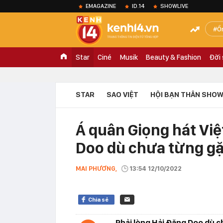
EMAGAZINE
ID.14
SHOWLIVE
Ồ
Star
Ciné
Musik
Beauty & Fashion
Đời
STAR
SAO VIỆT
HỘI BẠN THÂN SHOW
Á quân Giọng hát Vi
Doo dù chưa từng g
MAI PHƯƠNG,
13:54 12/10/2022
Chia sẻ
Phải lòng Hải Đăng Doo dù c