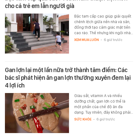
cho cả trẻ em lẫn người già
Bậc tam cấp cao giúp giải quyết
chênh lệch giữa nền nhà và sân,
đồng thời tạo cảm giác mặt tiền
cao ráo. Thế nhưng khi ngôi nhà…
XEM MUA LUÔN
-
6 giờ trước
Gan lợn lại một lần nữa trở thành tâm điểm: Các
bác sĩ phát hiện ăn gan lợn thường xuyên đem lại
4 lợi ích
Giàu sắt, vitamin A và nhiều
dưỡng chất, gan lợn có thể là
một phần của chế độ ăn đa
dạng. Tuy nhiên, đây không phải…
SỨC KHỎE
-
6 giờ trước