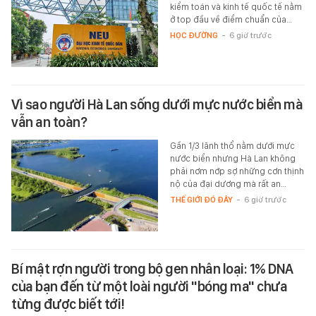
kiểm toán và kinh tế quốc tế nằm
ở top đầu về điểm chuẩn của…
HỌC ĐƯỜNG
-
6 giờ trước
Vì sao người Hà Lan sống dưới mực nước biển mà
vẫn an toàn?
Gần 1/3 lãnh thổ nằm dưới mực
nước biển nhưng Hà Lan không
phải nơm nớp sợ những cơn thịnh
nộ của đại dương mà rất an…
THẾ GIỚI ĐÓ ĐÂY
-
6 giờ trước
Bí mật rợn người trong bộ gen nhân loại: 1% DNA
của bạn đến từ một loài người "bóng ma" chưa
từng được biết tới!