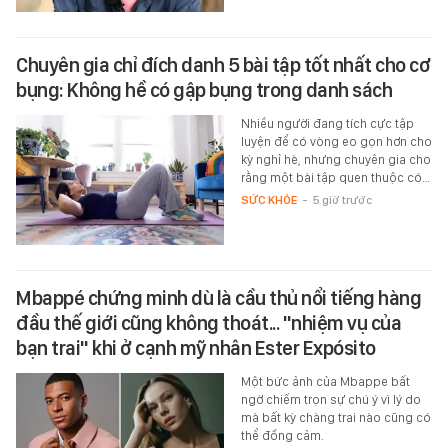
Chuyên gia chỉ đích danh 5 bài tập tốt nhất cho cơ
bụng: Không hề có gập bụng trong danh sách
Nhiều người đang tích cực tập
luyện để có vòng eo gọn hơn cho
kỳ nghỉ hè, nhưng chuyên gia cho
rằng một bài tập quen thuộc có…
SỨC KHỎE
-
5 giờ trước
Mbappé chứng minh dù là cầu thủ nổi tiếng hàng
đầu thế giới cũng không thoát... "nhiệm vụ của
bạn trai" khi ở cạnh mỹ nhân Ester Expósito
Một bức ảnh của Mbappe bất
ngờ chiếm trọn sự chú ý vì lý do
mà bất kỳ chàng trai nào cũng có
thể đồng cảm.