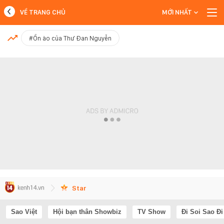
VỀ TRANG CHỦ
MỚI NHẤT
MỚI NHẤT
#Ồn ào của Thư Đan Nguyễn
Xem thêm
Star
Sao Việt
Hội bạn thân Showbiz
TV Show
Đi Soi Sao Đi