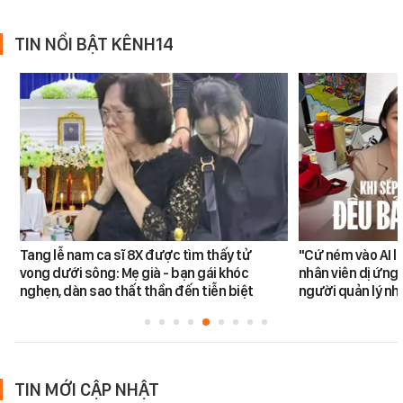
TIN NỔI BẬT KÊNH14
Tang lễ nam ca sĩ 8X được tìm thấy tử
"Cứ ném vào AI l
vong dưới sông: Mẹ già - bạn gái khóc
nhân viên dị ứng 
nghẹn, dàn sao thất thần đến tiễn biệt
người quản lý nh
TIN MỚI CẬP NHẬT