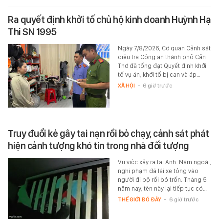
Ra quyết định khởi tố chủ hộ kinh doanh Huỳnh Hạ
Thi SN 1995
Ngày 7/8/2026, Cơ quan Cảnh sát
điều tra Công an thành phố Cần
Thơ đã tống đạt Quyết định khởi
tố vụ án, khởi tố bị can và áp…
XÃ HỘI
-
6 giờ trước
Truy đuổi kẻ gây tai nạn rồi bỏ chạy, cảnh sát phát
hiện cảnh tượng khó tin trong nhà đối tượng
Vụ việc xảy ra tại Anh. Năm ngoái,
nghi phạm đã lái xe tông vào
người đi bộ rồi bỏ trốn. Tháng 5
năm nay, tên này lại tiếp tục có…
THẾ GIỚI ĐÓ ĐÂY
-
6 giờ trước