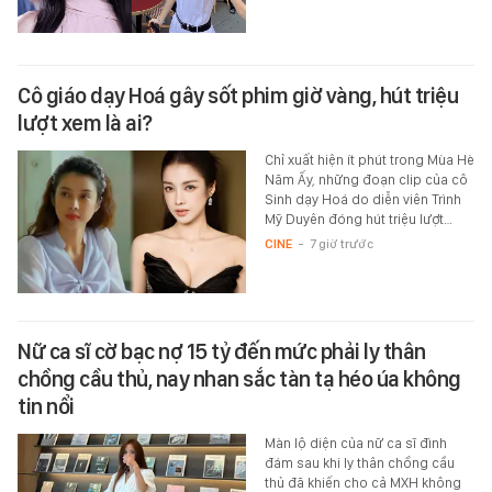
Cô giáo dạy Hoá gây sốt phim giờ vàng, hút triệu
lượt xem là ai?
Chỉ xuất hiện ít phút trong Mùa Hè
Năm Ấy, những đoạn clip của cô
Sinh dạy Hoá do diễn viên Trình
Mỹ Duyên đóng hút triệu lượt…
CINE
-
7 giờ trước
Nữ ca sĩ cờ bạc nợ 15 tỷ đến mức phải ly thân
chồng cầu thủ, nay nhan sắc tàn tạ héo úa không
tin nổi
Màn lộ diện của nữ ca sĩ đình
đám sau khi ly thân chồng cầu
thủ đã khiến cho cả MXH không