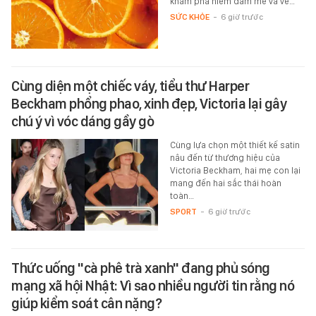
khám phá niềm đam mê và vẻ…
SỨC KHỎE
-
6 giờ trước
Cùng diện một chiếc váy, tiểu thư Harper
Beckham phổng phao, xinh đẹp, Victoria lại gây
chú ý vì vóc dáng gầy gò
Cùng lựa chọn một thiết kế satin
nâu đến từ thương hiệu của
Victoria Beckham, hai mẹ con lại
mang đến hai sắc thái hoàn
toàn…
SPORT
-
6 giờ trước
Thức uống "cà phê trà xanh" đang phủ sóng
mạng xã hội Nhật: Vì sao nhiều người tin rằng nó
giúp kiểm soát cân nặng?