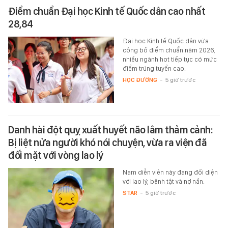
Điểm chuẩn Đại học Kinh tế Quốc dân cao nhất
28,84
Đại học Kinh tế Quốc dân vừa
công bố điểm chuẩn năm 2026,
nhiều ngành hot tiếp tục có mức
điểm trúng tuyển cao.
HỌC ĐƯỜNG
-
5 giờ trước
Danh hài đột quỵ xuất huyết não lâm thảm cảnh:
Bị liệt nửa người khó nói chuyện, vừa ra viện đã
đối mặt với vòng lao lý
Nam diễn viên này đang đối diện
với lao lý, bệnh tật và nợ nần.
STAR
-
5 giờ trước