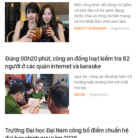
Một công thức đồ uống chỉ gồm
cà phê đen và trà xanh đang
được chia sẻ rộng rãi trên mạng
xã hội Nhật Bản nhờ cách làm…
BEAUTY & FASHION
-
6 giờ trước
Đúng 00h20 phút, công an đồng loạt kiểm tra 82
người ở các quán internet và karaoke
Qua đó, công an đã phát hiện 04
trường hợp dương tính với chất
ma túy.
XÃ HỘI
-
6 giờ trước
Trường Đại học Đại Nam công bố điểm chuẩn hệ