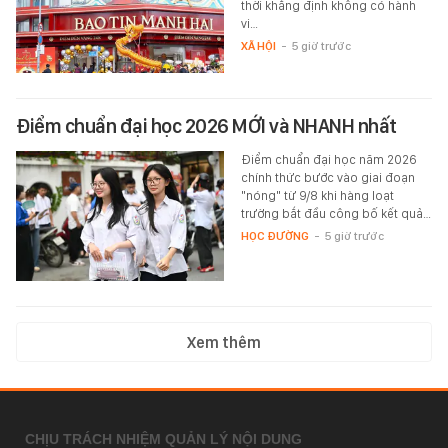
thời khẳng định không có hành
vi…
XÃ HỘI
-
5 giờ trước
Điểm chuẩn đại học 2026 MỚI và NHANH nhất
Điểm chuẩn đại học năm 2026
chính thức bước vào giai đoạn
"nóng" từ 9/8 khi hàng loạt
trường bắt đầu công bố kết quả…
HỌC ĐƯỜNG
-
5 giờ trước
Xem thêm
CHỊU TRÁCH NHIỆM QUẢN LÝ NỘI DUNG