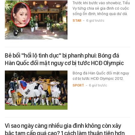
Trước khi bước vào showbiz, Tiểu
Vy từng chia sẻ gia đình có cuộc
sống ổn định, không quá dư dả.
STAR
-
6 giờ trước
Bê bối "hối lộ tình dục" bị phanh phui: Bóng đá
Hàn Quốc đối mặt nguy cơ bị tước HCĐ Olympic
Bóng đá Hàn Quốc đối mặt nguy
cơ bị tước HCĐ Olympic 2012.
SPORT
-
6 giờ trước
Vì sao ngày càng nhiều gia đình không còn xây
bậc tam cấp quá cao? 1 cách làm thuận tiện hơn