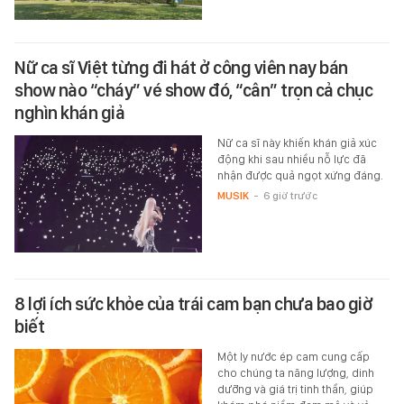
Nữ ca sĩ Việt từng đi hát ở công viên nay bán
show nào “cháy” vé show đó, “cân” trọn cả chục
nghìn khán giả
Nữ ca sĩ này khiến khán giả xúc
động khi sau nhiều nỗ lực đã
nhận được quả ngọt xứng đáng.
MUSIK
-
6 giờ trước
8 lợi ích sức khỏe của trái cam bạn chưa bao giờ
biết
Một ly nước ép cam cung cấp
cho chúng ta năng lượng, dinh
dưỡng và giá trị tinh thần, giúp