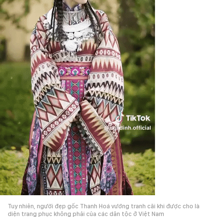
Tuy nhiên, người đẹp gốc Thanh Hoá vướng tranh cãi khi được cho là
diện trang phục không phải của các dân tộc ở Việt Nam