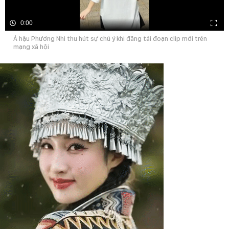
0:00
Á hậu Phương Nhi thu hút sự chú ý khi đăng tải đoạn clip mới trên
mạng xã hội