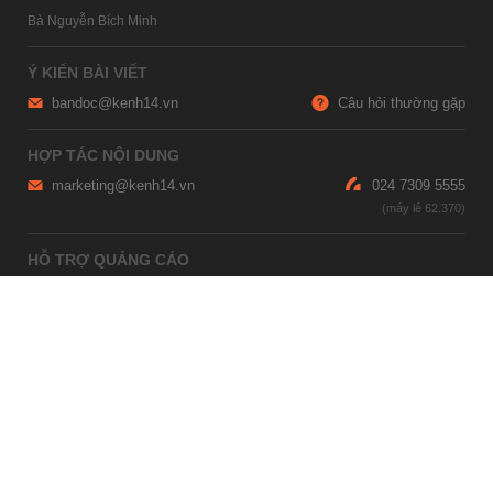
Bà Nguyễn Bích Minh
Ý KIẾN BÀI VIẾT
bandoc@kenh14.vn
Câu hỏi thường gặp
HỢP TÁC NỘI DUNG
marketing@kenh14.vn
024 7309 5555
HỖ TRỢ QUẢNG CÁO
giaitrixahoi@admicro.vn
02473007108
TRỤ SỞ HÀ NỘI
Tầng 21, Tòa nhà Center Building, Hapulico Complex, Số 01, phố
Nguyễn Huy Tưởng, phường Thanh Xuân, thành phố Hà Nội
TRỤ SỞ TP.HỒ CHÍ MINH