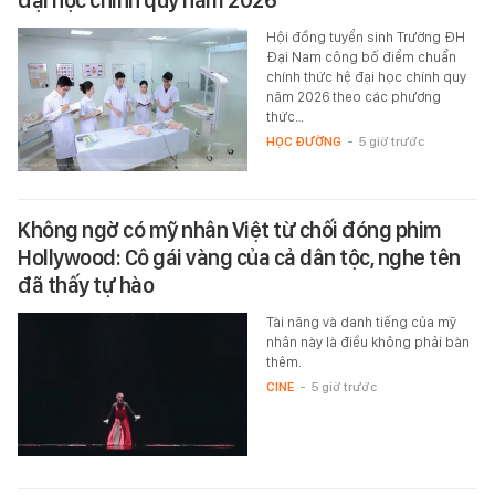
đại học chính quy năm 2026
Hội đồng tuyển sinh Trường ĐH
Đại Nam công bố điểm chuẩn
chính thức hệ đại học chính quy
năm 2026 theo các phương
thức…
HỌC ĐƯỜNG
-
5 giờ trước
Không ngờ có mỹ nhân Việt từ chối đóng phim
Hollywood: Cô gái vàng của cả dân tộc, nghe tên
đã thấy tự hào
Tài năng và danh tiếng của mỹ
nhân này là điều không phải bàn
thêm.
CINE
-
5 giờ trước