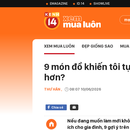
EMAGAZINE
ID.14
SHOWLIVE
mẹ
XEM MUA LUÔN
ĐẸP GIỐNG SAO
MUA 
9 món đồ khiến tôi 
hơn?
THƯ HÂN ,
08:07 10/06/2026
Chia sẻ
Nếu đang muốn làm mới khô
ích cho gia đình, 9 gợi ý tr