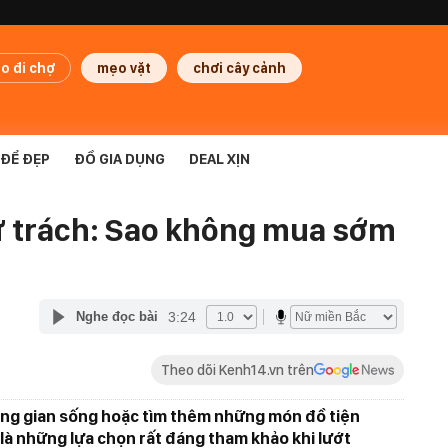
o đi chợ
mẹo vặt
chơi cây cảnh
ĐỂ ĐẸP
ĐỒ GIA DỤNG
DEAL XỊN
tự trách: Sao không mua sớm
3:24
Nghe đọc bài
Theo dõi Kenh14.vn trên
ng gian sống hoặc tìm thêm những món đồ tiện
ên là những lựa chọn rất đáng tham khảo khi lướt