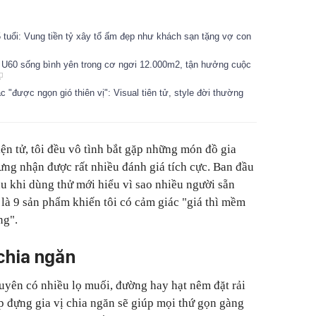
 tuổi: Vung tiền tỷ xây tổ ấm đẹp như khách sạn tặng vợ con
U60 sống bình yên trong cơ ngơi 12.000m2, tận hưởng cuộc
"được ngọn gió thiên vị": Visual tiên tử, style đời thường
ện tử, tôi đều vô tình bắt gặp những món đồ gia
ng nhận được rất nhiều đánh giá tích cực. Ban đầu
au khi dùng thử mới hiểu vì sao nhiều người sẵn
 là 9 sản phẩm khiến tôi có cảm giác "giá thì mềm
ng".
 chia ngăn
yên có nhiều lọ muối, đường hay hạt nêm đặt rải
ộp đựng gia vị chia ngăn sẽ giúp mọi thứ gọn gàng