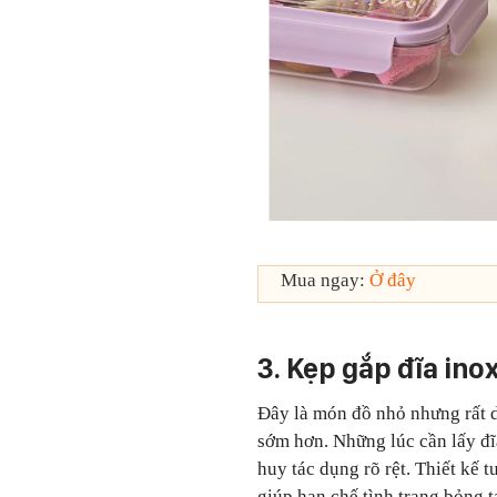
Mua ngay:
Ở đây
3. Kẹp gắp đĩa in
Đây là món đồ nhỏ nhưng rất 
sớm hơn. Những lúc cần lấy đĩa
huy tác dụng rõ rệt. Thiết kế 
giúp hạn chế tình trạng bỏng t