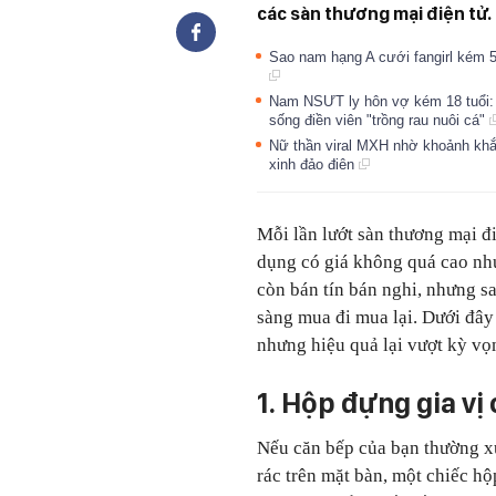
các sàn thương mại điện tử.
Sao nam hạng A cưới fangirl kém 5
Nam NSƯT ly hôn vợ kém 18 tuổi: 
sống điền viên "trồng rau nuôi cá"
Nữ thần viral MXH nhờ khoảnh khắc 
xinh đảo điên
Mỗi lần lướt sàn thương mại đi
dụng có giá không quá cao như
còn bán tín bán nghi, nhưng s
sàng mua đi mua lại. Dưới đây
nhưng hiệu quả lại vượt kỳ vọ
1. Hộp đựng gia vị
Nếu căn bếp của bạn thường xu
rác trên mặt bàn, một chiếc h