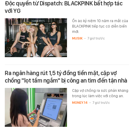
Độc quyền từ Dispatch: BLACKPINK bất hợp tác
với YG
Ồn ào kỷ niệm 10 năm ra mắt của
BLACKPINK tiếp tục có diễn biến
mới.
MUSIK
-
7 giờ trước
Ra ngân hàng rút 1,5 tỷ đồng tiền mặt, cặp vợ
chồng "lọt tầm ngắm" bị công an tìm đến tận nhà
Cặp vợ chồng ra sức phản kháng
trong lúc làm việc với công an.
MONEY.14
-
7 giờ trước