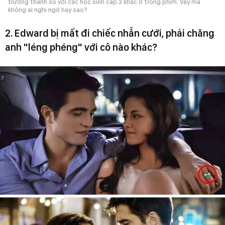
trưởng thành so với các học sinh cấp 3 khác ở trong phim. Vậy mà
không ai nghi ngờ hay sao?
2. Edward bị mất đi chiếc nhẫn cưới, phải chăng
anh "léng phéng" với cô nào khác?