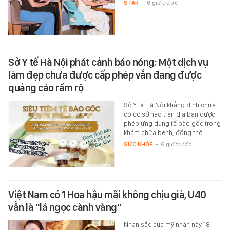
STAR
-
6 giờ trước
Sở Y tế Hà Nội phát cảnh báo nóng: Một dịch vụ
làm đẹp chưa được cấp phép vẫn đang được
quảng cáo rầm rộ
Sở Y tế Hà Nội khẳng định chưa
có cơ sở nào trên địa bàn được
phép ứng dụng tế bào gốc trong
khám chữa bệnh, đồng thời…
SỨC KHỎE
-
6 giờ trước
Việt Nam có 1 Hoa hậu mãi không chịu già, U40
vẫn là "lá ngọc cành vàng"
Nhan sắc của mỹ nhân này 18