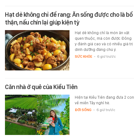
Hạt dẻ không chỉ để rang: Ăn sống được cho là bổ
thận, nấu chín lại giúp kiện tỳ
Hạt dẻ không chỉ là món ăn vặt
quen thuộc, mà còn được Đông
y đánh giá cao và có nhiều giá trị
dinh dưỡng đáng chú ý.
SỨC KHỎE
-
6 giờ trước
Căn nhà ở quê của Kiều Tiên
Hiện tại Kiều Tiên đang đưa 2 con
về miền Tây nghỉ hè.
ĐỜI SỐNG
-
6 giờ trước