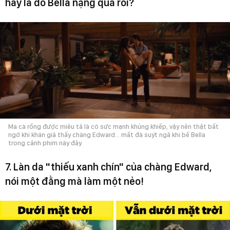
hay là do Bella nặng quá rồi?
Ma cà rồng được miêu tả là có sức mạnh khủng khiếp, vậy nên thật bất
ngờ khi khán giả thấy chàng Edward... mất đà suýt ngã khi bế Bella
trong cảnh phim này đây
7. Làn da "thiếu xanh chín" của chàng Edward,
nói một đằng mà làm một nẻo!