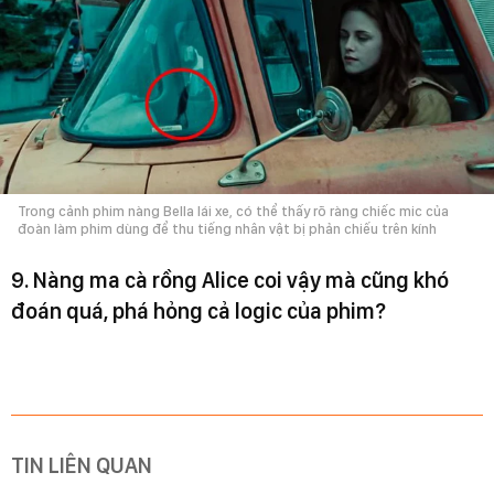
Trong cảnh phim nàng Bella lái xe, có thể thấy rõ ràng chiếc mic của
đoàn làm phim dùng để thu tiếng nhân vật bị phản chiếu trên kính
9. Nàng ma cà rồng Alice coi vậy mà cũng khó
đoán quá, phá hỏng cả logic của phim?
TIN LIÊN QUAN