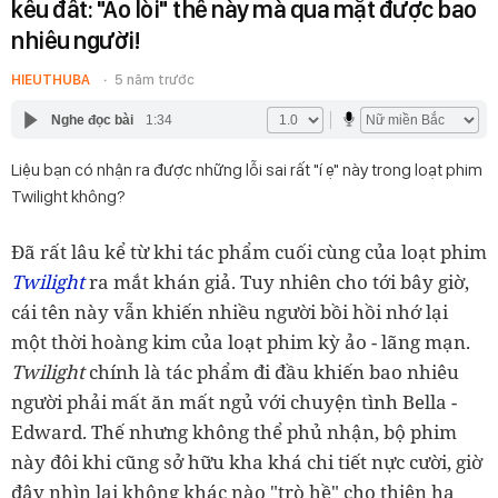
kêu đất: "Ảo lòi" thế này mà qua mặt được bao
nhiêu người!
HIEUTHUBA
5 năm trước
Nghe đọc bài
1:34
Liệu bạn có nhận ra được những lỗi sai rất "í ẹ" này trong loạt phim
Twilight không?
Đã rất lâu kể từ khi tác phẩm cuối cùng của loạt phim
Twilight
ra mắt khán giả. Tuy nhiên cho tới bây giờ,
cái tên này vẫn khiến nhiều người bồi hồi nhớ lại
một thời hoàng kim của loạt phim kỳ ảo - lãng mạn.
Twilight
chính là tác phẩm đi đầu khiến bao nhiêu
người phải mất ăn mất ngủ với chuyện tình Bella -
Edward. Thế nhưng không thể phủ nhận, bộ phim
này đôi khi cũng sở hữu kha khá chi tiết nực cười, giờ
đây nhìn lại không khác nào "trò hề" cho thiên hạ