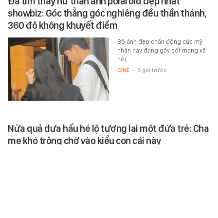
Đã tìm thấy nữ thần ảnh polaroid đẹp nhất
showbiz: Góc thẳng góc nghiêng đều thần thánh,
360 độ không khuyết điểm
Bộ ảnh đẹp chấn động của mỹ
nhân này đang gây sốt mạng xã
hội.
CINE
-
6 giờ trước
Nửa quả dưa hấu hé lộ tương lai một đứa trẻ: Cha
mẹ khó trông chờ vào kiểu con cái này
Một nửa quả dưa hấu có thể chỉ
là chuyện rất nhỏ, nhưng đôi khi
lại phản chiếu cách một đứa trẻ
nhìn nhận gia đình và những…
HỌC ĐƯỜNG
-
5 giờ trước