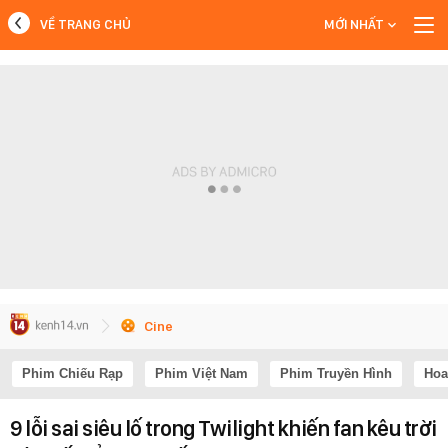
VỀ TRANG CHỦ
MỚI NHẤT
MỚI NHẤT
Xem thêm
Cine
Phim Chiếu Rạp
Phim Việt Nam
Phim Truyền Hình
Hoa
9 lỗi sai siêu lố trong Twilight khiến fan kêu trời