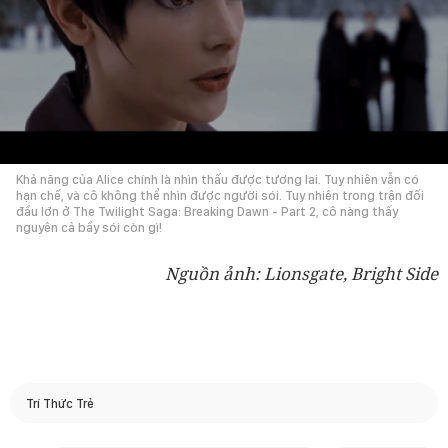
Khả năng của Alice chính là nhìn thấu được tương lai. Tuy nhiên vẫn có
hạn chế, và cô không thể nhìn được người sói. Tuy nhiên trong trận đối
đầu lớn ở The Twilight Saga: Breaking Dawn - Part 2, cô nàng thấy
nguyên cả bầy sói còn gì!
Nguồn ảnh: Lionsgate, Bright Side
Trí Thức Trẻ