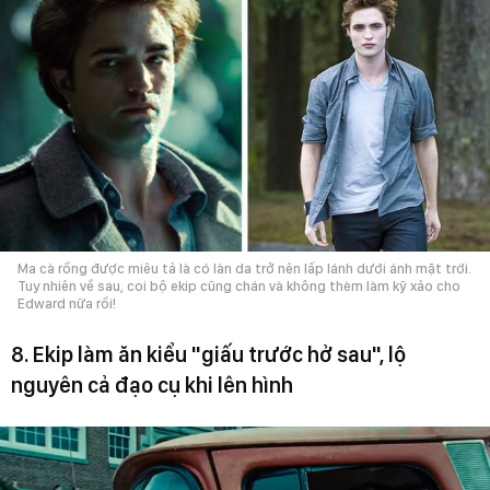
Ma cà rồng được miêu tả là có làn da trở nên lấp lánh dưới ánh mặt trời.
Tuy nhiên về sau, coi bộ ekip cũng chán và không thèm làm kỹ xảo cho
Edward nữa rồi!
8. Ekip làm ăn kiểu "giấu trước hở sau", lộ
nguyên cả đạo cụ khi lên hình