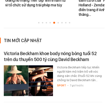
Giang hồ mạng Tiến 'bịp' lĩnh 8 năm tù
Đám cưới của "N
vì tổ chức sử dụng trái phép ma túy
Holland - Zendaya
điền trang ở Anh
thăng…
TIN MỚI CẬP NHẬT
Victoria Beckham khoe body nóng bỏng tuổi 52
trên du thuyền 500 tỷ cùng David Beckham
Victoria Beckham tiếp tục khiến
người hâm mộ trầm trồ với vóc
dáng săn chắc ở tuổi 52 khi cùng
chồng là David Beckham tận…
SPORT
-
7 giờ trước