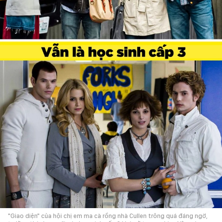
"Giao diện" của hội chị em ma cà rồng nhà Cullen trông quá đáng ngờ,