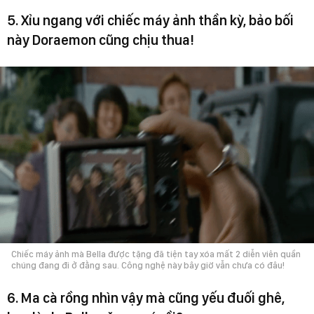
5. Xỉu ngang với chiếc máy ảnh thần kỳ, bảo bối
này Doraemon cũng chịu thua!
Chiếc máy ảnh mà Bella được tặng đã tiện tay xóa mất 2 diễn viên quần
chúng đang đi ở đằng sau. Công nghệ này bây giờ vẫn chưa có đâu!
6. Ma cà rồng nhìn vậy mà cũng yếu đuối ghê,