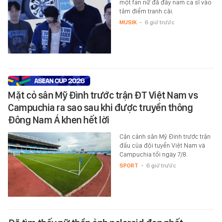
một fan nữ đã đẩy nam ca sĩ vào
tâm điểm tranh cãi.
MUSIK
-
6 giờ trước
Mặt cỏ sân Mỹ Đình trước trận ĐT Việt Nam vs
Campuchia ra sao sau khi được truyền thông
Đông Nam Á khen hết lời
Cận cảnh sân Mỹ Đình trước trận
đấu của đội tuyển Việt Nam và
Campuchia tối ngày 7/8.
SPORT
-
6 giờ trước