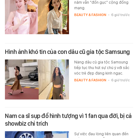
năm vẫn "đốn gục" cộng đồng
mạng.
BEAUTY & FASHION
-
6 giờ trước
Hình ảnh khó tin của con dâu cũ gia tộc Samsung
Nàng dâu cũ gia tộc Samsung
tiếp tục thu hút sự chú ý với sắc
vóc trẻ đẹp đáng kinh ngạc.
BEAUTY & FASHION
-
6 giờ trước
Nam ca sĩ sụp đổ hình tượng vì 1 fan qua đời, bị cả
showbiz chỉ trích
Sự việc đau lòng liên quan đến