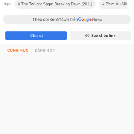
Tags
The Twilight Saga: Breaking Dawn (2011)
Phim Âu Mỹ
Theo dõi Kenh14.vn trên
Chia sẻ
Sao chép link
CÙNG MỤC
ĐANG HOT