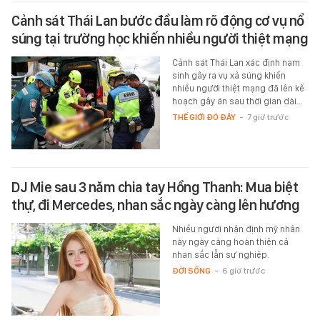
Cảnh sát Thái Lan bước đầu làm rõ động cơ vụ nổ
súng tại trường học khiến nhiều người thiệt mạng
Cảnh sát Thái Lan xác định nam
sinh gây ra vụ xả súng khiến
nhiều người thiệt mạng đã lên kế
hoạch gây án sau thời gian dài…
THẾ GIỚI ĐÓ ĐÂY
-
7 giờ trước
DJ Mie sau 3 năm chia tay Hồng Thanh: Mua biệt
thự, đi Mercedes, nhan sắc ngày càng lên hương
Nhiều người nhận định mỹ nhân
này ngày càng hoàn thiện cả
nhan sắc lẫn sự nghiệp.
ĐỜI SỐNG
-
6 giờ trước