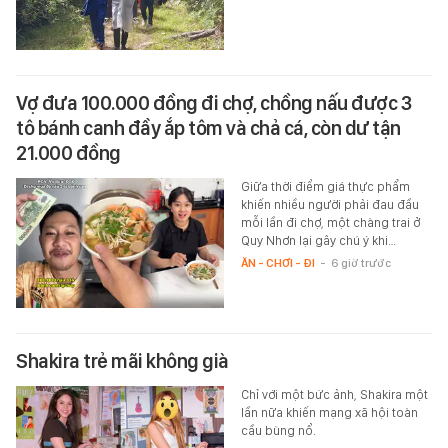
Vợ đưa 100.000 đồng đi chợ, chồng nấu được 3
tô bánh canh đầy ắp tôm và chả cá, còn dư tận
21.000 đồng
Giữa thời điểm giá thực phẩm
khiến nhiều người phải đau đầu
mỗi lần đi chợ, một chàng trai ở
Quy Nhơn lại gây chú ý khi…
ĂN - CHƠI - ĐI
-
6 giờ trước
Shakira trẻ mãi không già
Chỉ với một bức ảnh, Shakira một
lần nữa khiến mạng xã hội toàn
cầu bùng nổ.