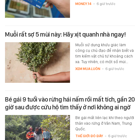
MONEY.14
-
6 giờ trước
Muỗi rất sợ 5 mùi này: Hãy xịt quanh nhà ngay!
Muỗi sử dụng khứu giác làm
công cụ chủ đạo để nhận biết và
tìm kiếm vật chủ từ khoảng cách
xa. Tuy nhiên, có một số mùi…
XEM MUA LUÔN
-
6 giờ trước
Bé gái 9 tuổi vào rừng hái nấm rồi mất tích, gần 20
giờ sau được cứu hộ tìm thấy ở nơi không ai ngờ
Bé gái mất liên lạc khi theo người
thân vào rừng ở Vân Nam, Trung
Quốc.
THẾ GIỚI ĐÓ ĐÂY
-
6 giờ trước