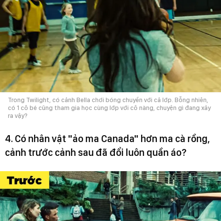
Trong Twilight, có cảnh Bella chơi bóng chuyền với cả lớp. Bỗng nhiên,
có 1 cô bé cũng tham gia học cùng lớp với cô nàng, chuyện gì đang xảy
ra vậy?
4. Có nhân vật "ảo ma Canada" hơn ma cà rồng,
cảnh trước cảnh sau đã đổi luôn quần áo?