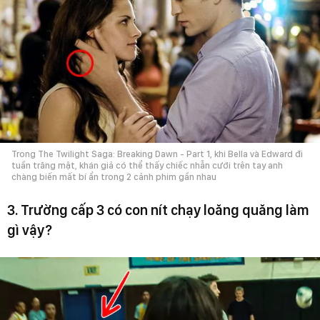
Trong The Twilight Saga: Breaking Dawn - Part 1, khi Bella và Edward đi
tuần trăng mật, khán giả có thể thấy chiếc nhẫn cưới trên tay anh
chàng biến mất bí ẩn trong 2 cảnh phim gần nhau
3. Trường cấp 3 có con nít chạy loăng quăng làm
gì vậy?