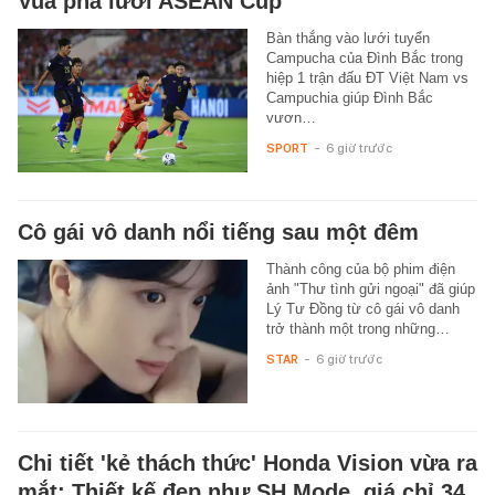
Vua phá lưới ASEAN Cup
Bàn thắng vào lưới tuyển
Campucha của Đình Bắc trong
hiệp 1 trận đấu ĐT Việt Nam vs
Campuchia giúp Đình Bắc
vươn…
SPORT
-
6 giờ trước
Cô gái vô danh nổi tiếng sau một đêm
Thành công của bộ phim điện
ảnh "Thư tình gửi ngoại" đã giúp
Lý Tư Đồng từ cô gái vô danh
trở thành một trong những…
STAR
-
6 giờ trước
Chi tiết 'kẻ thách thức' Honda Vision vừa ra
mắt: Thiết kế đẹp như SH Mode, giá chỉ 34