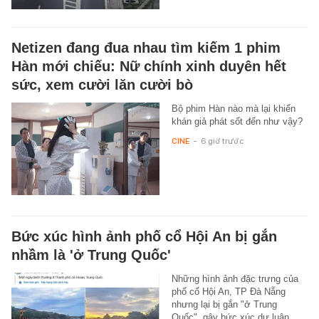
Netizen đang đua nhau tìm kiếm 1 phim
Hàn mới chiếu: Nữ chính xinh duyên hết
sức, xem cười lăn cười bò
Bộ phim Hàn nào mà lại khiến
khán giả phát sốt đến như vậy?
CINE
-
6 giờ trước
Bức xúc hình ảnh phố cổ Hội An bị gắn
nhầm là 'ở Trung Quốc'
Những hình ảnh đặc trưng của
phố cổ Hội An, TP Đà Nẵng
nhưng lại bị gắn "ở Trung
Quốc", gây bức xúc dư luận,…