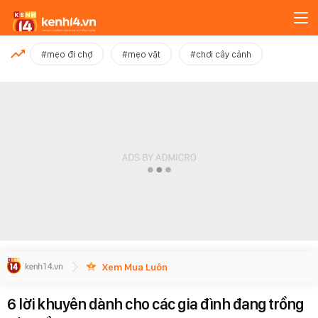
MỚI NHẤT
#mẹo đi chợ
#mẹo vặt
#chơi cây cảnh
Xem thêm
Xem Mua Luôn
6 lời khuyên dành cho các gia đình đang trồng