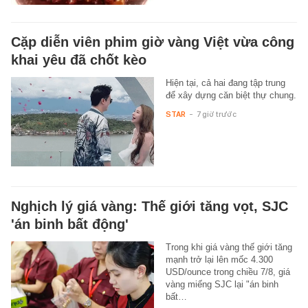
Cặp diễn viên phim giờ vàng Việt vừa công
khai yêu đã chốt kèo
Hiện tại, cả hai đang tập trung
để xây dựng căn biệt thự chung.
STAR
-
7 giờ trước
Nghịch lý giá vàng: Thế giới tăng vọt, SJC
'án binh bất động'
Trong khi giá vàng thế giới tăng
mạnh trở lại lên mốc 4.300
USD/ounce trong chiều 7/8, giá
vàng miếng SJC lại "án binh
bất…