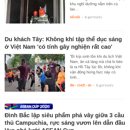
khu nghỉ dưỡng nằm trên cù
lao…
XÃ HỘI
-
6 giờ trước
Du khách Tây: Không khí tập thể dục sáng
ở Việt Nam 'có tính gây nghiện rất cao'
“Bí kíp sinh tồn khi du lịch Việt
Nam, ăn xả láng mà chả lo béo
là ra Hồ Tây lúc 6h; không khí
vận động hừng hực này có
tính…
ĂN - CHƠI - ĐI
-
6 giờ trước
Đình Bắc lập siêu phẩm phá vây giữa 3 cầu
thủ Campuchia, rực sáng vươn lên dẫn đầu