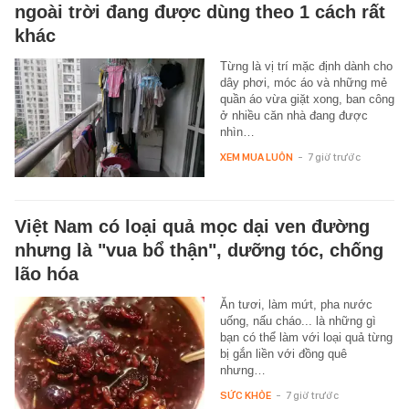
ngoài trời đang được dùng theo 1 cách rất
khác
Từng là vị trí mặc định dành cho
dây phơi, móc áo và những mẻ
quần áo vừa giặt xong, ban công
ở nhiều căn nhà đang được
nhìn…
XEM MUA LUÔN
-
7 giờ trước
Việt Nam có loại quả mọc dại ven đường
nhưng là "vua bổ thận", dưỡng tóc, chống
lão hóa
Ăn tươi, làm mứt, pha nước
uống, nấu cháo... là những gì
bạn có thể làm với loại quả từng
bị gắn liền với đồng quê
nhưng…
SỨC KHỎE
-
7 giờ trước