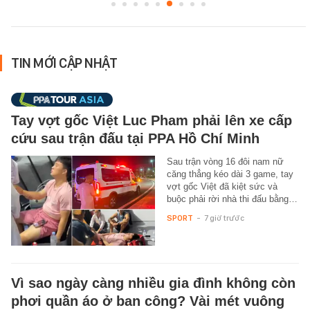
TIN MỚI CẬP NHẬT
Tay vợt gốc Việt Luc Pham phải lên xe cấp
cứu sau trận đấu tại PPA Hồ Chí Minh
Sau trận vòng 16 đôi nam nữ
căng thẳng kéo dài 3 game, tay
vợt gốc Việt đã kiệt sức và
buộc phải rời nhà thi đấu bằng…
SPORT
-
7 giờ trước
Vì sao ngày càng nhiều gia đình không còn
phơi quần áo ở ban công? Vài mét vuông