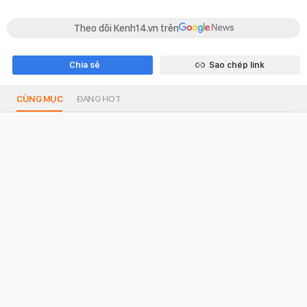
Theo dõi Kenh14.vn trên
Chia sẻ
Sao chép link
CÙNG MỤC
ĐANG HOT