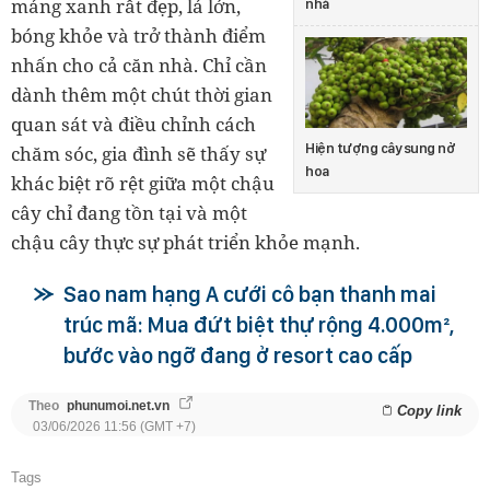
mảng xanh rất đẹp, lá lớn,
nhà
bóng khỏe và trở thành điểm
nhấn cho cả căn nhà. Chỉ cần
dành thêm một chút thời gian
quan sát và điều chỉnh cách
Hiện tượng cây sung nở
chăm sóc, gia đình sẽ thấy sự
hoa
khác biệt rõ rệt giữa một chậu
cây chỉ đang tồn tại và một
chậu cây thực sự phát triển khỏe mạnh.
Sao nam hạng A cưới cô bạn thanh mai
trúc mã: Mua đứt biệt thự rộng 4.000m²,
bước vào ngỡ đang ở resort cao cấp
Theo
phunumoi.net.vn
Copy link
03/06/2026 11:56 (GMT +7)
Tags