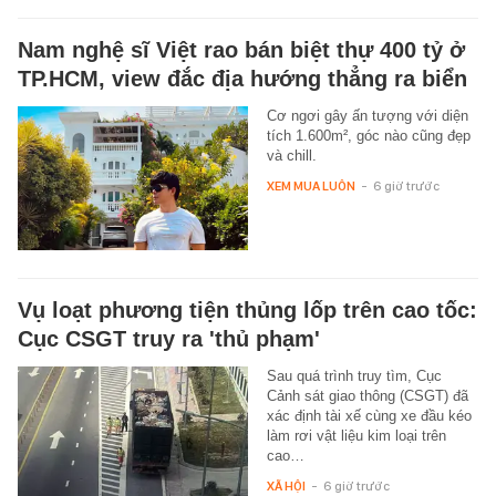
Nam nghệ sĩ Việt rao bán biệt thự 400 tỷ ở
TP.HCM, view đắc địa hướng thẳng ra biển
Cơ ngơi gây ấn tượng với diện
tích 1.600m², góc nào cũng đẹp
và chill.
XEM MUA LUÔN
-
6 giờ trước
Vụ loạt phương tiện thủng lốp trên cao tốc:
Cục CSGT truy ra 'thủ phạm'
Sau quá trình truy tìm, Cục
Cảnh sát giao thông (CSGT) đã
xác định tài xế cùng xe đầu kéo
làm rơi vật liệu kim loại trên
cao…
XÃ HỘI
-
6 giờ trước