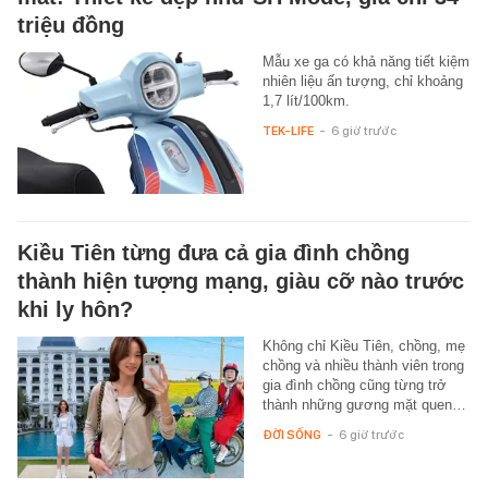
triệu đồng
Mẫu xe ga có khả năng tiết kiệm
nhiên liệu ấn tượng, chỉ khoảng
1,7 lít/100km.
TEK-LIFE
-
6 giờ trước
Kiều Tiên từng đưa cả gia đình chồng
thành hiện tượng mạng, giàu cỡ nào trước
khi ly hôn?
Không chỉ Kiều Tiên, chồng, mẹ
chồng và nhiều thành viên trong
gia đình chồng cũng từng trở
thành những gương mặt quen…
ĐỜI SỐNG
-
6 giờ trước