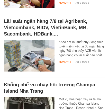
MONEY.14
-
7 giờ trước
Lãi suất ngân hàng 7/8 tại Agribank,
Vietcombank, BIDV, VietinBank, MB,
Sacombank, HDBank,...
Khảo sát lãi suất huy động trực
tuyến niêm yết tại 35 ngân hàng
ngày 7/8 cho thấy ACB vẫn là
ngân hàng có lãi suất cao nhất…
MONEY.14
-
7 giờ trước
Khống chế vụ cháy hội trường Champa
Island Nha Trang
Một vụ hỏa hoạn xảy ra tại hội
trường thuộc Champa Island
Nha Trang - Resort Hotel & Spa,