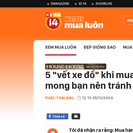
EMAGAZINE
ID.14
SHOWLIVE
mẹ
XEM MUA LUÔN
ĐẸP GIỐNG SAO
MUA 
5 "vết xe đổ" khi mua
mong bạn nên tránh
PHÁC THÁI ANH,
12:13 05/12/2024
Chia sẻ
Tôi đã nhận ra rằng: Mua hàn