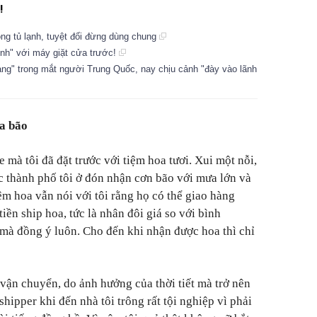
!
rong tủ lạnh, tuyệt đối đừng dùng chung
tình" với máy giặt cửa trước!
ang" trong mắt người Trung Quốc, nay chịu cảnh "đày vào lãnh
ưa bão
e mà tôi đã đặt trước với tiệm hoa tươi. Xui một nỗi,
c thành phố tôi ở đón nhận cơn bão với mưa lớn và
ệm hoa vẫn nói với tôi rằng họ có thể giao hàng
tiền ship hoa, tức là nhân đôi giá so với bình
mà đồng ý luôn. Cho đến khi nhận được hoa thì chỉ
 vận chuyển, do ảnh hưởng của thời tiết mà trở nên
shipper khi đến nhà tôi trông rất tội nghiệp vì phải