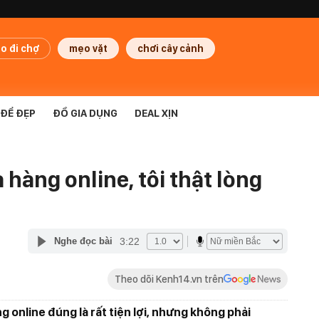
o đi chợ
mẹo vặt
chơi cây cảnh
ĐỂ ĐẸP
ĐỒ GIA DỤNG
DEAL XỊN
 hàng online, tôi thật lòng
3:22
Nghe đọc bài
Theo dõi Kenh14.vn trên
g online đúng là rất tiện lợi, nhưng không phải