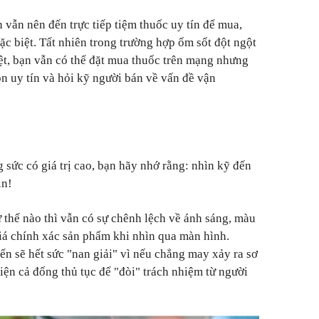
 vẫn nên đến trực tiếp tiệm thuốc uy tín để mua,
đặc biệt. Tất nhiên trong trường hợp ốm sốt đột ngột
ệt, bạn vẫn có thể đặt mua thuốc trên mạng nhưng
 uy tín và hỏi kỹ người bán về vấn đề vận
 sức có giá trị cao, bạn hãy nhớ rằng: nhìn kỹ đến
in!
thế nào thì vẫn có sự chênh lệch về ánh sáng, màu
iá chính xác sản phẩm khi nhìn qua màn hình.
n sẽ hết sức "nan giải" vì nếu chẳng may xảy ra sơ
hiện cả đống thủ tục để "đòi" trách nhiệm từ người