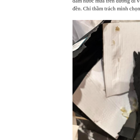
dầm nước mưa trên đường đi và
đền. Chỉ thầm trách mình chọn