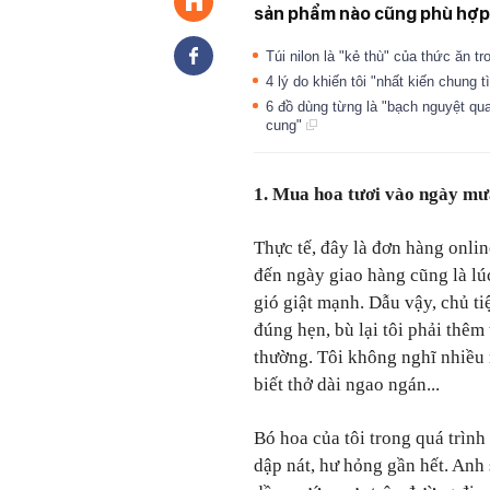
sản phẩm nào cũng phù hợp
Túi nilon là "kẻ thù" của thức ăn t
4 lý do khiến tôi "nhất kiến chung 
6 đồ dùng từng là "bạch nguyệt qu
cung"
1. Mua hoa tươi vào ngày m
Thực tế, đây là đơn hàng onlin
đến ngày giao hàng cũng là lú
gió giật mạnh. Dẫu vậy, chủ ti
đúng hẹn, bù lại tôi phải thêm 
thường. Tôi không nghĩ nhiều 
biết thở dài ngao ngán...
Bó hoa của tôi trong quá trình
dập nát, hư hỏng gần hết. Anh 