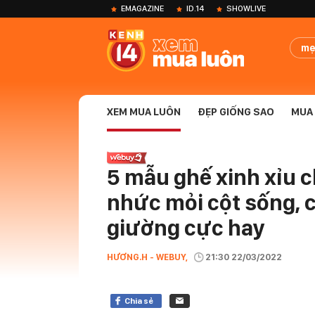
EMAGAZINE
ID.14
SHOWLIVE
mẹ
XEM MUA LUÔN
ĐẸP GIỐNG SAO
MUA 
5 mẫu ghế xinh xỉu 
nhức mỏi cột sống, c
giường cực hay
HƯƠNG.H - WEBUY,
21:30 22/03/2022
Chia sẻ