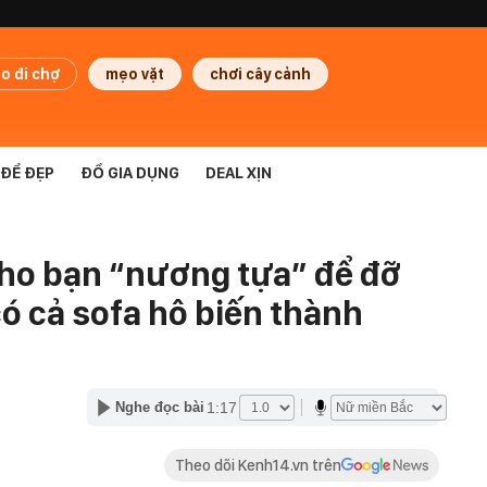
o đi chợ
mẹo vặt
chơi cây cảnh
ĐỂ ĐẸP
ĐỒ GIA DỤNG
DEAL XỊN
cho bạn “nương tựa” để đỡ
ó cả sofa hô biến thành
1:17
Nghe đọc bài
Theo dõi Kenh14.vn trên