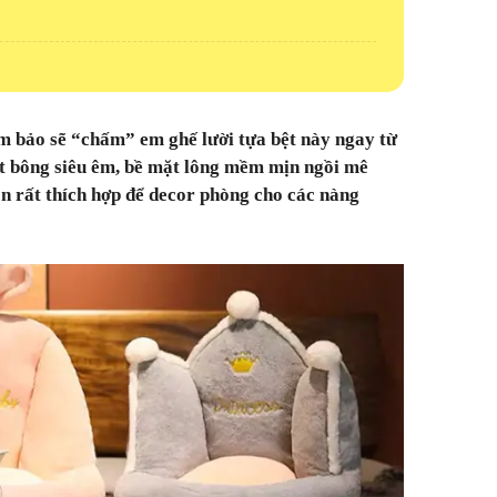
m bảo sẽ “chấm” em ghế lười tựa bệt này ngay từ
lót bông siêu êm, bề mặt lông mềm mịn ngồi mê
n rất thích hợp để decor phòng cho các nàng