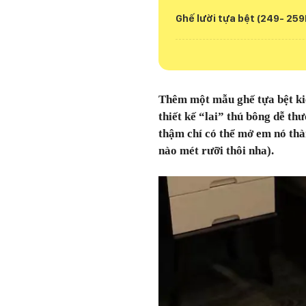
Ghế lười tựa bệt (249- 259
Thêm một mẫu ghế tựa bệt ki
thiết kế “lai” thú bông dễ th
thậm chí có thể mở em nó th
nào mét rưỡi thôi nha).