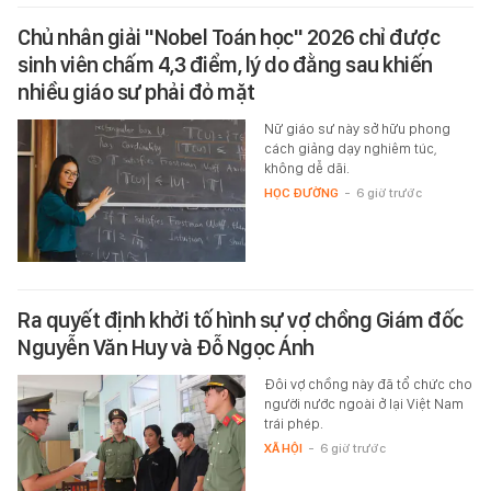
Chủ nhân giải "Nobel Toán học" 2026 chỉ được
sinh viên chấm 4,3 điểm, lý do đằng sau khiến
nhiều giáo sư phải đỏ mặt
Nữ giáo sư này sở hữu phong
cách giảng dạy nghiêm túc,
không dễ dãi.
HỌC ĐƯỜNG
-
6 giờ trước
Ra quyết định khởi tố hình sự vợ chồng Giám đốc
Nguyễn Văn Huy và Đỗ Ngọc Ánh
Đôi vợ chồng này đã tổ chức cho
người nước ngoài ở lại Việt Nam
trái phép.
XÃ HỘI
-
6 giờ trước