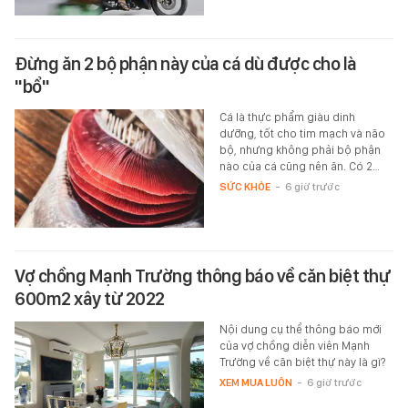
Đừng ăn 2 bộ phận này của cá dù được cho là
"bổ"
Cá là thực phẩm giàu dinh
dưỡng, tốt cho tim mạch và não
bộ, nhưng không phải bộ phận
nào của cá cũng nên ăn. Có 2…
SỨC KHỎE
-
6 giờ trước
Vợ chồng Mạnh Trường thông báo về căn biệt thự
600m2 xây từ 2022
Nội dung cụ thể thông báo mới
của vợ chồng diễn viên Mạnh
Trường về căn biệt thự này là gì?
XEM MUA LUÔN
-
6 giờ trước