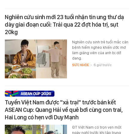
Nghiên cứu sinh mới 23 tuổi nhận tin ung thư dạ
dày giai đoạn cuối: Trải qua 22 đợt hóa trị, sụt
20kg
Nghiên cứu sinh trẻ tuổi mắc căn
bệnh hiểm nghèo khiến ước mơ
làm giảng viên của anh bị dở
dang.
SỨC KHỎE
-
6 giờ trước
Tuyển Việt Nam được "xả trại" trước bán kết
ASEAN Cup: Quang Hải về quê bơi cùng con trai,
Hai Long có hẹn với Duy Mạnh
ĐT Việt Nam có trọn vẹn một
ngày nghỉ trước khi tập trung