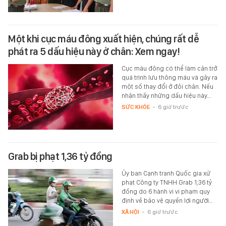
Một khi cục máu đông xuất hiện, chúng rất dễ
phát ra 5 dấu hiệu này ở chân: Xem ngay!
Cục máu đông có thể làm cản trở
quá trình lưu thông máu và gây ra
một số thay đổi ở đôi chân. Nếu
nhận thấy những dấu hiệu này…
SỨC KHỎE
-
6 giờ trước
Grab bị phạt 1,36 tỷ đồng
Ủy ban Cạnh tranh Quốc gia xử
phạt Công ty TNHH Grab 1,36 tỷ
đồng do 6 hành vi vi phạm quy
định về bảo vệ quyền lợi người…
XÃ HỘI
-
6 giờ trước