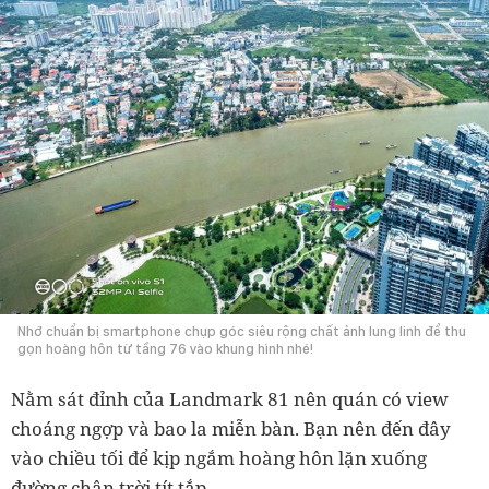
Nhớ chuẩn bị smartphone chụp góc siêu rộng chất ảnh lung linh để thu
gọn hoàng hôn từ tầng 76 vào khung hình nhé!
Nằm sát đỉnh của Landmark 81 nên quán có view
choáng ngợp và bao la miễn bàn. Bạn nên đến đây
vào chiều tối để kịp ngắm hoàng hôn lặn xuống
đường chân trời tít tắp.