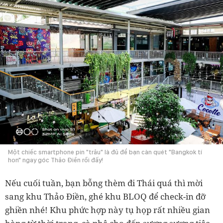
Một chiếc smartphone pin "trâu" là đủ để bạn càn quét "Bangkok tí
hon" ngay góc Thảo Điền rồi đấy!
Nếu cuối tuần, bạn bỗng thèm đi Thái quá thì mời
sang khu Thảo Điền, ghé khu BLOQ để check-in đỡ
ghiền nhé! Khu phức hợp này tụ họp rất nhiều gian