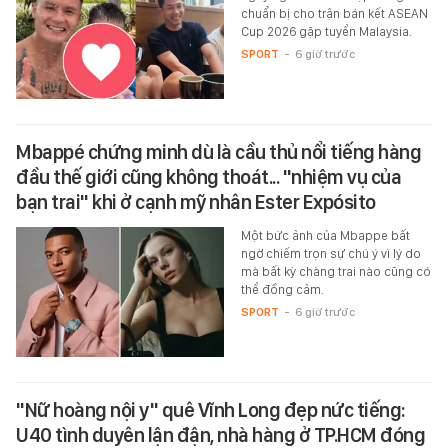
chuẩn bị cho trận bán kết ASEAN
Cup 2026 gặp tuyển Malaysia.
SPORT
-
6 giờ trước
Mbappé chứng minh dù là cầu thủ nổi tiếng hàng
đầu thế giới cũng không thoát... "nhiệm vụ của
bạn trai" khi ở cạnh mỹ nhân Ester Expósito
Một bức ảnh của Mbappe bất
ngờ chiếm trọn sự chú ý vì lý do
mà bất kỳ chàng trai nào cũng có
thể đồng cảm.
SPORT
-
6 giờ trước
"Nữ hoàng nội y" quê Vĩnh Long đẹp nức tiếng:
U40 tình duyên lận đận, nhà hàng ở TP.HCM đóng