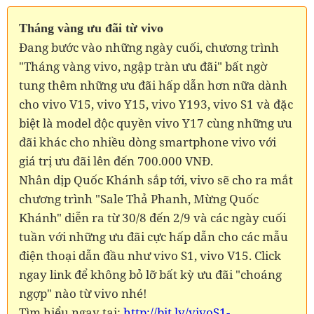
Tháng vàng ưu đãi từ vivo
Đang bước vào những ngày cuối, chương trình
"Tháng vàng vivo, ngập tràn ưu đãi" bất ngờ
tung thêm những ưu đãi hấp dẫn hơn nữa dành
cho vivo V15, vivo Y15, vivo Y193, vivo S1 và đặc
biệt là model độc quyền vivo Y17 cùng những ưu
đãi khác cho nhiều dòng smartphone vivo với
giá trị ưu đãi lên đến 700.000 VNĐ.
Nhân dịp Quốc Khánh sắp tới, vivo sẽ cho ra mắt
chương trình "Sale Thả Phanh, Mừng Quốc
Khánh" diễn ra từ 30/8 đến 2/9 và các ngày cuối
tuần với những ưu đãi cực hấp dẫn cho các mẫu
điện thoại dẫn đầu như vivo S1, vivo V15. Click
ngay link để không bỏ lỡ bất kỳ ưu đãi "choáng
ngợp" nào từ vivo nhé!
Tìm hiểu ngay tại:
http://bit.ly/vivoS1-