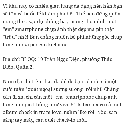
Vì khu này có nhiều gian hàng đa dạng nên hẳn bạn
sẽ tốn cả buổi để khám phá hết. Thế nên đừng quên
mang theo sạc dự phòng hay mang cho mình một
"em" smartphone chụp ảnh thật đẹp mà pin thật
"trâu" nhé! Bạn chẳng muốn bỏ phí những góc chụp
lung linh vì pin cạn kiệt đâu.
Địa chỉ: BLOQ: 19 Trần Ngọc Diện, phường Thảo
Điền, Quận 2.
Năm địa chỉ trên chắc đã đủ để bạn có một có một
cuối tuần "xuất ngoại sương sương" rồi nhỉ! Chẳng
cần đi xa, chỉ cần một "em" smartphone chụp ảnh
lung linh pin khủng như vivo S1 là bạn đã có cả một
album check-in trăm love, nghìn like rồi! Nào, sẵn
sàng tay máy, càn quét check-in thôi.