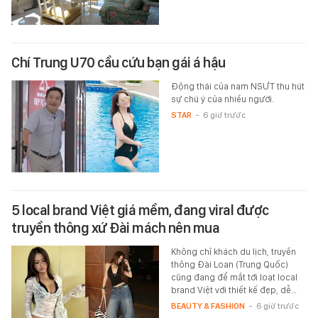
Chí Trung U70 cầu cứu bạn gái á hậu
Động thái của nam NSƯT thu hút
sự chú ý của nhiều người.
STAR
-
6 giờ trước
5 local brand Việt giá mềm, đang viral được
truyền thông xứ Đài mách nên mua
Không chỉ khách du lịch, truyền
thông Đài Loan (Trung Quốc)
cũng đang để mắt tới loạt local
brand Việt với thiết kế đẹp, dễ…
BEAUTY & FASHION
-
6 giờ trước