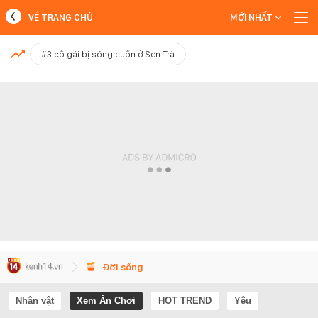
VỀ TRANG CHỦ
MỚI NHẤT
MỚI NHẤT
#3 cô gái bị sóng cuốn ở Sơn Trà
Xem thêm
Đời sống
Nhân vật
Xem Ăn Chơi
HOT TREND
Yêu