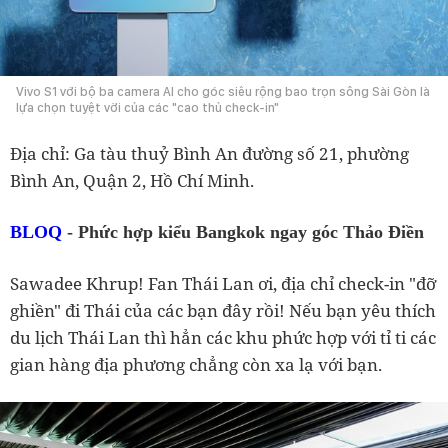
Vivo S1 với bộ ba camera AI cho góc siêu rộng bao trọn sông Sài Gòn là
lựa chọn tuyệt vời của các "cao thủ check-in"
Địa chỉ: Ga tàu thuỷ Bình An đường số 21, phường
Bình An, Quận 2, Hồ Chí Minh.
BLOQ
- Phức hợp kiểu Bangkok ngay góc Thảo Điền
Sawadee Khrup! Fan Thái Lan ơi, địa chỉ check-in "đỡ
ghiền" đi Thái của các bạn đây rồi! Nếu bạn yêu thích
du lịch Thái Lan thì hẳn các khu phức hợp với tỉ ti các
gian hàng địa phương chẳng còn xa lạ với bạn.