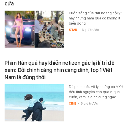
cửa
Cuộc sống của "nữ hoàng nội y"
này những năm qua có không ít
biến động.
STAR
-
6 giờ trước
Phim Hàn quá hay khiến netizen gác lại lí trí để
xem: Đôi chính càng nhìn càng dính, top 1 Việt
Nam là đúng thôi
Dù phim siêu vô lý nhưng cả MXH
đều tình nguyện cho qua vì quá
cuốn, xem là dính cứng ngắc.
CINE
-
6 giờ trước