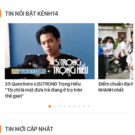
TIN NỔI BẬT KÊNH14
35 Questions x (S)TRONG Trọng Hiếu:
Điểm chuẩn đại h
“Tôi chỉ là một đứa trẻ đang ở trọ trên
NHANH nhất
thế gian”
TIN MỚI CẬP NHẬT