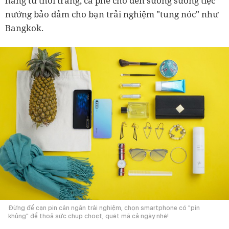
hàng từ thời trang, cà phê cho đến sương sương tiệc
nướng bảo đảm cho bạn trải nghiệm "tung nóc" như
Bangkok.
Đừng để cạn pin cản ngăn trải nghiệm, chọn smartphone có "pin
khủng" để thoả sức chụp choẹt, quét mã cả ngày nhé!