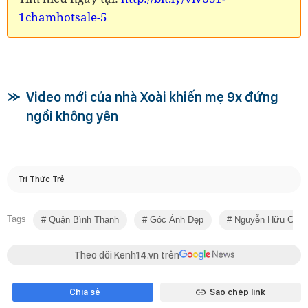
1chamhotsale-5
Video mới của nhà Xoài khiến mẹ 9x đứng
ngồi không yên
Trí Thức Trẻ
Tags
Quận Bình Thạnh
Góc Ảnh Đẹp
Nguyễn Hữu Cảnh
Theo dõi Kenh14.vn trên
Chia sẻ
Sao chép link